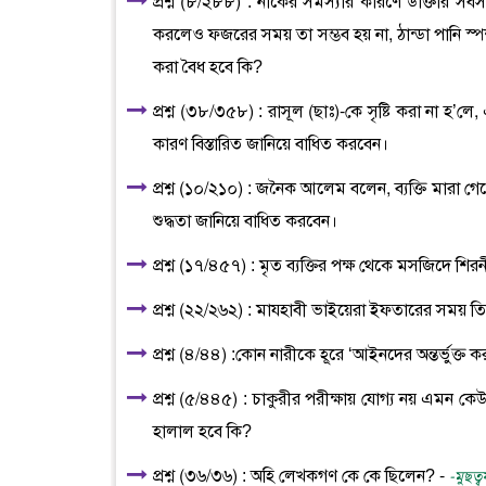
প্রশ্ন (৮/২৮৮) : নাকের সমস্যার কারণে ডাক্তার সব
করলেও ফজরের সময় তা সম্ভব হয় না, ঠান্ডা পানি স্পর্শ
করা বৈধ হবে কি?
প্রশ্ন (৩৮/৩৫৮) : রাসূল (ছাঃ)-কে সৃষ্টি করা না হ’ল
কারণ বিস্তারিত জানিয়ে বাধিত করবেন।
প্রশ্ন (১০/২১০) : জনৈক আলেম বলেন, ব্যক্তি মারা গ
শুদ্ধতা জানিয়ে বাধিত করবেন।
প্রশ্ন (১৭/৪৫৭) : মৃত ব্যক্তির পক্ষ থেকে মসজিদে শির
প্রশ্ন (২২/২৬২) : মাযহাবী ভাইয়েরা ইফতারের সময় ত
প্রশ্ন (৪/৪৪) :কোন নারীকে হূরে ‘আইনদের অন্তর্ভুক্ত
প্রশ্ন (৫/৪৪৫) : চাকুরীর পরীক্ষায় যোগ্য নয় এমন ক
হালাল হবে কি?
প্রশ্ন (৩৬/৩৬) : অহি লেখকগণ কে কে ছিলেন? -
-মুছত