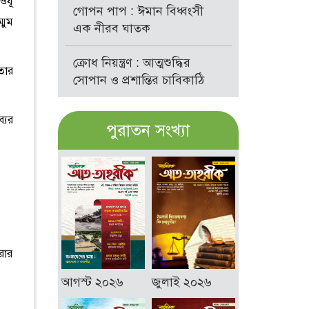
ওযূ
গোপন পাপ : ঈমান বিধ্বংসী
্মুম
এক নীরব ঘাতক
ক্রোধ নিয়ন্ত্রণ : আত্মশুদ্ধির
 তার
সোপান ও প্রশান্তির চাবিকাঠি
যের
পুরাতন সংখ্যা
রার
আগস্ট ২০২৬
জুলাই ২০২৬