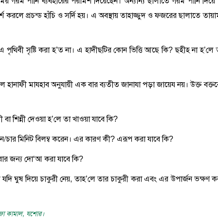
সময় গরম পানি ব্যবহারের পরামর্শ দিয়েছেন। অন্যান্য ছালাতে গরম পানি দিয়ে 
 করলে প্রচন্ড হাঁচি ও সর্দি হয়। এ অবস্থায় তাহাজ্জুদ ও ফজরের ছালাতে তায়াম
ে, এ পৃথিবী সৃষ্টি করা হ’ত না। এ হাদীছটির কোন ভিত্তি আছে কি? ছহীহ না হ’লে
েলে হানাফী মাযহাব অনুযায়ী এক বার ব্যতীত জানাযা পড়া জায়েয নয়। উক্ত বক্তব্
নী বা শিন্নী দেওয়া হ’লে তা খাওয়া যাবে কি?
িন/চার মিনিট বিলম্ব করেন। এর কারণ কী? এরূপ করা যাবে কি?
 করার জন্য দো‘আ করা যাবে কি?
েউ যদি ঘুষ দিয়ে চাকুরী নেয়, তাহ’লে তার চাকুরী করা এবং এর উপার্জন ভক্ষণ ক
্বফা কামাল, যশোর।