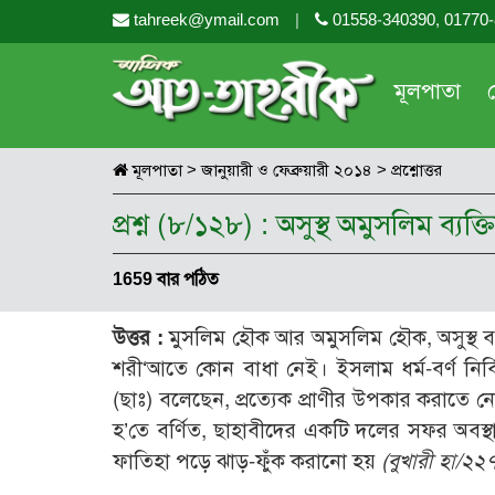
tahreek@ymail.com
|
01558-340390, 01770
মূলপাতা
মূলপাতা
>
জানুয়ারী ও ফেব্রুয়ারী ২০১৪
>
প্রশ্নোত্তর
প্রশ্ন (৮/১২৮) : অসুস্থ অমুসলিম ব্য
1659 বার পঠিত
উত্তর :
মুসলিম হৌক আর অমুসলিম হৌক, অসুস্থ ব্
শরী‘আতে কোন বাধা নেই। ইসলাম ধর্ম-বর্ণ নির্বিশে
(ছাঃ) বলেছেন, প্রত্যেক প্রাণীর উপকার করাতে 
হ’তে বর্ণিত, ছাহাবীদের একটি দলের সফর অবস্থা
ফাতিহা পড়ে ঝাড়-ফুঁক করানো হয়
(বুখারী হা/২২