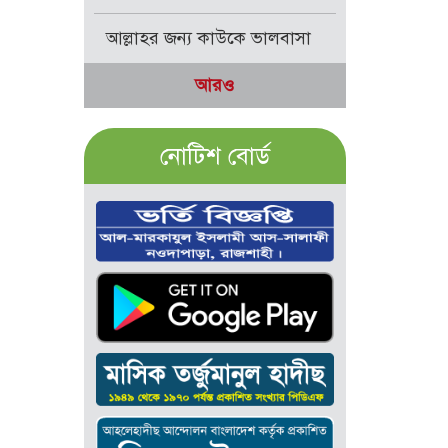
আল্লাহর জন্য কাউকে ভালবাসা
আরও
নোটিশ বোর্ড