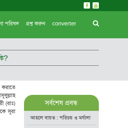
দনা পরিষদ
প্রশ্ন করুন
converter
কি?
া করাতে
ূলুল্লাহ
সর্বশেষ প্রবন্ধ
ী (রাঃ)
কে সূরা
আহলে বায়ত : পরিচয় ও মর্যাদা