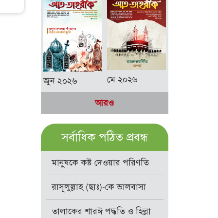
মে ২০২৬
জুন ২০২৬
আরও
সর্বাধিক পঠিত প্রবন্ধ
মানুষকে কষ্ট দেওয়ার পরিণতি
রাসূলুল্লাহ (ছাঃ)-কে ভালবাসা
তালাকের শারঈ পদ্ধতি ও হিল্লা