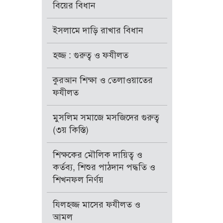
বিয়ের বিধান
ইসলামে দাড়ি রাখার বিধান
হজ্জ : গুরুত্ব ও ফযীলত
কুরআন শিক্ষা ও তেলাওয়াতের
ফযীলত
মুসলিম সমাজে মসজিদের গুরুত্ব
(৩য় কিস্তি)
শিক্ষকের মৌলিক দায়িত্ব ও
কর্তব্য, শিশুর পাঠদান পদ্ধতি ও
শিখনফল নির্ণয়
যিলহজ্জ মাসের ফযীলত ও
আমল