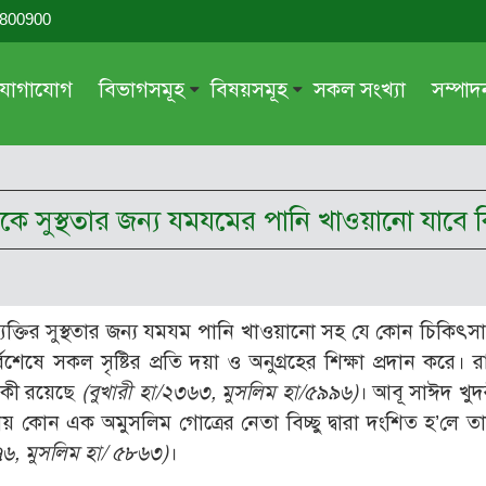
-800900
যোগাযোগ
বিভাগসমূহ
বিষয়সমূহ
সকল সংখ্যা
সম্পা
সম্পাদকীয়
জায়েয-নাজায়েয
গ্রন্থ পর্যালোচনা
আক্বীদা বা বিশ্বাস
ক্তিকে সুস্থতার জন্য যমযমের পানি খাওয়ানো যাবে 
দরসে কুরআন
শিক্ষা ও সংস্কৃতি
দরসে হাদীছ
নারী সমাজ
প্রবন্ধ সমুহ
আত্মশুদ্ধি
যক্তির সুস্থতার জন্য যমযম পানি খাওয়ানো সহ যে কোন চিকিৎস
সাময়িক প্রসঙ্গ
পরকাল
ষে সকল সৃষ্টির প্রতি দয়া ও অনুগ্রহের শিক্ষা প্রদান করে। রাস
সময়ের ভাবনা
নীতি-নৈতিকতা
নেকী রয়েছে
(বুখারী হা/২৩৬৩, মুসলিম হা/৫৯৯৬)
। আবূ সাঈদ খুদর
য় কোন এক অমুসলিম গোত্রের নেতা বিচ্ছু দ্বারা দংশিত হ’লে তা
মহিলা অঙ্গন
তারবিয়াত
৭৬, মুসলিম হা/ ৫৮৬৩)
।
আরও
আরও