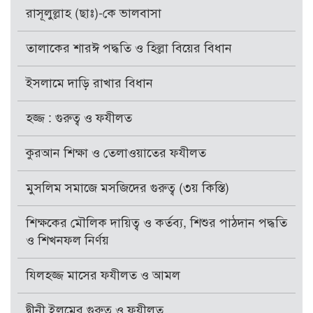
রাসূলুল্লাহ (ছাঃ)-কে ভালবাসা
তালাকের শারঈ পদ্ধতি ও হিল্লা বিয়ের বিধান
ইসলামে দাড়ি রাখার বিধান
হজ্জ : গুরুত্ব ও ফযীলত
কুরআন শিক্ষা ও তেলাওয়াতের ফযীলত
মুসলিম সমাজে মসজিদের গুরুত্ব (৩য় কিস্তি)
শিক্ষকের মৌলিক দায়িত্ব ও কর্তব্য, শিশুর পাঠদান পদ্ধতি
ও শিখনফল নির্ণয়
যিলহজ্জ মাসের ফযীলত ও আমল
দ্বীনী ইলমের গুরুত্ব ও ফযীলত