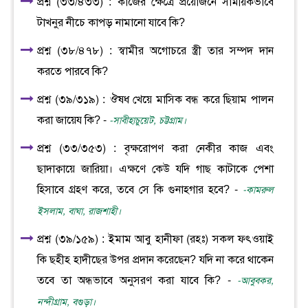
প্রশ্ন (৩৩/৪৩৩) : কাজের ক্ষেত্রে প্রয়োজনে সাময়িকভাবে
টাখনুর নীচে কাপড় নামানো যাবে কি?
প্রশ্ন (৩৮/৪৭৮) : স্বামীর অগোচরে স্ত্রী তার সম্পদ দান
করতে পারবে কি?
প্রশ্ন (৩৯/৩১৯) : ঔষধ খেয়ে মাসিক বন্ধ করে ছিয়াম পালন
করা জায়েয কি? -
-সাবীহাচুয়েট, চট্টগ্রাম।
প্রশ্ন (৩৩/৩৫৩) : বৃক্ষরোপণ করা নেকীর কাজ এবং
ছাদাক্বায়ে জারিয়া। এক্ষণে কেউ যদি গাছ কাটাকে পেশা
হিসাবে গ্রহণ করে, তবে সে কি গুনাহগার হবে? -
-কামরুল
ইসলাম, বাঘা, রাজশাহী।
প্রশ্ন (৩৯/১৫৯) : ইমাম আবু হানীফা (রহঃ) সকল ফৎওয়াই
কি ছহীহ হাদীছের উপর প্রদান করেছেন? যদি না করে থাকেন
তবে তা অন্ধভাবে অনুসরণ করা যাবে কি? -
-আবুবকর,
নন্দীগ্রাম, বগুড়া।