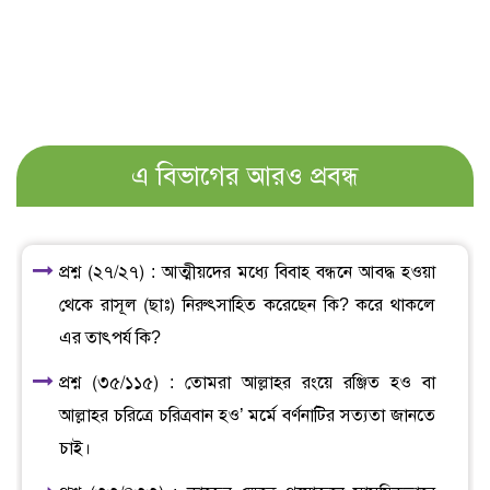
এ বিভাগের আরও প্রবন্ধ
প্রশ্ন (২৭/২৭) : আত্মীয়দের মধ্যে বিবাহ বন্ধনে আবদ্ধ হওয়া
থেকে রাসূল (ছাঃ) নিরুৎসাহিত করেছেন কি? করে থাকলে
এর তাৎপর্য কি?
প্রশ্ন (৩৫/১১৫) : তোমরা আল্লাহর রংয়ে রঞ্জিত হও বা
আল্লাহর চরিত্রে চরিত্রবান হও’ মর্মে বর্ণনাটির সত্যতা জানতে
চাই।