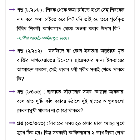
প্রশ্ন (৮/২৮৮) : শিরক থেকে ক্ষমা চাইতে হ’লে সেই শিরকের
নাম ধরে ক্ষমা চাইতে হবে কি? যদি তাই হয় তবে পূর্বেকৃত
বিবিধ শিরকী কার্যকলাপ থেকে তওবা করার উপায় কি? -
-সাবীহা আফরীনআযীমপুর, ঢাকা।
প্রশ্ন (২/২০২) : মসজিদে বা কোন ইফতার অনুষ্ঠানে মৃত
ব্যক্তির মাগফেরাতের উদ্দেশ্যে ছায়েমদের জন্য ইফতারের
আয়োজন করলে, সেই খাবার ধনী-গরীব সবাই খেতে পারবে
কি?
প্রশ্ন (৬/৪০৬) : ছালাতে দাঁড়ানোর সময় ‘আল্লাহু আকবার’
বলে হাত দু’টি কাঁধ বরাবর উঠালে দুই হাতের আঙ্গুলগুলো
কেবলামুখী থাকবে না সোজা থাকবে?
প্রশ্ন (২৩/৩০৩) : বিবাহের সময় ২০ হাযার টাকা মোহর মুখে
মুখে ঠিক হয়। কিন্তু সরকারী কাবিননামায় ২ লাখ টাকা লেখা