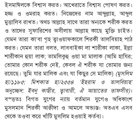
ইসমাঈলকে বিশ্বাস করত। আখেরাতে বিশ্বাস পোষণ করত।
হজ্জ ও ওমরাহ করত। নিজেদের নাম আব্দুল্লাহ, আব্দুল
মুত্তালিব রাখত। অথচ আল্লাহ সাথে তারা অন্যকে শরীক করত
ও তাদের সুফারিশের অসীলায় আল্লাহ কাছে মুক্তি চাইত।
যেমন তারা কা‘বা গৃহ ত্বাওয়াফকালে শিরকী তালবিয়াহ পাঠ
করত। যেমন তারা বলত, লাববাইকা লা শারীকা লাকা, ইল্লা
শারীকান হুয়া লাক; তামলিকুহু ওয়া মা মালাক (আমি হাযির;
তোমার কোন শরীক নেই, কেবল ঐ শরীক যা তোমার জন্য
রয়েছে। তুমি যার মালিক এবং যা কিছুর সে মালিক)
(মুসলিম
হা/১১৮৫; মিশকাত হা/২৫৫৪ ‘ইহরাম ও তালবিয়াহ’
অনুচ্ছেদ; ইবনু কাছীর, ত্বাবারী, ঐ আয়াতের তাফসীর)
।
বস্ত্ততঃ বিগত যুগের ন্যায় বর্তমান যুগেও অধিকাংশ
মুসলমান শিরকী আক্বীদা ও আমলে অভ্যস্ত। অতএব এসব
থেকে তওবা করে খাঁটি মুসলিম হওয়াই কর্তব্য।