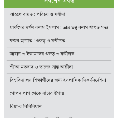
সর্বশেষ প্রবন্ধ
আহলে বায়ত : পরিচয় ও মর্যাদা
মার্কসের দর্শন বনাম ইসলাম : ভ্রান্ত তত্ত্ব বনাম শাশ্বত সত্য
ফজর ছালাত : গুরুত্ব ও ফযীলত
আযান ও ইক্বামতের গুরুত্ব ও ফযীলত
শী‘আ মতবাদ ও তাদের ভ্রান্ত আক্বীদা
বিশ্ববিদ্যালয় শিক্ষার্থীদের জন্য ইসলামিক দিক-নির্দেশনা
গোপন পাপ থেকে বাঁচার উপায়
রিয়া-র বিধিবিধান