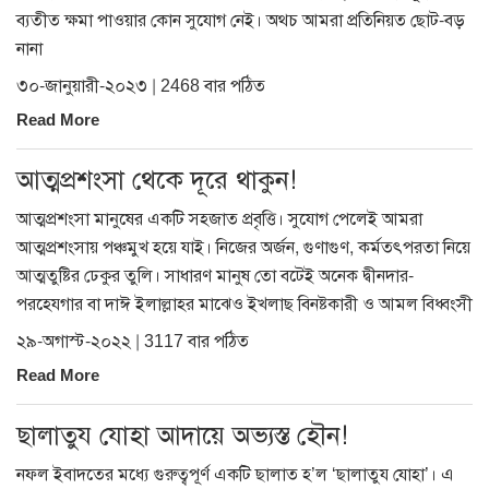
ব্যতীত ক্ষমা পাওয়ার কোন সুযোগ নেই। অথচ আমরা প্রতিনিয়ত ছোট-বড়
নানা
৩০-জানুয়ারী-২০২৩ | 2468 বার পঠিত
Read More
আত্মপ্রশংসা থেকে দূরে থাকুন!
আত্মপ্রশংসা মানুষের একটি সহজাত প্রবৃত্তি। সুযোগ পেলেই আমরা
আত্মপ্রশংসায় পঞ্চমুখ হয়ে যাই। নিজের অর্জন, গুণাগুণ, কর্মতৎপরতা নিয়ে
আত্মতুষ্টির ঢেকুর তুলি। সাধারণ মানুষ তো বটেই অনেক দ্বীনদার-
পরহেযগার বা দাঈ ইলাল্লাহর মাঝেও ইখলাছ বিনষ্টকারী ও আমল বিধ্বংসী
২৯-অগাস্ট-২০২২ | 3117 বার পঠিত
Read More
ছালাতুয যোহা আদায়ে অভ্যস্ত হৌন!
নফল ইবাদতের মধ্যে গুরুত্বপূর্ণ একটি ছালাত হ’ল ‘ছালাতুয যোহা’। এ