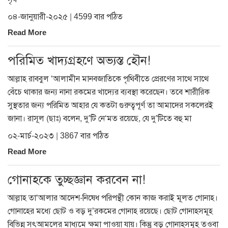
০৪-জানুয়ারী-২০২৫ | 4599 বার পঠিত
Read More
পরিমিত খাদ্যগ্রহণে অভ্যস্ত হৌন!
আল্লাহ রাববুল ‘আলামীন মানবজাতিকে পৃথিবীতে প্রেরণের সাথে সাথে
বেঁচে থাকার জন্য নানা রকমের খাদ্যের ব্যবস্থা করেছেন। তবে শারীরিক
সুস্থতার জন্য পরিমিত আহার যে কতটা গুরুত্বপূর্ণ তা আমাদের সকলেরই
জানা। রাসূল (ছাঃ) বলেন, দু’টি নে‘মত রয়েছে, যে দু’টিতে বহু মা
০২-মার্চ-২০২৩ | 3867 বার পঠিত
Read More
গোনাহকে তুচ্ছজ্ঞান করবেন না!
আল্লাহ তা‘আলার আদেশ-নিষেধ পরিপন্থী কোন কাজ করাই মূলত গোনাহ।
গোনাহের মধ্যে ছোট ও বড় দু’রকমের গোনাহ রয়েছে। ছোট গোনাহসমূহ
বিভিন্ন সৎআমলের মাধ্যমে ক্ষমা পাওয়া যায়। কিন্তু বড় গোনাহসমূহ তওবা