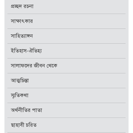
প্রচ্ছদ রচনা
সাক্ষাৎকার
সাহিত্যাঙ্গন
ইতিহাস-ঐতিহ্য
সালাফদের জীবন থেকে
আত্মচিন্তা
স্মৃতিকথা
অর্থনীতির পাতা
ছাহাবী চরিত