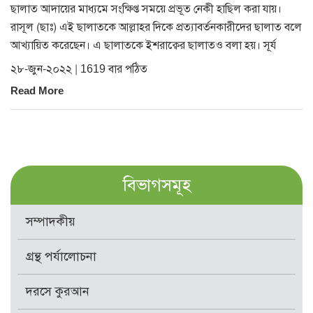
ছালাত আদায়ের মাধ্যমে সংক্ষিপ্ত সময়ে প্রভূত নেকী হাছিল করা যায়।
রাসূল (ছাঃ) এই ছালাতকে আল্লাহর দিকে প্রত্যাবর্তনকারীদের ছালাত বলে
আখ্যায়িত করেছেন। এ ছালাতকে ইশরাক্বের ছালাতও বলা হয়। সূর্য
২৮-জুন-২০২২ | 1619 বার পঠিত
Read More
বিভাগসমূহ
সম্পাদকীয়
গ্রন্থ পর্যালোচনা
দরসে কুরআন