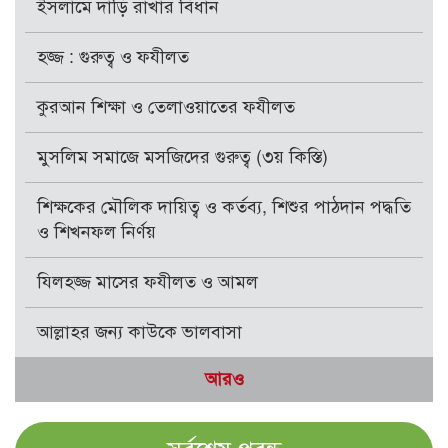
ইসলামে দাড়ি রাখার বিধান
হজ্জ : গুরুত্ব ও ফযীলত
কুরআন শিক্ষা ও তেলাওয়াতের ফযীলত
মুসলিম সমাজে মসজিদের গুরুত্ব (৩য় কিস্তি)
শিক্ষকের মৌলিক দায়িত্ব ও কর্তব্য, শিশুর পাঠদান পদ্ধতি
ও শিখনফল নির্ণয়
যিলহজ্জ মাসের ফযীলত ও আমল
আল্লাহর জন্য কাউকে ভালবাসা
আরও