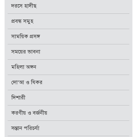
দরসে হাদীছ
প্রবন্ধ সমুহ
সাময়িক প্রসঙ্গ
সময়ের ভাবনা
মহিলা অঙ্গন
দো‘আ ও যিকর
দিশারী
করণীয় ও বর্জনীয়
সন্তান পরিচর্যা