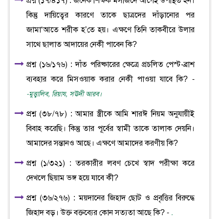
প্রশ্ন (১৭/৪১৭) : জনৈক শিক্ষক মসজিদে আগেই উপস্থিত হন।
কিন্তু দায়িত্বের কারণে তাকে ছাত্রদের দাঁড়ানোর পর
জামা‘আতে শরীক হ’তে হয়। এক্ষণে তিনি তাকবীরে উলার
সাথে ছালাত আদায়ের নেকী পাবেন কি?
প্রশ্ন (১৬/১৭৬) : দাঁত পরিষ্কারের ক্ষেত্রে প্রচলিত পেস্ট-ব্রাশ
ব্যবহার করে মিসওয়াক করার নেকী পাওয়া যাবে কি? -
-মুত্ত্বালিব, রিয়ায, সঊদী আরব।
প্রশ্ন (৩৮/৭৮) : আমার স্ত্রীকে আমি শারঈ নিয়ম অনুযায়ীই
বিবাহ করেছি। কিন্তু তার পূর্বের স্বামী তাকে তালাক দেয়নি।
আমাদের সন্তানও আছে। এক্ষণে আমাদের করণীয় কি?
প্রশ্ন (১/৩২১) : তরকারীর লবণ চেখে স্বাদ পরীক্ষা করে
দেখলে ছিয়াম ভঙ্গ হয়ে যাবে কী?
প্রশ্ন (৩৬/২৭৬) : ময়দানের জিহাদ ছোট ও প্রবৃত্তির বিরুদ্ধে
জিহাদ বড়। উক্ত বক্তব্যের কোন সত্যতা আছে কি? -
.