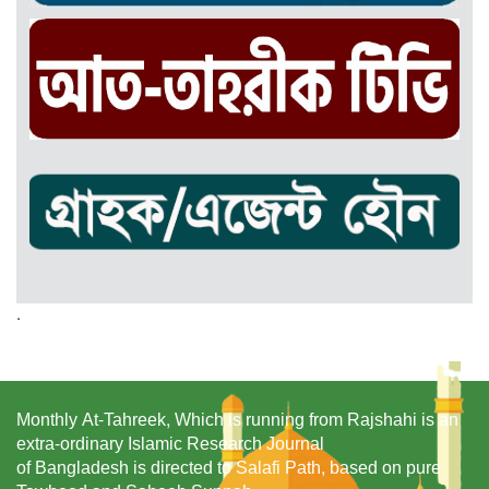
.
Monthly At-Tahreek, Which is running from Rajshahi is an
extra-ordinary Islamic Research Journal
of Bangladesh is directed to Salafi Path, based on pure