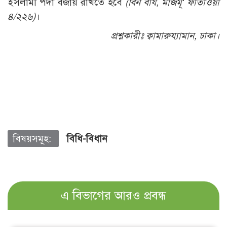
ইসলামী পর্দা বজায় রাখতে হবে
(
বিন বায,
মাজমূ‘
ফাতাওয়া
৪/২২৬)
।
প্রশ্নকারীঃ ক্বামারুয্যামান,
ঢাকা।
বিষয়সমূহ:
বিধি-বিধান
এ বিভাগের আরও প্রবন্ধ