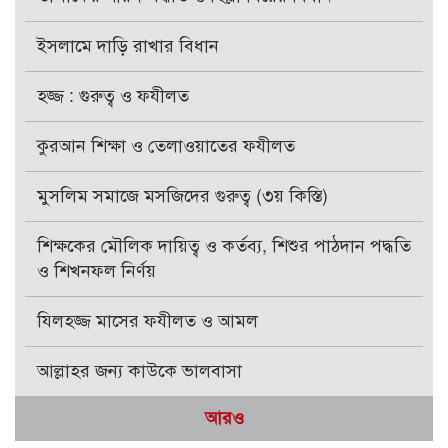
ইসলামে দাড়ি রাখার বিধান
হজ্জ : গুরুত্ব ও ফযীলত
কুরআন শিক্ষা ও তেলাওয়াতের ফযীলত
মুসলিম সমাজে মসজিদের গুরুত্ব (৩য় কিস্তি)
শিক্ষকের মৌলিক দায়িত্ব ও কর্তব্য, শিশুর পাঠদান পদ্ধতি
ও শিখনফল নির্ণয়
যিলহজ্জ মাসের ফযীলত ও আমল
আল্লাহর জন্য কাউকে ভালবাসা
আরও