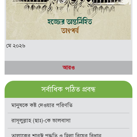
মে ২০২৬
আরও
সর্বাধিক পঠিত প্রবন্ধ
মানুষকে কষ্ট দেওয়ার পরিণতি
রাসূলুল্লাহ (ছাঃ)-কে ভালবাসা
তালাকের শারঈ পদ্ধতি ও হিল্লা বিয়ের বিধান