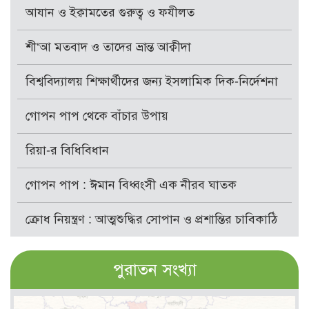
আযান ও ইক্বামতের গুরুত্ব ও ফযীলত
শী‘আ মতবাদ ও তাদের ভ্রান্ত আক্বীদা
বিশ্ববিদ্যালয় শিক্ষার্থীদের জন্য ইসলামিক দিক-নির্দেশনা
গোপন পাপ থেকে বাঁচার উপায়
রিয়া-র বিধিবিধান
গোপন পাপ : ঈমান বিধ্বংসী এক নীরব ঘাতক
ক্রোধ নিয়ন্ত্রণ : আত্মশুদ্ধির সোপান ও প্রশান্তির চাবিকাঠি
পুরাতন সংখ্যা