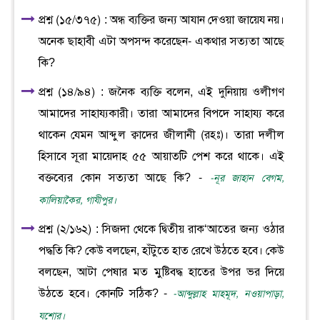
প্রশ্ন (১৫/৩৭৫) : অন্ধ ব্যক্তির জন্য আযান দেওয়া জায়েয নয়।
অনেক ছাহাবী এটা অপসন্দ করেছেন- একথার সত্যতা আছে
কি?
প্রশ্ন (১৪/৯৪) : জনৈক ব্যক্তি বলেন, এই দুনিয়ায় ওলীগণ
আমাদের সাহায্যকারী। তারা আমাদের বিপদে সাহায্য করে
থাকেন যেমন আব্দুল ক্বাদের জীলানী (রহঃ)। তারা দলীল
হিসাবে সূরা মায়েদাহ ৫৫ আয়াতটি পেশ করে থাকে। এই
বক্তব্যের কোন সত্যতা আছে কি? -
-নূর জাহান বেগম,
কালিয়াকৈর, গাযীপুর।
প্রশ্ন (২/১৬২) : সিজদা থেকে দ্বিতীয় রাক‘আতের জন্য ওঠার
পদ্ধতি কি? কেউ বলছেন, হাঁটুতে হাত রেখে উঠতে হবে। কেউ
বলছেন, আটা পেষার মত মুষ্টিবদ্ধ হাতের উপর ভর দিয়ে
উঠতে হবে। কোনটি সঠিক? -
-আব্দুল্লাহ মাহমূদ, নওয়াপাড়া,
যশোর।