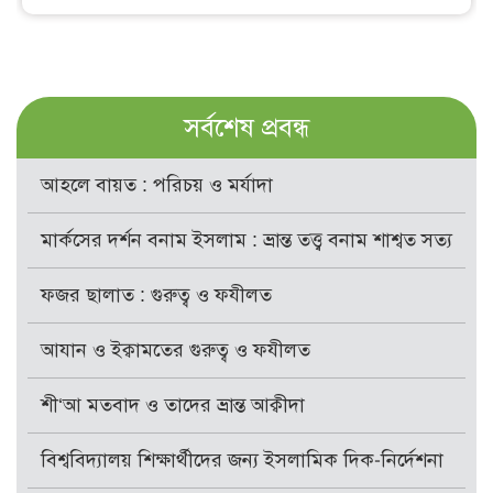
সর্বশেষ প্রবন্ধ
আহলে বায়ত : পরিচয় ও মর্যাদা
মার্কসের দর্শন বনাম ইসলাম : ভ্রান্ত তত্ত্ব বনাম শাশ্বত সত্য
ফজর ছালাত : গুরুত্ব ও ফযীলত
আযান ও ইক্বামতের গুরুত্ব ও ফযীলত
শী‘আ মতবাদ ও তাদের ভ্রান্ত আক্বীদা
বিশ্ববিদ্যালয় শিক্ষার্থীদের জন্য ইসলামিক দিক-নির্দেশনা