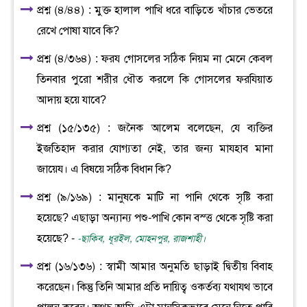
প্রশ্ন (৪/৪৪) : মুক্ত হালাল পাখি ধরে বাড়িতে খাঁচার ভেতরে
রেখে পোষা যাবে কি?
প্রশ্ন (৪/৩৬৪) : ফরয গোসলের সঠিক নিয়ম না মেনে কেবল
তিনবার পুরো শরীর ধৌত করলে কি গোসলের ফরযিয়াত
আদায় হয়ে যাবে?
প্রশ্ন (১৫/১৩৫) : জনৈক আলেম বলেছেন, যে ব্যক্তির
ইজতিহাদ করার যোগ্যতা নেই, তার জন্য মাযহাব মানা
জায়েয। এ বিষয়ে সঠিক বিধান কি?
প্রশ্ন (৯/১৬৯) : মানুষকে মাটি না পানি থেকে সৃষ্টি করা
হয়েছে? এছাড়া অন্যান্য পশু-পাখি কোন বস্ত্ত থেকে সৃষ্টি করা
হয়েছে? -
-ছাকিব, ধূরইল, মোহনপুর, রাজশাহী।
প্রশ্ন (১৬/১৩৬) : স্বামী আমার অনুমতি ছাড়াই দ্বিতীয় বিবাহ
করেছেন। কিন্তু তিনি আমার প্রতি দায়িত্ব ওকর্তব্য যথাযথ ভাবে