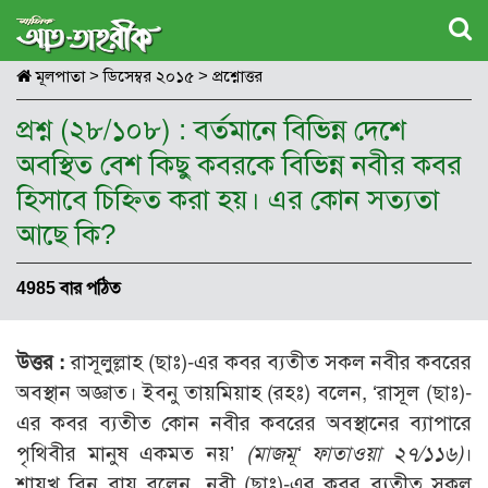
মূলপাতা
>
ডিসেম্বর ২০১৫
>
প্রশ্নোত্তর
প্রশ্ন (২৮/১০৮) : বর্তমানে বিভিন্ন দেশে
অবস্থিত বেশ কিছু কবরকে বিভিন্ন নবীর কবর
হিসাবে চিহ্নিত করা হয়। এর কোন সত্যতা
আছে কি?
4985 বার পঠিত
উত্তর :
রাসূলুল্লাহ (ছাঃ)-এর কবর ব্যতীত সকল নবীর কবরের
অবস্থান অজ্ঞাত। ইবনু তায়মিয়াহ (রহঃ) বলেন, ‘রাসূল (ছাঃ)-
এর কবর ব্যতীত কোন নবীর কবরের অবস্থানের ব্যাপারে
পৃথিবীর মানুষ একমত নয়’
(মাজমূ‘ ফাতাওয়া ২৭/১১৬)
।
শায়খ বিন বায বলেন, নবী (ছাঃ)-এর কবর ব্যতীত সকল