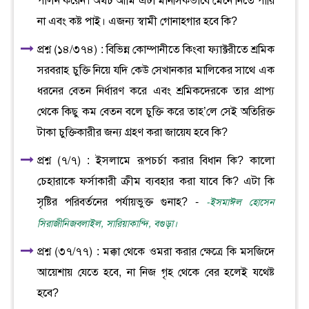
পালন করেন। অথচ আমি এটা মানসিকভাবে মেনে নিতে পারি
না এবং কষ্ট পাই। এজন্য স্বামী গোনাহগার হবে কি?
প্রশ্ন (১৪/৩৭৪) : বিভিন্ন কোম্পানীতে কিংবা ফ্যাক্টরীতে শ্রমিক
সরবরাহ চুক্তি নিয়ে যদি কেউ সেখানকার মালিকের সাথে এক
ধরনের বেতন নির্ধারণ করে এবং শ্রমিকদেরকে তার প্রাপ্য
থেকে কিছু কম বেতন বলে চুক্তি করে তাহ’লে সেই অতিরিক্ত
টাকা চুক্তিকারীর জন্য গ্রহণ করা জায়েয হবে কি?
প্রশ্ন (৭/৭) : ইসলামে রূপচর্চা করার বিধান কি? কালো
চেহারাকে ফর্সাকারী ক্রীম ব্যবহার করা যাবে কি? এটা কি
সৃষ্টির পরিবর্তনের পর্যায়ভুক্ত গুনাহ? -
-ইসমাঈল হোসেন
সিরাজীনিজবলাইল, সারিয়াকান্দি, বগুড়া।
প্রশ্ন (৩৭/৭৭) : মক্কা থেকে ওমরা করার ক্ষেত্রে কি মসজিদে
আয়েশায় যেতে হবে, না নিজ গৃহ থেকে বের হলেই যথেষ্ট
হবে?