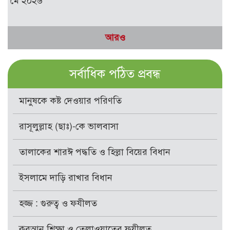
মে ২০২৬
আরও
সর্বাধিক পঠিত প্রবন্ধ
মানুষকে কষ্ট দেওয়ার পরিণতি
রাসূলুল্লাহ (ছাঃ)-কে ভালবাসা
তালাকের শারঈ পদ্ধতি ও হিল্লা বিয়ের বিধান
ইসলামে দাড়ি রাখার বিধান
হজ্জ : গুরুত্ব ও ফযীলত
কুরআন শিক্ষা ও তেলাওয়াতের ফযীলত