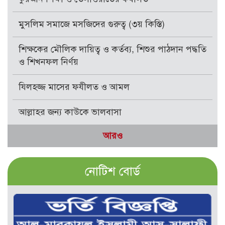
মুসলিম সমাজে মসজিদের গুরুত্ব (৩য় কিস্তি)
শিক্ষকের মৌলিক দায়িত্ব ও কর্তব্য, শিশুর পাঠদান পদ্ধতি
ও শিখনফল নির্ণয়
যিলহজ্জ মাসের ফযীলত ও আমল
আল্লাহর জন্য কাউকে ভালবাসা
আরও
নোটিশ বোর্ড