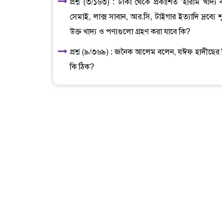
প্রশ্ন (৩/১৬৩) : ঢাকা থেকে প্রকাশিত ‘হারাম খাদ্
সেমাই, লাক্স সাবান, আর.সি, টাইগার ইত্যাদি দ্রব্যে 
উক্ত খাদ্য ও পণ্যগুলো গ্রহণ করা যাবে কি?
প্রশ্ন (৯/৩৬৯) : জনৈক আলেম বলেন, যঈফ হাদীছে
কি ঠিক?