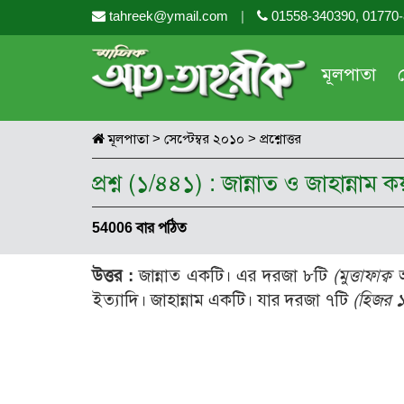
tahreek@ymail.com
|
01558-340390, 01770
মূলপাতা
মূলপাতা
>
সেপ্টেম্বর ২০১০
>
প্রশ্নোত্তর
প্রশ্ন (১/৪৪১) : জান্নাত ও জাহান্ন
54006 বার পঠিত
উত্তর :
জান্নাত একটি। এর দরজা ৮টি
(মুত্তাফাক
ইত্যাদি। জাহান্নাম একটি। যার দরজা ৭টি
(হিজর 