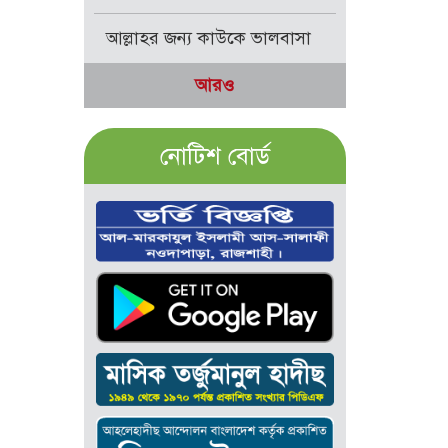
আল্লাহর জন্য কাউকে ভালবাসা
আরও
নোটিশ বোর্ড