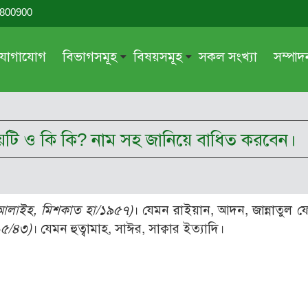
-800900
যোগাযোগ
বিভাগসমূহ
বিষয়সমূহ
সকল সংখ্যা
সম্পা
সম্পাদকীয়
জায়েয-নাজায়েয
গ্রন্থ পর্যালোচনা
আক্বীদা বা বিশ্বাস
াম কয়টি ও কি কি? নাম সহ জানিয়ে বাধিত করবেন।
দরসে কুরআন
শিক্ষা ও সংস্কৃতি
দরসে হাদীছ
নারী সমাজ
প্রবন্ধ সমুহ
আত্মশুদ্ধি
্ব আলাইহ, মিশকাত হা/১৯৫৭)
। যেমন রাইয়ান, আদন, জান্নাতুল 
সাময়িক প্রসঙ্গ
পরকাল
১৫/৪৩)
। যেমন হুত্বামাহ, সাঈর, সাক্বার ইত্যাদি।
সময়ের ভাবনা
নীতি-নৈতিকতা
মহিলা অঙ্গন
তারবিয়াত
আরও
আরও