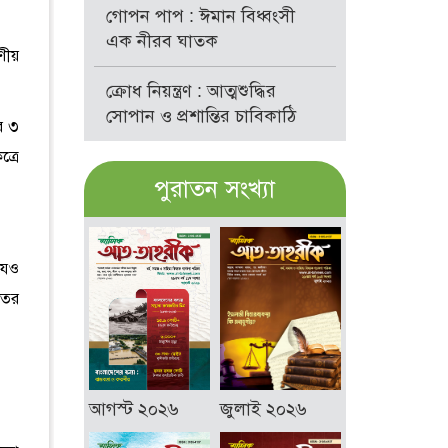
গোপন পাপ : ঈমান বিধ্বংসী
এক নীরব ঘাতক
ণীয়
ক্রোধ নিয়ন্ত্রণ : আত্মশুদ্ধির
সোপান ও প্রশান্তির চাবিকাঠি
র ৩
্রে
পুরাতন সংখ্যা
াযও
তের
আগস্ট ২০২৬
জুলাই ২০২৬