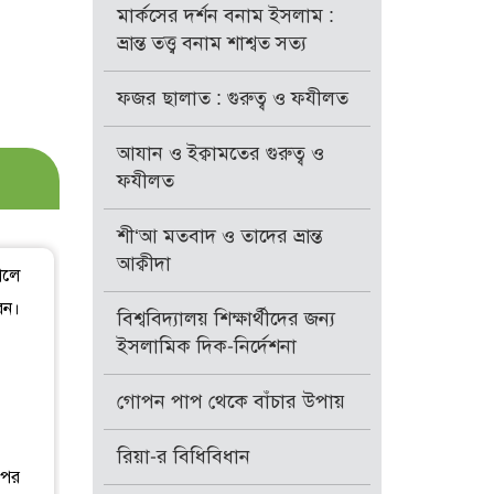
মার্কসের দর্শন বনাম ইসলাম :
ভ্রান্ত তত্ত্ব বনাম শাশ্বত সত্য
ফজর ছালাত : গুরুত্ব ও ফযীলত
আযান ও ইক্বামতের গুরুত্ব ও
ফযীলত
শী‘আ মতবাদ ও তাদের ভ্রান্ত
আক্বীদা
োলে
েন।
বিশ্ববিদ্যালয় শিক্ষার্থীদের জন্য
ইসলামিক দিক-নির্দেশনা
গোপন পাপ থেকে বাঁচার উপায়
রিয়া-র বিধিবিধান
 পর