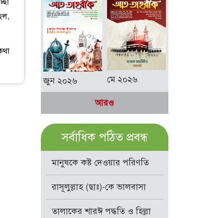
্ছা
 হল,
কথা
মে ২০২৬
জুন ২০২৬
আরও
সর্বাধিক পঠিত প্রবন্ধ
মানুষকে কষ্ট দেওয়ার পরিণতি
রাসূলুল্লাহ (ছাঃ)-কে ভালবাসা
তালাকের শারঈ পদ্ধতি ও হিল্লা