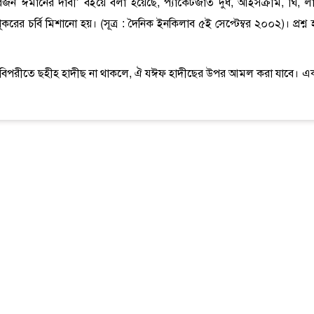
য বর্জন ঈমানের দাবী’ বইয়ে বলা হয়েছে, প্যাকেটজাত দুধ, আইসক্রীম, ঘি, লাচ
শূকরের চর্বি মিশানো হয়। (সূত্র : দৈনিক ইনকিলাব ৫ই সেপ্টেম্বর ২০০২)। প্রশ্ন
র বিপরীতে ছহীহ হাদীছ না থাকলে, ঐ যঈফ হাদীছের উপর আমল করা যাবে। এ