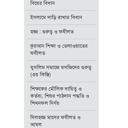
বিয়ের বিধান
ইসলামে দাড়ি রাখার বিধান
হজ্জ : গুরুত্ব ও ফযীলত
কুরআন শিক্ষা ও তেলাওয়াতের
ফযীলত
মুসলিম সমাজে মসজিদের গুরুত্ব
(৩য় কিস্তি)
শিক্ষকের মৌলিক দায়িত্ব ও
কর্তব্য, শিশুর পাঠদান পদ্ধতি ও
শিখনফল নির্ণয়
যিলহজ্জ মাসের ফযীলত ও
আমল