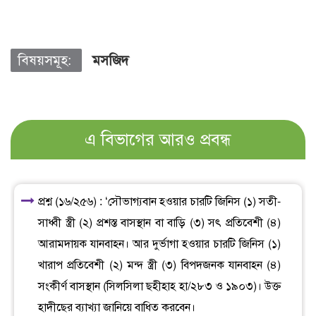
বিষয়সমূহ:
মসজিদ
এ বিভাগের আরও প্রবন্ধ
প্রশ্ন (১৬/২৫৬) : ‘সৌভাগ্যবান হওয়ার চারটি জিনিস (১) সতী-
সাধ্বী স্ত্রী (২) প্রশস্ত বাসস্থান বা বাড়ি (৩) সৎ প্রতিবেশী (৪)
আরামদায়ক যানবাহন। আর দুর্ভাগা হওয়ার চারটি জিনিস (১)
খারাপ প্রতিবেশী (২) মন্দ স্ত্রী (৩) বিপদজনক যানবাহন (৪)
সংকীর্ণ বাসস্থান (সিলসিলা ছহীহাহ হা/২৮৩ ও ১৯০৩)। উক্ত
হাদীছের ব্যাখ্যা জানিয়ে বাধিত করবেন।