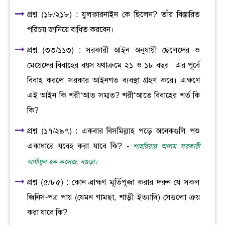
প্রশ্ন (১৮/২১৮) : যুলক্বারনাইন কে ছিলেন? তাঁর বিস্তারিত
পরিচয় জানিয়ে বাধিত করবেন।
প্রশ্ন (৩৩/১১৩) : সরকারী আইন অনুযায়ী ছেলেদের ও
মেয়েদের বিবাহের বয়স যথাক্রমে ২১ ও ১৮ বছর। এর পূর্বে
বিবাহ করলে সরকার আইনগত ব্যবস্থা গ্রহণ করে। এক্ষণে
এই আইন কি শরী‘আত সম্মত? শরী‘আতে বিবাহের শর্ত কি
কি?
প্রশ্ন (১৭/২৯৭) : একবার বিসমিল্লাহ পড়ে অনেকগুলি পশু
একাধারে যবেহ করা যাবে কি? -
শাহরিয়ার আলম সরকারী
আযীযুল হক কলেজ, বগুড়া।
প্রশ্ন (৫/৮৫) : কোন ব্রাহ্মণ মূর্তিপূজা করার দরুন যে সকল
জিনিস-পত্র পায় (যেমন গামছা, শাড়ী ইত্যাদি) সেগুলো ক্রয়
করা যাবে কি?