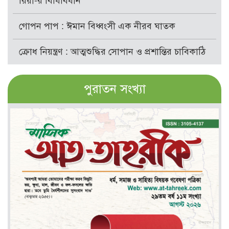
রিয়া-র বিধিবিধান
গোপন পাপ : ঈমান বিধ্বংসী এক নীরব ঘাতক
ক্রোধ নিয়ন্ত্রণ : আত্মশুদ্ধির সোপান ও প্রশান্তির চাবিকাঠি
পুরাতন সংখ্যা