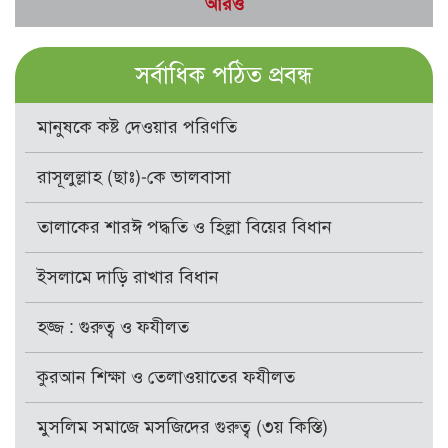
আরও
সর্বাধিক পঠিত প্রবন্ধ
মানুষকে কষ্ট দেওয়ার পরিণতি
রাসূলুল্লাহ (ছাঃ)-কে ভালবাসা
তালাকের শারঈ পদ্ধতি ও হিল্লা বিয়ের বিধান
ইসলামে দাড়ি রাখার বিধান
হজ্জ : গুরুত্ব ও ফযীলত
কুরআন শিক্ষা ও তেলাওয়াতের ফযীলত
মুসলিম সমাজে মসজিদের গুরুত্ব (৩য় কিস্তি)