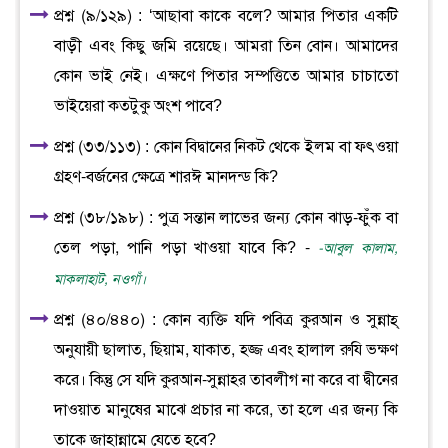
প্রশ্ন (৯/১২৯) : ‘আছাবা কাকে বলে? আমার পিতার একটি
বাড়ী এবং কিছু জমি রয়েছে। আমরা তিন বোন। আমাদের
কোন ভাই নেই। এক্ষণে পিতার সম্পত্তিতে আমার চাচাতো
ভাইয়েরা কতটুকু অংশ পাবে?
প্রশ্ন (৩৩/১১৩) : কোন বিদ্বানের নিকট থেকে ইলম বা ফৎওয়া
গ্রহণ-বর্জনের ক্ষেত্রে শারঈ মানদন্ড কি?
প্রশ্ন (৩৮/১৯৮) : পুত্র সন্তান লাভের জন্য কোন ঝাড়-ফুঁক বা
তেল পড়া, পানি পড়া খাওয়া যাবে কি? -
-আবুল কালাম,
মাকলাহাট, নওগাঁ।
প্রশ্ন (৪০/৪৪০) : কোন ব্যক্তি যদি পবিত্র কুরআন ও সুন্নাহ্‌
অনুযায়ী ছালাত, ছিয়াম, যাকাত, হজ্জ এবং হালাল রুযি ভক্ষণ
করে। কিন্তু সে যদি কুরআন-সুন্নাহর তাবলীগ না করে বা দ্বীনের
দাওয়াত মানুষের মাঝে প্রচার না করে, তা হলে এর জন্য কি
তাকে জাহান্নামে যেতে হবে?