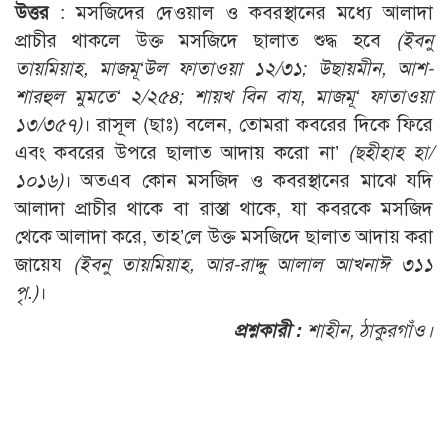
উত্তর
: মসজিদের দেওয়াল ও কবরস্থানের মধ্যে আলাদা
প্রাচীর থাকলে উক্ত মসজিদে ছালাত শুদ্ধ হবে
(
ইবনু
তায়মিয়াহ, মাজমূ‘উল ফাতাওয়া ১২/৩১; উছায়মীন, আশ-
শারহুল মুমতে‘ ২/২৫৪; শায়খ বিন বায, মাজমূ‘ ফাতাওয়া
১৩/৩৫৭)
। রাসূল (ছাঃ) বলেন, তোমরা কবরের দিকে ফিরে
এবং কবরের উপরে ছালাত আদায় করো না’
(ছহীহাহ হা/
১০১৬)
। অতএব কোন মসজিদ ও কবরস্থানের মাঝে যদি
আলাদা প্রাচীর থাকে বা রাস্তা থাকে, যা কবরকে মসজিদ
থেকে আলাদা করে, তাহ’লে উক্ত মসজিদে ছালাত আদায় করা
জায়েয
(ইবনু তায়মিয়াহ, আর-রাদ্দু আলাল আখনাঈ ৩১১
পৃ.)
।
প্রশ্নকারী :
শাহীন, ঠাকুরগাঁও।