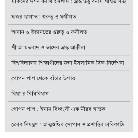
মার্কসের দর্শন বনাম ইসলাম : ভ্রান্ত তত্ত্ব বনাম শাশ্বত সত্য
ফজর ছালাত : গুরুত্ব ও ফযীলত
আযান ও ইক্বামতের গুরুত্ব ও ফযীলত
শী‘আ মতবাদ ও তাদের ভ্রান্ত আক্বীদা
বিশ্ববিদ্যালয় শিক্ষার্থীদের জন্য ইসলামিক দিক-নির্দেশনা
গোপন পাপ থেকে বাঁচার উপায়
রিয়া-র বিধিবিধান
গোপন পাপ : ঈমান বিধ্বংসী এক নীরব ঘাতক
ক্রোধ নিয়ন্ত্রণ : আত্মশুদ্ধির সোপান ও প্রশান্তির চাবিকাঠি