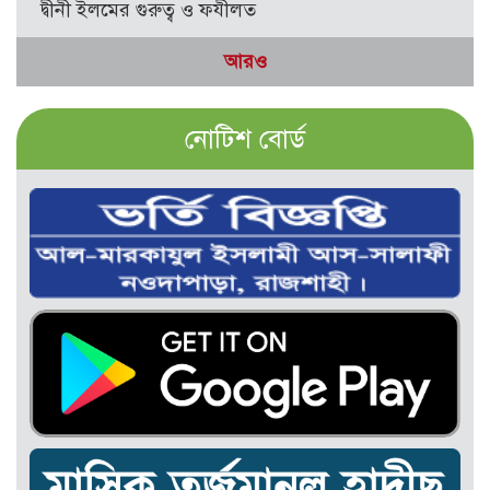
দ্বীনী ইলমের গুরুত্ব ও ফযীলত
আরও
নোটিশ বোর্ড