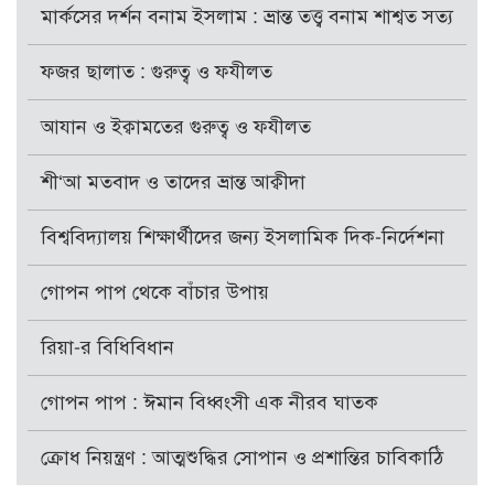
মার্কসের দর্শন বনাম ইসলাম : ভ্রান্ত তত্ত্ব বনাম শাশ্বত সত্য
ফজর ছালাত : গুরুত্ব ও ফযীলত
আযান ও ইক্বামতের গুরুত্ব ও ফযীলত
শী‘আ মতবাদ ও তাদের ভ্রান্ত আক্বীদা
বিশ্ববিদ্যালয় শিক্ষার্থীদের জন্য ইসলামিক দিক-নির্দেশনা
গোপন পাপ থেকে বাঁচার উপায়
রিয়া-র বিধিবিধান
গোপন পাপ : ঈমান বিধ্বংসী এক নীরব ঘাতক
ক্রোধ নিয়ন্ত্রণ : আত্মশুদ্ধির সোপান ও প্রশান্তির চাবিকাঠি