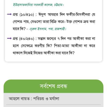
ইউহাসাতকানিয়া সরকারী কলেজ, চট্টগ্রাম।
প্রশ্ন (১০/৪১০) : ঈদুল আযহার দিন ফকীর-মিসকীনরা যে
গোশত পায়, সেগুলো তারা বিক্রি করে। উক্ত গোশত ক্রয় করা
যাবে কি? -
-নূরুল ইসলাম, পবা, রাজশাহী।
প্রশ্ন (৪০/২৪০) : সন্তান জন্মের ৭ দিন পর আকীকা করা না
হলে সেক্ষেত্রে করণীয় কি? পিতা-মাতা আকীকা না করে
থাকলে নিজেই নিজের আকীকা করা যাবে কি?
সর্বশেষ প্রবন্ধ
আহলে বায়ত : পরিচয় ও মর্যাদা