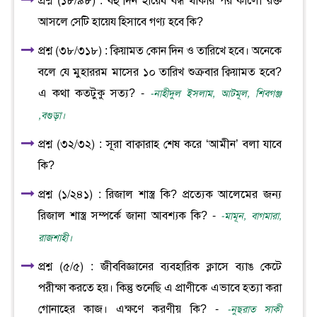
প্রশ্ন (১৮/৯৮) : বহু দিন হায়েয বন্ধ থাকার পর কালো রক্ত
আসলে সেটি হায়েয হিসাবে গণ্য হবে কি?
প্রশ্ন (৩৮/৩১৮) : ক্বিয়ামত কোন দিন ও তারিখে হবে। অনেকে
বলে যে মুহাররম মাসের ১০ তারিখ শুক্রবার ক্বিয়ামত হবে?
এ কথা কতটুকু সত্য? -
-নাহীদুল ইসলাম, আটমূল, শিবগঞ্জ
,বগুড়া।
প্রশ্ন (৩২/৩২) : সূরা বাক্বারাহ শেষ করে ‘আমীন’ বলা যাবে
কি?
প্রশ্ন (১/২৪১) : রিজাল শাস্ত্র কি? প্রত্যেক আলেমের জন্য
রিজাল শাস্ত্র সম্পর্কে জানা আবশ্যক কি? -
-মামূন, বাগমারা,
রাজশাহী।
প্রশ্ন (৫/৫) : জীববিজ্ঞানের ব্যবহারিক ক্লাসে ব্যাঙ কেটে
পরীক্ষা করতে হয়। কিন্তু শুনেছি এ প্রাণীকে এভাবে হত্যা করা
গোনাহের কাজ। এক্ষণে করণীয় কি? -
-নুছরাত সাকী