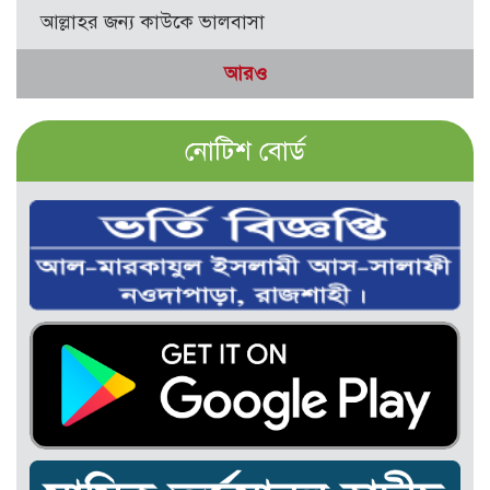
আল্লাহর জন্য কাউকে ভালবাসা
আরও
নোটিশ বোর্ড