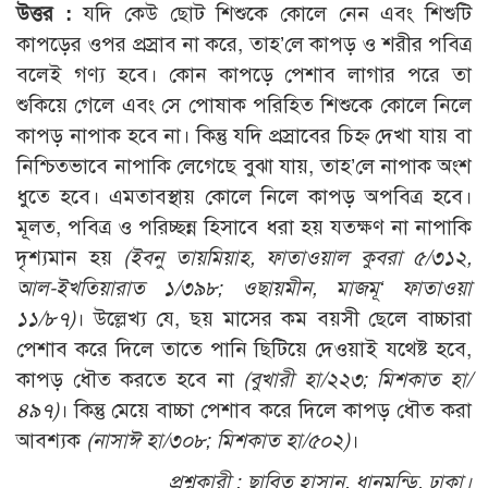
উত্তর :
যদি কেউ ছোট শিশুকে কোলে নেন এবং শিশুটি
কাপড়ের ওপর প্রস্রাব না করে, তাহ’লে কাপড় ও শরীর পবিত্র
বলেই গণ্য হবে। কোন কাপড়ে পেশাব লাগার পরে তা
শুকিয়ে গেলে এবং সে পোষাক পরিহিত শিশুকে কোলে নিলে
কাপড় নাপাক হবে না। কিন্তু যদি প্রস্রাবের চিহ্ন দেখা যায় বা
নিশ্চিতভাবে নাপাকি লেগেছে বুঝা যায়, তাহ’লে নাপাক অংশ
ধুতে হবে। এমতাবস্থায় কোলে নিলে কাপড় অপবিত্র হবে।
মূলত, পবিত্র ও পরিচ্ছন্ন হিসাবে ধরা হয় যতক্ষণ না নাপাকি
দৃশ্যমান হয়
(ইবনু তায়মিয়াহ, ফাতাওয়াল কুবরা ৫/৩১২,
আল-ইখতিয়ারাত ১/৩৯৮; ওছায়মীন, মাজমূ‘ ফাতাওয়া
১১/৮৭)
। উল্লেখ্য যে, ছয় মাসের কম বয়সী ছেলে বাচ্চারা
পেশাব করে দিলে তাতে পানি ছিটিয়ে দেওয়াই যথেষ্ট হবে,
কাপড় ধৌত করতে হবে না
(বুখারী হা/২২৩; মিশকাত হা/
৪৯৭)
। কিন্তু মেয়ে বাচ্চা পেশাব করে দিলে কাপড় ধৌত করা
আবশ্যক
(নাসাঈ হা/৩০৮; মিশকাত হা/৫০২)
।
প্রশ্নকারী :
ছাবিত হাসান, ধানমন্ডি, ঢাকা।