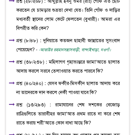
প্রশ্ন (২৮/২৬৮) : আব্দুল্লাহ ইবনু ওমর (রাঃ) গোঁফ এত ছোট
করতেন যে চামড়ার শুভ্রতা দেখা যেত। তিনি গোঁফ ও দাড়ির
মধ্যবর্তী স্থানের লোম কেটে ফেলতেন (বুখারী)। আমরা এর
বিপরীত করি কেন?
প্রশ্ন (৮/৪৮) : দুনিয়াতে কতজন ছাহাবী জান্নাতের সুসংবাদ
পেয়েছেন? -
-আতাউর রহমানসন্নাসবাড়ী, বান্দাইখাড়া, নওগাঁ।
প্রশ্ন (৩৮/২৩৮) : মহিলাগণ গৃহাভ্যন্তরে জামা‘আতে ছালাত
আদায় করলে সরবে তেলাওয়াত করতে পারবে কি?
প্রশ্ন (৪০/২৪০) : যেসব ফকীর-মিসকীন ছালাত আদায় করে
না তাদেরকে দান করলে নেকী পাওয়া যাবে কি?
প্রশ্ন (১৩/২৯৩) : রামাযানের শেষ দশকের বেজোড়
রাত্রিগুলিতে তারাবীহর জামা‘আত প্রথম রাতে না করে শেষ
রাতে করায় শরী‘আতে কোন বাধা আছে কি?