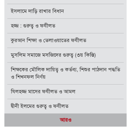
ইসলামে দাড়ি রাখার বিধান
হজ্জ : গুরুত্ব ও ফযীলত
কুরআন শিক্ষা ও তেলাওয়াতের ফযীলত
মুসলিম সমাজে মসজিদের গুরুত্ব (৩য় কিস্তি)
শিক্ষকের মৌলিক দায়িত্ব ও কর্তব্য, শিশুর পাঠদান পদ্ধতি
ও শিখনফল নির্ণয়
যিলহজ্জ মাসের ফযীলত ও আমল
দ্বীনী ইলমের গুরুত্ব ও ফযীলত
আরও