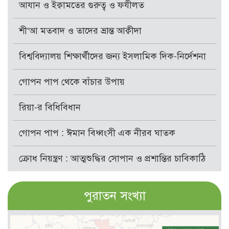
আযান ও ইক্বামতের গুরুত্ব ও ফযীলত
শী‘আ মতবাদ ও তাদের ভ্রান্ত আক্বীদা
বিশ্ববিদ্যালয় শিক্ষার্থীদের জন্য ইসলামিক দিক-নির্দেশনা
গোপন পাপ থেকে বাঁচার উপায়
রিয়া-র বিধিবিধান
গোপন পাপ : ঈমান বিধ্বংসী এক নীরব ঘাতক
ক্রোধ নিয়ন্ত্রণ : আত্মশুদ্ধির সোপান ও প্রশান্তির চাবিকাঠি
পুরাতন সংখ্যা