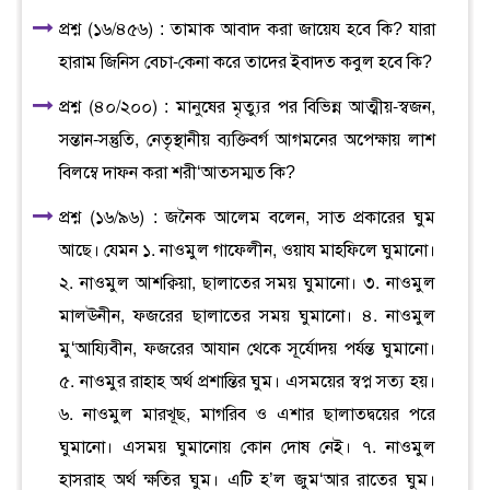
প্রশ্ন (১৬/৪৫৬) : তামাক আবাদ করা জায়েয হবে কি? যারা
হারাম জিনিস বেচা-কেনা করে তাদের ইবাদত কবুল হবে কি?
প্রশ্ন (৪০/২০০) : মানুষের মৃত্যুর পর বিভিন্ন আত্মীয়-স্বজন,
সন্তান-সন্তুতি, নেতৃস্থানীয় ব্যক্তিবর্গ আগমনের অপেক্ষায় লাশ
বিলম্বে দাফন করা শরী‘আতসম্মত কি?
প্রশ্ন (১৬/৯৬) : জনৈক আলেম বলেন, সাত প্রকারের ঘুম
আছে। যেমন ১. নাওমুল গাফেলীন, ওয়ায মাহফিলে ঘুমানো।
২. নাওমুল আশক্বিয়া, ছালাতের সময় ঘুমানো। ৩. নাওমুল
মালঊনীন, ফজরের ছালাতের সময় ঘুমানো। ৪. নাওমুল
মু‘আয্যিবীন, ফজরের আযান থেকে সূর্যোদয় পর্যন্ত ঘুমানো।
৫. নাওমুর রাহাহ অর্থ প্রশান্তির ঘুম। এসময়ের স্বপ্ন সত্য হয়।
৬. নাওমুল মারখূছ, মাগরিব ও এশার ছালাতদ্বয়ের পরে
ঘুমানো। এসময় ঘুমানোয় কোন দোষ নেই। ৭. নাওমুল
হাসরাহ অর্থ ক্ষতির ঘুম। এটি হ’ল জুম‘আর রাতের ঘুম।