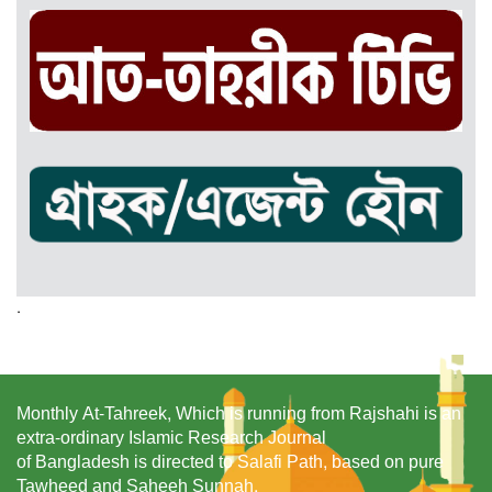
.
Monthly At-Tahreek, Which is running from Rajshahi is an
extra-ordinary Islamic Research Journal
of Bangladesh is directed to Salafi Path, based on pure
Tawheed and Saheeh Sunnah.