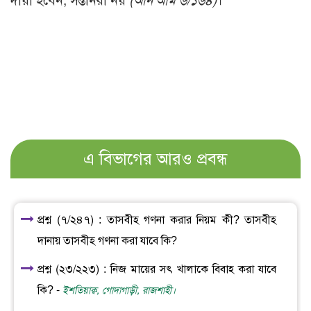
দায়ী হবেন, সন্তানরা নয়
(আন‘আম ৬/১৬৪)
।
এ বিভাগের আরও প্রবন্ধ
প্রশ্ন (৭/২৪৭) : তাসবীহ গণনা করার নিয়ম কী? তাসবীহ
দানায় তাসবীহ গণনা করা যাবে কি?
প্রশ্ন (২৩/২২৩) : নিজ মায়ের সৎ খালাকে বিবাহ করা যাবে
কি? -
ইশতিয়াক্ব, গোদাগাড়ী, রাজশাহী।