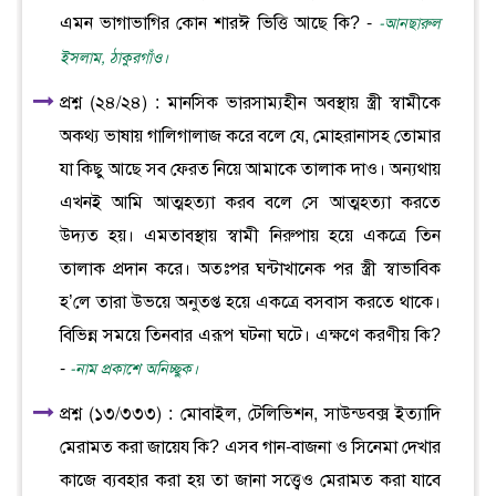
এমন ভাগাভাগির কোন শারঈ ভিত্তি আছে কি? -
-আনছারুল
ইসলাম, ঠাকুরগাঁও।
প্রশ্ন (২৪/২৪) : মানসিক ভারসাম্যহীন অবস্থায় স্ত্রী স্বামীকে
অকথ্য ভাষায় গালিগালাজ করে বলে যে, মোহরানাসহ তোমার
যা কিছু আছে সব ফেরত নিয়ে আমাকে তালাক দাও। অন্যথায়
এখনই আমি আত্মহত্যা করব বলে সে আত্মহত্যা করতে
উদ্যত হয়। এমতাবস্থায় স্বামী নিরুপায় হয়ে একত্রে তিন
তালাক প্রদান করে। অতঃপর ঘন্টাখানেক পর স্ত্রী স্বাভাবিক
হ’লে তারা উভয়ে অনুতপ্ত হয়ে একত্রে বসবাস করতে থাকে।
বিভিন্ন সময়ে তিনবার এরূপ ঘটনা ঘটে। এক্ষণে করণীয় কি?
-
-নাম প্রকাশে অনিচ্ছুক।
প্রশ্ন (১৩/৩৩৩) : মোবাইল, টেলিভিশন, সাউন্ডবক্স ইত্যাদি
মেরামত করা জায়েয কি? এসব গান-বাজনা ও সিনেমা দেখার
কাজে ব্যবহার করা হয় তা জানা সত্ত্বেও মেরামত করা যাবে