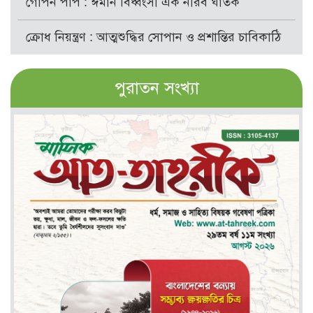
গোপন পাপ : ঈমান বিধ্বংসী এক নীরব ঘাতক
ক্রোধ নিয়ন্ত্রণ : আত্মশুদ্ধির সোপান ও প্রশান্তির চাবিকাঠি
পুরাতন সংখ্যা