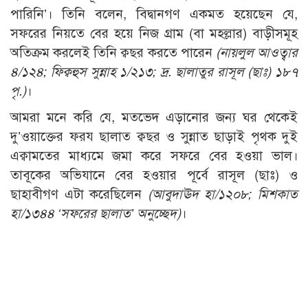
পারিনি’। তিনি বলেন, বিদ্বানগণ একমত হয়েছেন যে,
সফরের নিয়তে বের হয়ে নিজ গ্রাম (বা মহল্লার) বাড়ীসমূহ
অতিক্রম করলেই তিনি ক্বছর করতে পারেন
(নায়লুল আওত্বার
৪/১২৪; ফিক্বহুস সুন্নাহ ১/২১৩; দ্র. ছালাতুর রাসূল (ছাঃ) ১৮৭
পৃ.)
।
আমরা মনে করি যে, মতভেদ এড়ানোর জন্য ঘর থেকেই
দু’ওয়াক্তের ফরয ছালাত ক্বছর ও সুন্নাত ছাড়াই পৃথক দুই
এক্বামতের মাধ্যমে জমা করে সফরে বের হওয়া ভাল।
তাবূকের অভিযানে বের হওয়ার পূর্বে রাসূল (ছাঃ) ও
ছাহাবীগণ এটা করেছিলেন
(আবুদাঊদ হা/১২০৮; মিশকাত
হা/১৩৪৪ ‘সফরের ছালাত’ অনুচ্ছেদ)
।