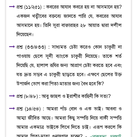
প্রশ্ন (১১/২৫১) : কবরের আযাব কবরে হয় না আসমানে হয়?
একজন খত্বীবের বক্তব্যে জানতে পারি যে, কবরের আযাব
আসমানে হয়। তিনি সূরা বাক্বারাহর ২৮ আয়াত দ্বারা দলীল
দিয়েছেন।
প্রশ্ন (৩৩/৪৩৩) : সাধ্যমত চেষ্টা করেও কোন চাকুরী না
পাওয়ায় ছেলে সূদী ব্যাংকে চাকুরী নিয়েছে। তাকে শর্ত
দিয়েছি যে, হালাল রূযির জন্য আপ্রাণ চেষ্টা করতে হবে এবং
যত দ্রুত সম্ভব এ চাকুরী ছাড়তে হবে। এক্ষণে ছেলের উক্ত
উপার্জন ভোগ করা পিতা-মাতার জন্য বৈধ হবে কি?
প্রশ্ন (৮/৪৮) : আবু জাহল ও ইরাশীর কাহিনী কি সত্য?
প্রশ্ন (১৪/৫৪) : আমরা পাঁচ বোন ও এক ভাই। আববা ও
আম্মা জীবিত আছে। আমরা কিছু সম্পত্তি নিয়ে বাকী সম্পত্তি
আমার একমাত্র ভাইকে লিখে দিতে চাই। এরূপ করলে কি
আমার পিতা-মাতা গুনাহগার হবেন? -
-রোকসানা, চারঘাট,