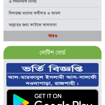
ও শিখনফল নির্ণয়
যিলহজ্জ মাসের ফযীলত ও আমল
আল্লাহর জন্য কাউকে ভালবাসা
আরও
নোটিশ বোর্ড