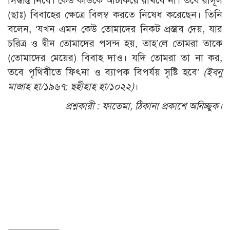
সিদ্ধান্ত নিবে। কেউ কাউকে আটকিয়ে রাখবে না। তবে রাসূল
(ছাঃ) বিবাহের ক্ষেত্রে বিলম্ব করতে নিষেধ করেছেন। তিনি
বলেন, ‘যখন এমন কেউ তোমাদের নিকট প্রস্তাব দেয়, যার
চরিত্র ও দ্বীন তোমাদের পসন্দ হয়, তাহ’লে তোমরা তাকে
(তোমাদের মেয়ের) বিবাহ দাও। যদি তোমরা তা না কর,
তবে পৃথিবীতে ফিৎনা ও ব্যাপক বিপর্যয় সৃষ্টি হবে’
(ইবনু
মাজাহ হা/১৯৬৭; ছহীহাহ হা/১০২২)
।
প্রশ্নকারী :
ফাতেমা, ঠিকানা প্রকাশে অনিচ্ছুক।