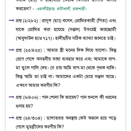
করীম (ছাঃ) ও ছাহাবায়ে কেরাম কিভাবে ছালাত আদায়
করতেন? -
-ওয়ালীউল্লাহ, কাঁটাখালী, রাজশাহী।
প্রশ্ন (২/২৮২) : রাসূল (ছাঃ) বলেন, প্রোথিতকারী (পিতা) এবং
যাকে প্রোথিত করা হয়েছে (সন্তান) উভয়েই জাহান্নামী
(আবুদাঊদ হা/৪৭১৭)। হাদীছটির সঠিক ব্যাখ্যা জানতে চাই।
প্রশ্ন (২৫/৪২৫) : আমার স্ত্রী মনের দিক দিয়ে ভালো। কিন্তু
রেগে গেলে অসহনীয় ভাষা ব্যবহার করে এবং আমাকে বাপ-
মা তুলে গালি দেয়। সে চায় আমি বাপ-মা থেকে পৃথক থাকি।
কিন্তু আমি তা চাই না। আমাদের একটা মেয়ে সন্তান আছে।
এক্ষণে আমার করণীয় কি?
প্রশ্ন (৬/৪০৬) : গান শোনা কি জায়েয? গান শুনলে কী ধরনের
গুনাহ হয়?
প্রশ্ন (২৪/৩০৪) : ছালাতরত অবস্থায় কেউ অজ্ঞান হয়ে পড়ে
গেলে মুছল্লীদের করণীয় কি?