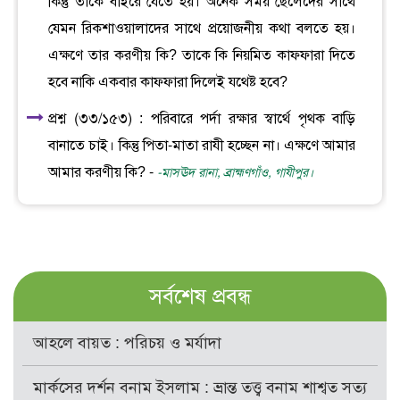
কিন্তু তাকে বাইরে যেতে হয়। অনেক সময় ছেলেদের সাথে
যেমন রিকশাওয়ালাদের সাথে প্রয়োজনীয় কথা বলতে হয়।
এক্ষণে তার করণীয় কি? তাকে কি নিয়মিত কাফফারা দিতে
হবে নাকি একবার কাফফারা দিলেই যথেষ্ট হবে?
প্রশ্ন (৩৩/১৫৩) : পরিবারে পর্দা রক্ষার স্বার্থে পৃথক বাড়ি
বানাতে চাই। কিন্তু পিতা-মাতা রাযী হচ্ছেন না। এক্ষণে আমার
আমার করণীয় কি? -
-মাসঊদ রানা, ব্রাহ্মণগাঁও, গাযীপুর।
সর্বশেষ প্রবন্ধ
আহলে বায়ত : পরিচয় ও মর্যাদা
মার্কসের দর্শন বনাম ইসলাম : ভ্রান্ত তত্ত্ব বনাম শাশ্বত সত্য