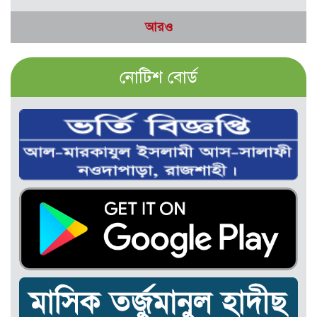
আরও
নোটিশ বোর্ড