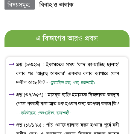
বিষয়সমূহ:
বিবাহ ও তালাক
এ বিভাগের আরও প্রবন্ধ
প্রশ্ন (৬/৩২৬) : ইক্বামতের সময় ‘ক্বাদ ক্বা-মাতিছ ছালাহ’
বলার পর ‘আল্লাহু আকবার’ একবার বলার ব্যাপারে কোন
দলীল আছে কি? -
-মুয্যাম্মিল হক, পবা, রাজশাহী।
প্রশ্ন (৩৭/৩৫৭) : মাসবূক ব্যক্তি ইমামকে সিজদারত অবস্থায়
পেলে পরবর্তী রাক‘আত শুরু হওয়ার জন্য অপেক্ষা করবে কি?
-
-ছফিউল্লাহ, তেরখাদিয়া, রাজশাহী।
প্রশ্ন (১৬/১৭৬) : পাঁচ ওয়াক্ত ছালাত ফরয হওয়ার পূর্বে নবী