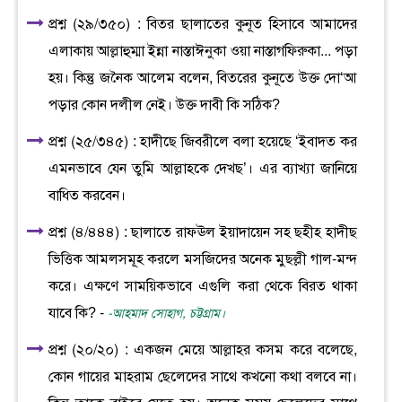
প্রশ্ন (২৯/৩৫০) : বিতর ছালাতের কুনূত হিসাবে আমাদের
এলাকায় আল্লাহুম্মা ইন্না নাস্তাঈনুকা ওয়া নাস্তাগফিরুকা... পড়া
হয়। কিন্তু জনৈক আলেম বলেন, বিতরের কুনূতে উক্ত দো‘আ
পড়ার কোন দলীল নেই। উক্ত দাবী কি সঠিক?
প্রশ্ন (২৫/৩৪৫) : হাদীছে জিবরীলে বলা হয়েছে ‘ইবাদত কর
এমনভাবে যেন তুমি আল্লাহকে দেখছ’। এর ব্যাখ্যা জানিয়ে
বাধিত করবেন।
প্রশ্ন (৪/৪৪৪) : ছালাতে রাফঊল ইয়াদায়েন সহ ছহীহ হাদীছ
ভিত্তিক আমলসমূহ করলে মসজিদের অনেক মুছল্লী গাল-মন্দ
করে। এক্ষণে সাময়িকভাবে এগুলি করা থেকে বিরত থাকা
যাবে কি? -
-আহমাদ সোহাগ, চট্টগ্রাম।
প্রশ্ন (২০/২০) : একজন মেয়ে আল্লাহর কসম করে বলেছে,
কোন গায়ের মাহরাম ছেলেদের সাথে কখনো কথা বলবে না।