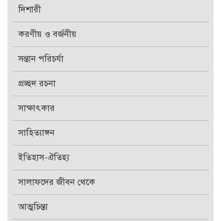
দিশারী
করণীয় ও বর্জনীয়
সন্তান পরিচর্যা
প্রচ্ছদ রচনা
সাক্ষাৎকার
সাহিত্যাঙ্গন
ইতিহাস-ঐতিহ্য
সালাফদের জীবন থেকে
আত্মচিন্তা