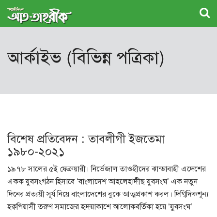
আর্কাইভ (বিভিন্ন পত্রিকা)
বিশেষ প্রতিবেদন : তাবলীগী ইজতেমা
১৯৮০-২০২১
১৯৭৮ সালের ৫ই ফেব্রুয়ারী। নির্ভেজাল তাওহীদের ঝান্ডাবাহী এদেশের
একক যুবসংগঠন হিসাবে ‘বাংলাদেশ আহলেহাদীছ যুবসংঘ’ এক নতুন
দিনের প্রত্যয়ী সূর্য নিয়ে বাংলাদেশের বুকে আত্মপ্রকাশ করল। দিগ্বিদিকশূন্য
হক্বপিয়াসী তরুণ সমাজের হৃদয়াকাশে আলোকবর্তিকা হয়ে ‘যুবসংঘ’