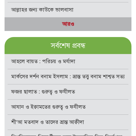
আল্লাহর জন্য কাউকে ভালবাসা
আরও
সর্বশেষ প্রবন্ধ
আহলে বায়ত : পরিচয় ও মর্যাদা
মার্কসের দর্শন বনাম ইসলাম : ভ্রান্ত তত্ত্ব বনাম শাশ্বত সত্য
ফজর ছালাত : গুরুত্ব ও ফযীলত
আযান ও ইক্বামতের গুরুত্ব ও ফযীলত
শী‘আ মতবাদ ও তাদের ভ্রান্ত আক্বীদা