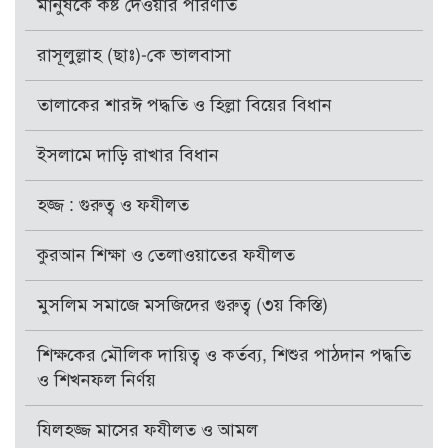
মানুষকে কষ্ট দেওয়ার পরিণতি
রাসূলুল্লাহ (ছাঃ)-কে ভালবাসা
তালাকের শারঈ পদ্ধতি ও হিল্লা বিয়ের বিধান
ইসলামে দাড়ি রাখার বিধান
হজ্জ : গুরুত্ব ও ফযীলত
কুরআন শিক্ষা ও তেলাওয়াতের ফযীলত
মুসলিম সমাজে মসজিদের গুরুত্ব (৩য় কিস্তি)
শিক্ষকের মৌলিক দায়িত্ব ও কর্তব্য, শিশুর পাঠদান পদ্ধতি
ও শিখনফল নির্ণয়
যিলহজ্জ মাসের ফযীলত ও আমল