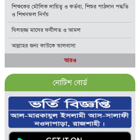
শিক্ষকের মৌলিক দায়িত্ব ও কর্তব্য, শিশুর পাঠদান পদ্ধতি
ও শিখনফল নির্ণয়
যিলহজ্জ মাসের ফযীলত ও আমল
আল্লাহর জন্য কাউকে ভালবাসা
আরও
নোটিশ বোর্ড