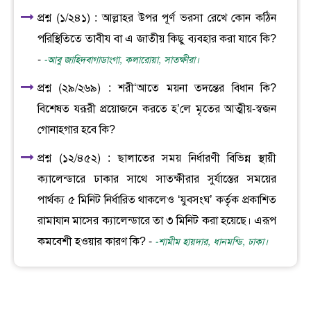
প্রশ্ন (১/২৪১) : আল্লাহর উপর পূর্ণ ভরসা রেখে কোন কঠিন
পরিস্থিতিতে তাবীয বা এ জাতীয় কিছু ব্যবহার করা যাবে কি?
-
-আবু জাহিদবাগাডাংগা, কলারোয়া, সাতক্ষীরা।
প্রশ্ন (২৯/২৬৯) : শরী‘আতে ময়না তদন্তের বিধান কি?
বিশেষত যরূরী প্রয়োজনে করতে হ’লে মৃতের আত্মীয়-স্বজন
গোনাহগার হবে কি?
প্রশ্ন (১২/৪৫২) : ছালাতের সময় নির্ধারণী বিভিন্ন স্থায়ী
ক্যালেন্ডারে ঢাকার সাথে সাতক্ষীরার সুর্যাস্তের সময়ের
পার্থক্য ৫ মিনিট নির্ধারিত থাকলেও ‘যুবসংঘ’ কর্তৃক প্রকাশিত
রামাযান মাসের ক্যালেন্ডারে তা ৩ মিনিট করা হয়েছে। এরূপ
কমবেশী হওয়ার কারণ কি? -
-শামীম হায়দার, ধানমন্ডি, ঢাকা।