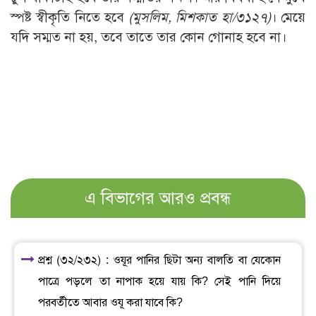
স্পষ্ট স্বীকৃতি নিতে হবে
(মুসলিম, মিশকাত হা/৩১২৭)
। মেয়ে
যদি সম্মত না হয়, তবে তাতে তার কোন গোনাহ হবে না।
এ বিভাগের আরও প্রবন্ধ
প্রশ্ন (৩২/২৩২) : ওযূর পানির ছিটা অন্য বালতি বা যেকোন
পাত্রে পড়লে তা নাপাক হয়ে যায় কি? সেই পানি দিয়ে
পরবর্তীতে আবার ওযূ করা যাবে কি?