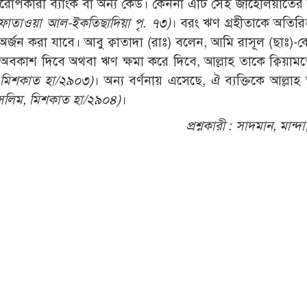
রোপকারী ব্যাংক বা অন্য কেউ। কেননা এটি সেই জাহেলিয়াতের 
াতাওয়া আল-ইকতিছাদিয়া পৃ. ৭৩)
। বরং ঋণ গ্রহীতাকে অতিরি
্জন করা যাবে। আবু ক্বাতাদা (রাঃ) বলেন, আমি রাসূল (ছাঃ)-
কে অবকাশ দিবে অথবা ঋণ ক্ষমা করে দিবে, আল্লাহ তাকে ক্বিয়াম
 মিশকাত হা/২৯০৩)
। অন্য বর্ণনায় এসেছে, ঐ ব্যক্তিকে আল্লাহ
ুসলিম, মিশকাত হা/২৯০৪)
।
প্রশ্নকারী :
সাদমান, মান্দা