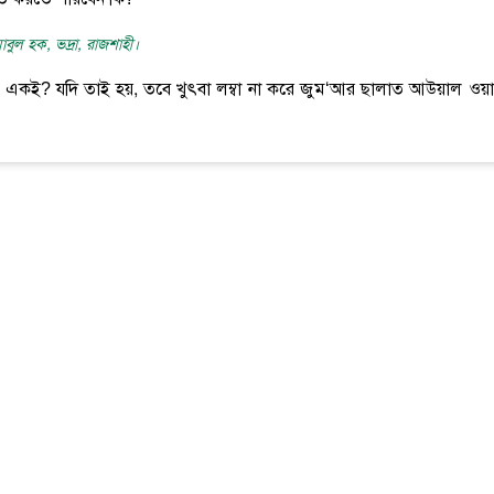
াবুল হক, ভদ্রা, রাজশাহী।
ি একই? যদি তাই হয়, তবে খুৎবা লম্বা না করে জুম‘আর ছালাত আউয়াল ওয়াক