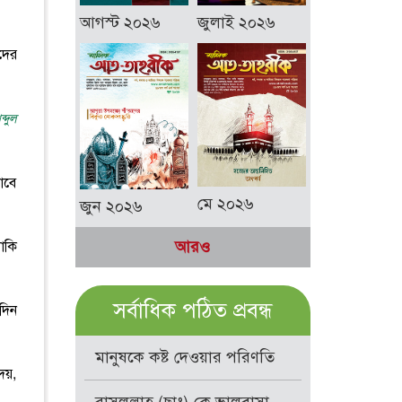
আগস্ট ২০২৬
জুলাই ২০২৬
দের
্দুল
াবে
মে ২০২৬
জুন ২০২৬
আরও
নাকি
সর্বাধিক পঠিত প্রবন্ধ
দিন
মানুষকে কষ্ট দেওয়ার পরিণতি
েয়,