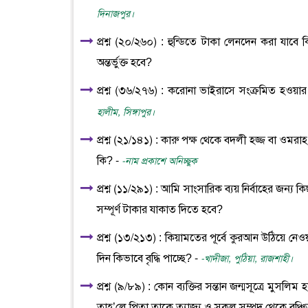
দিনাজপুর।
প্রশ্ন (২০/২৬০) : হুন্ডিতে টাকা লেনদেন করা যাবে
অন্তর্ভুক্ত হবে?
প্রশ্ন (৩৬/২৭৬) : করোনা ভাইরাসে সংক্রমিত হওয়
হালীম, সিঙ্গাপুর।
প্রশ্ন (২১/১৪১) : কারু পক্ষ থেকে বদলী হজ্জ বা 
কি? -
-নাম প্রকাশে অনিচ্ছুক
প্রশ্ন (১১/২৯১) : আমি সাংসারিক ব্যয় নির্বাহের জন্য
সম্পূর্ণ টাকার যাকাত দিতে হবে?
প্রশ্ন (১৩/২১৩) : কিয়ামতের পূর্বে কুরআন উঠিয়ে নে
দিন কিভাবে বৃদ্ধি পাচ্ছে? -
-খাদীজা, পুঠিয়া, রাজশাহী।
প্রশ্ন (৯/৮৯) : কোন ব্যক্তির সন্তান জন্মসূত্রে মু
তাহ’লে পিতা তাকে ত্যাজ্য ও সকল সম্পদ থেকে বঞ্