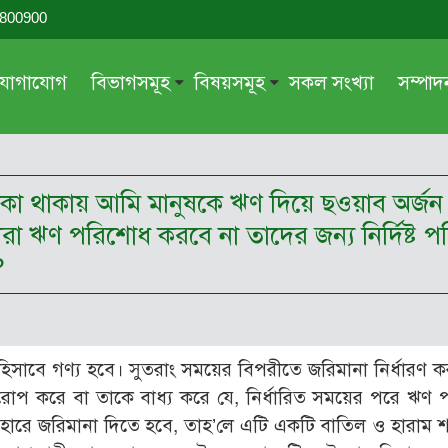
-800900
যোগাযোগ
বিভাগসমূহ
বিষয়সমূহ
সকল সংখ্যা
সম্পা
সম্পাদকীয়
জায়েয-নাজায়েয
গ্রন্থ পর্যালোচনা
আক্বীদা বা বিশ্বাস
টাকা থাকায় আমি মানুষকে ঋণ দিয়ে ছওয়াব অর্জন ক
দরসে কুরআন
শিক্ষা ও সংস্কৃতি
যারা ঋণ পরিশোধ করবে না তাদের জন্য নির্দিষ্ট 
দরসে হাদীছ
নারী সমাজ
?
প্রবন্ধ সমুহ
আত্মশুদ্ধি
সাময়িক প্রসঙ্গ
পরকাল
সময়ের ভাবনা
নীতি-নৈতিকতা
হিসাবে গণ্য হবে। সুতরাং সময়ের বিপরীতে জরিমানা নির্ধারণ ক
মহিলা অঙ্গন
তারবিয়াত
োপ করে বা তাকে বাধ্য করে যে, নির্ধারিত সময়ের পরে ঋণ
িষ্ট হারে জরিমানা দিতে হবে, তাহ’লে এটি একটি বাতিল ও হারাম 
আরও
আরও