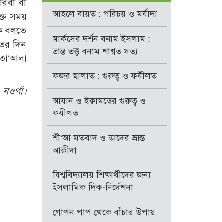
রিবা বা
আহলে বায়ত : পরিচয় ও মর্যাদা
ক্ত সময়
কে বলতে
মার্কসের দর্শন বনাম ইসলাম :
তের দিন
ভ্রান্ত তত্ত্ব বনাম শাশ্বত সত্য
 তা‘আলা
ফজর ছালাত : গুরুত্ব ও ফযীলত
, নওগাঁ।
আযান ও ইক্বামতের গুরুত্ব ও
ফযীলত
শী‘আ মতবাদ ও তাদের ভ্রান্ত
আক্বীদা
বিশ্ববিদ্যালয় শিক্ষার্থীদের জন্য
ইসলামিক দিক-নির্দেশনা
গোপন পাপ থেকে বাঁচার উপায়