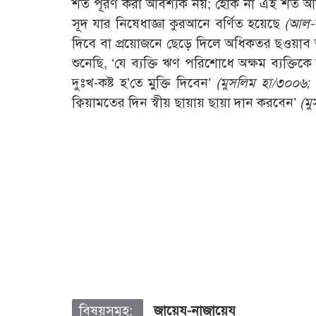
শর্ত পূরণ করা আবশ্যক নয়; হোক না এই শর্ত আ
সূদ যার নিষেধাজ্ঞা কুরআনে বর্ণিত হয়েছে
(আল-ফ
দিবে বা প্রয়োজনে ছেড়ে দিলে অধিকতর ছওয়াব অর
শুনেছি, ‘যে ব্যক্তি ঋণ পরিশোধে অক্ষম ব্যক্তি
দুঃখ-কষ্ট হ’তে মুক্তি দিবেন’
(মুসলিম হা/৩০০৬;
ক্বিয়ামতের দিন স্বীয় ছায়ায় ছায়া দান করবেন’
(ম
বিষয়সমূহ:
জায়েয-নাজায়েয