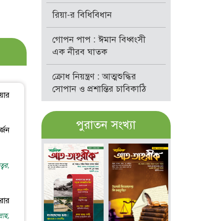
রিয়া-র বিধিবিধান
গোপন পাপ : ঈমান বিধ্বংসী
এক নীরব ঘাতক
ক্রোধ নিয়ন্ত্রণ : আত্মশুদ্ধির
সোপান ও প্রশান্তির চাবিকাঠি
েয়ার
পুরাতন সংখ্যা
্জন
্বর,
রার
লাহ,