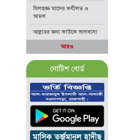
যিলহজ্জ মাসের ফযীলত ও
আমল
আল্লাহর জন্য কাউকে ভালবাসা
আরও
নোটিশ বোর্ড