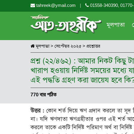
tahreek@ymail.com
|
01558-340390, 01770
মূলপাতা
মূলপাতা
>
সেপ্টেম্বর ২০২৫
>
প্রশ্নোত্তর
প্রশ্ন (২২/৪৬২) : আমার নিকট কিছু 
খারাপ হওয়ায় নির্দিষ্ট সময়ের মধ্যে 
এই পদ্ধতি গ্রহণ করা জায়েয হবে কি
770 বার পঠিত
উত্তর :
কোন শর্ত দিয়ে ঋণ প্রদান করলে তা সূদ 
না। যদি ঋণদাতা ঋণগ্রহীতার ওপর এই শর্ত আর
করলে তাকে একটি নির্দিষ্ট পরিমাণ অর্থ বা নির্দ