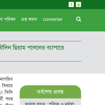
দনা পরিষদ
প্রশ্ন করুন
converter
ঐদিন ছিয়াম পালনের ব্যাপারে
 মাগরিব
এ বিষয়ে
সর্বশেষ প্রবন্ধ
)
। তিনি
বী, শরহ
আহলে বায়ত : পরিচয় ও মর্যাদা