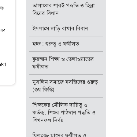
তালাকের শারঈ পদ্ধতি ও হিল্লা
কি।
বিয়ের বিধান
ইসলামে দাড়ি রাখার বিধান
 এর
হজ্জ : গুরুত্ব ও ফযীলত
কুরআন শিক্ষা ও তেলাওয়াতের
ারা
ফযীলত
মুসলিম সমাজে মসজিদের গুরুত্ব
(৩য় কিস্তি)
শিক্ষকের মৌলিক দায়িত্ব ও
কর্তব্য, শিশুর পাঠদান পদ্ধতি ও
শিখনফল নির্ণয়
যিলহজ্জ মাসের ফযীলত ও