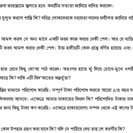
ুক্ববা জাহান্নামে জ্বলতে হবে- কথাটির সত্যতা জানিয়ে বাধিত করবেন।
পর যুলুম করলে শাস্তি কি? দরিদ্র লোকদেরকে সহায়তা দানের ফযীলত জানিয়ে বা
ি নফল আমল করল সে অন্য মাসে একটি ফরয কাজ করার নেকী পেল। আর যে ব্যক্ত
ফরয আমল করার নেকী পেল। উক্ত হাদীছটি কোন গ্রন্থে বর্ণিত হয়েছে এবং
য় হাত রেখে কিছু দো‘আ পাঠ করেন। অতঃপর হাতে ফুঁ দিয়ে চোখে-মুখে ওশর
ছে কি? নাকি এটি বিদ‘আতের অন্তর্ভুক্ত?
 কিস্তির মাধ্যমে পরিশোধ করেছি। সম্পূর্ণ টাকা পরিশোধ করতে আরো ২/৩ বছর 
লিকানায় আসবে। এক্ষেত্রে আমার যাকাতের বিধান কি? পরিশোধিত টাকার যা
ের জন্য কিছু টাকা ঋণ করেছি। এক্ষেত্রে যাকাতযোগ্য সম্পদ থেকে এই ঋণের ট
য়া কোন উপহার গ্রহণ করা যাবে কি? যদি সে পাঠিয়ে দেয় তাহ’লে করণীয় কি?