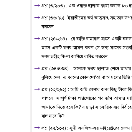
প্রশ্ন (৩/২০৩) : এক ওয়াক্ত ছালাত ক্বাযা করলে ৮০ হ
প্রশ্ন (৩৬/৭৬) : ইয়াতীমের অর্থ আত্মসাৎ সহ তার উ
করবেন।
প্রশ্ন (২৪/২৬৪) : যে ব্যক্তি রামাযান মাসে একট
মাসে একটি ফরয আমল করল সে অন্য মাসের সত্তরটি 
সনদ ছহীহ কি-না জানিয়ে বাধিত করবেন।
প্রশ্ন (৩৪/৪৩৪) : অনেকে ফরয ছালাত শেষে মাথা
বুলিয়ে নেন। এ ধরনের কোন দো‘আ বা আমলের ভিত্তি আ
প্রশ্ন (২২/২৬২) : আমি জমি কেনার জন্য কিছু টাকা
লাগবে। সম্পূর্ণ টাকা পরিশোধের পর জমি আমার মা
আমাকে দিতে হবে কি? এছাড়া সাংসারিক ব্যয় নির্বাহ
বাদ যাবে কি?
প্রশ্ন (২২/১০২) : সূদী এনজিও-এর ডাইরেক্টরের দেও