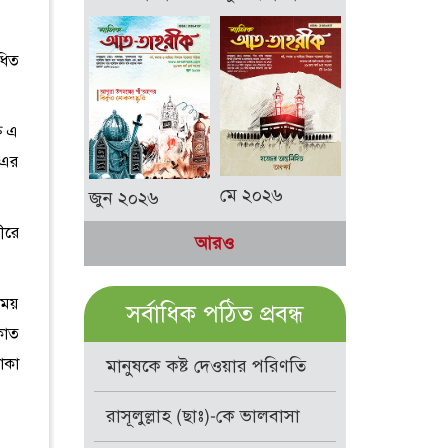
ধিত
ি এ
 এর
মে ২০২৬
জুন ২০২৬
ীরে
আরও
সময়
সর্বাধিক পঠিত প্রবন্ধ
কাত
াকা
মানুষকে কষ্ট দেওয়ার পরিণতি
রাসূলুল্লাহ (ছাঃ)-কে ভালবাসা