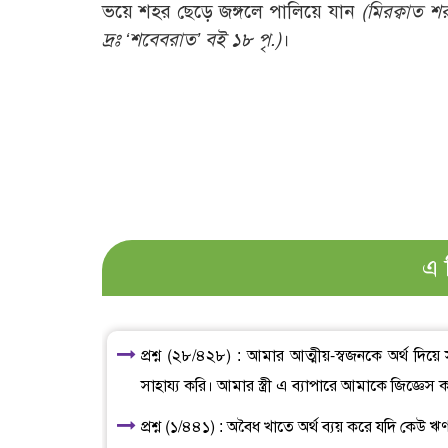
ভয়ে শহর ছেড়ে জঙ্গলে পালিয়ে যান
(মিরক্বাত শ
দ্রঃ ‘শবেবরাত’ বই ১৮ পৃ.)
।
এ 
প্রশ্ন (২৮/৪২৮) : আমার আত্মীয়-স্বজনকে অর্থ দি
সাহায্য করি। আমার স্ত্রী এ ব্যাপারে আমাকে জিজ্ঞেস করল
প্রশ্ন (১/৪৪১) : অবৈধ খাতে অর্থ ব্যয় করে যদি কেউ 