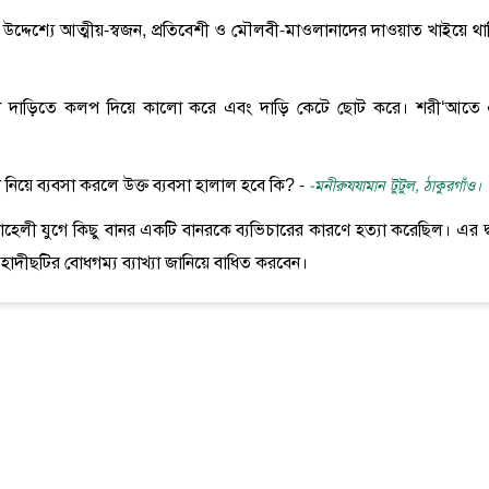
র উদ্দেশ্যে আত্মীয়-স্বজন, প্রতিবেশী ও মৌলবী-মাওলানাদের দাওয়াত খাইয়ে থা
সাদা দাড়িতে কলপ দিয়ে কালো করে এবং দাড়ি কেটে ছোট করে। শরী‘আতে
ঋণ নিয়ে ব্যবসা করলে উক্ত ব্যবসা হালাল হবে কি? -
-মনীরুযযামান টুটুল, ঠাকুরগাঁও।
াহেলী যুগে কিছু বানর একটি বানরকে ব্যভিচারের কারণে হত্যা করেছিল। এর দ্ব
াদীছটির বোধগম্য ব্যাখ্যা জানিয়ে বাধিত করবেন।