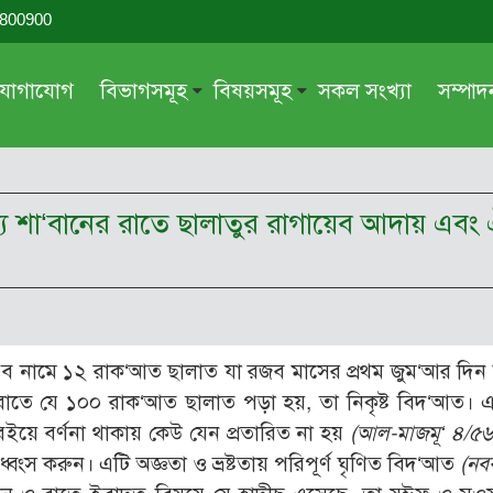
-800900
যোগাযোগ
বিভাগসমূহ
বিষয়সমূহ
সকল সংখ্যা
সম্পা
সম্পাদকীয়
জায়েয-নাজায়েয
গ্রন্থ পর্যালোচনা
আক্বীদা বা বিশ্বাস
ধ্য শা‘বানের রাতে ছালাতুর রাগায়েব আদায় এবং 
দরসে কুরআন
শিক্ষা ও সংস্কৃতি
দরসে হাদীছ
নারী সমাজ
প্রবন্ধ সমুহ
আত্মশুদ্ধি
সাময়িক প্রসঙ্গ
পরকাল
েব নামে ১২ রাক‘আত ছালাত যা রজব মাসের প্রথম জুম‘আর দিন
সময়ের ভাবনা
নীতি-নৈতিকতা
 রাতে যে ১০০ রাক‘আত ছালাত পড়া হয়, তা নিকৃষ্ট বিদ‘আত। 
মহিলা অঙ্গন
তারবিয়াত
ি বইয়ে বর্ণনা থাকায় কেউ যেন প্রতারিত না হয়
(আল-মাজমূ‘ ৪/৫৬
ংস করুন। এটি অজ্ঞতা ও ভ্রষ্টতায় পরিপূর্ণ ঘৃণিত বিদ‘আত
(নব
আরও
আরও