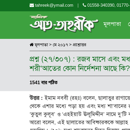
tahreek@ymail.com
|
01558-340390, 01770
মূলপাতা
মূলপাতা
>
মে ২০১৭
>
প্রশ্নোত্তর
প্রশ্ন (২৭/৩০৭) : রজব মাসে এবং ম
শরী‘আতের কোন নির্দেশনা আছে কি?
1541 বার পঠিত
উত্তর :
ইমাম নববী (রহঃ) বলেন, ছালাতুর রাগায়
থেকে এশার মধ্যে পড়া হয় এবং মধ্য শা‘বানের
‘কুতুল কুলূব’ ও ‘এহইয়াউ ঊলূমিদ্দীন’ নামে দু’ট
আরো বলেন, এই ছালাতের আবিষ্কারককে আল্লাহ ধ্ব