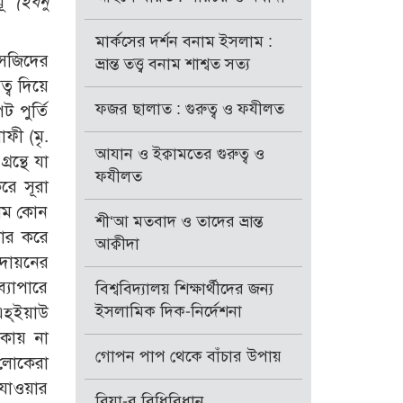
ূ‘
(ইবনু
মার্কসের দর্শন বনাম ইসলাম :
মসজিদের
ভ্রান্ত তত্ত্ব বনাম শাশ্বত সত্য
ত্ব দিয়ে
ফজর ছালাত : গুরুত্ব ও ফযীলত
 পুর্তি
ফী (মৃ.
আযান ও ইক্বামতের গুরুত্ব ও
ফযীলত
রে সূরা
হীম কোন
শী‘আ মতবাদ ও তাদের ভ্রান্ত
আক্বীদা
দায়নের
্যাপারে
বিশ্ববিদ্যালয় শিক্ষার্থীদের জন্য
ইসলামিক দিক-নির্দেশনা
গোপন পাপ থেকে বাঁচার উপায়
লোকেরা
 যাওয়ার
রিয়া-র বিধিবিধান