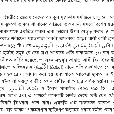
পালন ও রাতে ইবাদত বিষয়ে যে হাদীছ এসেছে, তা যঈফ ও মওয
 হিজরীতে জেরুযালেমের বায়তুল মুক্বাদ্দাস মসজিদে চালু হয়। 
ম জুম‘আ ও মধ্য শা‘বানের রাত্রিতে ও অন্যান্য সময়ে বিশেষ গুরু
াধারণকে একত্রিত করার এবং তাদের উপর নেতৃত্ব করার ও পেট
কাত শরীফের খ্যাতনামা আরবী ভাষ্যকার মোল্লা আলী ক্বারী হানা
اللآلي الْمُصْنُوعَةُ فِ গ্রন্থে যা
ত হাদীছ সমূহ যেখানে মধ্য শা‘বানে প্রতি রাক‘আতে ১০ বার ক
ীলত বর্ণিত হয়েছে, তা সবই মওযূ‘। তাছাড়া আলী বিন ইবরা
الص) নামে প্রতি রাক‘আতে ১০ বার করে
ত সহকারে যা আদায় করা হয় এবং যাকে লোকেরা জুম‘আ ও ঈ
 যঈফ বা মওযূ‘ ব্যতীত কোন হাদীছ বা আছার বর্ণিত হয়নি। এব
.) ‘এহ্ইয়াউ
ষ বিরাট ফিৎনায় পড়ে যায়। এমনকি এই ছালাতের কারণে 
য়। যার কারণে পরহেযগার ব্যক্তিগণ আল্লাহর গযবে যমীন ধ্বসে