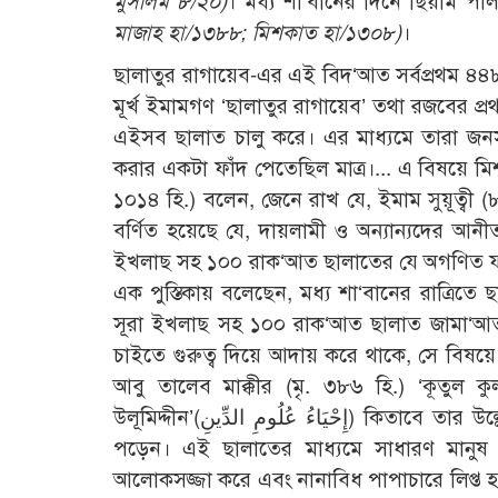
মুসলিম ৮/২০)
। মধ্য শা‘বানের দিনে ছিয়াম 
মাজাহ হা/১৩৮৮; মিশকাত হা/১৩০৮)
।
ছালাতুর রাগায়েব-এর এই বিদ‘আত সর্বপ্রথম ৪৪৮
মূর্খ ইমামগণ ‘ছালাতুর রাগায়েব’ তথা রজবের প্রথ
এইসব ছালাত চালু করে। এর মাধ্যমে তারা জনস
করার একটা ফাঁদ পেতেছিল মাত্র।... এ বিষয়ে মিশ
১০১৪ হি.) বলেন, জেনে রাখ যে, ইমাম সুয়ূত্বী (৮৪৯-৯১১ হি.)-এর ي الْأَحَادِيثِ الْمَوْضُوعَةِ
বর্ণিত হয়েছে যে, দায়লামী ও অন্যান্যদের আনী
ইখলাছ সহ ১০০ রাক‘আত ছালাতের যে অগণিত ফয
এক পুস্তিকায় বলেছেন, মধ্য শা‘বানের রাত্রিতে ছালাতে আল্ফিইয়াহ (َّلاَةُ الْأَلْفِيَةُ
সূরা ইখলাছ সহ ১০০ রাক‘আত ছালাত জামা‘আ
চাইতে গুরুত্ব দিয়ে আদায় করে থাকে, সে বিষয়ে
আবু তালেব মাক্কীর (মৃ. ৩৮৬ হি.) ‘কূতুল কুলূব’ (قُوْتُ الْقُلُوبِ) ও ইমাম গাযালীর (৪৫০-৫০৫ হি
উলূমিদ্দীন’(إِحْيَاءُ عُلُومِ الدِّينِ) কিতাবে তার উল্লেখ দেখে এবং এ সম্পর্কে কয়েকটি হাদীছ দেখে কেউ যেন ধোঁকায় না
পড়েন। এই ছালাতের মাধ্যমে সাধারণ মানু
আলোকসজ্জা করে এবং নানাবিধ পাপাচারে লিপ্ত হ