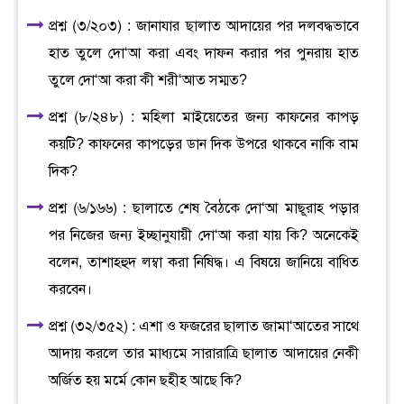
প্রশ্ন (৩/২০৩) : জানাযার ছালাত আদায়ের পর দলবদ্ধভাবে
হাত তুলে দো‘আ করা এবং দাফন করার পর পুনরায় হাত
তুলে দো‘আ করা কী শরী‘আত সম্মত?
প্রশ্ন (৮/২৪৮) : মহিলা মাইয়েতের জন্য কাফনের কাপড়
কয়টি? কাফনের কাপড়ের ডান দিক উপরে থাকবে নাকি বাম
দিক?
প্রশ্ন (৬/১৬৬) : ছালাতে শেষ বৈঠকে দো‘আ মাছূরাহ পড়ার
পর নিজের জন্য ইচ্ছানুযায়ী দো‘আ করা যায় কি? অনেকেই
বলেন, তাশাহ্হুদ লম্বা করা নিষিদ্ধ। এ বিষয়ে জানিয়ে বাধিত
করবেন।
প্রশ্ন (৩২/৩৫২) : এশা ও ফজরের ছালাত জামা‘আতের সাথে
আদায় করলে তার মাধ্যমে সারারাত্রি ছালাত আদায়ের নেকী
অর্জিত হয় মর্মে কোন ছহীহ আছে কি?