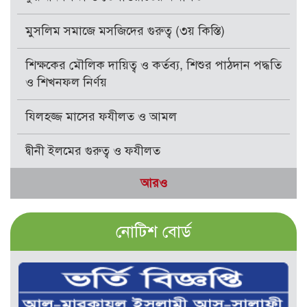
মুসলিম সমাজে মসজিদের গুরুত্ব (৩য় কিস্তি)
শিক্ষকের মৌলিক দায়িত্ব ও কর্তব্য, শিশুর পাঠদান পদ্ধতি
ও শিখনফল নির্ণয়
যিলহজ্জ মাসের ফযীলত ও আমল
দ্বীনী ইলমের গুরুত্ব ও ফযীলত
আরও
নোটিশ বোর্ড