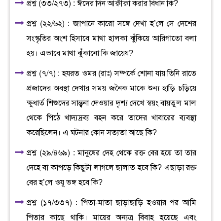
প্রশ্ন (৩৩/২৭৩) : ঈদের দিন আক্বীক্বা করার বিধান কি?
প্রশ্ন (২২/৬২) : জাপানে কারো সঙ্গে দেখা হ’লে সে দেশের
সংস্কৃতির অংশ হিসাবে মাথা হালকা ঝুঁকিয়ে আরিগাতো বলা
হয়। এভাবে মাথা ঝুঁকানো কি জায়েয?
প্রশ্ন (৭/৭) : হযরত ওমর (রাঃ) সম্পর্কে শোনা যায় তিনি রাতে
প্রজাদের অবস্থা দেখার সময় জনৈক মাকে শুন্য হাড়ি চড়িয়ে
ক্ষুধার্ত শিশুদের সান্ত্বনা দেওয়ার দৃশ্য দেখে স্বয়ং বায়তুল মাল
থেকে পিঠে খাদ্যদ্রব্য বহন করে তাদের খাবারের ব্যবস্থা
করেছিলেন। এ ঘটনার কোন সত্যতা আছে কি?
প্রশ্ন (২৯/৪৬৯) : মানুষের দেহ থেকে রক্ত বের হয়ে তা তার
দেহে বা কাপড়ে কিছুটা লাগলে ছালাত হবে কি? এছাড়া রক্ত
বের হ’লে ওযূ ভঙ্গ হবে কি?
প্রশ্ন (১৭/৩৩৭) : পিতা-মাতা ছাড়াছাড়ি হওয়ার পর আমি
পিতার কাছে থাকি। মায়ের অন্যত্র বিবাহ হয়েছে এবং