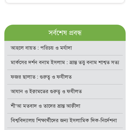
সর্বশেষ প্রবন্ধ
আহলে বায়ত : পরিচয় ও মর্যাদা
মার্কসের দর্শন বনাম ইসলাম : ভ্রান্ত তত্ত্ব বনাম শাশ্বত সত্য
ফজর ছালাত : গুরুত্ব ও ফযীলত
আযান ও ইক্বামতের গুরুত্ব ও ফযীলত
শী‘আ মতবাদ ও তাদের ভ্রান্ত আক্বীদা
বিশ্ববিদ্যালয় শিক্ষার্থীদের জন্য ইসলামিক দিক-নির্দেশনা