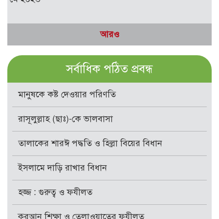
আরও
সর্বাধিক পঠিত প্রবন্ধ
মানুষকে কষ্ট দেওয়ার পরিণতি
রাসূলুল্লাহ (ছাঃ)-কে ভালবাসা
তালাকের শারঈ পদ্ধতি ও হিল্লা বিয়ের বিধান
ইসলামে দাড়ি রাখার বিধান
হজ্জ : গুরুত্ব ও ফযীলত
কুরআন শিক্ষা ও তেলাওয়াতের ফযীলত