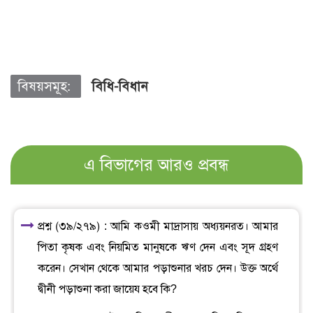
বিষয়সমূহ:
বিধি-বিধান
এ বিভাগের আরও প্রবন্ধ
প্রশ্ন (৩৯/২৭৯) : আমি কওমী মাদ্রাসায় অধ্যয়নরত। আমার
পিতা কৃষক এবং নিয়মিত মানুষকে ঋণ দেন এবং সূদ গ্রহণ
করেন। সেখান থেকে আমার পড়াশুনার খরচ দেন। উক্ত অর্থে
দ্বীনী পড়াশুনা করা জায়েয হবে কি?