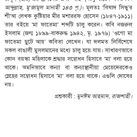
আব্দুল্লাহ, মু‘জামুল মানাহী ১৪৩ পৃ.)
। মূলতঃ ‘বিষাদ সিন্ধু’র
শী‘আ লেখক কুষ্টিয়ার মীর মশাররফ হোসেন (১৮৪৭-১৯১১)
তার বইয়ে ‘মা ফাতেমা’ শব্দটি চালু করেন। কবি নজরুল
ইসলাম (জন্ম ১৮৯৯-বাকরুদ্ধ ১৯৪২, মৃ. ১৯৭৬) ‘ওগো মা
ফাতেমা ছুটে আয়’ কবিতা লেখেন। যা দলমত নির্বিশেষে
সকল বাঙালী মুসলমানের মধ্যে চালু হয়ে যায়। সাধারণভাবে
কোন বয়স্কা মহিলাকে শ্রদ্ধার সম্বোধন হিসাবে ‘মা’ বলা হয়ে
থাকে। অমনিভাবে কন্যা বা কন্যাস্থানীয়া মেয়েদেরকেও
স্নেহের সম্বোধন হিসাবে ‘মা’ বলা হয়ে থাকে। এগুলি দোষের
নয়।
প্রশ্নকারী :
মুনঈম আহমাদ, রাজশাহী।