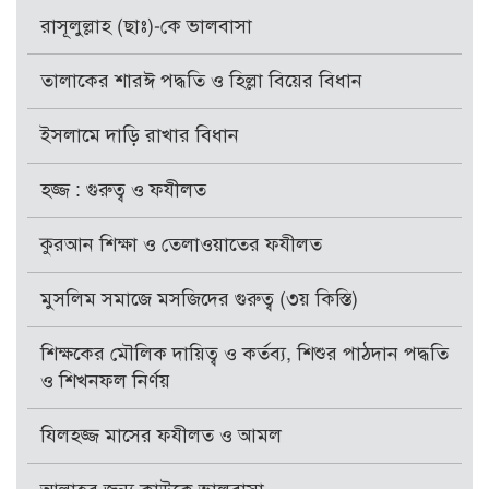
রাসূলুল্লাহ (ছাঃ)-কে ভালবাসা
তালাকের শারঈ পদ্ধতি ও হিল্লা বিয়ের বিধান
ইসলামে দাড়ি রাখার বিধান
হজ্জ : গুরুত্ব ও ফযীলত
কুরআন শিক্ষা ও তেলাওয়াতের ফযীলত
মুসলিম সমাজে মসজিদের গুরুত্ব (৩য় কিস্তি)
শিক্ষকের মৌলিক দায়িত্ব ও কর্তব্য, শিশুর পাঠদান পদ্ধতি
ও শিখনফল নির্ণয়
যিলহজ্জ মাসের ফযীলত ও আমল