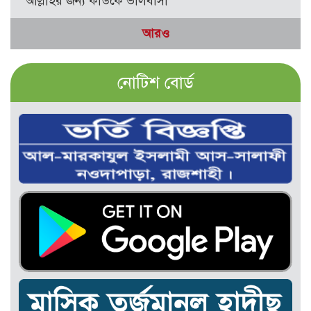
আল্লাহর জন্য কাউকে ভালবাসা
আরও
নোটিশ বোর্ড