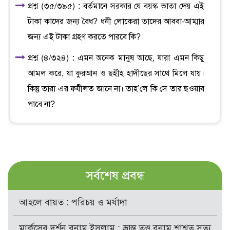
প্রশ্ন (৩৫/৩৯৫) : বর্তমানে সরকার যে বয়স্ক ভাতা দেয় এই
টাকা কাদের জন্য বৈধ? ধনী লোকেরা তাদের আববা-আম্মার
জন্য এই টাকা গ্রহণ করতে পারবে কি?
প্রশ্ন (৪/৩২৪) : এমন অনেক মানুষ আছে, যারা এমন কিছু
আমল করে, যা কুরআন ও ছহীহ হাদীছের সাথে মিলে যায়।
কিন্তু তারা এর ফযীলত জানে না। তাহ’লে কি সে তার ছওয়াব
পাবে না?
সর্বশেষ প্রবন্ধ
আহলে বায়ত : পরিচয় ও মর্যাদা
মার্কসের দর্শন বনাম ইসলাম : ভ্রান্ত তত্ত্ব বনাম শাশ্বত সত্য