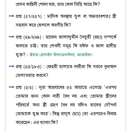
যেসব কাহিনী শোনা যায়, তার কোন ভিত্তি আছে কি?
প্রশ্ন (২৭/২২৭) : মাসিক অবস্থায় ভুল বা অজ্ঞতাবশতঃ স্ত্রী
সহবাস করে ফেললে করণীয় কি?
প্রশ্ন (২৯/২৬৯) : হাফেয জালালুদ্দীন সৈয়ূতী (রহঃ) সম্পর্কে
জানতে চাই। তার লেখনী সমূহ কি যঈফ ও জাল হাদীছ
মুক্ত? -
ছিয়াম হোসাইন ফিলাডেলফিলা, আমেরিকা।
প্রশ্ন (২৫/১৮৫) : জেহরী ছালাতে নারীরা কি সরবে কুরআন
তেলাওয়াত করবে?
প্রশ্ন (২/২) : সূরা আহযাবের ৫২ আয়াতে এসেছে ‘এরপর
তোমার জন্য কোন নারী বৈধ নয় এবং তোমার স্ত্রীদের
পরিবর্তে অন্য স্ত্রী গ্রহণ বৈধ নয় যদিও তাদের সৌন্দর্য
তোমাকে মুগ্ধ করে’। কিন্তু রাসূল (ছাঃ) তো এরপরেও বিবাহ
করেছেন। এর ব্যাখ্যা কি?