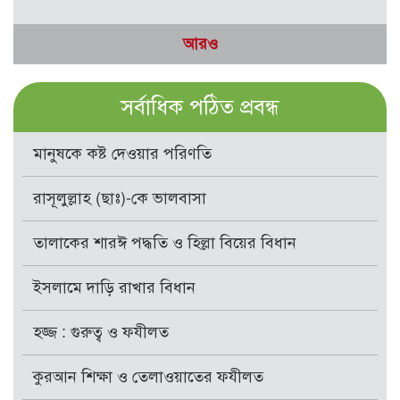
আরও
সর্বাধিক পঠিত প্রবন্ধ
মানুষকে কষ্ট দেওয়ার পরিণতি
রাসূলুল্লাহ (ছাঃ)-কে ভালবাসা
তালাকের শারঈ পদ্ধতি ও হিল্লা বিয়ের বিধান
ইসলামে দাড়ি রাখার বিধান
হজ্জ : গুরুত্ব ও ফযীলত
কুরআন শিক্ষা ও তেলাওয়াতের ফযীলত