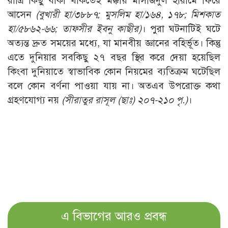
রাত্রি কিছু বাকী থাকতেই মক্কায় মাসজিদুল হারামে ফিরে
আসেন
(বুখারী হা/৩৮৮৭; মুসলিম হা/১৬৪, ১৭৮; মিশকাত
হা/৫৮৬২-৬৬; তাফসীর ইবনু কাছীর)
। পুরা ঘটনাটিই ঘটে
অত্যন্ত দ্রুত সময়ের মধ্যে, যা মানবীয় জ্ঞানের বহির্ভূত। কিন্তু
এতে দুনিয়ার সবকিছু ২৭ বছর স্থির করে দেয়া হয়েছিল
কিংবা দুনিয়াতে স্বাভাবিক কোন নিয়মের ব্যতিক্রম ঘটেছিল
বলে কোন বর্ণনা পাওয়া যায় না। অতএব উপরোক্ত কথা
গ্রহণযোগ্য নয়
(সীরাতুর রাসূল (ছাঃ) ২০৭-২১০ পৃ.)
।
এ বিভাগের আরও প্রবন্ধ