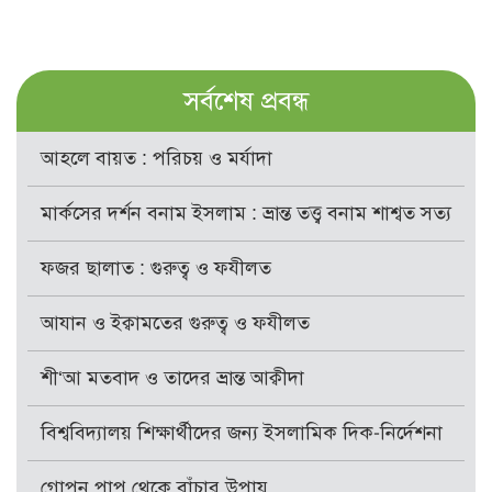
সর্বশেষ প্রবন্ধ
আহলে বায়ত : পরিচয় ও মর্যাদা
মার্কসের দর্শন বনাম ইসলাম : ভ্রান্ত তত্ত্ব বনাম শাশ্বত সত্য
ফজর ছালাত : গুরুত্ব ও ফযীলত
আযান ও ইক্বামতের গুরুত্ব ও ফযীলত
শী‘আ মতবাদ ও তাদের ভ্রান্ত আক্বীদা
বিশ্ববিদ্যালয় শিক্ষার্থীদের জন্য ইসলামিক দিক-নির্দেশনা
গোপন পাপ থেকে বাঁচার উপায়