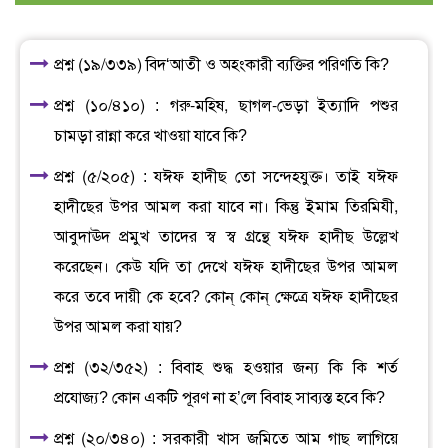
প্রশ্ন (১৯/৩৩৯) বিদ‘আতী ও অহংকারী ব্যক্তির পরিণতি কি?
প্রশ্ন (১০/৪১০) : গরু-মহিষ, ছাগল-ভেড়া ইত্যাদি পশুর
চামড়া রান্না করে খাওয়া যাবে কি?
প্রশ্ন (৫/২০৫) : যঈফ হাদীছ তো সন্দেহযুক্ত। তাই যঈফ
হাদীছের উপর আমল করা যাবে না। কিন্তু ইমাম তিরমিযী,
আবুদাঊদ প্রমুখ তাদের স্ব স্ব গ্রন্থে যঈফ হাদীছ উল্লেখ
করেছেন। কেউ যদি তা দেখে যঈফ হাদীছের উপর আমল
করে তবে দায়ী কে হবে? কোন্ কোন্ ক্ষেত্রে যঈফ হাদীছের
উপর আমল করা যায়?
প্রশ্ন (৩২/৩৫২) : বিবাহ শুদ্ধ হওয়ার জন্য কি কি শর্ত
প্রযোজ্য? কোন একটি পূরণ না হ’লে বিবাহ সাব্যস্ত হবে কি?
প্রশ্ন (২০/৩৪০) : সরকারী খাস জমিতে আম গাছ লাগিয়ে