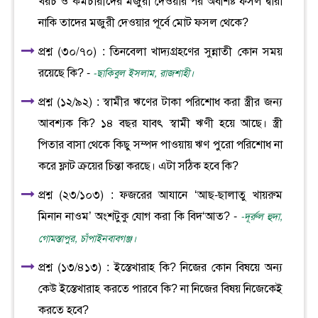
খরচ ও কর্মচারীদের মজুরী দেওয়ার পর অবশিষ্ট ফসল দ্বারা
নাকি তাদের মজুরী দেওয়ার পূর্বে মোট ফসল থেকে?
প্রশ্ন (৩০/৭০) : তিনবেলা খাদ্যগ্রহণের সুন্নাতী কোন সময়
রয়েছে কি? -
-ছাকিবুল ইসলাম, রাজশাহী।
প্রশ্ন (১২/৯২) : স্বামীর ঋণের টাকা পরিশোধ করা স্ত্রীর জন্য
আবশ্যক কি? ১৪ বছর যাবৎ স্বামী ঋণী হয়ে আছে। স্ত্রী
পিতার বাসা থেকে কিছু সম্পদ পাওয়ায় ঋণ পুরো পরিশোধ না
করে ফ্লাট ক্রয়ের চিন্তা করছে। এটা সঠিক হবে কি?
প্রশ্ন (২৩/১০৩) : ফজরের আযানে ‘আছ-ছালাতু খায়রুম
মিনান নাওম’ অংশটুকু যোগ করা কি বিদ‘আত? -
-দূর্রুল হুদা,
গোমস্তাপুর, চাঁপাইনবাবগঞ্জ।
প্রশ্ন (১৩/৪১৩) : ইস্তেখারাহ কি? নিজের কোন বিষয়ে অন্য
কেউ ইস্তেখারাহ করতে পারবে কি? না নিজের বিষয় নিজেকেই
করতে হবে?