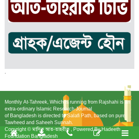
.
Monthly At-Tahreek, Which is running from Rajshahi is an
extra-ordinary Islamic Research Journal
of Bangladesh is directed to Salafi Path, based on pure
Tawheed and Saheeh Sunnah.
Copyright © মাসিক আত-তাহরীক , Powered By Hadeeth
Foundation Bangladesh