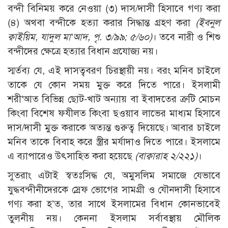
বন্দী বিনিময় করে নেওয়া (৩) দাস/দাসী হিসাবে গণ্য করা
(৪) অথবা বন্দীকে হত্যা করার সিদ্ধান্ত গ্রহণ করা
(ইবনুল
ক্বাইয়িম, যাদুল মা‘আদ, পৃ. ৩/৯৯; ৫/৬০)
। তবে নারী ও শিশু
বন্দীদের ক্ষেত্রে হত্যার বিধান প্রযোজ্য নয়।
স্মর্তব্য যে, এই দাসত্ববরণ চিরস্থায়ী নয়। বরং মনিব চাইলে
তাকে যে কোন সময় মুক্ত করে দিতে পারে। ইসলামী
শরী‘আত বিভিন্ন ছোট-খাট অন্যায় বা ইবাদতের ত্রুটি মোচন
কিংবা বিশেষ ফযীলত কিংবা ছওয়াব লাভের মাধ্যম হিসাবে
দাস/দাসী মুক্ত করাকে অত্যন্ত গুরুত্ব দিয়েছে। আবার চাইলে
মনিব তাকে বিবাহ করে স্ত্রীর মর্যাদাও দিতে পারে। ইসলামে
এ ব্যাপারেও উৎসাহিত করা হয়েছে
(বাক্বারাহ ২/২২১)
।
সুতরাং এটাই স্বতঃসিদ্ধ যে, অমুসলিম সমাজে যেভাবে
যুদ্ধবন্দীনীদেরকে স্রেফ ভোগের সামগ্রী ও যৌনদাসী হিসাবে
গণ্য করা হ’ত, তার সাথে ইসলামের বিধান কোনভাবেই
তুলনীয় নয়। কেননা ইসলাম সর্বাবস্থায় মৌলিক