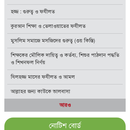
হজ্জ : গুরুত্ব ও ফযীলত
কুরআন শিক্ষা ও তেলাওয়াতের ফযীলত
মুসলিম সমাজে মসজিদের গুরুত্ব (৩য় কিস্তি)
শিক্ষকের মৌলিক দায়িত্ব ও কর্তব্য, শিশুর পাঠদান পদ্ধতি
ও শিখনফল নির্ণয়
যিলহজ্জ মাসের ফযীলত ও আমল
আল্লাহর জন্য কাউকে ভালবাসা
আরও
নোটিশ বোর্ড