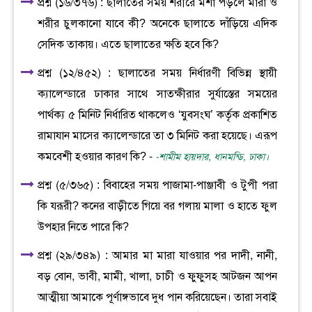
প্রশ্ন (১৬/৩৭৬) : ছালাতের সময় শরীরে মশা পড়লে মারা ও
শরীর চুলকানো যাবে কী? অনেকে ছালাতে দাঁড়িয়ে এদিক
সেদিক তাকায়। এতে ছালাতের ক্ষতি হবে কি?
প্রশ্ন (১২/৪৫২) : ছালাতের সময় নির্ধারণী বিভিন্ন স্থায়ী
ক্যালেন্ডারে ঢাকার সাথে সাতক্ষীরার সুর্যাস্তের সময়ের
পার্থক্য ৫ মিনিট নির্ধারিত থাকলেও ‘যুবসংঘ’ কর্তৃক প্রকাশিত
রামাযান মাসের ক্যালেন্ডারে তা ৩ মিনিট করা হয়েছে। এরূপ
কমবেশী হওয়ার কারণ কি? -
-শামীম হায়দার, ধানমন্ডি, ঢাকা।
প্রশ্ন (৫/৩৬৫) : বিবাহের সময় পাজামা-পাঞ্জাবী ও টুপী পরা
কি যরূরী? কনের বাড়ীতে গিয়ে বর গলায় মালা ও হাতে ফুল
উপহার নিতে পারে কি?
প্রশ্ন (২৯/৩৪৯) : আমার মা মারা যাওয়ার পর দাদী, নানী,
বড় বোন, ভাবী, মামী, খালা, চাচী ও ফুফুসহ আটজন আপন
আত্মীয়া আমাকে পূর্ণাঙ্গভাবে দুধ পান করিয়েছেন। তারা সবাই