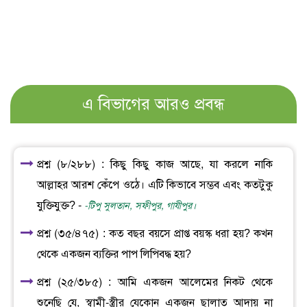
এ বিভাগের আরও প্রবন্ধ
প্রশ্ন (৮/২৮৮) : কিছু কিছু কাজ আছে, যা করলে নাকি
আল্লাহর আরশ কেঁপে ওঠে। এটি কিভাবে সম্ভব এবং কতটুকু
যুক্তিযুক্ত? -
-টিপু সুলতান, সফীপুর, গাযীপুর।
প্রশ্ন (৩৫/৪৭৫) : কত বছর বয়সে প্রাপ্ত বয়স্ক ধরা হয়? কখন
থেকে একজন ব্যক্তির পাপ লিপিবদ্ধ হয়?
প্রশ্ন (২৫/৩৮৫) : আমি একজন আলেমের নিকট থেকে
শুনেছি যে, স্বামী-স্ত্রীর যেকোন একজন ছালাত আদায় না