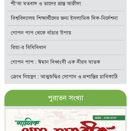
শী‘আ মতবাদ ও তাদের ভ্রান্ত আক্বীদা
বিশ্ববিদ্যালয় শিক্ষার্থীদের জন্য ইসলামিক দিক-নির্দেশনা
গোপন পাপ থেকে বাঁচার উপায়
রিয়া-র বিধিবিধান
গোপন পাপ : ঈমান বিধ্বংসী এক নীরব ঘাতক
ক্রোধ নিয়ন্ত্রণ : আত্মশুদ্ধির সোপান ও প্রশান্তির চাবিকাঠি
পুরাতন সংখ্যা