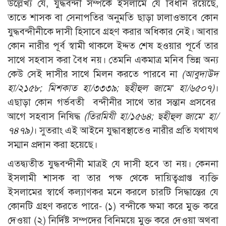
উল্লেখ্য যে, যুদ্ধবন্দী সম্পর্কে ইসলামে যে বিধান রয়েছে,
তাতে শাসক বা সেনাপতির অনুমতি ছাড়া ঢালাওভাবে কোন
যুদ্ধবন্দীনীকে দাসী হিসাবে গ্রহণ করার অধিকার নেই। আবার
কোন নারীর পূর্ব স্বামী থাকলে ইদ্দত শেষ হওয়ার পূর্বে তার
সাথে সহবাস করা বৈধ নয়। তেমনি একমাত্র মনিব ভিন্ন অন্য
কেউ সেই দাসীর সাথে মিলন করতে পারবে না
(আবুদাউদ
হা/২১৫৮; মিশকাত হা/৩৩৩৯; ছহীহুল জামে‘ হা/৬৫০৭)
।
এছাড়া কোন গর্ভবতী বন্দীনীর সাথে তার সন্তান প্রসবের
আগে সহবাস নিষিদ্ধ
(তিরমিযী হা/১৫৬৪; ছহীহুল জামে‘ হা/
৭৪৭৯)
। সুতরাং এই আইনে যুদ্ধাবস্থাতেও নারীর প্রতি যথাযথ
সম্মান প্রদান করা হয়েছে।
এতদ্ব্যতীত যুদ্ধবন্দীনী মাত্রই যে দাসী হবে তা নয়। কেননা
ইসলামী শাসক বা তার পক্ষ থেকে দায়িত্বপ্রাপ্ত ব্যক্তি
ইসলামের স্বার্থে কল্যাণকর মনে করলে চারটি সিদ্ধান্তের যে
কোনটি গ্রহণ করতে পারে- (১) বন্দীকে ক্ষমা করে মুক্ত করে
দেওয়া (২) নির্দিষ্ট সম্পদের বিনিময়ে মুক্ত করে দেওয়া অথবা