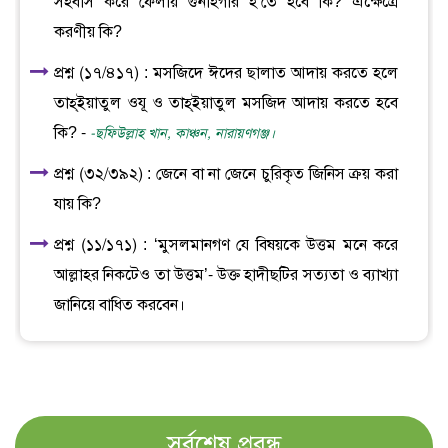
সহবাস করে ফেলায় গুনাহগার হ’তে হবে কি? এক্ষেত্রে
করণীয় কি?
প্রশ্ন (১৭/৪১৭) : মসজিদে ঈদের ছালাত আদায় করতে হলে
তাহ্ইয়াতুল ওযূ ও তাহ্ইয়াতুল মসজিদ আদায় করতে হবে
কি? -
-ছফিউল্লাহ খান, কাঞ্চন, নারায়ণগঞ্জ।
প্রশ্ন (৩২/৩৯২) : জেনে বা না জেনে চুরিকৃত জিনিস ক্রয় করা
যায় কি?
প্রশ্ন (১১/১৭১) : ‘মুসলমানগণ যে বিষয়কে উত্তম মনে করে
আল্লাহর নিকটেও তা উত্তম’- উক্ত হাদীছটির সত্যতা ও ব্যাখ্যা
জানিয়ে বাধিত করবেন।
সর্বশেষ প্রবন্ধ