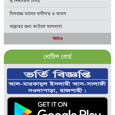
ও শিখনফল নির্ণয়
যিলহজ্জ মাসের ফযীলত ও আমল
আল্লাহর জন্য কাউকে ভালবাসা
আরও
নোটিশ বোর্ড