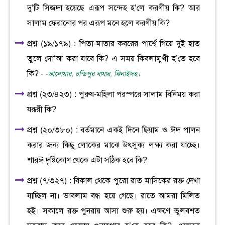
দু’টি সিজদা হয়েছে এরূপ সন্দেহ হ’লে করণীয় কি? আর
সালাম ফেরানোর পর এরূপ মনে হলে করণীয় কি?
প্রশ্ন (১৯/১৭৯) : পিতা-মাতার কবরের পার্শ্বে গিয়ে দুই হাত
তুলে দো‘আ করা যাবে কি? এ সময় কিবলামুখী হ’তে হবে
কি? -
-আনোয়ার, চন্ডিপুর বাযার, ঝিনাইদহ।
প্রশ্ন (২৩/৪২৩) : পুরুষ-মহিলা পরস্পরে সালাম বিনিময় করা
যরূরী কি?
প্রশ্ন (২০/৩৮০) : বর্তমানে একই দিনে ছিয়াম ও ঈদ পালন
করার জন্য কিছু লোকের মাঝে উৎসুক্য লক্ষ্য করা যাচ্ছে।
শারঈ দৃষ্টিকোণ থেকে এটা সঠিক হবে কি?
প্রশ্ন (৭/৩২৭) : বিকাল থেকে পুরো রাত মাসিকের রক্ত দেখা
যাচ্ছিল না। ভাবলাম বন্ধ হয়ে গেছে। রাতে আমরা মিলিত
হই। সকালে রক্ত পুনরায় আসা শুরু হয়। এক্ষণে ভুলবশত