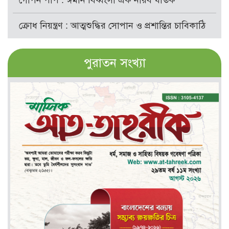
গোপন পাপ : ঈমান বিধ্বংসী এক নীরব ঘাতক
ক্রোধ নিয়ন্ত্রণ : আত্মশুদ্ধির সোপান ও প্রশান্তির চাবিকাঠি
পুরাতন সংখ্যা