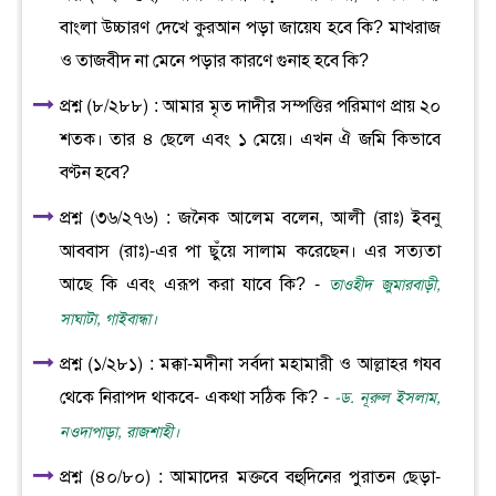
বাংলা উচ্চারণ দেখে কুরআন পড়া জায়েয হবে কি? মাখরাজ
ও তাজবীদ না মেনে পড়ার কারণে গুনাহ হবে কি?
প্রশ্ন (৮/২৮৮) : আমার মৃত দাদীর সম্পত্তির পরিমাণ প্রায় ২০
শতক। তার ৪ ছেলে এবং ১ মেয়ে। এখন ঐ জমি কিভাবে
বণ্টন হবে?
প্রশ্ন (৩৬/২৭৬) : জনৈক আলেম বলেন, আলী (রাঃ) ইবনু
আববাস (রাঃ)-এর পা ছুঁয়ে সালাম করেছেন। এর সত্যতা
আছে কি এবং এরূপ করা যাবে কি? -
তাওহীদ জুমারবাড়ী,
সাঘাটা, গাইবান্ধা।
প্রশ্ন (১/২৮১) : মক্কা-মদীনা সর্বদা মহামারী ও আল্লাহর গযব
থেকে নিরাপদ থাকবে- একথা সঠিক কি? -
-ড. নূরুল ইসলাম,
নওদাপাড়া, রাজশাহী।
প্রশ্ন (৪০/৮০) : আমাদের মক্তবে বহুদিনের পুরাতন ছেড়া-