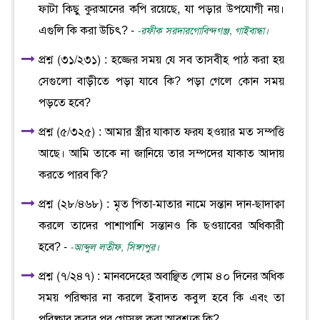
ফাটা কিছু কুরআনের কপি রয়েছে, যা পড়ার উপযোগী নয়।
এগুলি কি করা উচিৎ? -
-রফীক সরদারগোবিন্দগঞ্জ, গাইবান্ধা।
প্রশ্ন (৩১/২৩১) : হজ্জের সময় যে সব তাসবীহ পাঠ করা হয়
সেগুলো বাড়ীতে পড়া যাবে কি? পড়া গেলে কোন সময়
পড়তে হবে?
প্রশ্ন (৫/৩২৫) : আমার স্ত্রীর যাকাত ফরয হওয়ার মত সম্পত্তি
আছে। আমি তাকে না জানিয়ে তার সম্পদের যাকাত আদায়
করতে পারব কি?
প্রশ্ন (২৮/৪৬৮) : মৃত পিতা-মাতার নামে সন্তান দান-ছাদাক্বা
করলে তাদের পাশাপাশি সন্তানও কি ছওয়াবের অধিকারী
হবে? -
-আব্দুল লতীফ, সিঙ্গাপুর।
প্রশ্ন (৭/২৪৭) : মানবদেহের অবাঞ্ছিত লোম ৪০ দিনের অধিক
সময় পরিষ্কার না করলে ইবাদত কবুল হবে কি এবং তা
পরিষ্কার করার পর গোসল করা আবশ্যক কি?