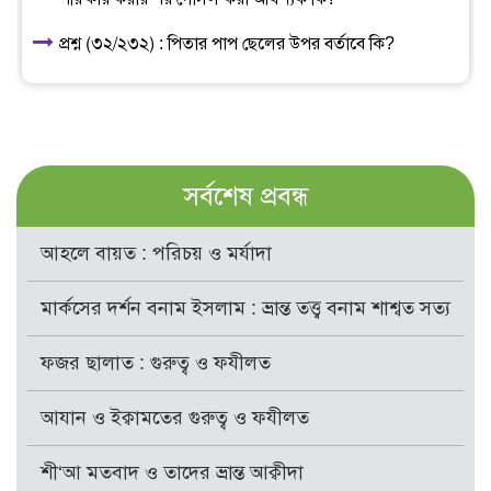
প্রশ্ন (৩২/২৩২) : পিতার পাপ ছেলের উপর বর্তাবে কি?
সর্বশেষ প্রবন্ধ
আহলে বায়ত : পরিচয় ও মর্যাদা
মার্কসের দর্শন বনাম ইসলাম : ভ্রান্ত তত্ত্ব বনাম শাশ্বত সত্য
ফজর ছালাত : গুরুত্ব ও ফযীলত
আযান ও ইক্বামতের গুরুত্ব ও ফযীলত
শী‘আ মতবাদ ও তাদের ভ্রান্ত আক্বীদা