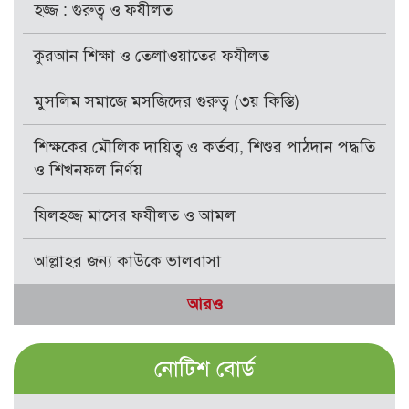
হজ্জ : গুরুত্ব ও ফযীলত
কুরআন শিক্ষা ও তেলাওয়াতের ফযীলত
মুসলিম সমাজে মসজিদের গুরুত্ব (৩য় কিস্তি)
শিক্ষকের মৌলিক দায়িত্ব ও কর্তব্য, শিশুর পাঠদান পদ্ধতি
ও শিখনফল নির্ণয়
যিলহজ্জ মাসের ফযীলত ও আমল
আল্লাহর জন্য কাউকে ভালবাসা
আরও
নোটিশ বোর্ড