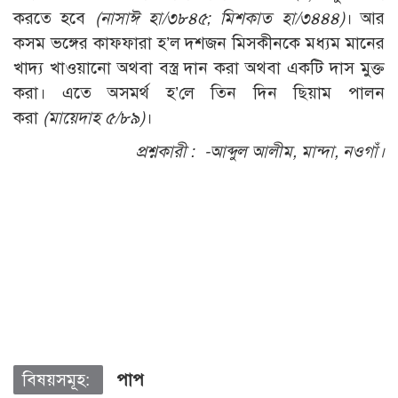
করতে হবে
(নাসাঈ হা/৩৮৪৫; মিশকাত হা/৩৪৪৪)
। আর
কসম ভঙ্গের কাফফারা হ’ল দশজন মিসকীনকে মধ্যম মানের
খাদ্য খাওয়ানো অথবা বস্ত্র দান করা অথবা একটি দাস মুক্ত
করা। এতে অসমর্থ হ’লে তিন দিন ছিয়াম পালন
করা
(মায়েদাহ ৫/৮৯)
।
প্রশ্নকারী :
-আব্দুল আলীম, মান্দা, নওগাঁ।
বিষয়সমূহ:
পাপ