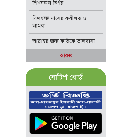
শিখনফল নির্ণয়
যিলহজ্জ মাসের ফযীলত ও
আমল
আল্লাহর জন্য কাউকে ভালবাসা
আরও
নোটিশ বোর্ড