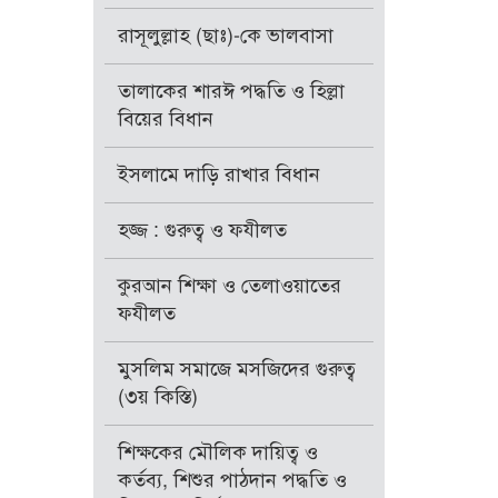
রাসূলুল্লাহ (ছাঃ)-কে ভালবাসা
তালাকের শারঈ পদ্ধতি ও হিল্লা
বিয়ের বিধান
ইসলামে দাড়ি রাখার বিধান
হজ্জ : গুরুত্ব ও ফযীলত
কুরআন শিক্ষা ও তেলাওয়াতের
ফযীলত
মুসলিম সমাজে মসজিদের গুরুত্ব
(৩য় কিস্তি)
শিক্ষকের মৌলিক দায়িত্ব ও
কর্তব্য, শিশুর পাঠদান পদ্ধতি ও