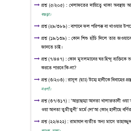
প্রশ্ন (৫/২০৫) : খেলাফতের দায়িত্বে থাকা অবস্থায় আ
বগুড়া।
প্রশ্ন (২৯/৩৮৯) : বাগানে ফল পরিপক্ক বা খাওয়ার উ
প্রশ্ন (১৯/১৩৯) : কোন শিশু হাঁচি দিলে তার জওয়
জানতে চাই।
প্রশ্ন (৭/৪৪৭) : কোন মুসলমানের ঘর হিন্দু ব্যক্তিকে 
করতে পারবে কি-না?
প্রশ্ন (৩/২০৩) : রাসূল (ছাঃ) উম্মে হানীকে বিবাহের প
নওগাঁ।
প্রশ্ন (৩৭/৩১৭) : ‘আল্লাহুম্মা আনতা খালাক্বতানী
ওয়া আনতা তুমীতুনী’ মর্মে দো‘আ কোন্ হাদীছে বর্ণি
প্রশ্ন (২২/৪২২) : রামাযান ব্যতীত অন্য মাসে তাহ
ব্যাংক, ঢাকা।