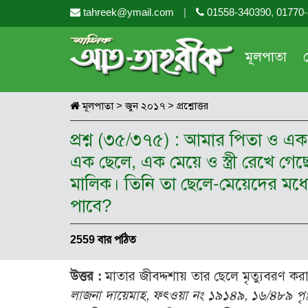
tahreek@ymail.com
|
01558-340390, 01770
মূলপাতা
মূলপাতা
>
জুন ২০১৭
>
প্রশ্নোত্তর
প্রশ্ন (৩৫/৩৭৫) : আমার পিতা ও এ
এক ছেলে, এক মেয়ে ও স্ত্রী রেখে গেছ
মালিক। তিনি তা ছেলে-মেয়েদের মধ্
পাবে?
2559 বার পঠিত
উত্তর :
মাতার জীবদ্দশায় তার ছেলে মৃত্যুবরণ কর
লাজনা দায়েমাহ, ফৎওয়া নং ১৯১৪৯, ১৬/৪৮৯ পৃঃ