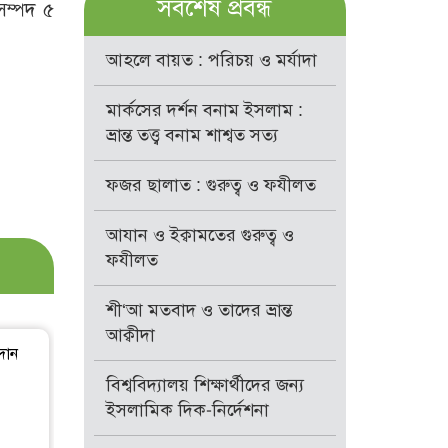
সর্বশেষ প্রবন্ধ
ম্পদ ৫
আহলে বায়ত : পরিচয় ও মর্যাদা
মার্কসের দর্শন বনাম ইসলাম :
ভ্রান্ত তত্ত্ব বনাম শাশ্বত সত্য
ফজর ছালাত : গুরুত্ব ও ফযীলত
আযান ও ইক্বামতের গুরুত্ব ও
ফযীলত
শী‘আ মতবাদ ও তাদের ভ্রান্ত
আক্বীদা
দান
বিশ্ববিদ্যালয় শিক্ষার্থীদের জন্য
ইসলামিক দিক-নির্দেশনা