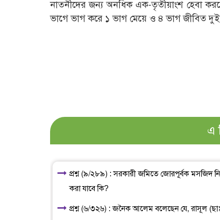
নাতনীদের জন্য অনধিক এক-তৃতীয়াংশ হেবা ক
ভাগে ভাগ করে ১ ভাগ মেয়ে ও ৪ ভাগ জীবিত দুই
এ 
প্রশ্ন (৯/২৮৯) : সরকারী জমিতে জোরপূর্বক মসজিদ 
করা যাবে কি?
প্রশ্ন (৬/৩২৬) : জনৈক আলেম বলেছেন যে, রাসূল (ছাঃ)-এর