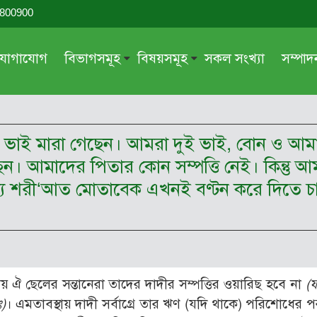
-800900
যোগাযোগ
বিভাগসমূহ
বিষয়সমূহ
সকল সংখ্যা
সম্পা
সম্পাদকীয়
জায়েয-নাজায়েয
গ্রন্থ পর্যালোচনা
আক্বীদা বা বিশ্বাস
ক ভাই মারা গেছেন। আমরা দুই ভাই, বোন ও আম
দরসে কুরআন
শিক্ষা ও সংস্কৃতি
েন। আমাদের পিতার কোন সম্পত্তি নেই। কিন্তু আম
দরসে হাদীছ
নারী সমাজ
যে শরী‘আত মোতাবেক এখনই বণ্টন করে দিতে চা
প্রবন্ধ সমুহ
আত্মশুদ্ধি
সাময়িক প্রসঙ্গ
পরকাল
সময়ের ভাবনা
নীতি-নৈতিকতা
মহিলা অঙ্গন
তারবিয়াত
ায় ঐ ছেলের সন্তানেরা তাদের দাদীর সম্পত্তির ওয়ারিছ হবে না
(
)
। এমতাবস্থায় দাদী সর্বাগ্রে তার ঋণ (যদি থাকে) পরিশোধের প
আরও
আরও