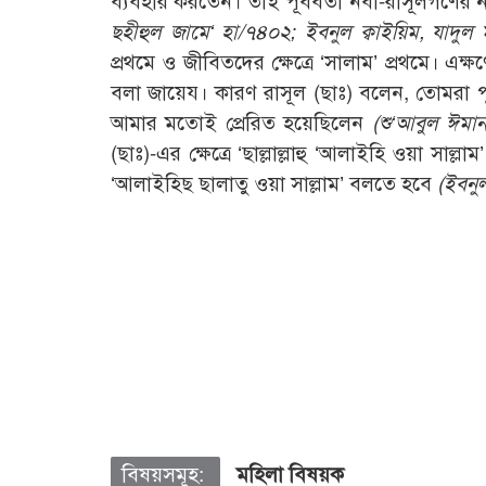
ব্যবহার করতেন। তাই পূর্ববর্তী নবী-রাসূলগণে
ছহীহুল জামে‘ হা/৭৪০২; ইবনুল ক্বাইয়িম, যাদ
প্রথমে ও জীবিতদের ক্ষেত্রে ‘সালাম’ প্রথমে। এক্
বলা জায়েয। কারণ রাসূল (ছাঃ) বলেন, তোমরা পূ
আমার মতোই প্রেরিত হয়েছিলেন
(শু‘আবুল ঈমা
(ছাঃ)-এর ক্ষেত্রে ‘ছাল্লাল্লাহু ‘আলাইহি ওয়া সাল
‘আলাইহিছ ছালাতু ওয়া সাল্লাম’ বলতে হবে
(ইবনু
বিষয়সমূহ:
মহিলা বিষয়ক