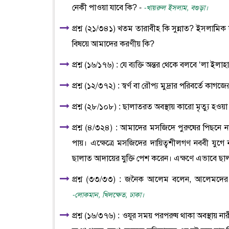
নেকী পাওয়া যাবে কি? -
-খায়রুল ইসলাম, বগুড়া।
প্রশ্ন (২১/৩৪১) খতম তারাবীহ কি সুন্নাত? ইসলামিক
বিষয়ে আমাদের করণীয় কি?
প্রশ্ন (১৬/১৭৬) : যে ব্যক্তি অন্তর থেকে বলবে ‘লা ইলাহা
প্রশ্ন (১২/৩৭২) : স্বর্ণ বা রৌপ্য মুদ্রার পরিবর্তে ক
প্রশ্ন (২৮/১০৮) : ছালাতরত অবস্থায় কারো মৃত্যু হওয়
প্রশ্ন (৪/৩২৪) : আমাদের মসজিদে পুরুষের পিছনে
পায়। এক্ষেত্রে মসজিদের দায়িত্বশীলগণ নববী যুগে
ছালাত আদায়ের যুক্তি পেশ করেন। এক্ষণে এভাবে ছ
প্রশ্ন (৩৩/৩৩) : জনৈক আলেম বলেন, আলেমদের স
-লোকমান, খিলক্ষেত, ঢাকা।
প্রশ্ন (১৬/৩৭৬) : ওযূর সময় পরপরুষ থাকা অবস্থায়