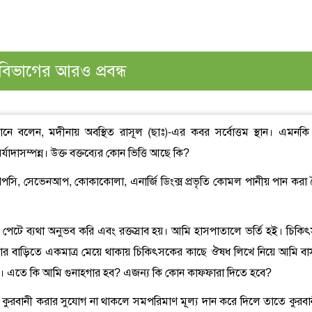
বিভাগের আরও প্রবন্ধ
ানে বলেন, মদীনায় অবস্থিত রাসূল (ছাঃ)-এর কবর সর্বোত্তম স্থান। এমনকি
দাসম্পন্ন। উক্ত বক্তব্যের কোন ভিত্তি আছে কি?
 পেপসি, সেভেনআপ, কোকাকোলা, এনার্জি ডিংক্স প্রভৃতি কোমল পানীয় পান করা 
 পেটে ব্যথা অনুভব করি এবং রক্তস্রাব হয়। আমি হাসপাতালে ভর্তি হই। চিকি
ার বাড়িতে একমাত্র মেয়ে থাকায় চিকিৎসকের কাছে ঔষধ লিখে নিয়ে আমি বা
ায়। এতে কি আমি গুনাহগার হব? এজন্য কি কোন কাফফারা দিতে হবে?
ারণে কুরবানী করার সুযোগ না থাকলে সমপরিমাণ মূল্য দান করে দিলে তাতে কুরবা