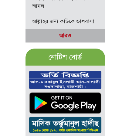
আমল
আল্লাহর জন্য কাউকে ভালবাসা
আরও
নোটিশ বোর্ড