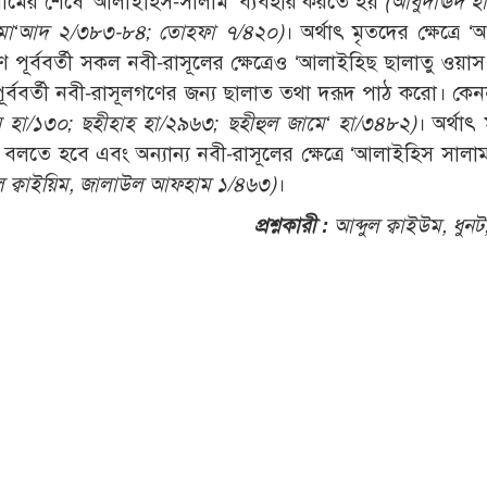
র নামের শেষে ‘আলাইহিস-সালাম’ ব্যবহার করতে হয়
(আবুদাঊদ হ
ুল মা‘আদ ২/৩৮৩-৮৪; তোহফা ৭/৪২০)
। অর্থাৎ মৃতদের ক্ষেত্রে 
ষণে পূর্ববর্তী সকল নবী-রাসূলের ক্ষেত্রেও ‘আলাইহিছ ছালাতু ওয়া
র্ববর্তী নবী-রাসূলগণের জন্য ছালাত তথা দরূদ পাঠ করো। কেন
ন হা/১৩০; ছহীহাহ হা/২৯৬৩; ছহীহুল জামে‘ হা/৩৪৮২)
। অর্থাৎ 
্লাম’ বলতে হবে এবং অন্যান্য নবী-রাসূলের ক্ষেত্রে ‘আলাইহিস সালা
ল ক্বাইয়িম, জালাউল আফহাম ১/৪৬৩)
।
প্রশ্নকারী :
আব্দুল ক্বাইউম, ধুনট