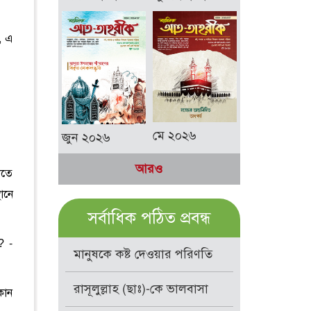
, এ
মে ২০২৬
জুন ২০২৬
আরও
খতে
ানে
সর্বাধিক পঠিত প্রবন্ধ
? -
মানুষকে কষ্ট দেওয়ার পরিণতি
রাসূলুল্লাহ (ছাঃ)-কে ভালবাসা
কোন