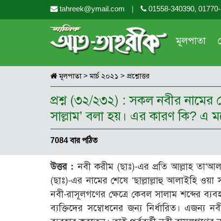
tahreek@ymail.com
|
01558-340390, 01770
মূলপাতা
মূলপাতা
>
মার্চ ২০২১
>
প্রশ্নোত্তর
প্রশ্ন (৩২/২৩২) : সকল নবীর নামের 
সাল্লাম’ বলা হয়। এর কারণ কি? এ 
7084 বার পঠিত
উত্তর :
নবী করীম (ছাঃ)-এর প্রতি আল্লাহ তা‘আ
(ছাঃ)-এর নামের শেষে ‘ছাল্লাল্লাহু আলাইহি ওয়া
নবী-রাসূলগণের ক্ষেত্রে কেবল সালাম শব্দের ব্
ব্যক্তিদের সম্বোধনের জন্য নির্ধারিত। এজন্য ন