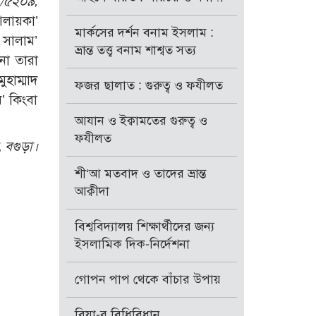
া/৫২০৯;
‘আলায়কা’
মার্কসের দর্শন বনাম ইসলাম :
স সালাম’
ভ্রান্ত তত্ত্ব বনাম শাশ্বত সত্য
না তারা
মুহাম্মাদ
ফজর ছালাত : গুরুত্ব ও ফযীলত
ম’ কিংবা
আযান ও ইক্বামতের গুরুত্ব ও
ফযীলত
, বগুড়া।
শী‘আ মতবাদ ও তাদের ভ্রান্ত
আক্বীদা
বিশ্ববিদ্যালয় শিক্ষার্থীদের জন্য
ইসলামিক দিক-নির্দেশনা
গোপন পাপ থেকে বাঁচার উপায়
রিয়া-র বিধিবিধান