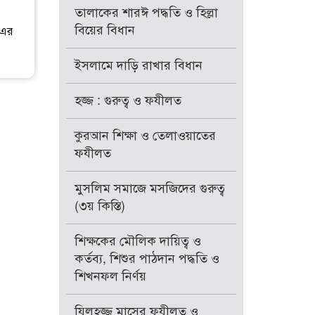
তালাকের শারঈ পদ্ধতি ও হিল্লা
বিয়ের বিধান
 এর
ইসলামে দাড়ি রাখার বিধান
হজ্জ : গুরুত্ব ও ফযীলত
কুরআন শিক্ষা ও তেলাওয়াতের
ফযীলত
মুসলিম সমাজে মসজিদের গুরুত্ব
(৩য় কিস্তি)
শিক্ষকের মৌলিক দায়িত্ব ও
কর্তব্য, শিশুর পাঠদান পদ্ধতি ও
শিখনফল নির্ণয়
যিলহজ্জ মাসের ফযীলত ও