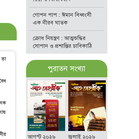
গোপন পাপ : ঈমান বিধ্বংসী
এক নীরব ঘাতক
ক্রোধ নিয়ন্ত্রণ : আত্মশুদ্ধির
সোপান ও প্রশান্তির চাবিকাঠি
 তা
পুরাতন সংখ্যা
বৈধ
ৎসক
সায়
নীর
আগস্ট ২০২৬
জুলাই ২০২৬