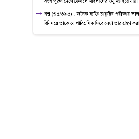
অংশ পুরুষ দেখে ফেললে মহিলাদের ওযূ নষ্ট হয়ে যায় 
প্রশ্ন (৩৫/৩৯৫) : জনৈক ব্যক্তি চাকুরির পরীক্ষায় 
বিনিময়ে তাকে যে পারিশ্রমিক দিবে সেটা তার গ্রহণ ক