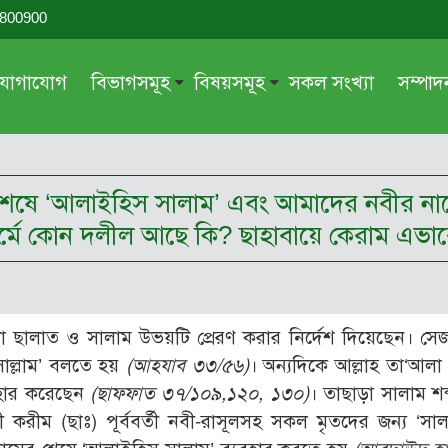
-800900
যোগাযোগ
বিভাগসমূহ
বিষয়সমূহ
সকল সংখ্যা
সম্পা
সম্পাদকীয়
জায়েয-নাজায়েয
গ্রন্থ পর্যালোচনা
আক্বীদা বা বিশ্বাস
শেষে ‘আলাইহিস সালাম’ এবং আমাদের নবীর নামের
দরসে কুরআন
শিক্ষা ও সংস্কৃতি
মর্মে কোন দলীল আছে কি? ছাহাবায়ে কেরাম এভা
দরসে হাদীছ
নারী সমাজ
প্রবন্ধ সমুহ
আত্মশুদ্ধি
সাময়িক প্রসঙ্গ
পরকাল
লা ছালাত ও সালাম উভয়টি প্রেরণ করার নির্দেশ দিয়েছেন। সেজ
সময়ের ভাবনা
নীতি-নৈতিকতা
 সাল্লাম’ বলতে হয়
(আহযাব ৩৩/৫৬)
। অন্যদিকে আল্লাহ তা‘আলা পূ
মহিলা অঙ্গন
তারবিয়াত
যবহার করেছেন
(ছাফফাত ৩৭/১০৯,১২০, ১৩০)
। তাছাড়া সালাম শব্
বী করীম (ছাঃ) পূর্ববর্তী নবী-রাসূলসহ সকল মৃতদের জন্য ‘সালা
আরও
আরও