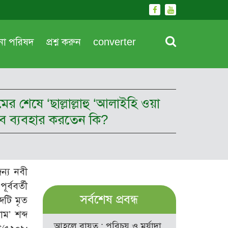
দনা পরিষদ
প্রশ্ন করুন
converter
 শেষে ‘ছাল্লাল্লাহু ‘আলাইহি ওয়া
বে ব্যবহার করতেন কি?
ন্য নবী
র্ববর্তী
সর্বশেষ প্রবন্ধ
দটি মৃত
ম’ শব্দ
আহলে বায়ত : পরিচয় ও মর্যাদা