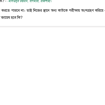
কি? -
-মাসঊদুর রহমান, বাগমারা, রাজশাহী।
ভাল করতে পারবে না। তাই নিজের স্থানে অন্য কাউকে পরীক্ষায় অংশগ্রহণ করিয়ে
রা জায়েয হবে কি?