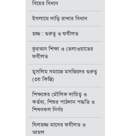
বিয়ের বিধান
ইসলামে দাড়ি রাখার বিধান
হজ্জ : গুরুত্ব ও ফযীলত
কুরআন শিক্ষা ও তেলাওয়াতের
ফযীলত
মুসলিম সমাজে মসজিদের গুরুত্ব
(৩য় কিস্তি)
শিক্ষকের মৌলিক দায়িত্ব ও
কর্তব্য, শিশুর পাঠদান পদ্ধতি ও
শিখনফল নির্ণয়
যিলহজ্জ মাসের ফযীলত ও
আমল