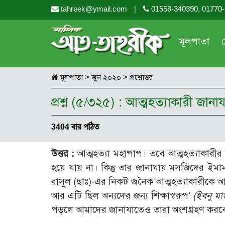
tahreek@ymail.com
|
01558-340390, 01770
মূলপাতা
মূলপাতা
>
জুন ২০২০
>
প্রশ্নোত্তর
প্রশ্ন (৫/৩২৫) : আত্মহত্যাকারী জানা
3404 বার পঠিত
উত্তর :
আত্মহত্যা মহাপাপ। তবে আত্মহত্যাকারী
হয়ে যায় না। কিন্তু তার জানাযায় মসজিদের ইমা
রাসূল (ছাঃ)-এর নিকট জনৈক আত্মহত্যাকারীকে 
আর এটি ছিল অন্যদের জন্য শিক্ষাস্বরূপ’
(ইবনু মা
পড়লে আমাদের জানাযাতেও তারা অংশগ্রহণ করব