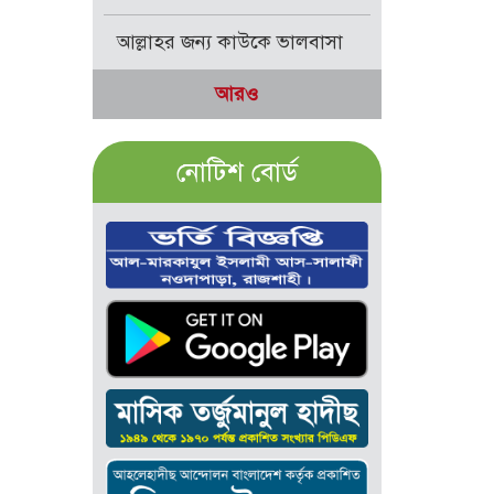
আল্লাহর জন্য কাউকে ভালবাসা
আরও
নোটিশ বোর্ড