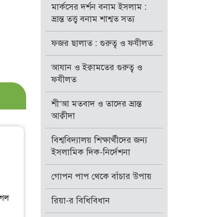
মার্কসের দর্শন বনাম ইসলাম :
ভ্রান্ত তত্ত্ব বনাম শাশ্বত সত্য
ফজর ছালাত : গুরুত্ব ও ফযীলত
আযান ও ইক্বামতের গুরুত্ব ও
ফযীলত
শী‘আ মতবাদ ও তাদের ভ্রান্ত
আক্বীদা
বিশ্ববিদ্যালয় শিক্ষার্থীদের জন্য
ইসলামিক দিক-নির্দেশনা
গোপন পাপ থেকে বাঁচার উপায়
াগল
রিয়া-র বিধিবিধান