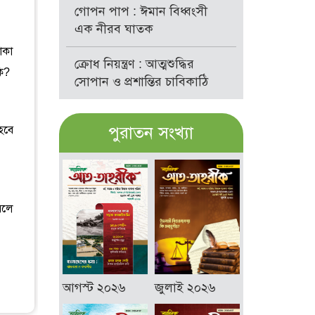
গোপন পাপ : ঈমান বিধ্বংসী
এক নীরব ঘাতক
াকা
ক্রোধ নিয়ন্ত্রণ : আত্মশুদ্ধির
কি?
সোপান ও প্রশান্তির চাবিকাঠি
পুরাতন সংখ্যা
হবে
বলে
আগস্ট ২০২৬
জুলাই ২০২৬