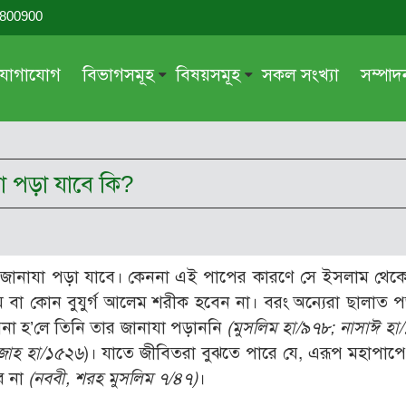
-800900
যোগাযোগ
বিভাগসমূহ
বিষয়সমূহ
সকল সংখ্যা
সম্পা
সম্পাদকীয়
জায়েয-নাজায়েয
গ্রন্থ পর্যালোচনা
আক্বীদা বা বিশ্বাস
যা পড়া যাবে কি?
দরসে কুরআন
শিক্ষা ও সংস্কৃতি
দরসে হাদীছ
নারী সমাজ
প্রবন্ধ সমুহ
আত্মশুদ্ধি
র জানাযা পড়া যাবে। কেননা এই পাপের কারণে সে ইসলাম থেক
সাময়িক প্রসঙ্গ
পরকাল
ম বা কোন বুযুর্গ আলেম শরীক হবেন না। বরং অন্যেরা ছালাত 
সময়ের ভাবনা
নীতি-নৈতিকতা
আনা হ’লে তিনি তার জানাযা পড়াননি
(মুসলিম হা/৯৭৮; নাসাঈ হা
জাহ হা/১৫২৬
)। যাতে জীবিতরা বুঝতে পারে যে, এরূপ মহাপাপ
মহিলা অঙ্গন
তারবিয়াত
ে না
(নববী, শরহ মুসলিম ৭/৪৭)
।
আরও
আরও