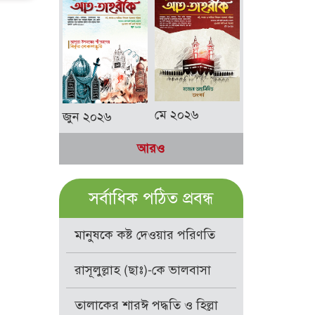
মে ২০২৬
জুন ২০২৬
আরও
সর্বাধিক পঠিত প্রবন্ধ
মানুষকে কষ্ট দেওয়ার পরিণতি
রাসূলুল্লাহ (ছাঃ)-কে ভালবাসা
তালাকের শারঈ পদ্ধতি ও হিল্লা