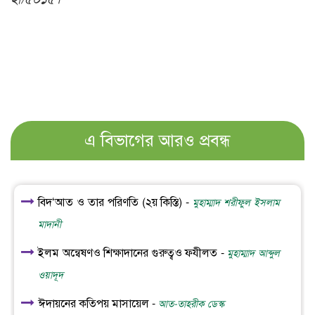
এ বিভাগের আরও প্রবন্ধ
বিদ‘আত ও তার পরিণতি (২য় কিস্তি) -
মুহাম্মাদ শরীফুল ইসলাম
মাদানী
ইলম অন্বেষণও শিক্ষাদানের গুরুত্বও ফযীলত -
মুহাম্মাদ আব্দুল
ওয়াদূদ
ঈদায়নের কতিপয় মাসায়েল -
আত-তাহরীক ডেস্ক