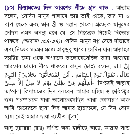
(১০)
ক্বিয়ামতের দিন আরশের নীচে স্থান লাভ :
আল্লাহ
বলেন, ‘সেদিন মানুষ পালাবে তার ভাই থেকে, তার মা ও
বাপ থেকে এবং তার স্ত্রী ও সন্তান থেকে। প্রত্যেক মানুষের
সেদিন এমন অবস্থা হবে যে, সে নিজেকে নিয়েই বিভোর
থাকবে’
(আবাসা /৩৪-৩৭)
। যেদিন মানুষ নগ্ন দেহে দাঁড়াবে
এবং নিজের ঘামের মধ্যে হাবুডুবু খাবে। সেদিন যারা আল্লাহর
সন্তুষ্টির জন্য একে অপরকে ভালোবেসেছিল তারা আল্লাহর
আরশের ছায়ার নীচে থাকবে। রাসুল (ছাঃ) বলেন, إنَّ الله
تَعَالَى يَقُوْلُ يَوْمَ القِيَامَةِ : أيْنَ المُتَحَابُّوْنَ بِجَلاَلِيْ؟ اليَوْمَ
أُظِلُّهُمْ فِيْ ظِلِّيْ يَوْمَ لاَ ظِلَّ إلاَّ ظِلِّيْ- ‘নিশ্চয়ই আল্লাহ
তা‘আলা ক্বিয়ামতের দিন বলবেন, আমার মহিমা ও শ্রেষ্ঠত্বের
জন্য পরস্পরকে যারা ভালোবেসেছিল তারা কোথায়? আজ
আমি তাদেরকে ছায়া দিব আমার ছায়াতলে, যে দিন কোন
ছায়া নেই আমার ছায়া ব্যতীত’।[21]
আবু হুরায়রা (রাঃ) বর্ণিত অন্য হাদীছে আছে, আল্লাহ সাত