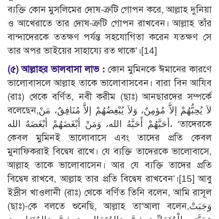
ব্যক্তি কোন মুসলিমের দোষ-ত্রুটি গোপন করে, আল্লাহ দুনিয়া
ও আখেরাতে তার দোষ-ত্রুটি গোপন রাখবেন। আল্লাহ তাঁর
বান্দাদেরকে ততক্ষণ পর্যন্ত সহযোগিতা করেন যতক্ষণ সে
তার অপর ভাইয়ের সাহায্যে রত থাকে’।[14]
(৫)
আল্লাহর ভালবাসা লাভ :
কোন মুমিনকে ঈমানের কারণে
ভালোবাসলে আল্লাহ তাকে ভালোবাসবেন। বারা বিন আযিব
(রাঃ) থেকে বর্ণিত, নবী করীম (ছাঃ) আনছারদের সম্পর্কে
বলেছেন,لاَ يُحِبُّهُمْ إلاَّ مُؤمِنٌ، وَلاَ يُبْغِضُهُمْ إلاَّ مُنَافِقٌ، مَنْ
أحَبَّهُمْ أَحَبَّهُ الله، وَمَنْ أبْغَضَهُمْ أبْغَضَهُ الله، ‘তাদেরকে
কেবল মুমিনই ভালোবাসে এবং তাদের প্রতি কেবল
মুনাফিকরাই বিদ্বেষ রাখে। যে ব্যক্তি তাদেরকে ভালোবাসে,
আল্লাহ তাকে ভালোবাসেন। আর যে ব্যক্তি তাদের প্রতি
বিদ্বেষ রাখবে, আল্লাহ তার প্রতি বিদ্বেষ রাখবেন’।[15] আবু
ইদ্রীস খাওলানী (রাঃ) থেকে বর্ণিত তিনি বলেন, আমি রাসূল
(ছাঃ)-কে বলতে শুনেছি, আল্লাহ তা‘আলা বলেন,وَجَبَتْ