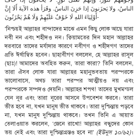
الناسُ، ولا يَحزَنونَ إذا حَزِنَ الناسُ. وقَرَأ هذه الآيةَ أَلَا إِنَّ
أَوْلِيَاءَ اللهِ لَا خَوْفٌ عَلَيْهِمْ وَلَا هُمْ يَحْزَنُونَ-
‘নিশ্চয়ই আল্লাহর বান্দাদের মাঝে এমন কিছু লোক আছে যারা
নবী নন এবং শহীদও নন। ক্বিয়ামতের দিন মহান আল্লাহর
দরবারে তাদের মর্যাদার কারণে নবীগণ ও শহীদগণ তাদের
প্রতি ঈর্ষান্বিত হবেন। ছাহাবীগণ বললেন, হে আল্লাহর রাসূল
(ছাঃ)! আমাদের অবহিত করুন, তারা কারা? তিনি বললেন,
তারা ঐসব লোক যারা আল্লাহর মহানুভবতায় পরস্পরকে
ভালোবাসে, অথচ তারা পরস্পর আত্মীয়ও নয় এবং
পরস্পরকে সম্পদও দেয়নি। আল্লাহর শপথ! তাদের মুখমন্ডল
যেন নূর এবং তারা নূরের আসনে উপবেশন করবে। তারা
ভীত হবে না, যখন মানুষ ভীত থাকবে। তারা দুশ্চিন্তায় পড়বে
না, যখন মানুষ দুশ্চিন্তায় থাকবে। তখন তিনি এ আয়াত
তেলাওয়াত করলেন, ‘জেনে রাখো! আল্লাহর বন্ধুদের কোন
ভয় নেই এবং তারা দুশ্চিন্তাগ্রস্তও হবে না’
(ইউনুস ১০/৬২)
।