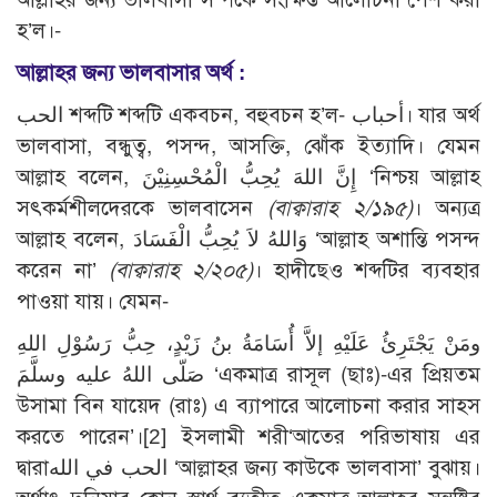
হ’ল।-
আল্লাহর জন্য ভালবাসার অর্থ :
الحب শব্দটি শব্দটি একবচন, বহুবচন হ’ল- أحباب। যার অর্থ
ভালবাসা, বন্ধুত্ব, পসন্দ, আসক্তি, ঝোঁক ইত্যাদি। যেমন
আল্লাহ বলেন, إِنَّ اللهَ يُحِبُّ الْمُحْسِنِيْنَ ‘নিশ্চয় আল্লাহ
সৎকর্মশীলদেরকে ভালবাসেন
(বাক্বারাহ ২/১৯৫)
। অন্যত্র
আল্লাহ বলেন, وَاللهُ لاَ يُحِبُّ الْفَسَادَ ‘আল্লাহ অশান্তি পসন্দ
করেন না’
(বাক্বারাহ ২/২০৫)
। হাদীছেও শব্দটির ব্যবহার
পাওয়া যায়। যেমন-
ومَنْ يَجْتَرِئُ عَلَيْهِ إلاَّ أُسَامَةُ بنُ زَيْدٍ، حِبُّ رَسُوْلِ اللهِ
صَلّى اللهُ عليه وسلَّمَ ‘একমাত্র রাসূল (ছাঃ)-এর প্রিয়তম
উসামা বিন যায়েদ (রাঃ) এ ব্যাপারে আলোচনা করার সাহস
করতে পারেন’।[2] ইসলামী শরী‘আতের পরিভাষায় এর
দ্বারাالحب في الله ‘আল্লাহর জন্য কাউকে ভালবাসা’ বুঝায়।