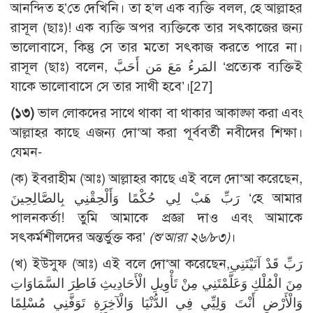
আনন্দিত হ’তে দেখিনি। তা হ’ল এক ব্যক্তি বলল, হে আল্লাহর
রাসূল (ছাঃ)! এক ব্যক্তি অপর ব্যক্তিকে তার সৎকাজের জন্য
ভালোবাসে, কিন্তু সে তার মতো সৎকাজ করতে পারে না।
রাসূল (ছাঃ) বলেন, المَرءُ مَعَ مَن أَحَبَّ ‘প্রত্যেক ব্যক্তিই
যাকে ভালোবাসে সে তার সাথী হবে’।[27]
(১৩)
ভাল লোকদের সাথে থাকা বা থাকার আকাঙ্ক্ষা করা এবং
আল্লাহর কাছে এজন্য দো‘আ করা পূর্ববর্তী নবীদের শিক্ষা।
যেমন-
(ক) ইবরাহীম (আঃ) আল্লাহর কাছে এই বলে দো‘আ করেছেন,
رَبِّ هَبْ لِي حُكْمًا وَأَلْحِقْنِي بِالصَّالِحِينَ ‘হে আমার
পালনকর্তা! তুমি আমাকে প্রজ্ঞা দাও এবং আমাকে
সৎকর্মশীলদের অন্তর্ভুক্ত কর’
(শু‘আরা ২৬/৮৩)
।
(খ) ইউসুফ (আঃ) এই বলে দো‘আ করেছেন,رَبِّ قَدْ آتَيْتَنِي
مِنَ الْمُلْكِ وَعَلَّمْتَنِي مِنْ تَأْوِيلِ الْأَحَادِيثِ فَاطِرَ السَّمَاوَاتِ
وَالْأَرْضِ أَنْتَ وَلِيِّي فِي الدُّنْيَا وَالْآخِرَةِ تَوَفَّنِي مُسْلِمًا