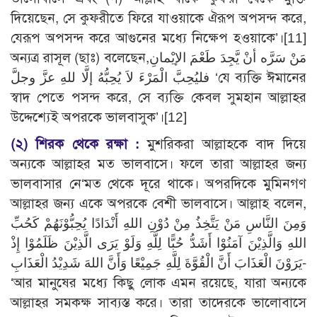
দিয়েছেন, সে কুফরীতে ফিরে যাওয়াকে ঐরূপ অপসন্দ করে,
যেরূপ অপসন্দ করে আগুনের মধ্যে নিক্ষেপ হওয়াকে’।[11]
অন্যত্র রাসূল (ছাঃ) বলেছেন,مَنْ سَرَّه أنْ يَّجِدَ طَعْمَ الإيْمانِ
فليُحِبَّ الْمَرْءَ لاَ يُحِبُّهُ إلَّا للهِ عزَّ وجلَّ ‘যে ব্যক্তি ঈমানের
স্বাদ পেতে পসন্দ করে, সে ব্যক্তি কেবল সুমহান আল্লাহর
উদ্দেশ্যেই অপরকে ভালবাসুক’।[12]
(২)
শিরক থেকে রক্ষা :
মুশরিকরা আল্লাহকে বাদ দিয়ে
অন্যকে আল্লাহর মত ভালবাসে। ফলে তারা আল্লাহর জন্য
ভালবাসার নে‘মত থেকে দূরে থাকে। অপরদিকে মুমিনগণ
আল্লাহর জন্য একে অপরকে বেশী ভালবাসে। আল্লাহ বলেন,
وَمِنَ النَّاسِ مَنْ يَتَّخِذُ مِنْ دُوْنِ اللهِ أَنْدَادًا يُحِبُّوْنَهُمْ كَحُبِّ
اللهِ وَالَّذِيْنَ آمَنُوْا أَشَدُّ حُبًّا لِلَّهِ وَلَوْ يَرَى الَّذِيْنَ ظَلَمُوْا إِذْ
يَرَوْنَ الْعَذَابَ أَنَّ الْقُوَّةَ لِلَّهِ جَمِيْعًا وَأَنَّ اللهَ شَدِيْدُ الْعَذَابِ-
‘আর মানুষের মধ্যে কিছু লোক এমন রয়েছে, যারা অন্যকে
আল্লাহর সমকক্ষ সাব্যস্ত করে। তারা তাদেরকে ভালোবাসে