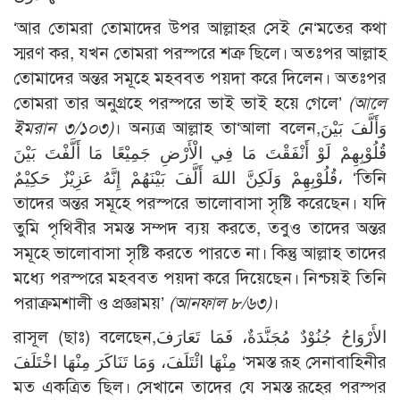
‘আর তোমরা তোমাদের উপর আল্লাহর সেই নে‘মতের কথা
স্মরণ কর, যখন তোমরা পরস্পরে শত্রু ছিলে। অতঃপর আল্লাহ
তোমাদের অন্তর সমূহে মহববত পয়দা করে দিলেন। অতঃপর
তোমরা তার অনুগ্রহে পরস্পরে ভাই ভাই হয়ে গেলে’
(আলে
ইমরান ৩/১০৩)
। অন্যত্র আল্লাহ তা‘আলা বলেন,وَأَلَّفَ بَيْنَ
قُلُوْبِهِمْ لَوْ أَنْفَقْتَ مَا فِي الْأَرْضِ جَمِيْعًا مَا أَلَّفْتَ بَيْنَ
قُلُوْبِهِمْ وَلَكِنَّ اللهَ أَلَّفَ بَيْنَهُمْ إِنَّهُ عَزِيْزٌ حَكِيْمٌ، ‘তিনি
তাদের অন্তর সমূহে পরস্পরে ভালোবাসা সৃষ্টি করেছেন। যদি
তুমি পৃথিবীর সমস্ত সম্পদ ব্যয় করতে, তবুও তাদের অন্তর
সমূহে ভালোবাসা সৃষ্টি করতে পারতে না। কিন্তু আল্লাহ তাদের
মধ্যে পরস্পরে মহববত পয়দা করে দিয়েছেন। নিশ্চয়ই তিনি
পরাক্রমশালী ও প্রজ্ঞাময়’
(আনফাল ৮/৬৩)
।
রাসূল (ছাঃ) বলেছেন,الأَرْوَاحُ جُنُوْدٌ مُجَنَّدَةٌ، فَمَا تَعَارَفَ
مِنْهَا ائْتَلَفَ، وَمَا تَنَاكَرَ مِنْهَا اخْتَلَفَ ‘সমস্ত রূহ সেনাবাহিনীর
মত একত্রিত ছিল। সেখানে তাদের যে সমস্ত রূহের পরস্পর