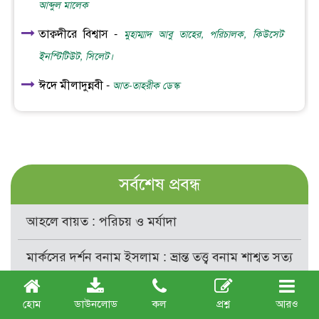
আব্দুল মালেক
তাক্বদীরে বিশ্বাস -
মুহাম্মাদ আবু তাহের, পরিচালক, কিউসেট
ইনস্টিটিউট, সিলেট।
ঈদে মীলাদুন্নবী -
আত-তাহরীক ডেস্ক
সর্বশেষ প্রবন্ধ
আহলে বায়ত : পরিচয় ও মর্যাদা
মার্কসের দর্শন বনাম ইসলাম : ভ্রান্ত তত্ত্ব বনাম শাশ্বত সত্য
ফজর ছালাত : গুরুত্ব ও ফযীলত
হোম
ডাউনলোড
কল
প্রশ্ন
আরও