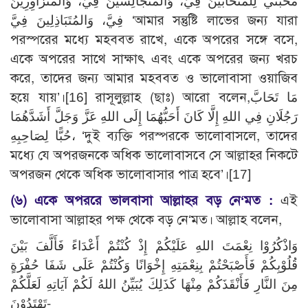
مَحَبَّتي لِلْمُتَحَابِّينَ فِيَّ، وَالمُتَجَالِسينَ فِيَّ، وَالمُتَزَاوِرِينَ
فِيَّ، وَالمُتَبَاذِلِينَ فِيَّ ‘আমার সন্তুষ্টি লাভের জন্য যারা
পরস্পরের মধ্যে মহববত রাখে, একে অপরের সঙ্গে বসে,
একে অপরের সাথে সাক্ষাৎ এবং একে অপরের জন্য খরচ
করে, তাদের জন্য আমার মহববত ও ভালোবাসা ওয়াজিব
হয়ে যায়’।[16] রাসূলুল্লাহ (ছাঃ) আরো বলেন,مَا تَحَابَّ
رَجُلَانِ فِي اللهِ إِلَّا كَانَ أَحَبُّهُمَا إِلَى اللهِ عَزَّ وَجَلَّ أَشَدَّهُمَا
حُبًّا لِصَاحِبِهِ، ‘দুই ব্যক্তি পরস্পরকে ভালোবাসলে, তাদের
মধ্যে যে অপরজনকে অধিক ভালোবাসবে সে আল্লাহর নিকটে
অপরজন থেকে অধিক ভালোবাসার পাত্র হবে’।[17]
(৬) একে অপররে ভালবাসা আল্লাহর বড় নে‘মত :
এই
ভালোবাসা আল্লাহর পক্ষ থেকে বড় নে‘মত। আল্লাহ বলেন,
وَاذْكُرُوْا نِعْمَتَ اللهِ عَلَيْكُمْ إِذْ كُنْتُمْ أَعْدَاءً فَأَلَّفَ بَيْنَ
قُلُوْبِكُمْ فَأَصْبَحْتُمْ بِنِعْمَتِهِ إِخْوَانًا وَكُنْتُمْ عَلَى شَفَا حُفْرَةٍ
مِنَ النَّارِ فَأَنْقَذَكُمْ مِنْهَا كَذَلِكَ يُبَيِّنُ اللهُ لَكُمْ آيَاتِهِ لَعَلَّكُمْ
تَهْتَدُوْنَ-