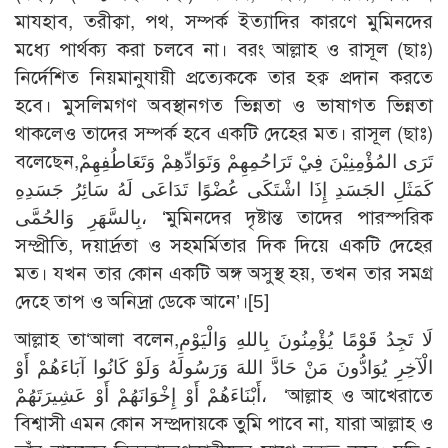
মাযহাব, তরীক্বা, পথ, সম্পর্ক ইত্যাদির কারণে মুমিনদের
মধ্যে পার্থক্য করা চলবে না। বরং আল্লাহ ও রাসূল (ছাঃ)
নির্দেশিত নিয়মানুযায়ী প্রত্যেককে তার হক্ব প্রদান করতে
হবে। মুসলিমগণ অবস্থানগত ভিন্নতা ও ভাষাগত ভিন্নতা
থাকলেও তাদের সম্পর্ক হবে একটি দেহের মত। রাসূল (ছাঃ)
বলেছেন,تَرَى المُؤْمِنِيْنَ فِيْ تَرَاحُمِهِمْ وَتَوَادِّهِمْ وَتَعَاطُفِهِمْ
كَمَثَلِ الجَسَدِ إِذَا اشْتَكَى عُضْوًا تَدَاعَى لَهُ سَائِرُ جَسَدِهِ
بِالسَّهَرِ وَالحُمَّى، ‘মুমিনদের দৃষ্টান্ত তাদের পারস্পরিক
সম্প্রীতি, দয়ার্দ্রতা ও সহমর্মিতার দিক দিয়ে একটি দেহের
মত। যখন তার কোন একটি অঙ্গ অসুস্থ হয়, তখন তার সমগ্র
দেহে তাপ ও অনিদ্রা ডেকে আনে’।[5]
আল্লাহ তা‘আলা বলেন,لَا تَجِدُ قَوْمًا يُؤْمِنُونَ بِاللهِ وَالْيَوْمِ
الْآخِرِ يُوَادُّونَ مَنْ حَادَّ اللهَ وَرَسُولَهُ وَلَوْ كَانُوا آبَاءَهُمْ أَوْ
أَبْنَاءَهُمْ أَوْ إِخْوَانَهُمْ أَوْ عَشِيرَتَهُمْ، ‘আল্লাহ ও আখেরাতে
বিশ্বাসী এমন কোন সম্প্রদায়কে তুমি পাবে না, যারা আল্লাহ ও