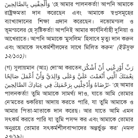
وَأَلْحِقْنِي بِالصَّالِحِينَ ‘হে আমার পালনকর্তা! আপনি আমাকে
রাষ্ট্রক্ষমতা দান করেছেন এবং আমাকে স্বপ্নসমূহের
ব্যাখ্যাদানের শিক্ষা প্রদান করেছেন। নভোমন্ডল ও
ভূমন্ডলের হে সৃষ্টিকর্তা! আপনিই আমার কার্যনির্বাহী দুনিয়া ও
আখেরাতে। আপনি আমাকে ‘মুসলিম’ হিসাবে মৃত্যু দান করুন
এবং আমাকে সৎকর্মশীলদের সাথে মিলিত করুন’
(ইউসুফ
১২/১০১)
।
(গ) সুলায়মান (আঃ) দো‘আ করতেন,رَبِّ أَوْزِعْنِي أَنْ أَشْكُرَ
نِعْمَتَكَ الَّتِي أَنْعَمْتَ عَلَيَّ وَعَلَى وَالِدَيَّ وَأَنْ أَعْمَلَ صَالِحًا
تَرْضَاهُ وَأَدْخِلْنِي بِرَحْمَتِكَ فِي عِبَادِكَ الصَّالِحِينَ- ‘হে আমার
পালনকর্তা! তুমি আমাকে সামর্থ্য দাও, যাতে আমি তোমার
নে‘মতের শুকরিয়া আদায় করতে পারি, যা তুমি আমাকে ও
আমার পিতা-মাতাকে দান করেছ। আর যাতে আমি এমন
সৎকর্ম করতে পারি যা তুমি পসন্দ কর এবং আমাকে তোমার
অনুগ্রহে তোমার সৎকর্মশীলবান্দাদের অন্তর্ভুক্ত কর’
(নমল
২৭/১৯)
।