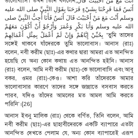
ভালোবাসি। তখন তিনি বললেন,أَنْتَ مَعَ مَنْ أَحْبَبْتَ قَالَ
أَنَسٌ فَمَا فَرِحْنَا بِشَيْءٍ فَرَحَنَا بِقَوْلِ النَّبِيِّ صلى الله عليه
وسلم أَنْتَ مَعَ مَنْ أَحْبَبْتَ قَالَ أَنَسٌ فَأَنَا أُحِبُّ النَّبِيَّ صلى
الله عليه وسلم وَأَبَا بَكْرٍ وَعُمَرَ وَأَرْجُوْ أَنْ أَكُوْنَ مَعَهُمْ
بِحُبِّيْ إِيَّاهُمْ وَإِنْ لَمْ أَعْمَلْ بِمِثْلِ أَعْمَالِهِمْ ‘তুমি তাদের
সঙ্গেই থাকবে যাঁদেরকে তুমি ভালোবাস। আনাস (রাঃ)
বলেন, নবী করীম (ছাঃ)-এর কথার দ্বারা আমরা এত আনন্দিত
হয়েছি যে অন্য কোন কথায় এত আনন্দিত হইনি। আনাস
(রাঃ) বলেন, আমি নবী করীম (ছাঃ)-কে ভালোবাসি এবং আবূ
বকর, ওমর (রাঃ)-কেও। আশা করি তাঁদেরকে আমার
ভালোবাসার কারণে তাদের সঙ্গে জান্নাতে বসবাস করতে
পারব, যদিও তাঁদের আমলের মত আমল আমি করতে
পরিনি’।[26]
আনাস ইবনু মালিক (রাঃ) থেকে বর্ণিত, তিনি বলেন, আমি
নবী করীম (ছাঃ)-এর ছাহাবীদেরকে একটি ব্যাপারে এতটা
আনন্দিত দেখতে পেলাম যে, অন্য কোন ব্যাপারেই এরূপ