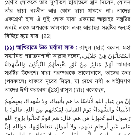
শ্রেণীর লোককে তাঁর সুশীতল ছায়াতলে স্থান দিবেন, যেদিন
তাঁর ছায়া ব্যতীত আর কোন ছায়া থাকবে না। তাদের
একশ্রেণী হ’ল ঐ দুই লোক যারা একমাত্র আল্লাহর সন্তুষ্টির
জন্যই একে অপরকে ভালবাসে এবং আল্লাহর সন্তুষ্টির জন্যই
বিচ্ছিন্ন হয়ে যায়’।[22]
(১১)
আখিরাতে উচ্চ মর্যাদা লাভ :
রাসূল (ছাঃ) বলেন, মহা
সম্মানিত পরাক্রমশালী আল্লাহ বলেন,المُتَحَابُّوْنَ فِيْ جَلاَلِي،
لَهُمْ مَنَابِرُ مِنْ نُوْرٍ يَغْبِطُهُمُ النَّبِيُّوْنَ وَالشُّهَدَاءُ ‘আমার
সন্তুষ্টির উদ্দেশ্যে যারা পরস্পরকে ভালোবাসে, তাদের জন্য
(পরকালে) থাকবে নূরের মিম্বর, যা দেখে নবী ও শহীদগণ
তাদের ঈর্ষা করবেন’।[23] রাসূল (ছাঃ) বলেছেন,
إنَّ مِن عِبادِ اللهِ لَأُناسًا ما هم بأنبياءَ، ولا شُهداءَ، يَغبِطُهمُ
الأنبياءُ والشُّهداءُ يَومَ القيامةِ لِمَكانِهم مِنَ اللهِ. قالوا: يا
رَسولَ اللهِ تُخبِرُنا مَن هم. قال: هم قَومٌ تَحابُّوا برُوحِ اللهِ
على غَيرِ أرحامٍ بَينَهم، ولا أموالٍ يَتعاطَوْنها، فواللهِ إنَّ
وُجوهَهم لَنورٌ، وإنَّهم لَعَلى نُورٍ: لا يَخافونَ إذا خافَ