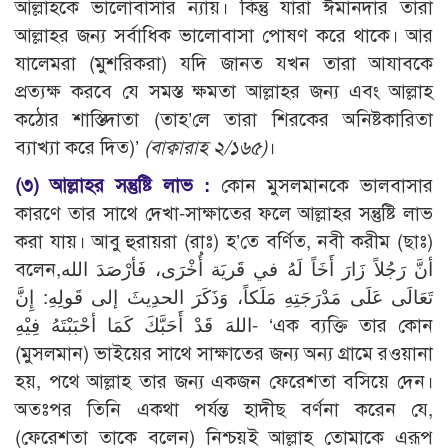
আল্লাহকে ভালোবাসার ন্যায়। কিন্তু যারা ঈমানদার তারা
আল্লাহর জন্য সর্বাধিক ভালোবাসা পোষণ করে থাকে। আর
যালেমরা (মুশরিকরা) যদি জানত যখন তারা আযাবকে
প্রত্যক্ষ করবে যে সমস্ত ক্ষমতা আল্লাহর জন্য এবং আল্লাহ
কঠোর শাস্তিদাতা (তাহ’লে তারা শিরকের অনিষ্টকারিতা
ব্যাখ্যা করে দিত)’
(বাক্বারাহ ২/১৬৫)
।
(৩) আল্লাহর সন্তুষ্টি লাভ :
কোন মুসলমানকে ভালবাসার
কারণে তার সাথে দেখা-সাক্ষাতের ফলে আল্লাহর সন্তুষ্টি লাভ
করা যায়। আবু হুরায়রা (রাঃ) হ’তে বর্ণিত, নবী করীম (ছাঃ)
বলেন,أنَّ رَجُلاً زَارَ أَخَاً لَهُ في قَريَة أُخْرَى، فَأرْصَدَ الله
تَعَالَى عَلَى مَدْرَجَتِهِ مَلَكاً، وَذَكَرَ الحدِيثَ إلى قَولِهِ: إِنَّ
اللهَ قَدْ أَحَبَّكَ كَمَا أحْبَبْتَهُ فِيْهِ- ‘এক ব্যক্তি তার কোন
(মুসলমান) ভাইয়ের সাথে সাক্ষাতের জন্য অন্য গ্রামে রওয়ানা
হয়, পথে আল্লাহ তার জন্য একজন ফেরেশতা বসিয়ে দেন।
অতঃপর তিনি একথা পর্যন্ত হাদীছ বর্ণনা করেন যে,
(ফেরেশতা তাকে বলেন) নিশ্চয়ই আল্লাহ তোমাকে এরূপ