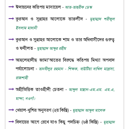
ঈদায়নের কতিপয় মাসায়েল -
আত-তাহরীক ডেস্ক
কুরআন ও সুন্নাহর আলোকে তাক্বলীদ -
মুহাম্মাদ শরীফুল
ইসলাম মাদানী
কুরআন ও সুন্নাহর আলোকে শাম ও তার অধিবাসীদের গুরুত্ব
ও ফযীলত -
মুহাম্মাদ আব্দুর রহীম
আহলেহাদীছ জামা‘আতের বিরুদ্ধে কতিপয় মিথ্যা অপবাদ
পর্যালোচনা -
তানযীলুর রহমান - শিক্ষক, বাউটিয়া দাখিল মাদ্রাসা,
রাজশাহী
অহীভিত্তিক তাওহীদী চেতনা -
আব্দুল মান্নান-এম.এম. এম.এ,
মান্দা, নওগাঁ।
খেয়াল-খুশির অনুসরণ (২য় কিস্তি) -
মুহাম্মাদ আব্দুল মালেক
বিদায়ের আগে রেখে যাও কিছু পদচিহ্ন (৬ষ্ঠ কিস্তি) -
মুহাম্মাদ