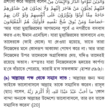
প্রশংসা করে আল্লাহ বলেন,وَالَّذِيْنَ تَبَوَّءُوا الدَّارَ وَالْإِيْمَانَ مِنْ
قَبْلِهِمْ يُحِبُّوْنَ مَنْ هَاجَرَ إِلَيْهِمْ وَلَا يَجِدُوْنَ فِيْ صُدُوْرِهِمْ
حَاجَةً مِمَّا أُوتُوْا وَيُؤْثِرُوْنَ عَلَى أَنْفُسِهِمْ وَلَوْ كَانَ بِهِمْ
خَصَاصَةٌ وَمَنْ يُوقَ شُحَّ نَفْسِهِ فَأُولَئِكَ هُمُ الْمُفْلِحُونَ-
‘আর যারা মুহাজিরদের আগমনের পূর্বে এ নগরীতে বসবাস
করত এবং ঈমান এনেছিল। যারা মুহাজিরদের ভালবাসে এবং
তাদেরকে (ফাই থেকে) যা দেওয়া হয়েছে, তাতে তারা
নিজেদের মনে কোনরূপ আকাঙ্ক্ষা পোষণ করে না। আর তারা
নিজেদের উপর তাদেরকে অগ্রাধিকার দেয়, যদিও তাদেরই
রয়েছে অভাব। বস্ত্ততঃ যারা নিজেদেরকে হৃদয়ের কার্পণ্য
হ’তে বাঁচাতে পেরেছে, তারাই হ’ল সফলকাম’
(হাশর ৫৯/৯)
।
(৯) আল্লাহর পক্ষ থেকে সম্মান লাভ :
আল্লাহর জন্য অন্য
ভাইকে ভালোবাসলে আল্লাহ তাকে সম্মানিত করেন। রাসূল
(ছাঃ) বলেন, ما أحَبَّ عَبْدٌ عبْدًا للهِ، إلَّا أكْرَمَ رَبَّهُ ‘কোন
বান্দা অন্যকে আল্লাহর উদ্দেশ্যে ভালোবাসলে, তার রব তাকে
সম্মানিত করেন’।[20]