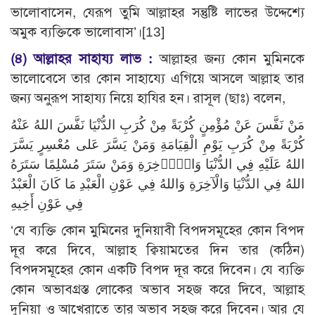
ভালোবাসেন, যেরূপ তুমি আল্লাহর সন্তুষ্টি লাভের উদ্দেশ্যে
অমুক ব্যক্তিকে ভালোবাস’।[13]
(৪)
আল্লাহর সাহায্য লাভ :
আল্লাহর জন্য কোন মুমিনকে
ভালোবেসে তার কোন সাহায্যে এগিয়ে আসলে আল্লাহ তার
জন্য অনুরূপ সাহায্য নিয়ে হাযির হন। রাসূল (ছাঃ) বলেন,
مَنْ نَفَّسَ عَنْ مُؤْمِنٍ كُرْبَةً مِنْ كُرَبِ الدُّنْيَا نَفَّسَ اللهُ عَنْهُ
كُرْبَةً مِنْ كُرَبِ يَوْمِ الْقِيَامَةِ وَمَنْ يَسَّرَ عَلى مُعْسِرٍ يَسَّرَ
اللهُ عَلَيْهِ فِي الدُّنْيَا وَالْاۤخِرَةِ وَمَنْ سَتَرَ مُسْلِمًا سَتَرَهُ
اللهُ فِي الدُّنْيَا وَالْآخِرَةِ وَاللهُ فِي عَوْنِ الْعَبْدِ مَا كَانَ الْعَبْدُ
فِي عَوْنِ أَخِيهِ
‘যে ব্যক্তি কোন মুমিনের দুনিয়াবী বিপদসমূহের কোন বিপদ
দূর করে দিবে, আল্লাহ ক্বিয়ামতের দিন তার (কঠিন)
বিপদসমূহের কোন একটি বিপদ দূর করে দিবেন। যে ব্যক্তি
কোন অভাবগ্রস্ত লোকের অভাব সহজ করে দিবে, আল্লাহ
দুনিয়া ও আখেরাতে তার অভাব সহজ করে দিবেন। আর যে