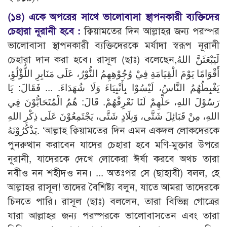
(১৪)
একে অপরের সাথে ভালোবাসা স্থাপনকারী ব্যক্তিদের
চেহারা নূরানী হবে :
ক্বিয়ামতের দিন আল্লাহর জন্য পরস্পর
ভালোবাসা স্থাপনকারী ব্যক্তিদেরকে মর্যাদা স্বরূপ নূরানী
চেহারা দান করা হবে। রাসূল (ছাঃ) বলেছেন,لَيَبْعَثَنَّ اللهُ
أَقْوَامًا يَوْمَ الْقِيَامَةِ فِيْ وُجُوْهِهِمُ النُّوْرُ، عَلَى مَنَابِرِ اللُّؤْلُؤِ،
يَغْبِطُهُمُ النَّاسُ، لَيْسُوْا بِأَنْبِيَاءَ وَلَا شُهَدَاءَ. ... فَقَالَ: يَا
رَسُوْلَ اللهِ، حَلِّهِمْ لَنَا نَعْرِفْهُمْ. قَالَ: هُمُ الْمُتَحَابُّوْنَ فِي
اللهِ، مِنْ قَبَائِلَ شَتَّى، وَبِلَادٍ شَتَّى، يَجْتَمِعُوْنَ عَلَى ذِكْرِ اللهِ
يَذْكُرُوْنَهُ. ‘আল্লাহ ক্বিয়ামতের দিন এমন একদল লোকদেরকে
পুনরুত্থান করাবেন যাদের চেহারা হবে মণি-মুক্তার উপরে
নূরানী, যাদেরকে দেখে লোকেরা ঈর্ষা করবে অথচ তারা
নবীও নন শহীদও নন। ... অতঃপর সে (ছাহাবী) বলল, হে
আল্লাহর রাসূল! তাদের বৈশিষ্ট্য বলুন, যাতে আমরা তাদেরকে
চিনতে পারি। রাসূল (ছাঃ) বললেন, তারা বিভিন্ন গোত্রের
যারা আল্লাহর জন্য পরস্পরকে ভালোবাসতেন এবং তারা