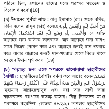
পরিচয় ছিল, এখানেও তাদের মধ্যে পরস্পর মতভেদ ও
বিরোধ থাকবে’।[18]
(৭)
ঈমানের পূর্ণতা লাভ :
আবূ ইমামাহ (রাঃ) থেকে বর্ণিত,
তিনি বলেন, রাসূল (ছাঃ) বলেছেন,مَنْ أَحَبَّ لِلّهِ وَأَبْغَضَ لِلّهِ
وَأَعْطى لِلّهِ وَمَنَعَ لِلّهِ فَقَدِ اسْتَكْمَلَ الْإِيْمَان ‘যে ব্যক্তি
আল্লাহর জন্য কাউকে ভালবাসে, আর আল্লাহর জন্য কারও
সাথে বিদ্বেষ পোষণ করে এবং আল্লাহর জন্যই দান-খয়রাত
করে আবার আল্লাহর জন্যই দান-খয়রাত থেকে বিরত থাকে
সে যেন ঈমান পূর্ণ করল’।[19]
(৮)
আল্লাহর জন্য একে অপরকে ভালোবাসা ছাহাবীদের
বৈশিষ্ট্য :
ছাহাবীদের বৈশিষ্ট্য বর্ণনা করে আল্লাহ বলেন,مُحَمَّدٌ
رَسُوْلُ اللهِ وَالَّذِيْنَ مَعَهُ أَشِدَّاءُ عَلَى الْكُفَّارِ رُحَمَاءُ بَيْنَهُمْ،
‘মুহাম্মাদ আল্লাহরত্মাসূল এবং যরা তার সাথী তারা
কাফেরদের ব্যাপারে অত্যন্ত কঠোর। কিন্তু নিজেদের মধ্যে
পরস্পরে রহমদিল’
(ফাতাহ ৪৮/২৯)
। আনছার ছাহাবীদের