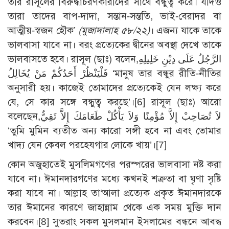
তাঁর রাসূলের বিরুদ্ধাচরণকারীদের সাথে বন্ধুত্ব করে। যদিও
তারা তাদের বাপ-দাদা, সন্তান-সন্ততি, ভাই-বেরাদর বা
আত্মীয়-স্বজন হৌক’
(মুজাদালাহ ৫৮/২২)
। এজন্য যাকে তাকে
ভালবাসা যাবে না। বরং প্রত্যেকের দ্বীনের অবস্থা দেখে তাকে
ভালবাসতে হবে। রাসূল (ছাঃ) বলেন,الرَّجُلُ عَلَى دِيْنِ خَلِيلِهِ
فَلْيَنْظُرْ أَحَدُكُمْ مَنْ يُخَالِلُ ‘মানুষ তার বন্ধুর রীতি-নীতির
অনুসারী হয়। কাজেই তোমাদের প্রত্যেকেই যেন লক্ষ্য করে
যে, সে কার সঙ্গে বন্ধুত্ব করছে’।[6] রাসূল (ছাঃ) আরো
বলেছেন,لاَ تُصَاحِبْ إِلاَّ مُؤْمِنًا وَلاَ يَأْكُلْ طَعَامَكَ إِلاَّ تَقِيٌّ
‘তুমি মুমিন ব্যতীত অন্য কারো সঙ্গী হবে না এবং তোমার
খাদ্য যেন কেবল পরহেযগার লোকে খায়’।[7]
কোন অজুহাতেই মুসলিমগণের পরস্পরের ভালবাসা নষ্ট করা
যাবে না। ঈমানদারগণের মধ্যে কখনই শত্রুতা বা ঘৃণা সৃষ্টি
করা যাবে না। আল্লাহ তা‘আলা প্রত্যেক প্রকৃত ঈমানদারকে
তার ঈমানের কারণে জাহান্নাম থেকে এক সময় মুক্তি দান
করবেন।[8] সুতরাং সকল মুসলমান ইসলামের বন্ধনে আবদ্ধ