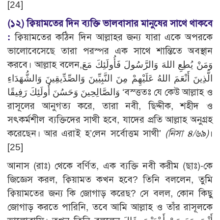
[24]
(১২)
ক্বিয়ামতের দিন ব্যক্তি ভালবাসার মানুষের সাথে থাকবে
:
ক্বিয়ামতের কঠিন দিন আল্লাহর জন্য যারা একে অপরকে
ভালোবেসেছে তারা পরস্পর এক সাথে শান্তিতে অবস্থান
করবে। আল্লাহ বলেন,وَمَنْ يُطِعِ اللهَ وَالرَّسُولَ فَأُولَئِكَ مَعَ
الَّذِينَ أَنْعَمَ اللهُ عَلَيْهِمْ مِنَ النَّبِيِّينَ وَالصِّدِّيقِينَ وَالشُّهَدَاءِ
وَالصَّالِحِينَ وَحَسُنَ أُولَئِكَ رَفِيقًا ‘বস্ত্ততঃ যে কেউ আল্লাহ ও
রাসূলের আনুগত্য করে, তারা নবী, ছিদ্দীক, শহীদ ও
সৎকর্মশীল ব্যক্তিদের সাথী হবে, যাদের প্রতি আল্লাহ অনুগ্রহ
করেছেন। আর এরাই হ’লেন সর্বোত্তম সাথী’
(নিসা ৪/৬৯)
।
[25]
আনাস (রাঃ) থেকে বর্ণিত, এক ব্যক্তি নবী করীম (ছাঃ)-কে
জিজ্ঞেস করল, ক্বিয়ামত কখন হবে? তিনি বললেন, তুমি
ক্বিয়ামতের জন্য কি জোগাড় করেছ? সে বলল, কোন কিছু
জোগাড় করতে পারিনি, তবে আমি আল্লাহ ও তাঁর রাসূলকে