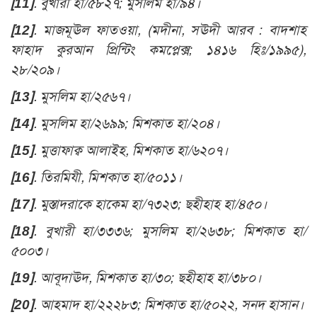
[11]
. বুখারী হা/৫৮২৭; মুসলিম হা/৯৪।
[12]
. মাজমূঊল ফাতওয়া, (মদীনা, সঊদী আরব : বাদশাহ
ফাহাদ কুরআন প্রিন্টিং কমপ্লেক্স; ১৪১৬ হিঃ/১৯৯৫),
২৮/২০৯।
[13]
. মুসলিম হা/২৫৬৭।
[14]
. মুসলিম হা/২৬৯৯; মিশকাত হা/২০৪।
[15]
. মুত্তাফাক্ব আলাইহ, মিশকাত হা/৬২০৭।
[16]
. তিরমিযী, মিশকাত হা/৫০১১।
[17]
. মুস্তাদরাকে হাকেম হা/৭৩২৩; ছহীহাহ হা/৪৫০।
[18]
. বুখারী হা/৩৩৩৬; মুসলিম হা/২৬৩৮; মিশকাত হা/
৫০০৩।
[19]
. আবূদাঊদ, মিশকাত হা/৩০; ছহীহাহ হা/৩৮০।
[20]
. আহমাদ হা/২২২৮৩; মিশকাত হা/৫০২২, সনদ হাসান।