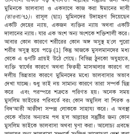
মুমিনকে ভালবাসা ও একসাথে কাজ করা ঈমানের দাবী
(তাওবা/৭১)
। রাসূল (ছাঃ) মুমিনদের উদাহরণ দিয়েছেন
একটি দেহের ন্যায়, একজন ব্যক্তির ন্যায় অথবা একটি
দালানের ন্যায়। যার এক অংশ অন্য অংশকে শক্তিশালী করে।
আবার কোন কারণে শরীরের কোন অঙ্গ অসুস্থ হ’লে পুরো
শরীর অসুস্থ হয়ে পড়ে।[1] কিন্তু আজকে মুসলমানদের মধ্য
থেকে এ গুণটি প্রায়ই উঠে গেছে। বিভিন্ন ঠুনকো অযুহাতে,
ব্যক্তি স্বার্থের কারণে অথবা ফিক্বহী মাসআলার কারণে বা
দলীয় ভিন্নতার কারণে মুমিনদের মধ্যে ভালবাসার অভাব
দেখা যাচ্ছে। শুধু তাই নয় সামান্য কারণে তারা সম্পর্ক ছিন্ন
করে এবং পরস্পরে শত্রুতে পরিণত হয়। অনেক সময়
মুসলিম ভাইয়ের পরিবর্তে বরং কোন অমুসিল বা শিরক ও
বিদ‘আতী আক্বীদা সম্পন্ন লোককে সাহায্য করে। এ অবস্থা
থেকে বাঁচার অন্যতম পথ হ’ল আল্লাহর সন্তুষ্টির জন্য কোন
মুসলিম ভাইকে ভালবাসা অথবা ঘৃণা করা। আলোচ্য প্রবন্ধে
আল্লাহর জন্য ভালবাসা সম্পর্কে সংক্ষিপ্ত আলোচনা পেশ করা