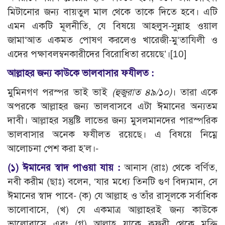
মিটানোর জন্য বায়তুল মাল থেকে তাকে দিতে হবে। এটি
এমন একটি মূলনীতি, যে বিষয়ে আহলুস-সুন্নাহ ওয়াল
জামা‘আত একমত পোষণ করলেও খারেজী-মু‘তাযিলী ও
এদের পক্ষাবলম্বনকারীদের বিরোধিতা রয়েছে’।[10]
আল্লাহর জন্য কাউকে ভালবাসার ফযীলত :
মুমিনগণ পরস্পর ভাই ভাই
(হুজুরাত ৪৯/১০)
। তারা একে
অপরকে আল্লাহর জন্য ভালবাসবে এটা ঈমানের অন্যতম
দাবী। আল্লাহর সন্তুষ্টি লাভের জন্য মুসলমানদের পারস্পরিক
ভালবাসার অনেক ফযীলত রয়েছে। এ বিষয়ে নিম্নে
আলোচনা পেশ করা হ’ল।-
(১)
ঈমানের স্বাদ পাওয়া যায় :
আনাস (রাঃ) থেকে বর্ণিত,
নবী করীম (ছাঃ) বলেন, ‘যার মধ্যে তিনটি গুণ বিদ্যমান, সে
ঈমানের স্বাদ পাবে- (ক) যে আল্লাহ ও তাঁর রাসূলকে সর্বাধিক
ভালোবাসে, (খ) যে একমাত্র আল্লাহরই জন্য কাউকে
ভালোবাসে এবং (গ) আল্লাহ যাকে কুফরী থেকে মুক্তি