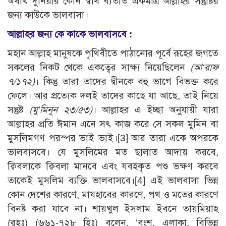
অর্থাৎ দুনিয়ার কোন স্বার্থ ব্যতীত একমাত্র আল্লাহর সন্তুষ্টির
জন্য কাউকে ভালবাসা।
আল্লাহর জন্য কে কাকে ভালবাসবে :
মহান আল্লাহ মানুষকে পৃথিবীতে পাঠানোর পূর্বে রূহের জগতে
সকলের নিকট থেকে একত্বের সাক্ষ্য নিয়েছিলেন
(আ‘রাফ
৭/১৭২
)
। কিন্তু তারা তাদের দ্বীনকে বহু ভাগে বিভক্ত করে
ফেলে। আর প্রত্যেক দলই তাদের কাছে যা আছে, তাই নিয়ে
সন্তুষ্ট
(মু‘মিনূন ২৩/৫৩)
। আল্লাহর এ ইচ্ছা অনুযায়ী যারা
আল্লাহর প্রতি ঈমান এনে সৎ কাজ করে সে সকল মুমিন বা
মুসলিমগণ পরস্পর ভাই ভাই।[3] আর তারা একে অপরকে
ভালবাসবে। যে মুসলিমের মত ছালাত আদায় করবে,
ক্বিবলাকে ক্বিবলা মানবে এবং যবহকৃত পশু ভক্ষণ করবে
তাকেই মুসলিম ব্যক্তি ভালবাসবে।[4] এই ভালবাসা ভিন্ন
কোন দেশের কারণে, মাযহাবের কারণে, পথ ও মতের কারণে
বিনষ্ট করা যাবে না। শায়খুল ইসলাম ইবনে তায়মিয়াহ
(রহঃ) (৬৬১-৭২৮ হিঃ) বলেন, ‘বংশ, এলাকা, বিভিন্ন