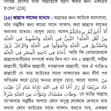
বিভিন্ন দেশের যারা আল্লাহকে স্মরণ করার জন্য একত্রিত
হ’তেন’।[28]
(১৫)
জান্নাত লাভের মাধ্যম :
আল্লাহর জন্য কাউকে ভালবাসা,
তাঁর সন্তুষ্টির জন্য কারো সাথে সাক্ষাৎ করা জান্নাত লাভের
অন্যতম মাধ্যম। রাসূল (ছাঃ) বলেন,أَلاَ أُخْبِرُكُمْ بِرِجَالِكُمْ
مِنْ أَهْلِ الْجَنَّةِ؟ النَّبِيُّ فِي الْجَنَّةِ وَالشَّهِيدُ فِي الْجَنَّةِ
وَالصِّدِّيقُ فِي الْجَنَّةِ وَالْمَوْلُودُ فِي الْجَنَّةِ وَالرَّجُلُ يَزُورُ
أَخَاهُ فِي نَاحِيَةِ الْمِصْرِ فِي الْجَنَّةِ، ‘আমি কি তোমাদেরকে
জান্নাতবাসীদের সম্পর্কে খবর দিব না? নব x জান্নাতী, শহীদ
জান্নাতী, ছিদ্দীক্ব জান্নাতী, নবজাতক জান্নাতী, আর ঐ ব্যক্তিও
জান্নাতী যে তার ভাইয়ের সাথে সাক্ষাতের জন্য দীর্ঘ পথ
অতিক্রম করে’।[29] অন্যত্র রাসূল (ছাঃ) আরো বলেন, مَنْ
عَادَ مَرِيْضًا أَوْ زَارَ أَخًا لَهُ فِي اللهِ نَادَاهُ مُنَادٍ أَنْ طِبْتَ
وَطَابَ مَمْشَاكَ وَتَبَوَّأْتَ مِنَ الجَنَّةِ مَنْزِلاً، ‘যে ব্যক্তি আল্লাহ
তা‘আলার সন্তুষ্টির আশায় কোন অসুস্থ লোককে দেখতে যায়
অথবা কোন ভাইয়ের সাথে সাক্ষাৎ করতে যায়, একজন