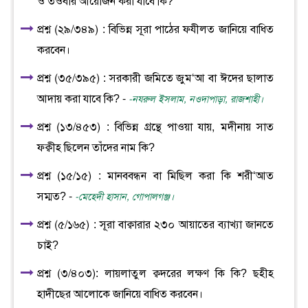
ও তওবার আয়োজন করা যাবে কি?
প্রশ্ন (২৯/৩৪৯) : বিভিন্ন সূরা পাঠের ফযীলত জানিয়ে বাধিত
করবেন।
প্রশ্ন (৩৫/৩৯৫) : সরকারী জমিতে জুম‘আ বা ঈদের ছালাত
আদায় করা যাবে কি? -
-নযরুল ইসলাম, নওদাপাড়া, রাজশাহী।
প্রশ্ন (১৩/৪৫৩) : বিভিন্ন গ্রন্থে পাওয়া যায়, মদীনায় সাত
ফক্বীহ ছিলেন তাঁদের নাম কি?
প্রশ্ন (১৫/১৫) : মানববন্ধন বা মিছিল করা কি শরী‘আত
সম্মত? -
-মেহেদী হাসান, গোপালগঞ্জ।
প্রশ্ন (৫/১৬৫) : সূরা বাক্বারার ২৩০ আয়াতের ব্যাখ্যা জানতে
চাই?
প্রশ্ন (৩/৪০৩): লায়লাতুল ক্বদরের লক্ষণ কি কি? ছহীহ
হাদীছের আলোকে জানিয়ে বাধিত করবেন।