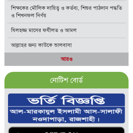
শিক্ষকের মৌলিক দায়িত্ব ও কর্তব্য, শিশুর পাঠদান পদ্ধতি
ও শিখনফল নির্ণয়
যিলহজ্জ মাসের ফযীলত ও আমল
আল্লাহর জন্য কাউকে ভালবাসা
আরও
নোটিশ বোর্ড