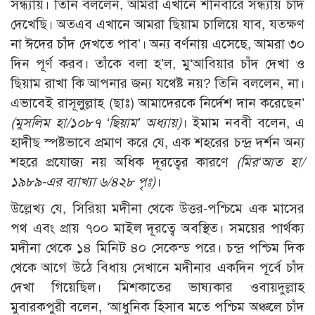
সন্ধ্যায়। তিনি বললেন, আমরা এখানে শনিবারে সন্ধ্যায় চাঁদ
দেখেছি। অতএব এখানে আমরা ছিয়াম চালিয়ে যাব, যতক্ষণ
না ঈদের চাঁদ দেখতে পাব’। অন্য বর্ণনায় এসেছে, আমরা ৩০
দিন পূর্ণ করব। তাঁকে বলা হ’ল, মু‘আবিয়ার চাঁদ দেখা ও
ছিয়াম রাখা কি আপনার জন্য যথেষ্ট নয়? তিনি বললেন, না।
এভাবেই রাসূলুল্লাহ (ছাঃ) আমাদেরকে নির্দেশ দান করেছেন’
(মুসলিম হা/১০৮৭ ‘ছিয়াম’ অধ্যায়)
। ইমাম নববী বলেন, এ
হাদীছ স্পষ্টভাবে প্রমাণ করে যে, এক শহরের চন্দ্র দর্শন অন্য
শহরে প্রযোজ্য নয় অধিক দূরত্বের কারণে
(মির‘আত হা/
১৯৮৯-এর ব্যাখ্যা ৬/৪২৮ পৃঃ)
।
উল্লেখ্য যে, সিরিয়া মদীনা থেকে উত্তর-পশ্চিমে এক মাসের
পথ এবং প্রায় ৭০০ মাইল দূরত্বে অবস্থিত। সময়ের পার্থক্য
মদীনা থেকে ১৪ মিনিট ৪০ সেকেন্ড পরে। চন্দ্র পশ্চিম দিক
থেকে আগে উঠে বিধায় সেখানে মদীনার একদিন পূর্বে চাঁদ
দেখা গিয়েছিল। মিশকাতের ভাষ্যকার ওবায়দুল্লাহ
মুবারকপুরী বলেন, ‘আধুনিক হিসাব মতে পশ্চিম অঞ্চলে চাঁদ