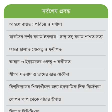
সর্বশেষ প্রবন্ধ
আহলে বায়ত : পরিচয় ও মর্যাদা
মার্কসের দর্শন বনাম ইসলাম : ভ্রান্ত তত্ত্ব বনাম শাশ্বত সত্য
ফজর ছালাত : গুরুত্ব ও ফযীলত
আযান ও ইক্বামতের গুরুত্ব ও ফযীলত
শী‘আ মতবাদ ও তাদের ভ্রান্ত আক্বীদা
বিশ্ববিদ্যালয় শিক্ষার্থীদের জন্য ইসলামিক দিক-নির্দেশনা
গোপন পাপ থেকে বাঁচার উপায়
রিয়া-র বিধিবিধান