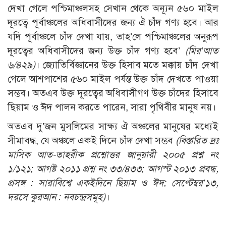
দেখা গেলে পশ্চিমাঞ্চলসহ সেখান থেকে অন্যূন ৫৬০ মাইল
দূরত্বে পূর্বাঞ্চলের অধিবাসীদের জন্য ঐ চাঁদ গণ্য হবে। আর
যদি পূর্বাঞ্চলে চাঁদ দেখা যায়, তাহ’লে পশ্চিমাঞ্চলের অনুরূপ
দূরত্বের অধিবাসীদের জন্য উক্ত চাঁদ গণ্য হবে’
(মির‘আত
৬/৪২৯)
। জ্যোতির্বিজ্ঞানের উক্ত হিসাব মতে মক্কায় চাঁদ দেখা
গেলে আশপাশের ৫৬০ মাইল পর্যন্ত উক্ত চাঁদ দেখতে পাওয়া
সম্ভব। অতএব উক্ত দূরত্বের অধিবাসীগণ উক্ত চাঁদের হিসাবে
ছিয়াম ও ঈদ পালন করতে পারেন, সারা পৃথিবীর মানুষ নয়।
অতএব দু’জন মুসলিমের সাক্ষ্য ঐ অঞ্চলের মানুষের মধ্যেই
সীমাবদ্ধ, যে অঞ্চলে একই দিনে চাঁদ দেখা সম্ভব
(বিস্তারিত দ্রঃ
মাসিক আত-তাহরীক প্রশ্নোত্তর জানুয়ারী ২০০৫ প্রশ্ন নং
১/১২১; আগষ্ট ২০১১ প্রশ্ন নং ৩৩/৪৩৩; আগস্ট ২০১৩ প্রবন্ধ,
প্রসঙ্গ : সারাবিশ্বে একইদিনে ছিয়াম ও ঈদ; সেপ্টেম্বর’১৩,
দরসে কুরআন : নবচন্দ্রসমূহ)
।