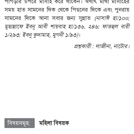
পাগড়ীর উপরে মাসাহ করে থাকেন। অর্থাৎ মাথা মাসাহের
সময় হাত সামনের দিক থেকে পিছনের দিকে এবং পুনরায়
সামনের দিকে আনা সবার জন্য সুন্নাত
(নাসাঈ হা/১০০;
মুছান্নাফে ইবনু আবী শায়বাহ হা/১৩৬, ২৪৬; ফাতহুল বারী
১/২৯৩; ইবনু কুদামাহ, মুগনী ১/৯৩)
।
প্রশ্নকারী :
লাজীনা, নাটোর।
বিষয়সমূহ:
মহিলা বিষয়ক