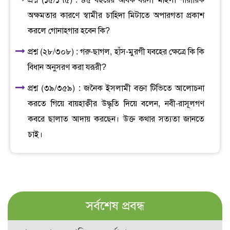
প্রশ্ন (১৫/১৭৫) : ৪৫ বছরের অধিক বয়সী মহিলা শারীরিক
অক্ষমতার কারণে স্বামীর চাহিদা মিটাতে অপারগতা প্রকাশ
করলে গোনাহগার হবেন কি?
প্রশ্ন (২৮/৩০৮) : গরু-ছাগল, হাঁস-মুরগী যবহের ক্ষেত্রে কি কি
বিধান অনুসরণ করা যরূরী?
প্রশ্ন (৩৯/৩৫৯) : জনৈক ইসলামী বক্তা টিভিতে আলোচনা
করতে গিয়ে বায়হাক্বীর উদ্ধৃতি দিয়ে বলেন, নবী-রাসূলগণ
কবরে ছালাত আদায় করছেন। উক্ত কথার সত্যতা জানতে
চাই।
সর্বশেষ প্রবন্ধ