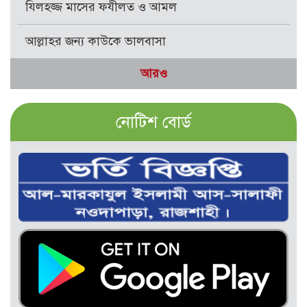
যিলহজ্জ মাসের ফযীলত ও আমল
আল্লাহর জন্য কাউকে ভালবাসা
আরও
নোটিশ বোর্ড