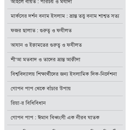
আহলে বায়ত : পরিচয় ও মর্যাদা
মার্কসের দর্শন বনাম ইসলাম : ভ্রান্ত তত্ত্ব বনাম শাশ্বত সত্য
ফজর ছালাত : গুরুত্ব ও ফযীলত
আযান ও ইক্বামতের গুরুত্ব ও ফযীলত
শী‘আ মতবাদ ও তাদের ভ্রান্ত আক্বীদা
বিশ্ববিদ্যালয় শিক্ষার্থীদের জন্য ইসলামিক দিক-নির্দেশনা
গোপন পাপ থেকে বাঁচার উপায়
রিয়া-র বিধিবিধান
গোপন পাপ : ঈমান বিধ্বংসী এক নীরব ঘাতক