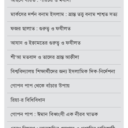
আহলে বায়ত : পরিচয় ও মর্যাদা
মার্কসের দর্শন বনাম ইসলাম : ভ্রান্ত তত্ত্ব বনাম শাশ্বত সত্য
ফজর ছালাত : গুরুত্ব ও ফযীলত
আযান ও ইক্বামতের গুরুত্ব ও ফযীলত
শী‘আ মতবাদ ও তাদের ভ্রান্ত আক্বীদা
বিশ্ববিদ্যালয় শিক্ষার্থীদের জন্য ইসলামিক দিক-নির্দেশনা
গোপন পাপ থেকে বাঁচার উপায়
রিয়া-র বিধিবিধান
গোপন পাপ : ঈমান বিধ্বংসী এক নীরব ঘাতক