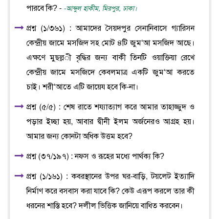
পারবে কি? -
-আব্দুল হাকীম, মিরপুর, ঢাকা।
প্রশ্ন (১/৩৬১) : আমাদের সৈয়দপুর সেনানিবাসে গ্যারিসন
কেন্দ্রীয় জামে মসজিদ সহ মোট ৪টি জুম‘আ মসজিদ আছে।
এক্ষণে মুছল্ল­ী বৃদ্ধির জন্য বাকী তিনটি ওয়াক্তিয়া রেখে
কেন্দ্রীয় জামে মসজিদে কেবলমাত্র একটি জুম‘আ করতে
চাই। শরী‘আতে এটি জায়েয হবে কি-না।
প্রশ্ন (৫/৫) : শেষ রাতে শয্যাত্যাগ করে আমার তাহাজ্জুদ ও
পড়ার ইচ্ছা হয়, আবার দ্বীনী ইলম অর্জনেরও আগ্রহ হয়।
আমার জন্য কোনটা অধিক উত্তম হবে?
প্রশ্ন (৩৭/১৯৭) : নফস ও রূহের মধ্যে পার্থক্য কি?
প্রশ্ন (১/১৬১) : কবরস্থানের উপর ঘর-বাড়ি, টয়লেট ইত্যাদি
নির্মাণ করে বসবাস করা যাবে কি? কেউ এরূপ করলে তার কী
ধরনের শাস্তি হবে? দলীল ভিত্তিক জানিয়ে বাধিত করবেন।