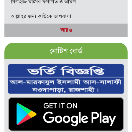
যিলহজ্জ মাসের ফযীলত ও আমল
আল্লাহর জন্য কাউকে ভালবাসা
আরও
নোটিশ বোর্ড