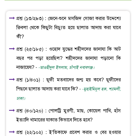
প্রশ্ন (১৩/২৯৩) : জেনে-শুনে মসজিদ সোজা করার উদ্দেশ্যে
ক্বিবলা থেকে কিছুটা বিচ্যুত হয়ে ছালাত আদায় করা যাবে
কী?
প্রশ্ন (২৫/১৮৫) : ওহোদ যুদ্ধের শহীদদের জানাযা কি আট
বছর পর পড়া হয়েছিল? শহীদদের জানাযা পড়ানো কি
নাজায়েয? -
-তাওহীদুল ইসলাম, চাঁপাই নবাবগঞ্জ।
প্রশ্ন (১/৪০১) : ছূফী মতবাদের জন্ম হয় কবে? ছূফীদের
পিছনে ছালাত আদায় করা যাবে কি? -
-মুহাইমিনুল হক, শ্যামলী,
ঢাকা।
প্রশ্ন (৪০/১২০) : পোলট্রি মুরগী, মাছ, কোয়েল পাখি, হাঁস
ইত্যাদি খামারের যাকাত কিভাবে দিতে হবে?
প্রশ্ন (২২/১০২) : ই‘তিকাফে প্রবেশ করার ও বের হওয়ার