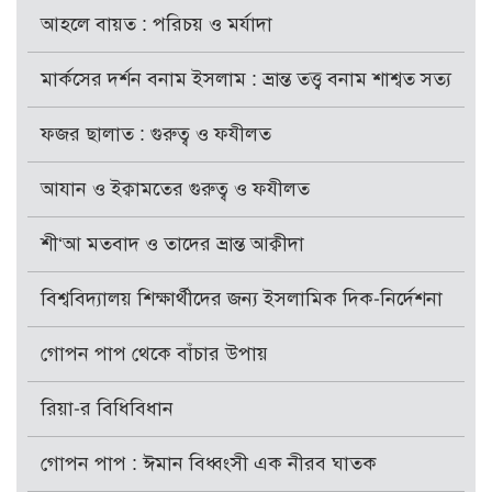
আহলে বায়ত : পরিচয় ও মর্যাদা
মার্কসের দর্শন বনাম ইসলাম : ভ্রান্ত তত্ত্ব বনাম শাশ্বত সত্য
ফজর ছালাত : গুরুত্ব ও ফযীলত
আযান ও ইক্বামতের গুরুত্ব ও ফযীলত
শী‘আ মতবাদ ও তাদের ভ্রান্ত আক্বীদা
বিশ্ববিদ্যালয় শিক্ষার্থীদের জন্য ইসলামিক দিক-নির্দেশনা
গোপন পাপ থেকে বাঁচার উপায়
রিয়া-র বিধিবিধান
গোপন পাপ : ঈমান বিধ্বংসী এক নীরব ঘাতক