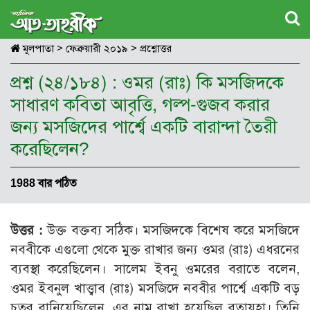
মূলপাতা
>
ফেব্রুয়ারী ২০১৯
>
প্রশ্নোত্তর
প্রশ্ন (২৪/১৮৪) : ওমর (রাঃ) কি মসজিদকে
সাধারণ কবিতা আবৃত্তি, গল্প-গুজব করার
জন্য মসজিদের পার্শ্বে একটি বারান্দা তৈরী
করেছিলেন?
1988 বার পঠিত
উত্তর :
উক্ত বক্তব্য সঠিক। মসজিদকে বিশেষ করে মসজিদে
নববীকে এগুলো থেকে মুক্ত রাখার জন্য ওমর (রাঃ) এধরনের
ব্যবস্থা করেছিলেন। সালেম ইবনু ওমরের বরাতে বলেন,
ওমর ইবনুল খাত্ত্বাব (রাঃ) মসজিদে নববীর পার্শ্বে একটি বড়
চত্বর বানিয়েছিলেন, এর নাম রাখা হয়েছিল বুত্বায়হা। তিনি