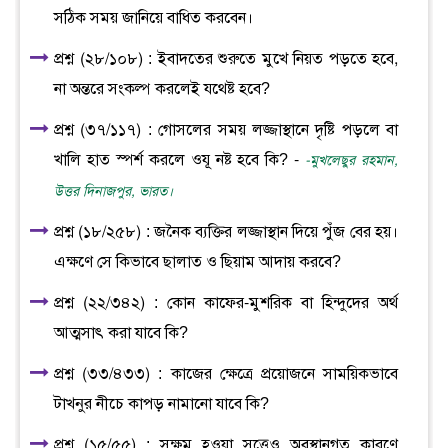
সঠিক সময় জানিয়ে বাধিত করবেন।
প্রশ্ন (২৮/১০৮) : ইবাদতের শুরুতে মুখে নিয়ত পড়তে হবে,
না অন্তরে সংকল্প করলেই যথেষ্ট হবে?
প্রশ্ন (৩৭/১১৭) : গোসলের সময় লজ্জাস্থানে দৃষ্টি পড়লে বা
খালি হাত স্পর্শ করলে ওযূ নষ্ট হবে কি? -
-মুখলেছুর রহমান,
উত্তর দিনাজপুর, ভারত।
প্রশ্ন (১৮/২৫৮) : জনৈক ব্যক্তির লজ্জাস্থান দিয়ে পুঁজ বের হয়।
এক্ষণে সে কিভাবে ছালাত ও ছিয়াম আদায় করবে?
প্রশ্ন (২২/৩৪২) : কোন কাফের-মুশরিক বা হিন্দুদের অর্থ
আত্মসাৎ করা যাবে কি?
প্রশ্ন (৩৩/৪৩৩) : কাজের ক্ষেত্রে প্রয়োজনে সাময়িকভাবে
টাখনুর নীচে কাপড় নামানো যাবে কি?
প্রশ্ন (১৫/৫৫) : সক্ষম হওয়া সত্ত্বেও অবস্থানগত কারণে