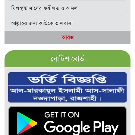
যিলহজ্জ মাসের ফযীলত ও আমল
আল্লাহর জন্য কাউকে ভালবাসা
আরও
নোটিশ বোর্ড