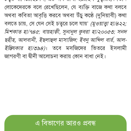
লোকেদেরকে বলে রেখেছিলেন, যে ব্যক্তি বাজে কথা বলবে
অথবা কবিতা আবৃত্তি করবে অথবা উঁচু কণ্ঠে (দুনিয়াবী) কথা
বলতে চায়, সে যেন সেই চত্বরে চলে যায়’
(মুওয়াত্ত্বা হা/৪২২;
মিশকাত হা/৭৪৫; বায়হাক্বী, সুনানুল কুবরা হা/২০০৫৩; সনদ
ছহীহ, আলবানী, ইছলাহুল মাসাজিদ; ইবনু আব্দিল বার্র, আল-
ইস্তিযকার হা/৩৯৪)
। তবে মসজিদের ভিতরে ইসলামী
জাগরণী বা দ্বীনী আলোচনা করায় কোন বাধা নেই।
এ বিভাগের আরও প্রবন্ধ