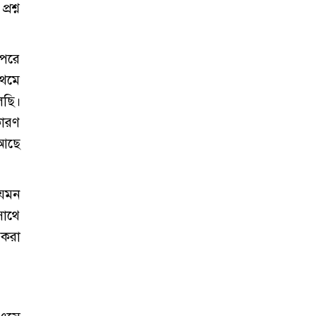
রশ্ন
 পরে
রথমে
ছি।
কারণ
 আছে
যেমন
সাথে
 করা