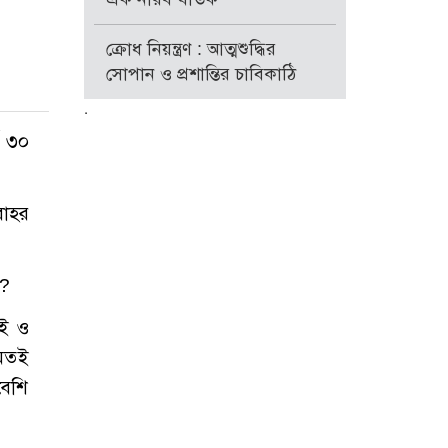
ক্রোধ নিয়ন্ত্রণ : আত্মশুদ্ধির
সোপান ও প্রশান্তির চাবিকাঠি
.
ঘ ৩০
রাহর
ি?
াই ও
মতই
বেশি