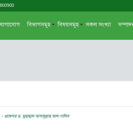
-800900
যোগাযোগ
বিভাগসমূহ
বিষয়সমূহ
সকল সংখ্যা
সম্পা
সম্পাদকীয়
জায়েয-নাজায়েয
গ্রন্থ পর্যালোচনা
আক্বীদা বা বিশ্বাস
দরসে কুরআন
শিক্ষা ও সংস্কৃতি
দরসে হাদীছ
নারী সমাজ
প্রবন্ধ সমুহ
আত্মশুদ্ধি
সাময়িক প্রসঙ্গ
পরকাল
সময়ের ভাবনা
নীতি-নৈতিকতা
ন
-
মহিলা অঙ্গন
তারবিয়াত
প্রফেসর ড. মুহাম্মাদ আসাদুল্লাহ আল-গালিব
আরও
আরও