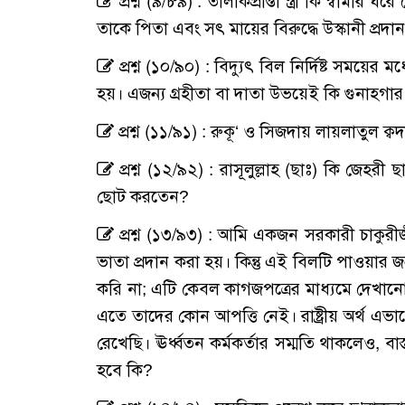
প্রশ্ন (৯/৮৯) : তালাকপ্রাপ্তা স্ত্রী কি স্ব
তাকে পিতা এবং সৎ মায়ের বিরুদ্ধে উস্কানী প্রদা
প্রশ্ন (১০/৯০) : বিদ্যুৎ বিল নির্দিষ্ট সময়ে
হয়। এজন্য গ্রহীতা বা দাতা উভয়েই কি গুনাহগা
প্রশ্ন (১১/৯১) : রুকূ‘ ও সিজদায় লায়লাতুল 
প্রশ্ন (১২/৯২) : রাসূলুল্লাহ (ছাঃ) কি জেহর
ছোট করতেন?
প্রশ্ন (১৩/৯৩) : আমি একজন সরকারী চাকুরীজ
ভাতা প্রদান করা হয়। কিন্তু এই বিলটি পাওয়ার জ
করি না; এটি কেবল কাগজপত্রের মাধ্যমে দেখানো
এতে তাদের কোন আপত্তি নেই। রাষ্ট্রীয় অর্থ এভাব
রেখেছি। ঊর্ধ্বতন কর্মকর্তার সম্মতি থাকলেও, বা
হবে কি?