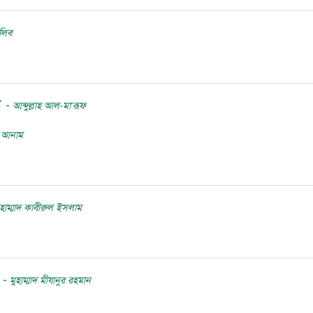
ালিব
ে
-
আব্দুল্লাহ আল-মা‘রূফ
ত আনাম
ুহাম্মাদ কাবীরুল ইসলাম
ঠ
-
মুহাম্মাদ মীযানুর রহমান