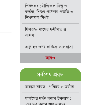
শিক্ষকের মৌলিক দায়িত্ব ও
কর্তব্য, শিশুর পাঠদান পদ্ধতি ও
শিখনফল নির্ণয়
যিলহজ্জ মাসের ফযীলত ও
আমল
আল্লাহর জন্য কাউকে ভালবাসা
আরও
সর্বশেষ প্রবন্ধ
আহলে বায়ত : পরিচয় ও মর্যাদা
মার্কসের দর্শন বনাম ইসলাম :
ভ্রান্ত তত্ত্ব বনাম শাশ্বত সত্য