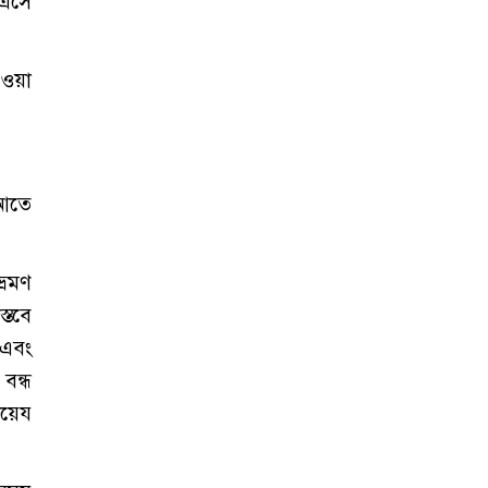
 এসে
েওয়া
‘আতে
্রমণ
্তবে
 এবং
বন্ধ
ায়েয