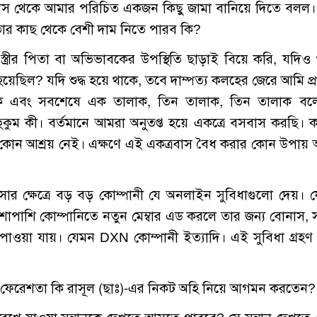
রবাস থেকে আমার পরিচিত একজন কিছু জামা বানিয়ে দিতে বলল। প্
তার কাছ থেকে বেশী দাম নিতে পারব কি?
্ত্রীর পিতা বা অভিভাবকের উপস্থিতি ছাড়াই বিয়ে করি, যদিও
হয়েছিল? যদি শুদ্ধ হয়ে থাকে, তবে দাম্পত্য কলহের জেরে আমি প্
ক এবং সবশেষে এক তালাক, তিন তালাক, তিন তালাক বলে
কুম কী। বর্তমানে আমরা অনুতপ্ত হয়ে একত্রে বসবাস করছি। 
ীর কোন আশ্রয় নেই। এক্ষণে এই একত্রবাস বৈধ করার কোন উপায়
্যবসার ক্ষেত্রে বড় বড় কোম্পানী যে অনলাইন সুবিধাগুলো দেয়। 
শাপাশি কোম্পানিতে নতুন মেম্বার এড করলে তার জন্য বোনাস, 
শ পাওয়া যায়। যেমন DXN কোম্পানী ইত্যাদি। এই সুবিধা গ্রহণ
 কোন ফেরেশতা কি রাসূল (ছাঃ)-এর নিকট অহি নিয়ে আগমন করতেন?