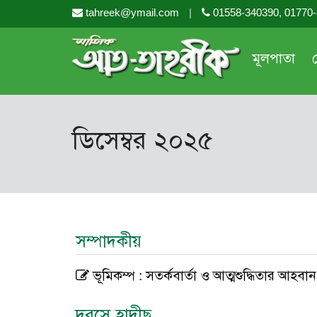
tahreek@ymail.com
|
01558-340390, 01770
মূলপাতা
ডিসেম্বর ২০২৫
সম্পাদকীয়
ভূমিকম্প : সতর্কবার্তা ও আত্মশুদ্ধিতার আহবা
দরসে হাদীছ