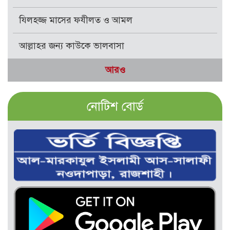
যিলহজ্জ মাসের ফযীলত ও আমল
আল্লাহর জন্য কাউকে ভালবাসা
আরও
নোটিশ বোর্ড