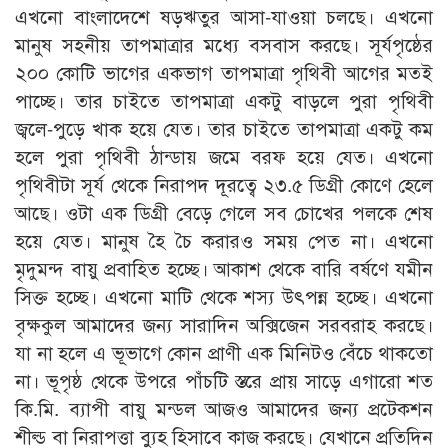
এখনো বাংলাদেশে ষড়ঋতুর আসা-যাওয়া চলছে। এখনো
মানুষ সহনীয় তাপমাত্রার মধ্যে বসবাস করছে। সূর্যপৃষ্ঠের
২০০ কোটি ভাগের একভাগ তাপমাত্রা পৃথিবী আগের মতই
পাচ্ছে। তার চাইতে তাপমাত্রা একটু বাড়লে পুরা পৃথিবী
জ্বলে-পুড়ে খাক হয়ে যেত। তার চাইতে তাপমাত্রা একটু কম
হলে পুরা পৃথিবী ঠান্ডায় জমে বরফ হয়ে যেত। এখনো
পৃথিবীটা সূর্য থেকে নিরাপদ দূরত্বে ২৩.৫ ডিগ্রী কোণে হেলে
আছে। ওটা এক ডিগ্রী বেড়ে গেলে সব চোখের পলকে শেষ
হয়ে যেত। মানুষ হৈ চৈ করারও সময় পেত না। এখনো
মৃদুমন্দ বায়ু প্রবাহিত হচ্ছে। আকাশ থেকে বারি বর্ষণে যমীন
সিক্ত হচ্ছে। এখনো মাটি থেকে শস্য উৎপন্ন হচ্ছে। এখনো
বৃক্ষকুল আমাদের জন্য সারাদিন অক্সিজেন সরবরাহ করছে।
যা না হলে এ ভূভাগে কোন প্রাণী এক মিনিটও বেঁচে থাকতো
না। ভূপৃষ্ঠ থেকে উপরে পাঁচটি স্তরে প্রায় সাড়ে এগারো শত
কি.মি. ব্যাপী বায়ু মন্ডল আজও আমাদের জন্য প্রটেকশন
শীল্ড বা নিরাপত্তা ব্যুহ হিসাবে কাজ করছে। যেখানে প্রতিদিন