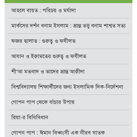
আহলে বায়ত : পরিচয় ও মর্যাদা
মার্কসের দর্শন বনাম ইসলাম : ভ্রান্ত তত্ত্ব বনাম শাশ্বত সত্য
ফজর ছালাত : গুরুত্ব ও ফযীলত
আযান ও ইক্বামতের গুরুত্ব ও ফযীলত
শী‘আ মতবাদ ও তাদের ভ্রান্ত আক্বীদা
বিশ্ববিদ্যালয় শিক্ষার্থীদের জন্য ইসলামিক দিক-নির্দেশনা
গোপন পাপ থেকে বাঁচার উপায়
রিয়া-র বিধিবিধান
গোপন পাপ : ঈমান বিধ্বংসী এক নীরব ঘাতক