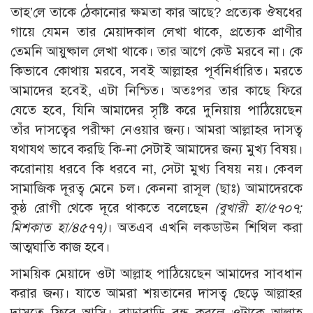
তাহ’লে তাকে ঠেকানোর ক্ষমতা কার আছে? প্রত্যেক ঔষধের
গায়ে যেমন তার মেয়াদকাল লেখা থাকে, প্রত্যেক প্রাণীর
তেমনি আয়ুষ্কাল লেখা থাকে। তার আগে কেউ মরবে না। কে
কিভাবে কোথায় মরবে, সবই আল্লাহর পূর্বনির্ধারিত। মরতে
আমাদের হবেই, এটা নিশ্চিত। অতঃপর তার কাছে ফিরে
যেতে হবে, যিনি আমাদের সৃষ্টি করে দুনিয়ায় পাঠিয়েছেন
তাঁর দাসত্বের পরীক্ষা নেওয়ার জন্য। আমরা আল্লাহর দাসত্ব
যথাযথ ভাবে করছি কি-না সেটাই আমাদের জন্য মুখ্য বিষয়।
করোনায় ধরবে কি ধরবে না, সেটা মুখ্য বিষয় নয়। কেবল
সামাজিক দূরত্ব মেনে চল। কেননা রাসূল (ছাঃ) আমাদেরকে
কুষ্ঠ রোগী থেকে দূরে থাকতে বলেছেন
(
বুখারী হা/৫৭০৭;
মিশকাত হা/৪৫৭৭
)
। অতএব এখনি লকডাউন শিথিল করা
আত্মঘাতি কাজ হবে।
সাময়িক মেয়াদে ওটা আল্লাহ পাঠিয়েছেন আমাদের সাবধান
করার জন্য। যাতে আমরা শয়তানের দাসত্ব ছেড়ে আল্লাহর
দাসত্বে ফিরে আসি। বাড়াবাড়ি বন্ধ করলে ওটাকে আল্লাহ