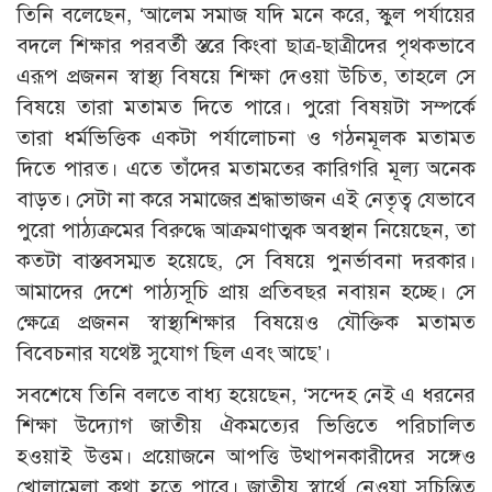
তিনি বলেছেন, ‘আলেম সমাজ যদি মনে করে, স্কুল পর্যায়ের
বদলে শিক্ষার পরবর্তী স্তরে কিংবা ছাত্র-ছাত্রীদের পৃথকভাবে
এরূপ প্রজনন স্বাস্থ্য বিষয়ে শিক্ষা দেওয়া উচিত, তাহলে সে
বিষয়ে তারা মতামত দিতে পারে। পুরো বিষয়টা সম্পর্কে
তারা ধর্মভিত্তিক একটা পর্যালোচনা ও গঠনমূলক মতামত
দিতে পারত। এতে তাঁদের মতামতের কারিগরি মূল্য অনেক
বাড়ত। সেটা না করে সমাজের শ্রদ্ধাভাজন এই নেতৃত্ব যেভাবে
পুরো পাঠ্যক্রমের বিরুদ্ধে আক্রমণাত্মক অবস্থান নিয়েছেন, তা
কতটা বাস্তবসম্মত হয়েছে, সে বিষয়ে পুনর্ভাবনা দরকার।
আমাদের দেশে পাঠ্যসূচি প্রায় প্রতিবছর নবায়ন হচ্ছে। সে
ক্ষেত্রে প্রজনন স্বাস্থ্যশিক্ষার বিষয়েও যৌক্তিক মতামত
বিবেচনার যথেষ্ট সুযোগ ছিল এবং আছে’।
সবশেষে তিনি বলতে বাধ্য হয়েছেন, ‘সন্দেহ নেই এ ধরনের
শিক্ষা উদ্যোগ জাতীয় ঐকমত্যের ভিত্তিতে পরিচালিত
হওয়াই উত্তম। প্রয়োজনে আপত্তি উত্থাপনকারীদের সঙ্গেও
খোলামেলা কথা হতে পারে। জাতীয় স্বার্থে নেওয়া সুচিন্তিত