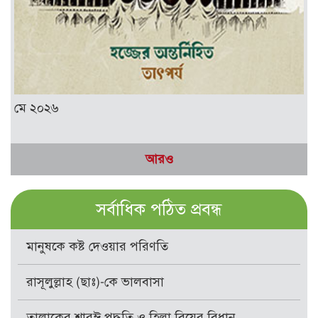
মে ২০২৬
আরও
সর্বাধিক পঠিত প্রবন্ধ
মানুষকে কষ্ট দেওয়ার পরিণতি
রাসূলুল্লাহ (ছাঃ)-কে ভালবাসা
তালাকের শারঈ পদ্ধতি ও হিল্লা বিয়ের বিধান