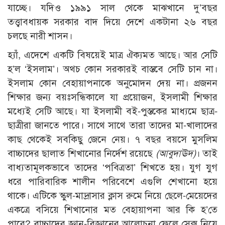
যাচ্ছে। যদিও ১৯৯১ সাল থেকে মাঝখানে দু’বছর
তত্ত্বাবধায়ক সরকার বাদ দিয়ে দেশে একটানা ২৬ বছর
চলছে নারী শাসন।
হ্যাঁ, এদেশে একটি বিষয়েই মাত্র ঐক্যমত আছে। আর সেটি
হ’ল ‘ইসলাম’। অথচ কোন সরকারই বাস্তবে সেটি চান না।
ইসলাম কোন বেহায়াপনাকে অনুমোদন দেয় না। প্রজনন
শিক্ষার জন্য বয়ঃসন্ধিকালে যা প্রয়োজন, ইসলামী শিক্ষার
মধ্যেই সেটি আছে। যা ইসলামী বই-পুস্তকের মাধ্যমে ছাত্র-
ছাত্রীরা জানতে পারে। সাথে সাথে তারা তাদের মা-খালাদের
কাছ থেকেই সবকিছু জেনে নেয়। ৭ বছর বয়সে মুসলিম
বাচ্চাদের ছালাত শিখানোর নির্দেশ রয়েছে
(আবুদাঊদ)
। তাই
বাধ্যতামূলকভাবে তাদের ‘পবিত্রতা’ শিখতে হয়। যুগ যুগ
ধরে পারিবারিক শালীন পরিবেশে এগুলি শেখানো হয়ে
থাকে। এটিকে স্কুল-মাদ্রাসার ক্লাস রুমে নিয়ে ছেলে-মেয়েদের
একত্রে বসিয়ে শিখানোর মত বেহায়াপনা আর কি হ’তে
পারে? বাচ্চাদের জ্ঞান-বিজ্ঞানের আলোচনা ফেলে সেক্স নিয়ে