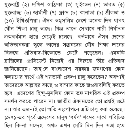
যুক্তরাষ্ট্র (২) দক্ষিণ আফ্রিকা (৩) সুইডেন (৪) ভারত (৫)
যুক্তরাজ্য (৬) জার্মানী (৭) ফ্রান্স (৮) কানাডা (৯) শ্রীলঙ্কা ও
(১০) ইথিওপিয়া। ঐসব অমুসলিম দেশে অনেক দিন যাবৎ
যৌন শিক্ষা চালু আছে। কিন্তু তাতে সেখানে নারী নির্যাতন
ক্রমবর্ধমান হারে বেড়েই চলেছে। বর্তমানে ঐসব দেশের
অভিভাবকরা স্কুলে তাদের সন্তানদের যৌন শিক্ষা দানের
বিরুদ্ধে প্রতিবাদ-বিক্ষোভে ফেটে পড়েছেন। এমনকি
ব্রাজিলের প্রেসিডেণ্ট নিজেই এর বিরুদ্ধে তীব্র প্রতিবাদ
জানিয়েছেন। তাহ’লে বাংলাদেশ সরকার জনগণের কোন
কল্যাণের স্বার্থে এই শয়তানী প্রকল্প চালু করেছেন? অবশ্যই
তাদেরকে আল্লাহর কাছে ও বান্দার কাছে জওয়াবদিহি করতে
হবে। এদেশের হিন্দু-মুসলিম কোন ভদ্র নাগরিক এই প্রকল্প
সমর্থন করতে পারেন না। জাতীয় ঐক্যমতের তো প্রশ্নই ওঠে
না। আর এজন্যই তো অতি সংগোপনে এটি চালু করা হয়েছে।
১৯৭১-এর পূর্বে এদেশের মানুষ ‘ধর্ষণ’ শব্দের সাথে পরিচিত
ছিল কি-না সন্দেহ। অথচ এখন সেটি দিন দিন সস্তা হয়ে