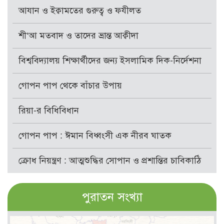
আযান ও ইক্বামতের গুরুত্ব ও ফযীলত
শী‘আ মতবাদ ও তাদের ভ্রান্ত আক্বীদা
বিশ্ববিদ্যালয় শিক্ষার্থীদের জন্য ইসলামিক দিক-নির্দেশনা
গোপন পাপ থেকে বাঁচার উপায়
রিয়া-র বিধিবিধান
গোপন পাপ : ঈমান বিধ্বংসী এক নীরব ঘাতক
ক্রোধ নিয়ন্ত্রণ : আত্মশুদ্ধির সোপান ও প্রশান্তির চাবিকাঠি
পুরাতন সংখ্যা