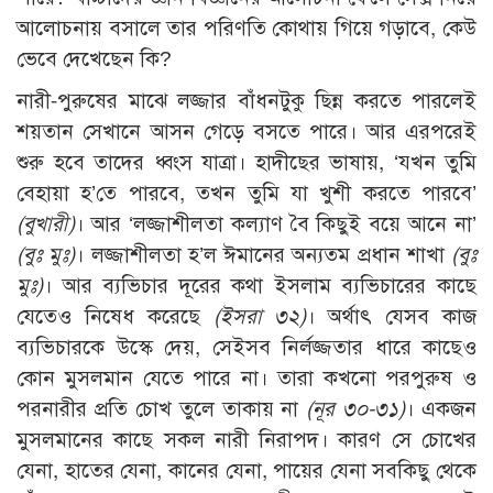
আলোচনায় বসালে তার পরিণতি কোথায় গিয়ে গড়াবে, কেউ
ভেবে দেখেছেন কি?
নারী-পুরুষের মাঝে লজ্জার বাঁধনটুকু ছিন্ন করতে পারলেই
শয়তান সেখানে আসন গেড়ে বসতে পারে। আর এরপরেই
শুরু হবে তাদের ধ্বংস যাত্রা। হাদীছের ভাষায়, ‘যখন তুমি
বেহায়া হ’তে পারবে, তখন তুমি যা খুশী করতে পারবে’
(বুখারী)
। আর ‘লজ্জাশীলতা কল্যাণ বৈ কিছুই বয়ে আনে না’
(বুঃ মুঃ)
। লজ্জাশীলতা হ’ল ঈমানের অন্যতম প্রধান শাখা
(বুঃ
মুঃ)
। আর ব্যভিচার দূরের কথা ইসলাম ব্যভিচারের কাছে
যেতেও নিষেধ করেছে
(ইসরা ৩২)
। অর্থাৎ যেসব কাজ
ব্যভিচারকে উস্কে দেয়, সেইসব নির্লজ্জতার ধারে কাছেও
কোন মুসলমান যেতে পারে না। তারা কখনো পরপুরুষ ও
পরনারীর প্রতি চোখ তুলে তাকায় না
(নূর ৩০-৩১)
। একজন
মুসলমানের কাছে সকল নারী নিরাপদ। কারণ সে চোখের
যেনা, হাতের যেনা, কানের যেনা, পায়ের যেনা সবকিছু থেকে