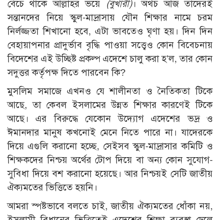
বেঁচে থাকে আল্লাহর ভয়ে
(বুখারী)
। অথচ আজ তাদেরই
সন্তানদের নিয়ে স্কুল-মাদ্রাসায় যৌন শিক্ষার নামে চরম
নির্লজ্জতা শিখানো হবে, এটা ভাবতেও ঘৃণা হয়। দিন দিন
বেহায়াপনার প্রাদুর্ভাব বৃদ্ধি পাওয়া সত্ত্বেও কোন বিবেচনায়
বিদেশের এই উচ্ছিষ্ট প্রকল্প এদেশে চালু করা হ’ল, তার কোন
সদুত্তর কর্তৃপক্ষ দিতে পারবেন কি?
মুসলিম সমাজে এখনও যে শালীনতা ও নৈতিকতা টিকে
আছে, তা কেবল ইসলামের উন্নত শিক্ষার কারণেই টিকে
আছে। এর বিরুদ্ধে যেকোন উদ্যোগ এদেশের ভদ্র ও
ঈমানদার মানুষ কখনোই মেনে নিতে পারে না। যাদেরকে
দিয়ে এগুলি করানো হচ্ছে, সেইসব স্কুল-মাদ্রাসার কমিটি ও
শিক্ষকদের নিশ্চয় অর্থের টোপ দিয়ে বা অন্য কোন সুযোগ-
সুবিধা দিয়ে বশ করানো হয়েছে। আর নিশ্চয়ই সেটি জাতীয়
ঐক্যমতের ভিত্তিতে হয়নি।
আমরা স্পষ্টভাবে বলতে চাই, জাতীয় ঐক্যমতের ধোঁকা নয়,
ইসলামী বিধানের ভিত্তিতেই এদেশের শিক্ষা ব্যবস্থা ঢেলে