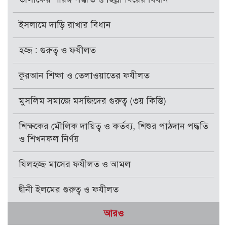
ইসলামে দাড়ি রাখার বিধান
হজ্জ : গুরুত্ব ও ফযীলত
কুরআন শিক্ষা ও তেলাওয়াতের ফযীলত
মুসলিম সমাজে মসজিদের গুরুত্ব (৩য় কিস্তি)
শিক্ষকের মৌলিক দায়িত্ব ও কর্তব্য, শিশুর পাঠদান পদ্ধতি
ও শিখনফল নির্ণয়
যিলহজ্জ মাসের ফযীলত ও আমল
দ্বীনী ইলমের গুরুত্ব ও ফযীলত
আরও