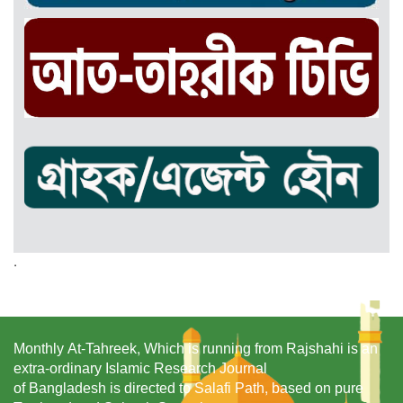
.
Monthly At-Tahreek, Which is running from Rajshahi is an
extra-ordinary Islamic Research Journal
of Bangladesh is directed to Salafi Path, based on pure