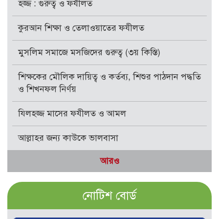
হজ্জ : গুরুত্ব ও ফযীলত
কুরআন শিক্ষা ও তেলাওয়াতের ফযীলত
মুসলিম সমাজে মসজিদের গুরুত্ব (৩য় কিস্তি)
শিক্ষকের মৌলিক দায়িত্ব ও কর্তব্য, শিশুর পাঠদান পদ্ধতি
ও শিখনফল নির্ণয়
যিলহজ্জ মাসের ফযীলত ও আমল
আল্লাহর জন্য কাউকে ভালবাসা
আরও
নোটিশ বোর্ড