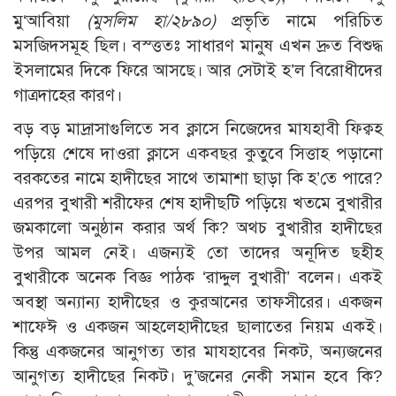
মু‘আবিয়া
(মুসলিম হা/২৮৯০)
প্রভৃতি নামে পরিচিত
মসজিদসমূহ ছিল। বস্ত্ততঃ সাধারণ মানুষ এখন দ্রুত বিশুদ্ধ
ইসলামের দিকে ফিরে আসছে। আর সেটাই হ’ল বিরোধীদের
গাত্রদাহের কারণ।
বড় বড় মাদ্রাসাগুলিতে সব ক্লাসে নিজেদের মাযহাবী ফিক্বহ
পড়িয়ে শেষে দাওরা ক্লাসে একবছর কুতুবে সিত্তাহ পড়ানো
বরকতের নামে হাদীছের সাথে তামাশা ছাড়া কি হ’তে পারে?
এরপর বুখারী শরীফের শেষ হাদীছটি পড়িয়ে খতমে বুখারীর
জমকালো অনুষ্ঠান করার অর্থ কি? অথচ বুখারীর হাদীছের
উপর আমল নেই। এজন্যই তো তাদের অনূদিত ছহীহ
বুখারীকে অনেক বিজ্ঞ পাঠক ‘রাদ্দুল বুখারী’ বলেন। একই
অবস্থা অন্যান্য হাদীছের ও কুরআনের তাফসীরের। একজন
শাফেঈ ও একজন আহলেহাদীছের ছালাতের নিয়ম একই।
কিন্তু একজনের আনুগত্য তার মাযহাবের নিকট, অন্যজনের
আনুগত্য হাদীছের নিকট। দু’জনের নেকী সমান হবে কি?