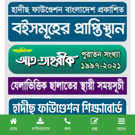
হোম
ডাউনলোড
কল
প্রশ্ন
আরও