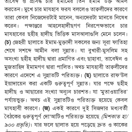
তাবেঈ ও প্রসিদ্ধ চার ইমামের তিন ইমাম উক্ত আমল
করতেন। মুখে চার মাযহাব ফরয বললেও তাক্বলীদের কারণে
তারা কেবল নিজেদেরটাই মানেন, অন্যদেরটা মানতে নিষেধ
করেন। পক্ষান্তরে আহলেহাদীছগণ নিরপেক্ষভাবে চার
মাযহাবের ছহীহ হাদীছ ভিত্তিক মাসআলাগুলি মেনে চলেন।
(চ)
জেহরী ছালাতে ইমাম-মুক্তাদী সকলের জন্য সূরা ফাতিহা
শেষে সশব্দে আমীন বলা সুন্নাত। যা বুখারী-মুসলিম সহ
অসংখ্য ছহীহ হাদীছ দ্বারা প্রমাণিত এবং ছাহাবা, তাবেঈন ও
মুজতাহিদ ইমামগণ দ্বারা পালিত। অথচ মাযহাবী তাক্বলীদের
কারণে এদেশে এ সুন্নাতটি পরিত্যক্ত।
(ছ)
ছালাতে রাফ‘উল
ইয়াদায়েন করা একটি গুরুত্বপূর্ণ সুন্নাত। যার পক্ষে ছহীহ
হাদীছ ও আছারের সংখ্যা অন্যূন চারশত। যা ‘মুতাওয়াতির’
পর্যায়ভুক্ত। অথচ এই সুন্নাতটিও পরিত্যক্ত হয়েছে কেবল
মাযহাবী কারণে।
(জ)
একই কারণে দুই সিজদার মধ্যবর্তী
বৈঠকের গুরুত্বপূর্ণ দো‘আটিও পরিত্যক্ত হয়েছে
(মিশকাত হা/
৯০০ প্রভৃতি)
। যার ফলে ছালাত হয়ে পড়েছে দ্রুত ও কাকের