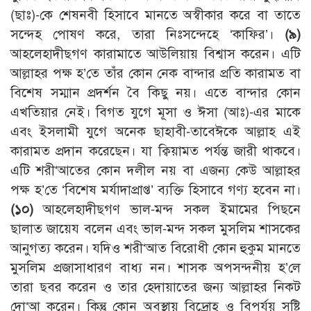
(ছাঃ)-কে শেষনবী হিসাবে মানতে অস্বীকার করে বা তাতে
সন্দেহ পোষণ করে, তারা নিঃসন্দেহে ‘কাফির’।
(৯)
আহলেহাদীছগণ কারামাতে আউলিয়ায় বিশ্বাস করেন। এটি
আল্লাহর পক্ষ হ’তে তাঁর কোন নেক বান্দার প্রতি কারামত বা
বিশেষ সম্মান প্রদর্শন বৈ কিছু নয়। এতে বান্দার কোন
এখতিয়ার নেই। বিগত যুগে মূসা ও ঈসা (আঃ)-এর মাকে
এবং ইসলামী যুগে অনেক ছাহাবী-তাবেঈকে আল্লাহ এই
কারামত প্রদান করেছেন। যা ক্বিয়ামত পর্যন্ত জারী থাকবে।
এটি শরী‘আতের কোন দলীল নয় বা এজন্য কেউ আল্লাহর
পক্ষ হ’তে ‘বিশেষ মর্যাদাপ্রাপ্ত’ ব্যক্তি হিসাবে গণ্য হবেন না।
(১০)
আহলেহাদীছগণ ভাল-মন্দ সকল ইমামের পিছনে
ছালাত জায়েয বলেন এবং ভাল-মন্দ সকল মুসলিম শাসকের
আনুগত্য করেন। যদিও শরী‘আত বিরোধী কোন হুকুম মানতে
মুসলিম প্রজাসাধারণ বাধ্য নন। শাসক অপসন্দনীয় হ’লে
তারা ছবর করেন ও তার হেদায়াতের জন্য আল্লাহর নিকট
দো‘আ করেন। কিন্তু কোন অবস্থায় বিদ্রোহ ও বিপর্যয় সৃষ্টি