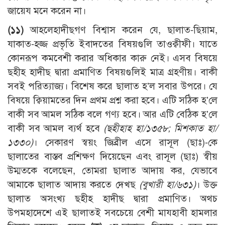
জায়েয মনে করেন না।
(১১)
আহলেহাদীছগণ বিশ্বাস করেন যে, ছালাত-ছিয়াম,
যাকাত-হজ্জ প্রভৃতি ইবাদতের বিষয়গুলি তাওক্বীফী। যাতে
কোনরূপ কমবেশী করার অধিকার কারু নেই। এসব বিষয়ে
ছহীহ হাদীছ দ্বারা প্রমাণিত বিষয়গুলিই মাত্র গ্রহণীয়। বাকী
সবই পরিত্যাজ্য। বিশেষ করে ছালাত হ’ল সবার উপরে। যে
বিষয়ে ক্বিয়ামতের দিন প্রথম প্রশ্ন করা হবে। এটি সঠিক হ’লে
বাকী সব আমল সঠিক বলে গণ্য হবে। আর এটি বেঠিক হ’লে
বাকী সব আমল ব্যর্থ হবে
(ছহীহাহ হা/১৩৫৮; মিশকাত হা/
১৩৩০)
। সেকারণ স্বয়ং জিব্রীল এসে রাসূল (ছাঃ)-কে
ছালাতের বাস্তব প্রশিক্ষণ দিয়েছেন এবং রাসূল (ছাঃ) স্বীয়
উম্মতকে বলেছেন, তোমরা ছালাত আদায় কর, যেভাবে
আমাকে ছালাত আদায় করতে দেখছ
(বুখারী হা/৬৩১)
। উক্ত
ছালাত অসংখ্য ছহীহ হাদীছ দ্বারা প্রমাণিত। অথচ
উপমহাদেশে এই ছালাতই সবচেয়ে বেশী মাযহাবী হামলার