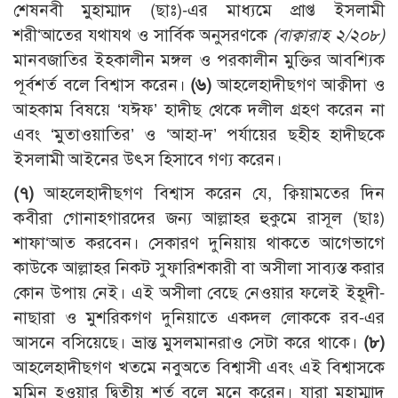
শেষনবী মুহাম্মাদ (ছাঃ)-এর মাধ্যমে প্রাপ্ত ইসলামী
শরী‘আতের যথাযথ ও সার্বিক অনুসরণকে
(বাক্বারাহ ২/২০৮)
মানবজাতির ইহকালীন মঙ্গল ও পরকালীন মুক্তির আবশ্যিক
পূর্বশর্ত বলে বিশ্বাস করেন।
(৬)
আহলেহাদীছগণ আক্বীদা ও
আহকাম বিষয়ে ‘যঈফ’ হাদীছ থেকে দলীল গ্রহণ করেন না
এবং ‘মুতাওয়াতির’ ও ‘আহা-দ’ পর্যায়ের ছহীহ হাদীছকে
ইসলামী আইনের উৎস হিসাবে গণ্য করেন।
(৭)
আহলেহাদীছগণ বিশ্বাস করেন যে, ক্বিয়ামতের দিন
কবীরা গোনাহগারদের জন্য আল্লাহর হুকুমে রাসূল (ছাঃ)
শাফা‘আত করবেন। সেকারণ দুনিয়ায় থাকতে আগেভাগে
কাউকে আল্লাহর নিকট সুফারিশকারী বা অসীলা সাব্যস্ত করার
কোন উপায় নেই। এই অসীলা বেছে নেওয়ার ফলেই ইহূদী-
নাছারা ও মুশরিকগণ দুনিয়াতে একদল লোককে রব-এর
আসনে বসিয়েছে। ভ্রান্ত মুসলমানরাও সেটা করে থাকে।
(৮)
আহলেহাদীছগণ খতমে নবুঅতে বিশ্বাসী এবং এই বিশ্বাসকে
মুমিন হওয়ার দ্বিতীয় শর্ত বলে মনে করেন। যারা মুহাম্মাদ