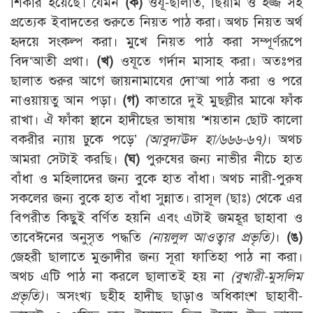
শিকার হয়েছে। যেমন
(ক)
ওযূ-ছালাত, ছিয়াম ও হজ্জ সহ
প্রত্যেক ইবাদতের শুরুতে নিয়ত পাঠ করা। অথচ নিয়ত অর্থ
হৃদয়ে সংকল্প করা। মুখে নিয়ত পাঠ করা সম্পূর্ণরূপে
বিদ‘আতী প্রথা।
(খ)
ওযূতে গর্দান মাসাহ করা। অতঃপর
ছালাত শুরুর আগে জায়নামাযের দো‘আ পাঠ করা ও পরে
নাওয়ায়তু আন পড়া।
(গ)
কাতারে দুই মুছল্লীর মাঝে ফাঁক
রাখা। ঐ ফাঁকা স্থানে হাদীছের ভাষায় ‘শয়তান ছোট কালো
বকরীর ন্যায় ঢুকে পড়ে’
(আবুদাঊদ হা/৬৬৬-৬৭)
। অথচ
আমরা সেটাই করছি।
(ঘ)
পুরুষের জন্য নাভীর নীচে হাত
বাঁধা ও মহিলাদের জন্য বুকে হাত বাঁধা। অথচ নারী-পুরুষ
সকলের জন্য বুকে হাত বাঁধা সুন্নাত। রাসূল (ছাঃ) থেকে এর
বিপরীত কিছুই বর্ণিত হয়নি এবং এটাই জমহূর ছাহাবা ও
তাবেঈনের অনুসৃত পদ্ধতি
(নায়লুল আওত্বার প্রভৃতি)
।
(ঙ)
জেহরী ছালাতে মুক্তাদীর জন্য সূরা ফাতিহা পাঠ না করা।
অথচ এটি পাঠ না করলে ছালাতই হয় না
(বুখারী-মুসলিম
প্রভৃতি)
। অসংখ্য ছহীহ হাদীছ ছাড়াও অধিকাংশ ছাহাবী-