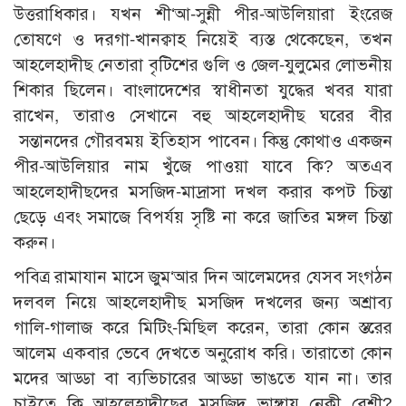
উত্তরাধিকার। যখন শী‘আ-সুন্নী পীর-আউলিয়ারা ইংরেজ
তোষণে ও দরগা-খানক্বাহ নিয়েই ব্যস্ত থেকেছেন, তখন
আহলেহাদীছ নেতারা বৃটিশের গুলি ও জেল-যুলুমের লোভনীয়
শিকার ছিলেন। বাংলাদেশের স্বাধীনতা যুদ্ধের খবর যারা
রাখেন, তারাও সেখানে বহু আহলেহাদীছ ঘরের বীর
সন্তানদের গৌরবময় ইতিহাস পাবেন। কিন্তু কোথাও একজন
পীর-আউলিয়ার নাম খুঁজে পাওয়া যাবে কি? অতএব
আহলেহাদীছদের মসজিদ-মাদ্রাসা দখল করার কপট চিন্তা
ছেড়ে এবং সমাজে বিপর্যয় সৃষ্টি না করে জাতির মঙ্গল চিন্তা
করুন।
পবিত্র রামাযান মাসে জুম‘আর দিন আলেমদের যেসব সংগঠন
দলবল নিয়ে আহলেহাদীছ মসজিদ দখলের জন্য অশ্রাব্য
গালি-গালাজ করে মিটিং-মিছিল করেন, তারা কোন স্তরের
আলেম একবার ভেবে দেখতে অনুরোধ করি। তারাতো কোন
মদের আড্ডা বা ব্যভিচারের আড্ডা ভাঙতে যান না। তার
চাইতে কি আহলেহাদীছের মসজিদ ভাঙ্গায় নেকী বেশী?