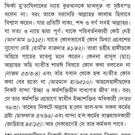
ফির্কা মু‘তাযিলাদের ন্যায় কুরআনকে মাখলূক্ব বা সৃষ্টবস্ত্ত
বলেন না। বরং তাকে সরাসরি আল্লাহর কালাম হিসাবে
বিশ্বাস করেন। যার প্রতিটি বাক্য, শব্দ ও বর্ণ সবই আল্লাহর।
যা সত্য ও ন্যায় দ্বারা পূর্ণ। যাকে পরিবর্তনকারী কেউ নেই
(আন‘আম ৬/১১৫)
। যাতে কোনভাবেই কোন মিথ্যা প্রবেশের
সুযোগ নেই
(হামীম সাজদাহ ৪১/৪২)
। তারা ছহীহ হাদীছকে
অহিয়ে গায়ের মাতলু মনে করেন। কেননা রাসূল (ছাঃ)
আল্লাহর অহি ব্যতীত শারঈ বিষয়ে কোন কথা বলতেন না
(নাজম ৫৩/৩-৪)
এবং তাঁর যবান থেকে হক ব্যতীত কোন
কথা বের হতো না
(আহমাদ হা/৬৫১০)
। আহলেহাদীছদের
নিকট বান্দা ‘ইচ্ছা ও কর্মশক্তিহীন বাধ্যগত জীব’ নয়। বরং
সে তার কর্মশক্তি প্রয়োগে স্বাধীন ইচ্ছাশক্তির অধিকারী
(দাহর
৭৬/৩)
। তাদের নিকটে আল্লাহ হ’লেন ভাল-মন্দ সকল কর্মের
স্রষ্টা
(ছাফফাত ৩৭/৯৬)
এবং বান্দা হ’ল কর্মের বাস্তবায়নকারী
(
জাছিয়াহ ৪৫/১৫)
। আর সেকারণেই সে তার কর্মফল পাবে।