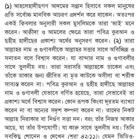
(১)
আহলেহাদীছগণ আদমের সন্তান হিসাবে সকল মানুষের
প্রতি সর্বোচ্চ মানবিক আচরণ প্রদর্শন করে থাকেন। অতঃপর
একই ক্বিবলার অনুসারী সকল মুসলিমকে তারা ‘ভাই’ মনে
করেন। আক্বীদা ও আমলের ক্ষেত্রে তারা পবিত্র কুরআন ও
ছহীহ হাদীছের প্রকাশ্য অর্থের অনুসরণ করেন।
(২)
তারা
আল্লাহর নাম ও গুণাবলীকে আল্লাহর সত্তার সাথে অবিচ্ছিন্ন ও
সনাতন বলে বিশ্বাস করেন। যা বান্দার নাম ও গুণাবলীর
সাথে তুলনীয় নয়। তারা সরাসরি আল্লাহকে ডাকেন এবং
তাঁকে ডাকার জন্য জীবিত বা মৃত কাউকে অসীলা বা শরীক
সাব্যস্ত করেন না। পবিত্র কুরআন ও ছহীহ হাদীছে আল্লাহর
নাম ও গুণাবলী যেভাবে বর্ণিত হয়েছে, তারা সেভাবেই তা
প্রকাশ্য অর্থে বিশ্বাস করেন। কোন রূপক কিংবা দূরতম ব্যাখ্যা
করেন না বা অন্যের সদৃশ কল্পনা করেন না। তাদের নিকট
আল্লাহ নিরাকার বা নির্গুণ সত্তা নন। বরং তাঁর নিজস্ব আকার
আছে, যা তাঁর উপযোগী। যা কারু সাথে তুলনীয় নয়। তিনি
সবকিছু শোনেন ও দেখেন
(শূরা ৪২/১১)
। যেমন ভিডিও-