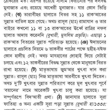
ঠোকরের মত। এরপর রয়েছে সালাম ফিরানোর পর দলবদ্ধ
মুনাজাত এবং রয়েছে আখেরী মুনাজাত। যার কোন ভিত্তি
নেই।
(ঝ)
তারাবীহর ছালাতে বিতর সহ ১১ রাক‘আতের
সুন্নাত বাতিল হয়ে গেছে। অথচ রাসূল (ছাঃ) রামাযান ও তার
বাইরে কখনো ১১ বা ১৩ রাক‘আতের ঊর্ধ্বে রাত্রির নফল
ছালাত আদায় করেননি
(বুখারী, মুসলিম প্রভৃতি)
। এছাড়া ১
রাক‘আত বিতরের সুন্নাত পরিত্যক্ত হয়েছে।
(ঞ)
ঈদায়নের
ছালাতে প্রচলিত নিয়মে ৬ তাকবীর পাঠের পক্ষে ছহীহ-যঈফ
কোন হাদীছ নেই। অথচ মাযহাবের দোহাই দিয়ে সেটাই
চলছে এবং ১২ তাকবীরের বিশুদ্ধ সুন্নাত থেকে মানুষকে বিরত
রাখা হয়েছে।
(ট)
মাতৃভাষায় জুম‘আর খুৎবা দান করা
সুন্নাত। রাসূল (ছাঃ) নিজ মাতৃভাষা আরবীতে খুৎবা দিতেন।
অথচ দু’টি খুৎবার সুন্নাত পরিত্যাগ করে মূল খুৎবার পূর্বে
‘বয়ানের’ নামে আরেকটি খুৎবা চালু করা হয়েছে। যা
সম্পূর্ণরূপে বিদ‘আতী প্রথা।
(ঠ)
জানাযার ছালাতে সূরা
ফাতিহা ও অন্য একটি সূরা পড়া সুন্নাত
(বুখারী হা/১৩৩৫;