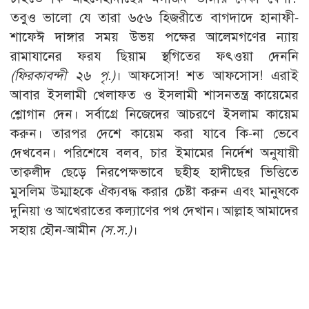
তবুও ভালো যে তারা ৬৫৬ হিজরীতে বাগদাদে হানাফী-
শাফেঈ দাঙ্গার সময় উভয় পক্ষের আলেমগণের ন্যায়
রামাযানের ফরয ছিয়াম স্থগিতের ফৎওয়া দেননি
(ফিরকাবন্দী ২৬ পৃ.)
। আফসোস! শত আফসোস! এরাই
আবার ইসলামী খেলাফত ও ইসলামী শাসনতন্ত্র কায়েমের
শ্লোগান দেন। সর্বাগ্রে নিজেদের আচরণে ইসলাম কায়েম
করুন। তারপর দেশে কায়েম করা যাবে কি-না ভেবে
দেখবেন। পরিশেষে বলব, চার ইমামের নির্দেশ অনুযায়ী
তাক্বলীদ ছেড়ে নিরপেক্ষভাবে ছহীহ হাদীছের ভিত্তিতে
মুসলিম উম্মাহকে ঐক্যবদ্ধ করার চেষ্টা করুন এবং মানুষকে
দুনিয়া ও আখেরাতের কল্যাণের পথ দেখান। আল্লাহ আমাদের
সহায় হৌন-আমীন
(স.স.)
।