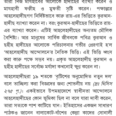
তারা নিজ মাযহাবের আলোকে হাদীছের ব্যাখ্যা করেন ও
মাযহাবী ফক্বীহ ও মুফতী সৃষ্টি করেন। পক্ষান্তরে
আহলেহাদীছগণ নির্দিষ্টভাবে কারু রায়-এর ভিত্তিতে কুরআন-
হাদীছ ব্যাখ্যা করেন না। বরং কুরআন-হাদীছের ভিত্তিতে রায়-
এর ব্যাখ্যা করেন। এটিই আহলেহাদীছের অন্যতম মৌলিক
বৈশিষ্ট্য। আর মানুষের সার্বিক জীবনকে পবিত্র কুরআন ও
ছহীহ হাদীছের আলোকে পরিচালনার গভীর প্রেরণাই হ’ল
‘আহলেহাদীছ আন্দোলনে’র নৈতিক ভিত্তি। এই ভিত্তি ধ্বংস
করা কারু পক্ষে সম্ভব নয়। প্রকৃত আহলেহাদীছ কুরআন ও
ছহীহ হাদীছের সর্বোচ্চ মর্যাদা কখনোই ক্ষুণ্ণ করেন না।
আহলেহাদীছরা ১৯ শতকে ‘বৃটিশের অনুমোদিত নতুন দল’
বলে তাচ্ছিল্য করা বিজ্ঞদের জন্য শোভনীয় নয়
(দ্রঃ থিসিস
২৭৫ পৃ.)
। একইভাবে উপমহাদেশে স্বাধীনতা আন্দোলনে
আহলেহাদীছের কোন ভূমিকা ছিল না বলে যারা দাবী করেন,
তারা সত্যকে পাশ কাটিয়ে যান। ইতিহাসের একজন সাধারণ
পাঠকও জানেন বালাকোট-বাঁশের কেল্লা কাদের সোনালী