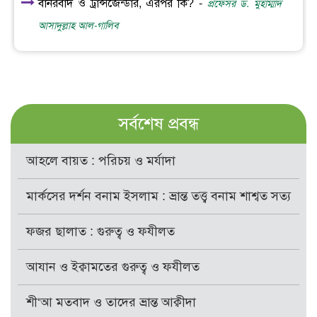
বানরবাদ ও ট্রান্সজেন্ডার, এরপর কি? -
প্রফেসর ড. মুহাম্মাদ
আসাদুল্লাহ আল-গালিব
সর্বশেষ প্রবন্ধ
আহলে বায়ত : পরিচয় ও মর্যাদা
মার্কসের দর্শন বনাম ইসলাম : ভ্রান্ত তত্ত্ব বনাম শাশ্বত সত্য
ফজর ছালাত : গুরুত্ব ও ফযীলত
আযান ও ইক্বামতের গুরুত্ব ও ফযীলত
শী‘আ মতবাদ ও তাদের ভ্রান্ত আক্বীদা