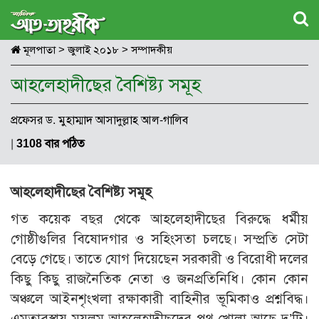
মূলপাতা
>
জুলাই ২০১৮
>
সম্পাদকীয়
আহলেহাদীছের বৈশিষ্ট্য সমূহ
প্রফেসর ড. মুহাম্মাদ আসাদুল্লাহ আল-গালিব
|
3108 বার পঠিত
আহলেহাদীছের বৈশিষ্ট্য সমূহ
গত কয়েক বছর থেকে আহলেহাদীছের বিরুদ্ধে ধর্মীয়
গোষ্ঠীগুলির বিষোদ্গার ও সহিংসতা চলছে। সম্প্রতি সেটা
বেড়ে গেছে। তাতে যোগ দিয়েছেন সরকারী ও বিরোধী দলের
কিছু কিছু রাজনৈতিক নেতা ও জনপ্রতিনিধি। কোন কোন
অঞ্চলে আইনশৃংখলা রক্ষাকারী বাহিনীর ভূমিকাও প্রশ্নবিদ্ধ।
এমতাবস্থায় মযলূম আহলেহাদীছদের পথ খোলা আছে দু’টি।