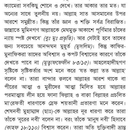
ক্যামেরা সবকিছু শোনে ও দেখে। তার আকার তার মত। যা
অন্যের সাথে তুলনীয় নয়। আল্লাহ সাত আসমানের উপর
আরশে সমুন্নীত। কিন্তু তাঁর জ্ঞান ও শক্তি সর্বত্র বিরাজিত।
জান্নাতে মুমিনগণ আল্লাহকে মেঘমুক্ত আকাশে পূর্ণিমার চাঁদের
ন্যায় স্পষ্ট দেখবে’
(বুঃ মুঃ প্রভৃতি)
। আর সেটাই হবে তাদের
জন্য সবচেয়ে আনন্দঘন মুহূর্ত
(মুসলিম)
। কিন্তু কাফির-
মুনাফিকরা তাদের অবিশ্বাস ও কপট বিশ্বাসের কারণে তাঁকে
দেখতে পাবে না
(মুত্বাফফেফীন ৮৩/১৫)
। আহলেহাদীছগণ
সৃষ্টিকে সৃষ্টিকর্তার অংশ মনে করে ‘যত কল্লা তত আল্লাহ’
বলেন না। তারা বান্দার ক্বলবে আল্লাহর আরশ থাকে বা
পীরের আত্মা ও মুরীদের আত্মা মিলিত হয়ে আল্লাহর
পরমাত্মায় লীন হয়ে ফানা ফিল্লাহ ও বাক্বা বিল্লাহর প্রচলিত
মা‘রেফতী ধারণাকে স্রেফ শয়তানী প্রতারণা মনে করেন।
শেষনবী মুহাম্মাদ (ছাঃ)-কে আল্লাহর নূর ধারণা করে তারা
তাঁকে ‘নূরের নবী’ বলেন না। বরং তাঁকে ‘মানুষ নবী’ হিসাবে
(কাহফ ১৮/১১০)
বিশ্বাস করেন। তারা অতি যুক্তিবাদী ভ্রান্ত