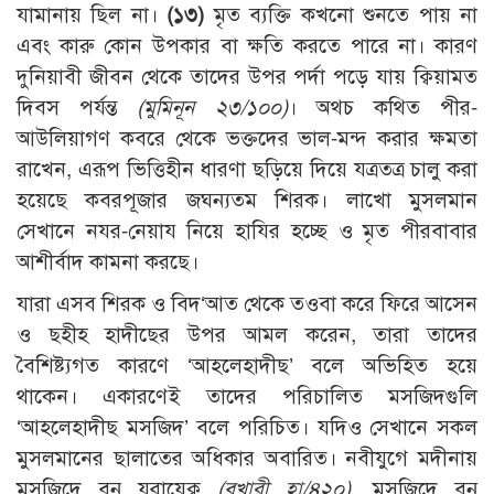
যামানায় ছিল না।
(১৩)
মৃত ব্যক্তি কখনো শুনতে পায় না
এবং কারু কোন উপকার বা ক্ষতি করতে পারে না। কারণ
দুনিয়াবী জীবন থেকে তাদের উপর পর্দা পড়ে যায় ক্বিয়ামত
দিবস পর্যন্ত
(মুমিনূন ২৩/১০০)
। অথচ কথিত পীর-
আউলিয়াগণ কবরে থেকে ভক্তদের ভাল-মন্দ করার ক্ষমতা
রাখেন, এরূপ ভিত্তিহীন ধারণা ছড়িয়ে দিয়ে যত্রতত্র চালু করা
হয়েছে কবরপূজার জঘন্যতম শিরক। লাখো মুসলমান
সেখানে নযর-নেয়ায নিয়ে হাযির হচ্ছে ও মৃত পীরবাবার
আশীর্বাদ কামনা করছে।
যারা এসব শিরক ও বিদ‘আত থেকে তওবা করে ফিরে আসেন
ও ছহীহ হাদীছের উপর আমল করেন, তারা তাদের
বৈশিষ্ট্যগত কারণে ‘আহলেহাদীছ’ বলে অভিহিত হয়ে
থাকেন। একারণেই তাদের পরিচালিত মসজিদগুলি
‘আহলেহাদীছ মসজিদ’ বলে পরিচিত। যদিও সেখানে সকল
মুসলমানের ছালাতের অধিকার অবারিত। নবীযুগে মদীনায়
মসজিদে বনু যুরায়েক্ব
(
বুখারী হা/৪২০
)
, মসজিদে বনু