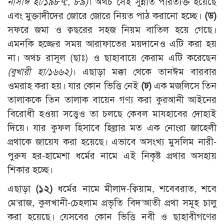
নাসাঈ হা/১৯৮৭;, ৮৯)
। অথচ সেই সুন্নাত পরিত্যক্ত হয়েছে
এবং মুক্তাদীদের জোরে জোরে নিয়ত পাঠ করানো হচ্ছে।
(ড)
সফরে জমা ও ক্বছরের সহজ নিয়ম বাতিল হয়ে গেছে।
এমনকি হজ্জের সময় আরাফাতের ময়দানেও এটি করা হয়
না। অথচ রাসূল (ছাঃ) ও ছাহাবায়ে কেরাম এটি করেছেন
(
বুখারী হা/১৬৬২
)
। এছাড়া মক্কা থেকে তানঈম বারবার
ওমরাহ করা হয়। যার কোন ভিত্তি নেই
(ঢ)
এক মজলিসে তিন
তালাককে তিন তালাক বায়েন গণ্য করা কুরআনী আইনের
বিরোধী হওয়া সত্ত্বেও তা চলছে কেবল মাযহাবের দোহাই
দিয়ে। যার কুফল হিসাবে হিল্লার মত এক নোংরা জাহেলী
প্রথাকে জায়েয করা হয়েছে। এভাবে অসংখ্য মুসলিম নারী-
পুরুষ হর-হামেশা ধর্মের নামে এই নিকৃষ্ট প্রথার অসহায়
শিকার হচ্ছে।
এছাড়া
(১২)
ধর্মের নামে মীলাদ-ক্বিয়াম, শবেবরাত, শবে
মে‘রাজ, কুলখানী-চেহলাম প্রভৃতি বিদ‘আতী প্রথা সমূহ চালু
করা হয়েছে। যেসবের কোন ভিত্তি নবী ও ছাহাবীগণের