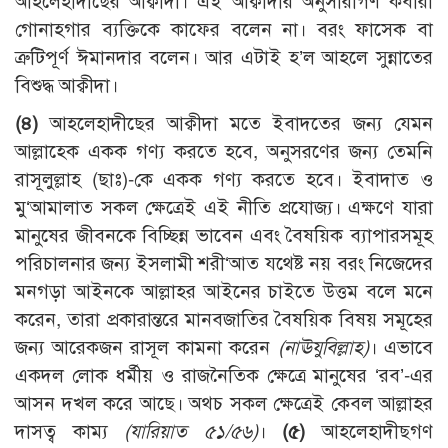
আহলেহাদীছের আক্বীদা। এই আক্বীদার অনুসারীগণ কবীরা
গোনাহগার ব্যক্তিকে কাফের বলেন না। বরং ফাসেক বা
ত্রুটিপূর্ণ ঈমানদার বলেন। আর এটাই হ’ল আহলে সুন্নাতের
বিশুদ্ধ আক্বীদা।
(৪)
আহলেহাদীছের আক্বীদা মতে ইবাদতের জন্য যেমন
আল্লাহ্কে একক গণ্য করতে হবে, অনুসরণের জন্য তেমনি
রাসূলুল্লাহ (ছাঃ)-কে একক গণ্য করতে হবে। ইবাদাত ও
মু‘আমালাত সকল ক্ষেত্রেই এই নীতি প্রযোজ্য। এক্ষণে যারা
মানুষের জীবনকে বিচ্ছিন্ন ভাবেন এবং বৈষয়িক ব্যাপারসমূহ
পরিচালনার জন্য ইসলামী শরী‘আত যথেষ্ট নয় বরং নিজেদের
মনগড়া আইনকে আল্লাহর আইনের চাইতে উত্তম বলে মনে
করেন, তারা প্রকারান্তরে মানবজাতির বৈষয়িক বিষয় সমূহের
জন্য আরেকজন রাসূল কামনা করেন
(নাঊযুবিল্লাহ)
। এভাবে
একদল লোক ধর্মীয় ও রাজনৈতিক ক্ষেত্রে মানুষের ‘রব’-এর
আসন দখল করে আছে। অথচ সকল ক্ষেত্রেই কেবল আল্লাহর
দাসত্ব কাম্য
(যারিয়াত ৫১/৫৬)
।
(৫)
আহলেহাদীছগণ