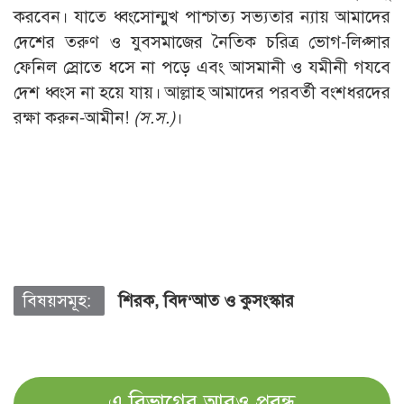
করবেন। যাতে ধ্বংসোন্মুখ পাশ্চাত্য সভ্যতার ন্যায় আমাদের
দেশের তরুণ ও যুবসমাজের নৈতিক চরিত্র ভোগ-লিপ্সার
ফেনিল স্রোতে ধসে না পড়ে এবং আসমানী ও যমীনী গযবে
দেশ ধ্বংস না হয়ে যায়। আল্লাহ আমাদের পরবর্তী বংশধরদের
রক্ষা করুন-আমীন!
(স.স.)
।
বিষয়সমূহ:
শিরক, বিদ‘আত ও কুসংস্কার
এ বিভাগের আরও প্রবন্ধ