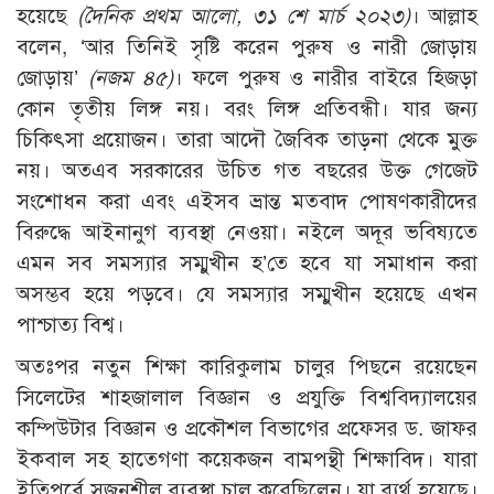
হয়েছে
(দৈনিক প্রথম আলো, ৩১ শে মার্চ ২০২৩)
। আল্লাহ
বলেন, ‘আর তিনিই সৃষ্টি করেন পুরুষ ও নারী জোড়ায়
জোড়ায়’
(নজম ৪৫)
। ফলে পুরুষ ও নারীর বাইরে হিজড়া
কোন তৃতীয় লিঙ্গ নয়। বরং লিঙ্গ প্রতিবন্ধী। যার জন্য
চিকিৎসা প্রয়োজন। তারা আদৌ জৈবিক তাড়না থেকে মুক্ত
নয়। অতএব সরকারের উচিত গত বছরের উক্ত গেজেট
সংশোধন করা এবং এইসব ভ্রান্ত মতবাদ পোষণকারীদের
বিরুদ্ধে আইনানুগ ব্যবস্থা নেওয়া। নইলে অদূর ভবিষ্যতে
এমন সব সমস্যার সম্মুখীন হ’তে হবে যা সমাধান করা
অসম্ভব হয়ে পড়বে। যে সমস্যার সম্মুখীন হয়েছে এখন
পাশ্চাত্য বিশ্ব।
অতঃপর নতুন শিক্ষা কারিকুলাম চালুর পিছনে রয়েছেন
সিলেটের শাহজালাল বিজ্ঞান ও প্রযুক্তি বিশ্ববিদ্যালয়ের
কম্পিউটার বিজ্ঞান ও প্রকৌশল বিভাগের প্রফেসর ড. জাফর
ইকবাল সহ হাতেগণা কয়েকজন বামপন্থী শিক্ষাবিদ। যারা
ইতিপূর্বে সৃজনশীল ব্যবস্থা চালু করেছিলেন। যা ব্যর্থ হয়েছে।