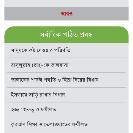
আরও
সর্বাধিক পঠিত প্রবন্ধ
মানুষকে কষ্ট দেওয়ার পরিণতি
রাসূলুল্লাহ (ছাঃ)-কে ভালবাসা
তালাকের শারঈ পদ্ধতি ও হিল্লা বিয়ের বিধান
ইসলামে দাড়ি রাখার বিধান
হজ্জ : গুরুত্ব ও ফযীলত
কুরআন শিক্ষা ও তেলাওয়াতের ফযীলত