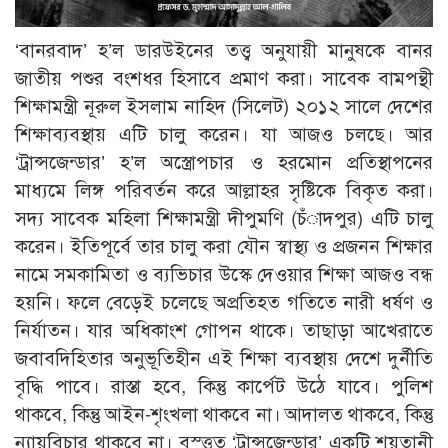
‘বানরবাদ’ হ’ল ডারউইনের তত্ত্ব অনুযায়ী মানুষকে বানর
জাতীয় পশুর বংশধর হিসাবে প্রমাণ করা। সাবেক বামপন্থী
শিক্ষামন্ত্রী নূরুল ইসলাম নাহিদ (সিলেট) ২০১২ সালে দেশের
শিক্ষাব্যবস্থায় এটি চালু করেন। যা আজও চলছে। আর
‘ট্রান্সজেন্ডার’ হ’ল অস্ত্রোপচার ও হরমোন প্রতিস্থাপনের
মাধ্যমে লিঙ্গ পরিবর্তন করে আল্লাহর সৃষ্টিকে বিকৃত করা।
সদ্য সাবেক মহিলা শিক্ষামন্ত্রী দীপুমণি (চঁাদপুর) এটি চালু
করেন। ইতিপূর্বে তার চালু করা যৌন স্বাস্থ্য ও প্রজনন শিক্ষার
নামে সমকামিতা ও ব্যভিচার উস্কে দেওয়ার শিক্ষা আজও বন্ধ
হয়নি। ফলে বেড়েই চলেছে অপ্রতিহত গতিতে নারী ধর্ষণ ও
নির্যাতন। যার অধিকাংশ গোপন থাকে। তাছাড়া আখেরাতে
জবাবদিহিতার অনুভূতিহীন এই শিক্ষা ব্যবস্থায় দেশে দুর্নীতি
বৃদ্ধি পাবে। রাস্তা হবে, কিন্তু কার্পেট উঠে যাবে। পুলিশ
থাকবে, কিন্তু আইন-শৃংখলা থাকবে না। আদালত থাকবে, কিন্তু
ন্যায়বিচার থাকবে না। বস্ত্তত ‘ট্রান্সজেন্ডার’ একটি শয়তানী