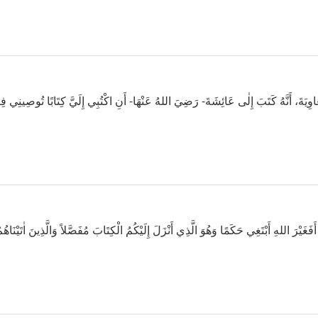
وِيَةَ، أَنَّهُ كَتَبَ إِلٰى عَائِشَةَ- رَضِيَ اللهُ عَنْهَا- أَنِ اكْتُبِي إِلَيَّ كِتَابًا تُوصِينِي فِي
أَفَغَيْرَ اللهِ أَبْتَغِي حَكَمًا وَهُوَ الَّذِي أَنْزَلَ إِلَيْكُمُ الْكِتَابَ مُفَصَّلاً وَالَّذِينَ اٰتَيْنَاهُ