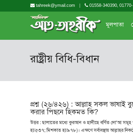
tahreek@ymail.com
|
01558-340390, 01770
মূলপাতা
রাষ্ট্রীয় বিধি-বিধান
প্রশ্ন (২৬/৪২৬) : আল্লাহ সকল ভাষাই
করার পিছনে হিকমত কি?
উত্তর : ছালাতের মধ্যে কুরআন ও হাদীছে বর্ণিত দো‘আ সমূহ
হা/৫৩৭; মিশকাত হা/৯৭৮)। এক্ষণে সর্বাবস্থায় আল্লাহর ন