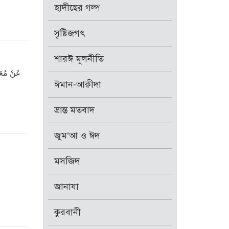
হাদীছের গল্প
সৃষ্টিজগৎ
শারঈ মূলনীতি
عَنْ مُعَا
ঈমান-আক্বীদা
ভ্রান্ত মতবাদ
জুম‘আ ও ঈদ
মসজিদ
জানাযা
কুরবানী