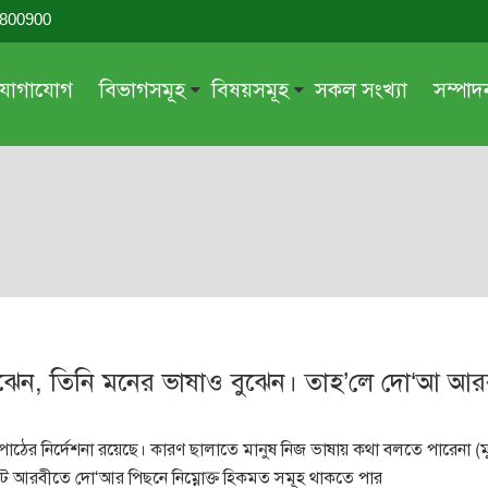
-800900
যোগাযোগ
বিভাগসমূহ
বিষয়সমূহ
সকল সংখ্যা
সম্পা
সম্পাদকীয়
জায়েয-নাজায়েয
গ্রন্থ পর্যালোচনা
আক্বীদা বা বিশ্বাস
দরসে কুরআন
শিক্ষা ও সংস্কৃতি
দরসে হাদীছ
নারী সমাজ
প্রবন্ধ সমুহ
আত্মশুদ্ধি
সাময়িক প্রসঙ্গ
পরকাল
 বুঝেন, তিনি মনের ভাষাও বুঝেন। তাহ’লে দো‘আ আ
সময়ের ভাবনা
নীতি-নৈতিকতা
মহিলা অঙ্গন
তারবিয়াত
 পাঠের নির্দেশনা রয়েছে। কারণ ছালাতে মানুষ নিজ ভাষায় কথা বলতে পারেনা (
আরও
আরও
িকটে আরবীতে দো‘আর পিছনে নিম্নোক্ত হিকমত সমূহ থাকতে পার