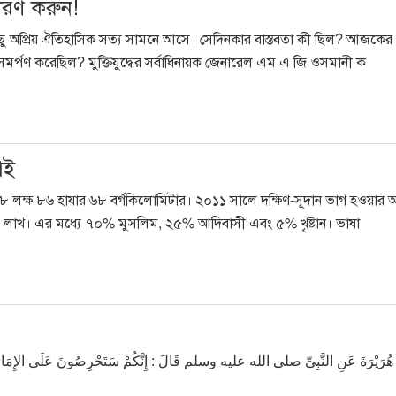
ধারণ করুন!
িছু অপ্রিয় ঐতিহাসিক সত্য সামনে আসে। সেদিনকার বাস্তবতা কী ছিল? আজকের প
সমর্পণ করেছিল? মুক্তিযুদ্ধের সর্বাধিনায়ক জেনারেল এম এ জি ওসমানী ক
াই
ন ১৮ লক্ষ ৮৬ হাযার ৬৮ বর্গকিলোমিটার। ২০১১ সালে দক্ষিণ-সূদান ভাগ হওয়ার আগ
 ৬০ লাখ। এর মধ্যে ৭০% মুসলিম, ২৫% আদিবাসী এবং ৫% খৃষ্টান। ভাষা
هُرَيْرَةَ عَنِ النَّبِىِّ صلى الله عليه وسلم قَالَ : إِنَّكُمْ سَتَحْرِصُونَ عَلَى الإِمَارَةِ، و