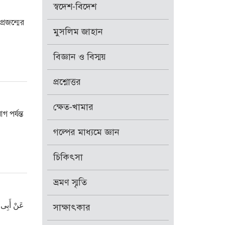
স্বদেশ-বিদেশ
্রজন্মের
মুসলিম জাহান
বিজ্ঞান ও বিস্ময়
প্রশ্নোত্তর
ক্ষেত-খামার
 পর্যন্ত
গল্পের মাধ্যমে জ্ঞান
চিকিৎসা
ভ্রমণ স্মৃতি
عَنْ أَبِى 
সাক্ষাৎকার