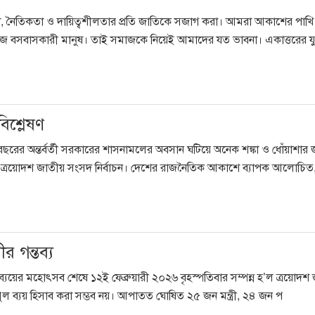
া, নৈতিকতা ও দায়িত্বশীলতার প্রতি জাতিকে সজাগ করা। আমরা আকাশের পাখি
জে বসবাসকারী মানুষ। তাই সমাজকে নিয়েই আমাদের যত ভাবনা। একাত্তরের যুদ
িশ্লেষণ
রের অন্তর্বর্তী সরকারের শাসনামলের অবসান ঘটিয়ে অনেক শঙ্কা ও ধোঁয়াশার জ
হ’ল ত্রয়োদশ জাতীয় সংসদ নির্বাচন। দেশের রাজনৈতিক আকাশে ব্যাপক আলোচিত
 গন্তব্য
 ব্যয়ের মহোৎসব শেষে ১২ই ফেব্রুয়ারী ২০২৬ বৃহস্পতিবার সম্পন্ন হ’ল ত্রয়োদশ
িপুল ব্যয় হিসাব করা সম্ভব নয়। আপাতত ঘোষিত ২৫ জন মন্ত্রী, ২৪ জন প