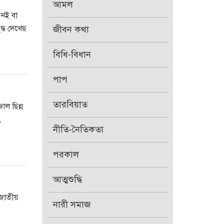
আমল
 নই বা
্ধ দেখেছ
জীবন কথা
বিধি-বিধান
পাপ
তারবিয়াত
াল ছিন্ন
,
নীতি-নৈতিকতা
পরকাল
আত্মশুদ্ধি
 জাতীয়
নারী সমাজ