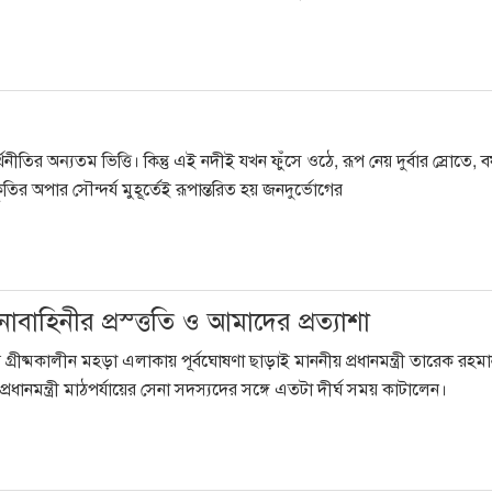
ীতির অন্যতম ভিত্তি। কিন্তু এই নদীই যখন ফুঁসে ওঠে, রূপ নেয় দুর্বার স্রোতে, বর
তির অপার সৌন্দর্য মুহূর্তেই রূপান্তরিত হয় জনদুর্ভোগের
নাবাহিনীর প্রস্ত্ততি ও আমাদের প্রত্যাশা
্রীষ্মকালীন মহড়া এলাকায় পূর্বঘোষণা ছাড়াই মাননীয় প্রধানমন্ত্রী তারেক রহম
ানমন্ত্রী মাঠপর্যায়ের সেনা সদস্যদের সঙ্গে এতটা দীর্ঘ সময় কাটালেন।