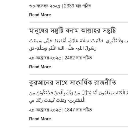
৩০-নভেম্বর-২০২৫ | 2339 বার পঠিত
Read More
মানুষের সন্তুষ্টি বনাম আল্লাহর সন্তুষ্টি
هِ وَلَا تُكْثِرِي. فَكَتَبَتْ: سَلَامٌ عَلَيْكَ، أَمَّا بَعْدُ: فَإِنِّي سَمِعْتُ
رَسُولَ اللهِ- صَلَّى اللهُ عَلَيْهِ وَسَلَّمَ- يَق
২৯-অক্টোবর-২০২৫ | 2462 বার পঠিত
Read More
কুরআনের সাথে সাংঘর্ষিক রাজনীতি
مُ الْكِتَابَ يَعْلَمُونَ أَنَّهُ مُنَزَّلٌ مِنْ رَبِّكَ بِالْحَقِّ فَلاَ تَكُونَنَّ مِنَ
الْمُمْتَرِينَ- وَتَمَّتْ كَلِمَتُ رَبِّكَ صِ
২৯-অক্টোবর-২০২৫ | 1847 বার পঠিত
Read More