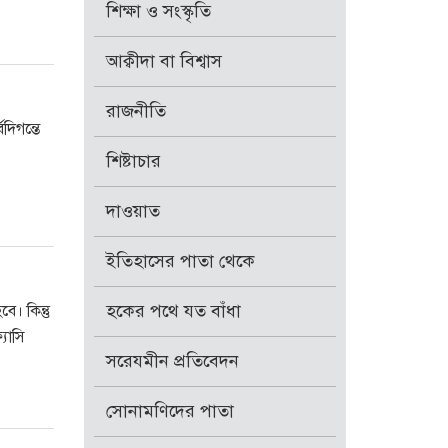
শিক্ষা ও সংস্কৃতি
আক্বীদা বা বিশ্বাস
রাজনীতি
দিগন্তে
শিষ্টাচার
দাওয়াত
ইতিহাসের পাতা থেকে
হকের পথে যত বাঁধা
। কিন্তু
যাসি
সরেযমীন প্রতিবেদন
সোনামণিদের পাতা