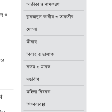
আক্বীক্বা ও নামকরণ
কসু ও
কুরআনুল কারীম ও তাফসীর
দো‘আ
মীরাছ
বিবাহ ও তালাক
ধরে
কসম ও মানত
দণ্ডবিধি
মহিলা বিষয়ক
া
শিক্ষাব্যবস্থা