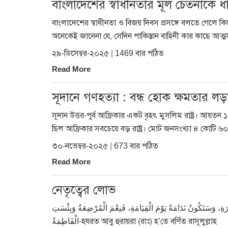
বাংলাদেশের স্বাধীনতার মূল চেতনাকে 
বাংলাদেশের স্বাধীনতা ও বিজয় দিবস প্রসঙ্গে বলতে গেলে ক
অনেকেই জানেনা যে, সেদিন পাকিস্তান বাহিনী কার কাছে আত্ম
২৯-ডিসেম্বর-২০২৫ | 1469 বার পঠিত
Read More
সূদানে গণহত্যা : বন্ধ হোক ক্ষমতার লড়
সূদান উত্তর-পূর্ব আফ্রিকার একট বৃহৎ মুসলিম রাষ্ট্র। আয়ত
ছিল আফ্রিকার সবচেয়ে বড় রাষ্ট্র। মোট জনসংখ্যা ৪ কোটি
৩০-নভেম্বর-২০২৫ | 673 বার পঠিত
Read More
নেতৃত্বের লোভ
َسَتَكُونُ نَدَامَةً يَوْمَ الْقِيَامَةِ، فَنِعْمَ الْمُرْضِعَةُ وَبِئْسَتِ
الْفَاطِمَةُ-হযরত আবু হুরায়রা (রাঃ) হ’তে বর্ণিত রাসূলুল্লাহ