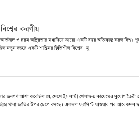
 বিশ্বের করণীয়
করুণ আর্তনাদ ও চরম অস্থিরতার মধ্যদিয়ে আরো একটি বছর অতিক্রান্ত করল বিশ্ব। পূর্ব
িল নতুন বছরে একটি শান্তিময় স্থিতিশীল বিশ্বের। মু
নদার জনগণ আশা করেছিল যে, দেশে ইসলামী খেলাফত কায়েমের সুযোগ তৈরী হবে
র হিংস্র থাবা জাতির উপর চেপে বসছে। একদল ফ্যাসিস্ট যাওয়ার পর আরেকদল ফ্