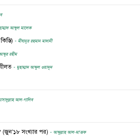
িব
হাম্মাদ আব্দুল মালেক
কিস্তি)
-
মীযানুর রহমান মাদানী
 আব্দুর রহীম
 ফযীলত
-
মুহাম্মাদ আব্দুল ওয়াদূদ
 আসাদুল্লাহ আল-গালিব
জুন’১৮ সংখ্যার পর)
-
আব্দুল্লাহ আল-মা‘রূফ