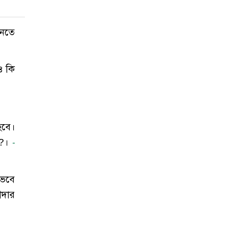
ানতে
ও কি
হবে।
ী?।
-
ভেবে
ীদার