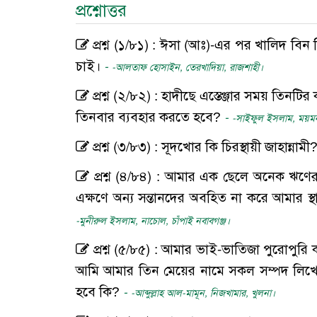
প্রশ্নোত্তর
প্রশ্ন (১/৮১) : ঈসা (আঃ)-এর পর খালিদ বি
চাই।
-
-আলতাফ হোসাইন, তেরখাদিয়া, রাজশাহী।
প্রশ্ন (২/৮২) : হাদীছে এস্তেঞ্জার সময় তিনট
তিনবার ব্যবহার করতে হবে?
-
-সাইফুল ইসলাম, ময়ম
প্রশ্ন (৩/৮৩) : সূদখোর কি চিরস্থায়ী জাহান্নামী
প্রশ্ন (৪/৮৪) : আমার এক ছেলে অনেক ঋণে
এক্ষণে অন্য সন্তানদের অবহিত না করে আমার স
-মুনীরুল ইসলাম, নাচোল, চাঁপাই নবাবগঞ্জ।
প্রশ্ন (৫/৮৫) : আমার ভাই-ভাতিজা পুরোপুরি
আমি আমার তিন মেয়ের নামে সকল সম্পদ লিখে 
হবে কি?
-
-আব্দুল্লাহ আল-মামূন, নিজখামার, খুলনা।