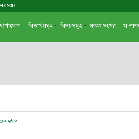
-800900
যোগাযোগ
বিভাগসমূহ
বিষয়সমূহ
সকল সংখ্যা
সম্পা
সম্পাদকীয়
জায়েয-নাজায়েয
গ্রন্থ পর্যালোচনা
আক্বীদা বা বিশ্বাস
দরসে কুরআন
শিক্ষা ও সংস্কৃতি
দরসে হাদীছ
নারী সমাজ
প্রবন্ধ সমুহ
আত্মশুদ্ধি
সাময়িক প্রসঙ্গ
পরকাল
সময়ের ভাবনা
নীতি-নৈতিকতা
মহিলা অঙ্গন
তারবিয়াত
হ আল-গালিব
আরও
আরও