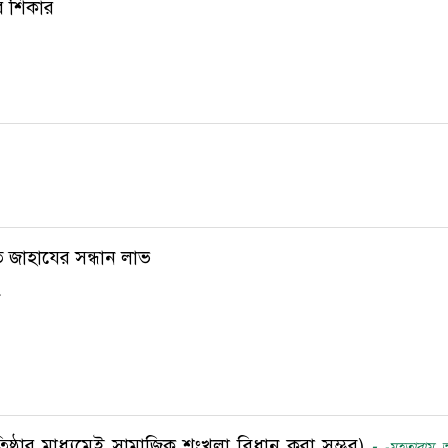
ির শিকার
 জাহাযের সন্ধান লাভ
ন
তিষ্ঠার মাধ্যমেই সামাজিক শৃংখলা বিধান করা সম্ভব)
-
-মুহতারাম 