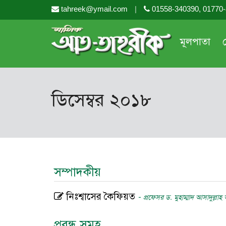
tahreek@ymail.com
|
01558-340390, 01770
মূলপাতা
ডিসেম্বর ২০১৮
সম্পাদকীয়
নিঃশ্বাসের কৈফিয়ত
-
প্রফেসর ড. মুহাম্মাদ আসাদুল্লা
প্রবন্ধ সমুহ