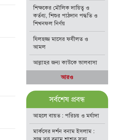
শিক্ষকের মৌলিক দায়িত্ব ও
কর্তব্য, শিশুর পাঠদান পদ্ধতি ও
শিখনফল নির্ণয়
যিলহজ্জ মাসের ফযীলত ও
আমল
আল্লাহর জন্য কাউকে ভালবাসা
আরও
সর্বশেষ প্রবন্ধ
আহলে বায়ত : পরিচয় ও মর্যাদা
মার্কসের দর্শন বনাম ইসলাম :
ভ্রান্ত তত্ত্ব বনাম শাশ্বত সত্য