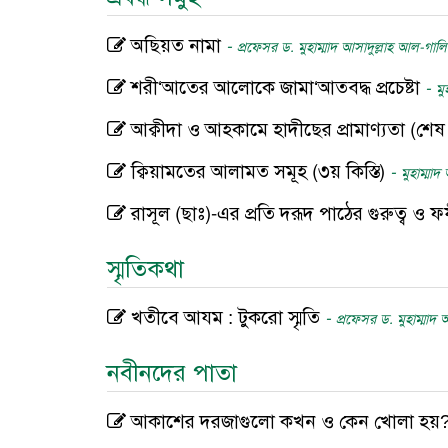
অছিয়ত নামা
-
প্রফেসর ড. মুহাম্মাদ আসাদুল্লাহ আল-গাল
শরী‘আতের আলোকে জামা‘আতবদ্ধ প্রচেষ্টা
-
মু
আক্বীদা ও আহকামে হাদীছের প্রামাণ্যতা (শেষ 
ক্বিয়ামতের আলামত সমূহ (৩য় কিস্তি)
-
মুহাম্মাদ
রাসূল (ছাঃ)-এর প্রতি দরূদ পাঠের গুরুত্ব ও
স্মৃতিকথা
খতীবে আযম : টুকরো স্মৃতি
-
প্রফেসর ড. মুহাম্মাদ
নবীনদের পাতা
আকাশের দরজাগুলো কখন ও কেন খোলা হয়? (