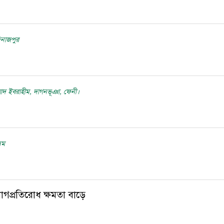
িনাজপুর
ম্মাদ ইবরাহীম, দাগনভূঞা, ফেনী।
েম
গপ্রতিরোধ ক্ষমতা বাড়ে