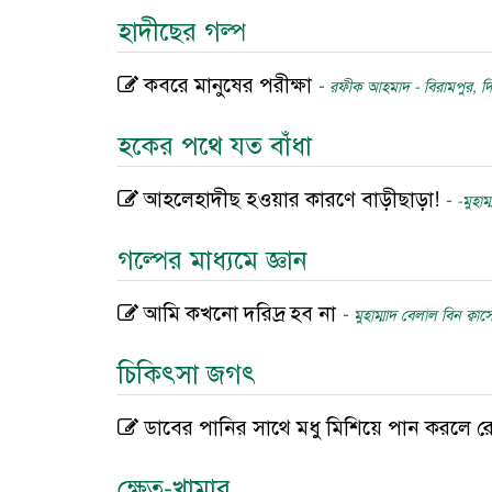
হাদীছের গল্প
কবরে মানুষের পরীক্ষা
-
রফীক আহমাদ - বিরামপুর, দ
হকের পথে যত বাঁধা
আহলেহাদীছ হওয়ার কারণে বাড়ীছাড়া!
-
-মুহা
গল্পের মাধ্যমে জ্ঞান
আমি কখনো দরিদ্র হব না
-
মুহাম্মাদ বেলাল বিন ক্বাস
চিকিৎসা জগৎ
ডাবের পানির সাথে মধু মিশিয়ে পান করলে রো
ক্ষেত-খামার