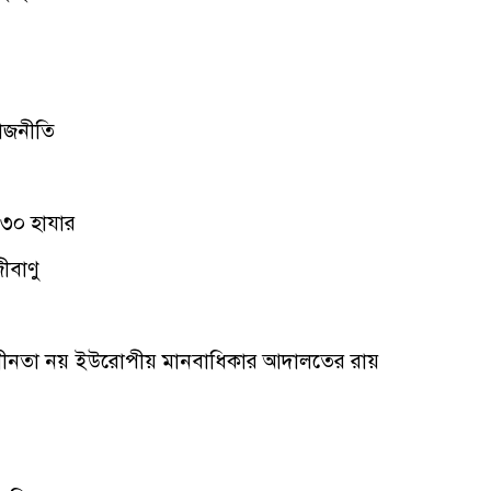
াজনীতি
 ৩০ হাযার
ীবাণু
্বাধীনতা নয় ইউরোপীয় মানবাধিকার আদালতের রায়