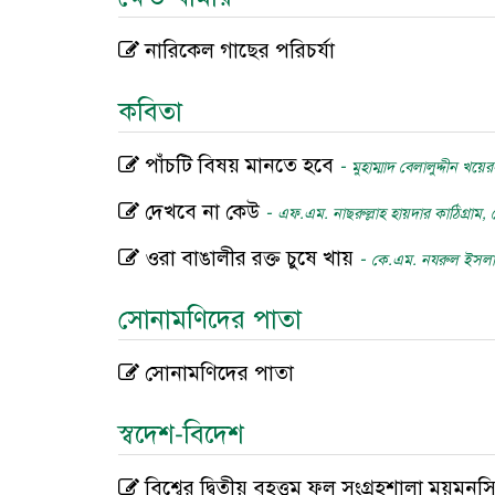
নারিকেল গাছের পরিচর্যা
কবিতা
পাঁচটি বিষয় মানতে হবে
-
মুহাম্মাদ বেলালুদ্দীন খয়ে
দেখবে না কেউ
-
এফ.এম. নাছরুল্লাহ হায়দার কাঠিগ্রাম,
ওরা বাঙালীর রক্ত চুষে খায়
-
কে.এম. নযরুল ইসলাম
সোনামণিদের পাতা
সোনামণিদের পাতা
স্বদেশ-বিদেশ
বিশ্বের দ্বিতীয় বৃহত্তম ফল সংগ্রহশালা ময়মনস