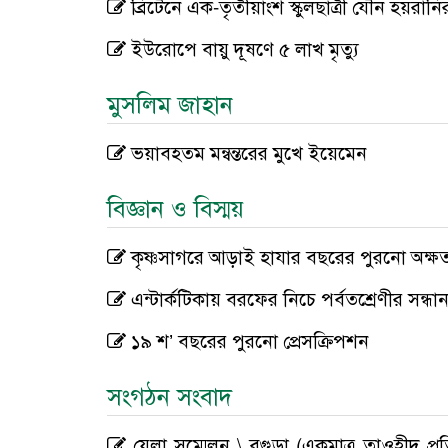
ব্রিটেনে এক-তৃতীয়াংশ স্কুলছাত্রী যৌন হয়রান
ইউরোপে বায়ু দূষণে ৫ লাখ মৃত্যু
মুসলিম জাহান
ভয়াবহতম মন্বন্তরের মুখে ইয়েমেন
বিজ্ঞান ও বিস্ময়
কৃষ্ণসাগরে আড়াই হাযার বছরের পুরনো অক্ষত
এন্টার্কটিকায় বরফের নিচে পর্বতশ্রেণীর সন্ধা
১৯ শ’ বছরের পুরনো প্রেসক্রিপশন
সংগঠন সংবাদ
যেলা সম্মেলন \ বগুড়া (একমাত্র তাওহীদ প্র