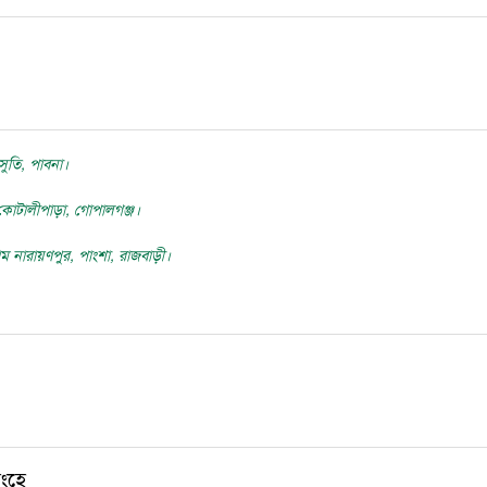
রসুতি, পাবনা।
 কোটালীপাড়া, গোপালগঞ্জ।
 নারায়ণপুর, পাংশা, রাজবাড়ী।
িংহে