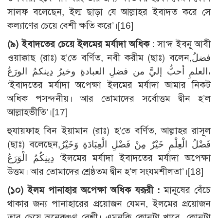
সালফ বলেছেন, ইল্ম ছাড়া যে আল্লাহর ইবাদত করে সে
কল্যাণের চেয়ে বেশী ক্ষতি করে’।
[16]
(৯) ইবাদতের চেয়ে ইলমের মর্যাদা অধিক
: সা‘দ ইবনু আবী
ওয়াক্কাছ (রাঃ) হ’তে বর্ণিত, নবী করীম (ছাঃ) বলেন,فضلُ
العلمِ أحبُّ إليَّ من فضلِ العبادةِ وخيرُ دِينكمُ الورَعُ،
‘ইবাদতের মর্যাদা অপেক্ষা ইলমের মর্যাদা আমার নিকট
অধিক পসন্দনীয়। আর তোমাদের সর্বোত্তম দ্বীন হ’ল
আল্লাহভীতি’।
[17]
হুযায়ফাহ বিন ইয়ামান (রাঃ) হ’তে বর্ণিত, আল্লাহর রাসূল
(ছাঃ) বলেছেন,فَضْلُ الْعِلْمِ خَيْرٌ مِنْ فَضْلِ الْعِبَادَةِ وَخَيْرُ
دِينِكُمُ الْوَرَعُ ‘ইলমের মর্যাদা ইবাদতের মর্যাদা অপেক্ষা
উত্তম। আর তোমাদের শ্রেষ্ঠতম দ্বীন হ’ল সংযমশীলতা’।
[18]
(১০) ইলম পানাহার অপেক্ষা অধিক যরূরী :
মানুষের বেঁচে
থাকার জন্য পানাহারের প্রয়োজন যেমন, ইলমের প্রয়োজন
তার চেয়ে অনেকগুণ বেশী। এমনকি কোনটা খাবে, কোনটা