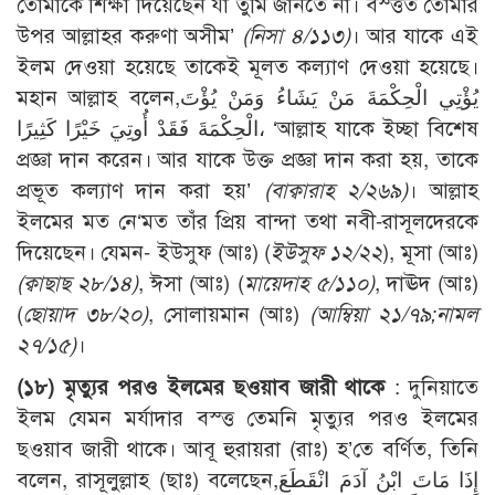
তোমাকে শিক্ষা দিয়েছেন যা তুমি জানতে না। বস্ত্তত তোমার
উপর আল্লাহর করুণা অসীম’
(নিসা ৪/১১৩)
। আর যাকে এই
ইলম দেওয়া হয়েছে তাকেই মূলত কল্যাণ দেওয়া হয়েছে।
মহান আল্লাহ বলেন,يُؤْتِي الْحِكْمَةَ مَنْ يَشَاءُ وَمَنْ يُؤْتَ
الْحِكْمَةَ فَقَدْ أُوتِيَ خَيْرًا كَثِيرًا، ‘আল্লাহ যাকে ইচ্ছা বিশেষ
প্রজ্ঞা দান করেন। আর যাকে উক্ত প্রজ্ঞা দান করা হয়, তাকে
প্রভূত কল্যাণ দান করা হয়’
(বাক্বারাহ ২/২৬৯)
। আল্লাহ
ইলমের মত নে‘মত তাঁর প্রিয় বান্দা তথা নবী-রাসূলদেরকে
দিয়েছেন। যেমন- ইউসুফ (আঃ) (
ইউসুফ ১২/২২
), মূসা (আঃ)
(
ক্বা
ছাছ ২৮/১৪
)
, ঈসা (আঃ) (
মায়েদাহ ৫/১১০)
, দাঊদ (আঃ)
(
ছোয়াদ ৩৮/২০)
, সোলায়মান (আঃ)
(
আম্বিয়া ২১/৭৯;
নামল
২৭/১৫)
।
(১৮) মৃত্যুর পরও ইলমের ছওয়াব জারী থাকে
: দুনিয়াতে
ইলম যেমন মর্যাদার বস্ত্ত তেমনি মৃত্যুর পরও ইলমের
ছওয়াব জারী থাকে। আবূ হুরায়রা (রাঃ) হ’তে বর্ণিত, তিনি
বলেন, রাসূলুল্লাহ (ছাঃ) বলেছেন,إِذَا مَاتَ ابْنُ آدَمَ انْقَطَعَ