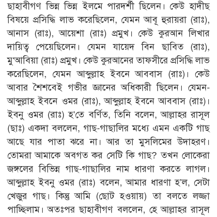
ছাহাবীগণ ভিন্ন ভিন্ন ইলমে পারদর্শী ছিলেন। কেউ হাদীছ
বিষয়ে প্রসিদ্ধি লাভ করেছিলেন, যেমন আবূ হুরায়রা (রাঃ),
আনাস (রাঃ), আয়েশা (রাঃ) প্রমুখ। কেউ কুরআন লিখার
দায়িত্ব পেয়েছিলেন। যেমন যায়েদ বিন ছাবিত (রাঃ),
মু‘আবিয়া (রাঃ) প্রমুখ। কেউ কুরআনের তাফসীরে প্রসিদ্ধি লাভ
করেছিলেন, যেমন আব্দুল্লাহ ইবনে আববাস (রাঃ)। কেউ
আবার শৈশবেই গভীর জ্ঞানের অধিকারী ছিলেন। যেমন-
আব্দুল্লাহ ইবনে ওমর (রাঃ), আব্দুল্লাহ ইবনে আববাস (রাঃ)।
ইবনু ওমর (রাঃ) হ’তে বর্ণিত, তিনি বলেন, আল্লাহর রাসূল
(ছাঃ) একদা বললেন, গাছ-গাছালির মধ্যে এমন একটি গাছ
আছে যার পাতা ঝরে না। আর তা মুসলিমের উদাহরণ।
তোমরা আমাকে অবগত কর সেটি কি গাছ? তখন লোকেরা
জঙ্গলের বিভিন্ন গাছ-গাছালির নাম ধারণা করতে লাগল।
আব্দুল্লাহ ইবনু ওমর (রাঃ) বলেন, আমার ধারণা হ’ল, সেটা
খেজুর গাছ। কিন্তু আমি (ছোট হওয়ায়) তা বলতে লজ্জা
পাচ্ছিলাম। অতঃপর ছাহাবীগণ বললেন, হে আল্লাহর রাসূল