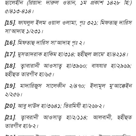
ছালেহীন (রিয়াদ: দারুল ওতান, ১ম প্রকাশ ১৪২৮ হি:)
৫/৪১৩-৪১৪।
[15]
. ফাযলুল ইলম ওয়াল ওলামা, পৃঃ ৩২১; মিফতাহু দারিস
সা‘আদাহ ১/২৩১।
[16]
. মিফতাহু দারিস সা‘আদাহ পৃঃ ২।
[17]
. মুসতাদরাক হাকিম হা/৩১৪; ছহীহুল জামে‘ হা/৪২১৪।
[18]
. ত্বাবারানী আওসাত্ব হা/৩৯৬০; বাযযার হা/২৯৬৯;
ছহীহুত তারগীব হা/৬৫।
[19]
. মাদারিজুস সালেকীন ২/৪৭০; ইলামূল মু‘আক্কেইন
২/২৫৬।
[20]
. আবু দাউদ হা/৩৬৪১; তিরমিযী হা/২৬৮২।
[21]
. ত্বাবরানী আওসাত্ব হা/২/১১৪; আলবানী, ছহীহুত
তারগীব হা/৮২।