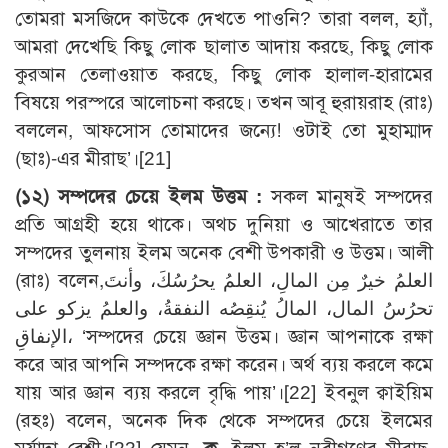
তোমরা মসজিদে কাউকে দেখতে পাওনি? তারা বলল, হ্যাঁ,
আমরা দেখেছি কিছু লোক ছালাত আদায় করছে, কিছু লোক
কুরআন তেলাওয়াত করছে, কিছু লোক হালাল-হারামের
বিষয়ে পরস্পরে আলোচনা করছে। তখন আবূ হুরায়রাহ (রাঃ)
বললেন, আফসোস তোমাদের জন্যে! ওটাই তো মুহাম্মাদ
(ছাঃ)-এর মীরাছ’।
[21]
(১২) সম্পদের চেয়ে ইলম উত্তম :
সকল মানুষই সম্পদের
প্রতি আগ্রহী হয়ে থাকে। অথচ দুনিয়া ও আখেরাতে তার
সম্পদের তুলনায় ইলম অনেক বেশী উপকারী ও উত্তম। আলী
(রাঃ) বলেন,العلمُ خيرٌ مِن المالِ، العلمُ يحرُسُكَ، وأنتَ
تحرُسُ المال، المالُ يُنقِصُه النفقةُ، والعلمُ يزكو على
الإنفاقِ، ‘সম্পদের চেয়ে জ্ঞান উত্তম। জ্ঞান আপনাকে রক্ষা
করে আর আপনি সম্পদকে রক্ষা করেন। অর্থ ব্যয় করলে কমে
যায় আর জ্ঞান ব্যয় করলে বৃদ্ধি পায়’।
[22]
ইবনুল ক্বাইয়িম
(রহঃ) বলেন, অনেক দিক থেকে সম্পদের চেয়ে ইলমের