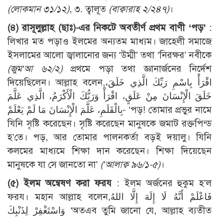
(লোকমান ৩১/১২)
, ৩. ত্বালূত
(বাক্বারাহ ২/২৪৭)
।
(৪) রাসূলুল্লাহ (ছাঃ)-এর নিকটে অবতীর্ণ প্রথম বাণী ‘পড়’
:
লিখার মত পড়াও ইলমের অন্যতম মাধ্যম। জাহেলী সমাজে
ইসলামের আলো জ্বালানোর জন্য ‘উম্মী’ তথা ‘নিরক্ষর’ নবীকে
(জুম‘আ ৬২/২)
প্রথমে পড়া তথা জ্ঞানার্জনের নির্দেশ
দিয়েছিলেন। আল্লাহ বলেন,اقْرَأْ بِاسْمِ رَبِّكَ الَّذِي خَلَقَ،
خَلَقَ الْإِنْسَانَ مِنْ عَلَقٍ، اقْرَأْ وَرَبُّكَ الْأَكْرَمُ، الَّذِي عَلَّمَ
بِالْقَلَمِ، عَلَّمَ الْإِنْسَانَ مَا لَمْ يَعْلَمْ- ‘পড়! তোমার প্রভুর নামে
যিনি সৃষ্টি করেছেন। সৃষ্টি করেছেন মানুষকে জমাট রক্তপিন্ড
হ’তে। পড়, আর তোমার পালনকর্তা বড়ই দয়ালু। যিনি
কলমের মাধ্যমে শিক্ষা দান করেছেন। শিক্ষা দিয়েছেন
মানুষকে যা সে জানতো না’
(‘আলাক্ব ৯৬/১-৫)
।
(৫) ইলম অন্বেষণ করা ফরয
: ইলম অর্জনের হুকুম হ’ল
ফরয। মহান আল্লাহ বলেন,فَاعْلَمْ أَنَّهُ لَا إِلَهَ إِلَّا اللهُ
وَاسْتَغْفِرْ لِذَنْبِكَ ‘অতএব তুমি জানো যে, আল্লাহ ব্যতীত