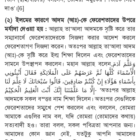
দাও’।
[6]
(২) ইলমের কারণে আদম (আঃ)-কে ফেরেশতাদের উপরে
মর্যাদা দেওয়া হয় :
আল্লাহ তা‘আলা আদমকে সৃষ্টি করে তার
সম্মানার্থে ফেরেশতাদেরকে সিজদা করার আদেশ করলে
ফেরেশতাগণ সিজদা করেন। অতঃপর আল্লাহ তা‘আলা আদম
(আঃ)-কে সৃষ্টি করে ইল্ম শিক্ষা দিলেন এবং ফেরেশতাদের
সামনে উপস্থাপন করলেন। মহান আল্লাহ বলেন,وَعَلَّمَ آدَمَ
الْأَسْمَاءَ كُلَّهَا ثُمَّ عَرَضَهُمْ عَلَى الْمَلَائِكَةِ فَقَالَ أَنْبِئُونِي
بِأَسْمَاءِ هَؤُلَاءِ إِنْ كُنْتُمْ صَادِقِينَ، قَالُوا سُبْحَانَكَ لَا عِلْمَ لَنَا
إِلَّا مَا عَلَّمْتَنَا إِنَّكَ أَنْتَ الْعَلِيمُ الْحَكِيْمُ- ‘অতঃপর আল্লাহ
আদমকে সকল বস্ত্তর নাম শিক্ষা দিলেন। অতঃপর সেগুলিকে
ফেরেশতাদের সম্মুখে পেশ করলেন এবং বললেন, তোমরা
আমাকে এগুলির নাম বল, যদি তোমরা (তোমাদের কথায়)
সত্যবাদী হও। তারা বলল, সকল পবিত্রতা আপনার জন্য।
আমাদের কোন জ্ঞান নেই, যতটুকু আপনি আমাদের