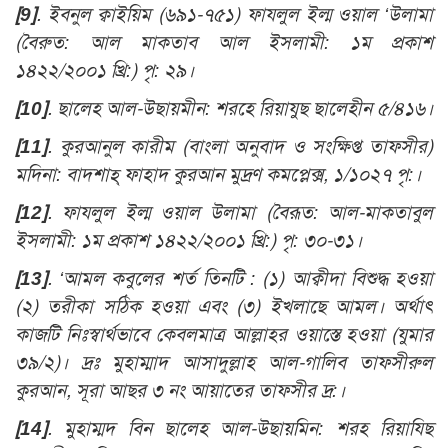
[9]
. ইবনুল ক্বাইয়িম (৬৯১-৭৫১) ফাযলুল ইল্ম ওয়াল ‘উলামা
(বৈরুত: আল মাকতাব আল ইসলামী: ১ম প্রকাশ
১৪২২/২০০১ খ্রি:) পৃ: ২৯।
[10]
. ছালেহ আল-উছায়মীন: শরহে রিয়াযুছ ছালেহীন ৫/৪১৬।
[11]
. কুরআনুল কারীম (বাংলা অনুবাদ ও সংক্ষিপ্ত তাফসীর)
মদিনা: বাদশাহ্ ফাহাদ কুরআন মুদ্রণ কমপ্লেক্স, ১/১০২৭ পৃ:।
[12]
. ফাযলুল ইল্ম ওয়াল উলামা (বৈরূত: আল-মাকতাবুল
ইসলামী: ১ম প্রকাশ ১৪২২/২০০১ খ্রি:) পৃ: ৩০-৩১।
[13]
. ‘আমল কবুলের শর্ত তিনটি : (১) আক্বীদা বিশুদ্ধ হওয়া
(২) তরীকা সঠিক হওয়া এবং (৩) ইখলাছে আমল। অর্থাৎ
কাজটি নিঃস্বার্থভাবে কেবলমাত্র আল্লা
হর
ওয়াস্তে হওয়া (যুমার
৩৯/২)। দ্রঃ মুহাম্মাদ আসাদুল্লাহ আল-গালিব তাফসীরুল
কুরআন, সূরা আছর ৩ নং আয়াতের তাফসীর দ্র:।
[14]
. মুহাম্মদ বিন ছালেহ আল-উছায়মিন: শরহ রিয়াযিছ