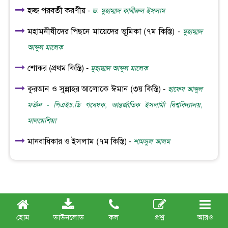
হজ্জ পরবর্তী করণীয় -
ড. মুহাম্মাদ কাবীরুল ইসলাম
মহামনীষীদের পিছনে মায়েদের ভূমিকা (৭ম কিস্তি) -
মুহাম্মাদ
আব্দুল মালেক
শোকর (প্রথম কিস্তি) -
মুহাম্মাদ আব্দুল মালেক
কুরআন ও সুন্নাহর আলোকে ঈমান (৩য় কিস্তি) -
হাফেয আব্দুল
মতীন - পিএইচ.ডি গবেষক, আন্তর্জাতিক ইসলামী বিশ্ববিদ্যালয়,
মালয়েশিয়া
মানবাধিকার ও ইসলাম (৭ম কিস্তি) -
শামসুল আলম
সর্বশেষ প্রবন্ধ
হোম
ডাউনলোড
কল
প্রশ্ন
আরও