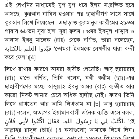
এই লেখনির মাধ্যমেই যুগ যুগ ধরে ইলম সংরক্ষিত হয়ে
আসছে। কুরআন নাযিল হওয়ার পর ছাহাবীগণ সাথে সাথে
কুরআন লিখে নিয়েছেন। এছাড়াও কুরআনুল কারীমের ২৯তম
পারায় ৬৮তম সূরা হ’ল ‘সূরা ক্বলম’। ওমর ইবনুল খাত্ত্বাব ও
আনাস ইবনু মালেক (রাঃ) থেকে বর্ণিত, তারা বলেছেন,
قيّدوا العلم بالكتابة ‘তোমরা ইলমকে লেখনীর দ্বারা বন্দী
করে ফেল’।
[4]
লিখে রাখার কারণে আমরা হাদীছ পেয়েছি। আবূ হুরায়রাহ
(রাঃ) হ’তে বর্ণিত, তিনি বলেন, নবী করীম (ছাঃ)-এর
ছাহাবীগণের মধ্যে আব্দুল্লাহ ইবনু আমর (রাঃ) ব্যতীত আর
কারো নিকট আমার চেয়ে অধিক হাদীছ নেই। কারণ তিনি
লিখে রাখতেন আর আমি লিখতাম না।
[5]
আবু হুরায়রাহ
(রাঃ) বলেন, অতঃপর ইয়ামানবাসী জনৈক ব্যক্তি এসে বলল,
اكْتُبْ لِي يَا رَسُولَ اللهِ‏.‏ فَقَالَ اكْتُبُوا لأَبِي فُلاَنٍ، ‘হে
আল্লাহর রাসূল (ছাঃ)! (এ কথাগুলো) আমাকে লিখে দিন।
তিনি (ছাহাবীদের) বললেন, তোমরা অমুকের পিতাকে লিখে