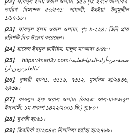
[22]
. ফাযলুল ইলম ওয়াল ওলামা, ১৫৬ পৃঃ; ইবনে আসাকির,
তারিখ দিমাশক ৫০/৫৭১; গাযালী, ইহইয়া উলূমুদ্দীন
১/১৭-১৮।
[23]
. ফাযলুল ইলম ওয়াল ওলামা, পৃঃ ৯-২২৪। তিনি প্রায়
চল্লিশটি দিক উল্লেখ করেছেন।
[24]
. হাফেয ইবনুল ক্বাইয়িম: যাদুল মা‘আদা ৩/৫৮।
[25]
.
https://marj3y.com/
صحة-من-أراد-الدنيا-فعليه-
بالعلم-ومن-أرا
/
[26]
. বুখারী হা/৭১, ৩১১৬, ৭৩১২; মুসলিম হা/২৪৩৬,
২৪৩৯।
[27]
. ফাযলুল ইল্ম ওয়াল ওলামা (বৈরূত: আল-মাকতাবুল
ইসলামী: ১ম প্রকাশ ১৪২২/২০০১ খ্রি:) পৃ:৮০।
[28]
. বুখারী হা/৬১।
[29]
. তিরমিযী হা/২৩৪৫; সিলসিলা ছহীহা হা/২৭৬৯।