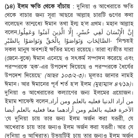
(১৪) ইলম ক্ষতি থেকে বাঁচায়
: দুনিয়া ও আখেরাতে ক্ষতি
থেকে বাচার জন্য সূরা আছরে আল্লাহ চারটি গুণের কথা
বলেছেন তান্মধ্যে ঈমান তথা ইল্ম হ’ল প্রথম। মহান আল্লাহ
বলেন,إِنَّ الْإِنْسَانَ لَفِي خُسْرٍ، إِلَّا الَّذِينَ آمَنُوا وَعَمِلُوا
الصَّالِحَاتِ وَتَوَاصَوْا بِالْحَقِّ وَتَوَاصَوْا بِالصَّبْرِ- ‘নিশ্চয়ই
সকল মানুষ অবশ্যই ক্ষতির মধ্যে রয়েছে। তারা ব্যতীত যারা
(জেনে-বুঝে) ঈমান এনেছে ও সৎকর্ম সম্পাদন করেছে এবং
পরস্পরকে ‘হক’-এর উপদেশ দিয়েছে ও পরস্পরকে ধৈর্যের
উপদেশ দিয়েছে’
(আছর ১০৩/২-৩)
। মূলতঃ জানার নামই
ঈমান। আর ঈমানের পূর্ব শর্ত হ’ল ইলম
(মুহাম্মাদ ৪৭/১৯)
।
দুনিয়া ও আখেরাতের কল্যাণের জন্য ইলমের প্রয়োজন।
ইমাম শাফেঈ বলেন,من أراد الدنيا فعليه بالعلم ومن أراد
الآخرة فعليه بالعلم ومن أرادهما معا فعليه بالعلم أيضا
‘যে দুনিয়া চায় তার জন্য ইলম অর্জন করা যরূরী, যে
আখেরাত চায় তার জন্যও ইলম অর্জন করা যরূরী। আর যে
(দুনিয়া ও আখিরাত) উভয়টিই চায় তার জন্যও ইলম অর্জন