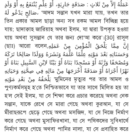
عَمَلُهُ إِلاَّ مِنْ ثَلاثٍ : صَدَقَةٍ جَارِيَةٍ، أَوْ عِلْمٍ يُنْتَفَعُ بِهِ أَوْ وَلَدٍ
صَالِحٍ يَدْعُو لَهُ، ‘আদম সন্তান যখন মারা যায়, তখন তার
তিন প্রকার আমল ছাড়া অন্য সব রকম আমল বিচ্ছিন্ন হয়ে
যায়; ছাদাক্বাহ জারিয়াহ অথবা ইলম, যা দ্বারা উপকৃত হওয়া
যায় অথবা সুসন্তান যে তার জন্য দো‘আ করে’।
[30]
রাসূল
(ছাঃ) আরো বলেন,إِنَّ مِمَّا يَلْحَقُ الْمُؤْمِنَ مِنْ عَمَلِهِ
وَحَسَنَاتِهِ بَعْدَ مَوْتِهِ عِلْمًا عَلَّمَهُ وَنَشَرَهُ وَوَلَدًا صَالِحًا تَرَكَهُ
وَمُصْحَفًا وَرَّثَهُ أَوْ مَسْجِدًا بَنَاهُ أَوْ بَيْتًا لاِبْنِ السَّبِيلِ بَنَاهُ أَوْ
نَهْرًا أَجْرَاهُ أَوْ صَدَقَةً أَخْرَجَهَا مِنْ مَالِهِ فِي صِحَّتِهِ وَحَيَاتِهِ
يَلْحَقُهُ مِنْ بَعْدِ مَوْتِهِ ‘মুমিনের মৃত্যুর পর তার আমল ও
পুণ্যকর্মসমূহ হ’তে নিশ্চিতভাবে যা তার সাথে মিলিত হয় তা
হ’ল সেই ইলম, যা সে শিক্ষা করে প্রচার করেছে অথবা নেক
সন্তান, যাকে রেখে সে মারা গেছে অথবা কুরআন, যা সে
মীরাছরূপে ছেড়ে গেছে অথবা মসজিদ, যা সে নিজে নির্মাণ
করে গেছে অথবা মুসাফিরখানা, যা সে পথিকদের সুবিধার্থে
নির্মাণ করে গেছে অথবা পানির নালা, যা সে প্রবাহিত করে