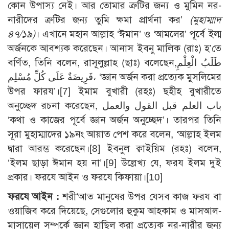
কোন উপাস্য নেই। আর তোমার ত্রুটির জন্য ও মুমিন নর-
নারীদের ত্রুটির জন্য তুমি ক্ষমা প্রার্থনা কর’
(মুহাম্মাদ
৪৭/১৯)
। এখানে মহান আল্লাহ ‘ঈমান’ ও ‘আমলের’ পূর্বে ইল্ম
অর্জনকে আবশ্যক করেছেন। আনাস ইবনু মালিক (রাঃ) হ’তে
বর্ণিত, তিনি বলেন, রাসূলুল্লাহ (ছাঃ) বলেছেন,طَلَبُ الْعِلْمِ
فَرِيضَةٌ عَلَى كُلِّ مُسْلِم، ‘জ্ঞান অর্জন করা প্রত্যেক মুসলিমের
উপর ফারয’।
[7]
ইমাম বুখারী (রহঃ) ছহীহ বুখারীতে
অনুচ্ছেদ রচনা করেছেন, باب العلم قبل القول والعمل
‘কথা ও কাজের পূর্বে জ্ঞান অর্জন অনুচ্ছেদ’। তারপর তিনি
সূরা মুহাম্মাদের ১৯নং আয়াত পেশ করে বলেন, ‘আল্লাহ ইলম
দ্বারা আরম্ভ করেছেন।
[8]
ইবনুল ক্বাইয়িম (রহঃ) বলেন,
‘ইলম ছাড়া ঈমান হয় না’।
[9]
উল্লেখ্য যে, ফরয ইলম দুই
প্রকার। ফরযে আইন ও ফরযে কিফায়া।
[10]
ফরযে আইন :
শরী‘আত মানুষের উপর যেসব কাজ ফরয বা
ওয়াজিব করে দিয়েছে, সেগুলোর হুকুম আহকাম ও মাসআল-
মাসায়েল সম্পর্কে জ্ঞান হাছিল করা প্রত্যেক নর-নারীর জন্য