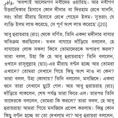
وَافِرٍ، ‘অবশ্যই আলেমগণ নবীদের ওয়ারিছ। আর নবীগণ
উত্তরাধিকার হিসাবে কোন দীনার বা দিরহাম রেখে যাননি,
বরং তাঁরা মীরাছ হিসাবে রেখে গেছেন ইলম। সুতরাং যে
ব্যক্তি ইলম লাভ করেছে, সে পূর্ণ অংশ লাভ করেছে’।
[20]
আবু হুরায়রাহ (রাঃ) থেকে বর্ণিত, তিনি একদা মদীনার বাযার
অতিক্রম করছিলেন। তখন বাযারে দাঁড়িয়ে বললেন, হে
বাযারের লোক সকল! কিসে তোমাদেরকে অপারগ করল?
তারা বলল, উহা কি হে আবূ হুরায়রাহ? তিনি বললেন,
ওখানে রাসূলুল্লাহ (ছাঃ)-এর মীরাছ বণ্টন হচ্ছে আর তোমরা
এখানে? তোমরা সেখানে গিয়ে কিছু অংশ নাও না কেন?
তারা বলল, উহা কোথায়? তিনি বললেন, মসজিদে। একথা
শুনে তারা সেখানে ছুটে গেল। আর আবু হুরায়রাহ (রাঃ)
দাঁড়িয়ে থাকলেন, শেষ পর্যন্ত তারা ফিরে এল। তারপর তিনি
তাদেরকে বললেন, তোমরা কি করলে? তারা বলল, হে আবূ
হুরায়রাহ! আমরা গিয়ে মসজিদে প্রবেশ করলাম। কিন্তু কোন
কিছু বণ্টন হচ্ছে তা তো দেখলাম না? আবূ হুরায়রা বললেন,