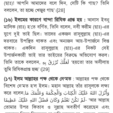
(ছাঃ)! আপনি আমাদের বলে দিন, সেটি কি গাছ? তিনি
বললেন, তা হচ্ছে খেজুর গাছ’।
[28]
(১৬) ইলমের কারণে বান্দা রিযিক প্রাপ্ত হয় :
আনাস ইবনু
মালিক (রাঃ) হ’তে বর্ণিত, তিনি বলেন, নবী করীম (ছাঃ)-এর
যুগে দুই ভাই ছিল। তাদের একজন রাসূলুল্লাহ (ছাঃ)-এর
দরবারে উপস্থিত থাকত এবং অন্যজন আয়-উপার্জনে লিপ্ত
থাকত। একদিন রাসূলুল্লাহ (ছাঃ)-এর নিকট সেই
উপার্জনকারী ভাই তার ভাইয়ের বিরুদ্ধে অভিযোগ করল।
তিনি তাকে বললেন, لَعَلَّكَ تُرْزَقُ بِهِ ‘হয়তো তার অসীলায়
তুমি রিযিকপ্রাপ্ত হচ্ছ’।
[29]
(১৭) ইলম আল্লা
হর
পক্ষ থেকে নে‘মত
: আল্লাহর পক্ষ থেকে
বিশেষ নে‘মত হ’ল ইলম। মহান আল্লাহ তাঁর রাসূলকে লক্ষ্য
করে বলেন,وَأَنْزَلَ اللهُ عَلَيْكَ الْكِتَابَ وَالْحِكْمَةَ وَعَلَّمَكَ مَا
لَمْ تَكُنْ تَعْلَمُ وَكَانَ فَضْلُ اللهِ عَلَيْكَ عَظِيمًا- ‘আর আল্লাহ
তোমার উপর কিতাব ও সুন্নাহ অবতীর্ণ করেছেন এবং