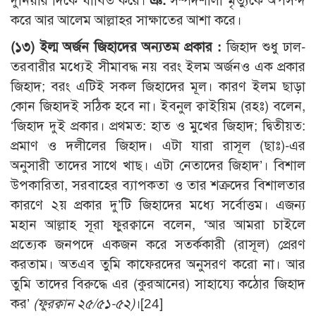
দুনিয়ার দিকে ধাবিত করে।
ঞ.
সম্পদশালী মৃত্যুকে অপসন্দ
করে আর আলেম আল্লাহর সাক্ষাতের আশা করে।
(১৩) ইল্ম অর্জন জিহাদের অন্যতম প্রকার :
জিহাদ শুধু ঢাল-
তরবারীর মধ্যেই সীমাবদ্ধ নয় বরং ইলম অর্জনও এক প্রকার
জিহাদ; বরং এটিই সকল জিহাদের মূল। কারণ ইলম ছাড়া
কোন জিহাদই সঠিক হবে না। ইবনুল ক্বাইয়িম (রহঃ) বলেন,
‘জিহাদ দুই প্রকার। প্রথমত: হাত ও মুখের জিহাদ; দ্বিতীয়ত:
প্রমাণ ও দলীলের জিহাদ। এটা যারা রাসূল (ছাঃ)-এর
অনুসারী তাদের সাথে খাছ। এটা নেতাদের জিহাদ’। বিশাল
উপকারিতা, সরবাহের ব্যাপকতা ও তার শক্রদের বিশালতার
কারণে ২য় প্রকার দু’টি জিহাদের মধ্যে সর্বোত্তম। এজন্য
মহান আল্লাহ সূরা ফুরক্বানে বলেন, ‘আর আমরা চাইলে
প্রত্যেক জনপদে একজন করে সতর্ককারী (রাসূল) প্রেরণ
করতাম। অতএব তুমি কাফেরদের অনুসরণ করো না। আর
তুমি তাদের বিরুদ্ধে এর (কুরআনের) সাহায্যে কঠোর জিহাদ
কর’
(ফুরক্বান ২৫/৫১-৫২)
।
[24]