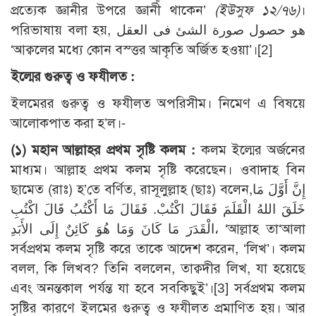
প্রত্যেক জ্ঞানীর উপরে জ্ঞানী থাকেন’
(ইউসুফ ১২/৭৬)
।
পরিভাষায় বলা হয়, هو حصول صورة الشئ فى العقل
‘আক্বলের মধ্যে কোন বস্ত্তর আকৃতি অর্জিত হওয়া’।
[2]
ইল্মের গুরুত্ব ও ফযীলত :
ইলমেরর গুরুত্ব ও ফযীলত অপরিসীম। নিমেণ এ বিষয়ে
আলোকপাত করা হ’ল।-
(১) মহান আল্লা
হর
প্রথম সৃষ্টি কলম :
কলম ইল্মের অর্জনের
মাধ্যম। আল্লাহ প্রথম কলম সৃষ্টি করেছেন। ওবাদাহ বিন
ছামেত (রাঃ) হ’তে বর্ণিত, রাসূলুল্লাহ (ছাঃ) বলেন,إِنَّ أَوَّلَ مَا
خَلَقَ اللهُ الْقَلَمَ فَقَالَ اكْتُبْ.‏ فَقَالَ مَا أَكْتُبُ قَالَ اكْتُبِ
الْقَدَرَ مَا كَانَ وَمَا هُوَ كَائِنٌ إِلَى الأَبَدِ، ‘আল্লাহ তা‘আলা
সর্বপ্রথম কলম সৃষ্টি করে তাকে আদেশ করেন, ‘লিখ’। কলম
বলল, কি লিখব? তিনি বললেন, তাক্বদীর লিখ, যা হয়েছে
এবং অনন্তকাল পর্যন্ত যা হবে সবকিছুই’।
[3]
সর্বপ্রথম কলম
সৃষ্টির কারণে ইলমের গুরুত্ব ও ফযীলত প্রমাণিত হয়। আর