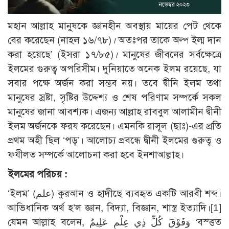
মহান আল্লাহ মানুষকে জ্ঞানহীন অবস্থায় মায়ের পেট থেকে
বের করেছেন (নাহল ১৬/৭৮)
।
অতঃপর তাকে অল্প ইল্ম দান
করা হয়েছে’ (ইসরা ১৭/৮৫)
।
মানুষের জীবনের সর্বক্ষেত্রে
ইলমের গুরুত্ব অপরিসীম। দুনিয়াতে অনেক ইলম রয়েছে, যা
সবার পক্ষে অর্জন করা সম্ভব নয়। তবে দ্বীনি ইলম তথা
মানুষের স্রষ্টা, সৃষ্টির উদ্দেশ্য ও শেষ পরিণাম সম্পর্কে সকল
মানুষের জানা আবশ্যক। এজন্য আল্লাহ রাববুল আলামীন দ্বীনী
ইলম অর্জনকে ফরয করেছেন। এমনকি রাসূল (ছাঃ)-এর প্রতি
প্রথম অহী ছিল ‘পড়’। আলোচ্য প্রবন্ধে দ্বীনী ইলমের গুরুত্ব ও
ফযীলত সম্পর্কে আলোচনা করা হবে ইনশাআল্লাহ।
ইলমের পরিচয় :
‘ইলম’ (علم) কুরআন ও হাদীছে ব্যবহৃত একটি আরবী শব্দ।
আভিধানিক অর্থ হ’ল জ্ঞান, বিদ্যা, বিজ্ঞান, শাস্ত্র ইত্যাদি।
[1]
যেমন আল্লাহ বলেন, وَفَوْقَ كُلِّ ذِي عِلْمٍ عَلِيمٌ ‘বস্ত্তত