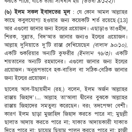
করতে পারে, যাতে তারা সাবধান হয়’
(তওবা ৯/১২২)
।
(৬) ইলম সকল ইবাদতের মূল
: যে কোন আমল আল্লাহর
কাছে কবুলযোগ্য হওয়ার জন্য কয়েকটি শর্ত রয়েছে।
[13]
আর এগুলো জানার জন্য ইল্মের প্রয়োজন। এছাড়াও তাওহীদ,
শিরক, সুন্নাত, বিদ‘আত জানার জন্যও ইল্মের প্রয়োজন।
আল্লাহ দুনিয়াতে দু’টি রাস্তা দেখিয়েছেন
(বালাদ ৯০/১০)
,
একটি শুকরিয়ার অন্যটি কুফরীর
(ইনসান ৭৬/৩)
। একটি
শয়তানের অন্যটি রহমানের। এগুলো জানার জন্য ইল্মের
প্রয়োজন। অনুরূপভাবে হক-বাতিল বা সঠিক-বেঠিক জানার
জন্য ইল্মের প্রয়োজন।
ছালেহ আল-উছায়মীন (রহ.) বলেন, ইলম অর্জন আল্লাহর
রাস্তায় জিহাদ’।... আল্লাহ তা‘আলা দ্বীনের বুঝকে আল্লাহর
রাস্তায় জিহাদের সমতুল্য করেছেন। বরং তদপেক্ষা বেশী।
কারণ ইলম ছাড়া মুজাহিদ জিহাদ করতে পারে না; মুছল্লী
ছালাত আদায় করতে পারে না; যাকাত আদায়কারী যাকাত
দিতে পারে না; ছায়েম ছিয়াম পালন করতে পারে না; হাজী