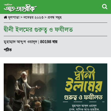
মূলপাতা
>
নভেম্বর ২০২৩
>
প্রবন্ধ সমুহ
দ্বীনী ইলমের গুরুত্ব ও ফযীলত
মুহাম্মাদ আব্দুল ওয়াদূদ
|
80198 বার
পঠিত