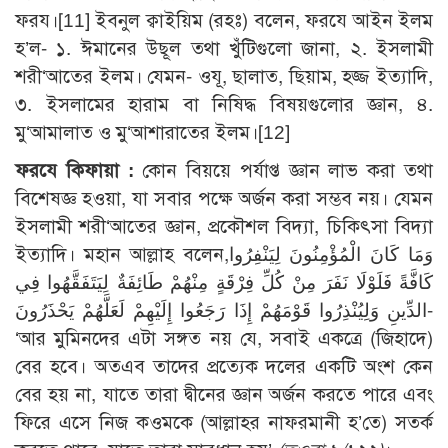
ফরয।
[11]
ইবনুল ক্বাইয়িম (রহঃ) বলেন, ফরযে আইন ইলম
হ’ল- ১. ঈমানের উছূল তথা খুঁটিগুলো জানা, ২. ইসলামী
শরী‘আতের ইলম। যেমন- ওযূ, ছালাত, ছিয়াম, হজ্জ ইত্যাদি,
৩. ইসলামের হারাম বা নিষিদ্ধ বিষয়গুলোর জ্ঞান, ৪.
মু‘আমালাত ও মু‘আশারাতের ইলম।
[12]
ফরযে কিফায়া :
কোন বিয়য়ে পর্যাপ্ত জ্ঞান লাভ করা তথা
বিশেষজ্ঞ হওয়া, যা সবার পক্ষে অর্জন করা সম্ভব নয়। যেমন
ইসলামী শরী‘আতের জ্ঞান, প্রকৌশল বিদ্যা, চিকিৎসা বিদ্যা
ইত্যাদি। মহান আল্লাহ বলেন,وَمَا كَانَ الْمُؤْمِنُونَ لِيَنْفِرُوا
كَافَّةً فَلَوْلَا نَفَرَ مِنْ كُلِّ فِرْقَةٍ مِنْهُمْ طَائِفَةٌ لِيَتَفَقَّهُوا فِي
الدِّينِ وَلِيُنْذِرُوا قَوْمَهُمْ إِذَا رَجَعُوا إِلَيْهِمْ لَعَلَّهُمْ يَحْذَرُونَ-
‘আর মুমিনদের এটা সঙ্গত নয় যে, সবাই একত্রে (জিহাদে)
বের হবে। অতএব তাদের প্রত্যেক দলের একটি অংশ কেন
বের হয় না, যাতে তারা দ্বীনের জ্ঞান অর্জন করতে পারে এবং
ফিরে এসে নিজ কওমকে (আল্লাহর নাফরমানী হ’তে) সতর্ক