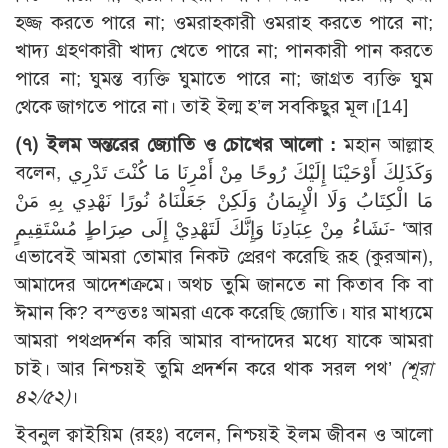
হজ্জ করতে পারে না; ওমরাহকারী ওমরাহ করতে পারে না;
খাদ্য গ্রহণকারী খাদ্য খেতে পারে না; পানকারী পান করতে
পারে না; ঘুমন্ত ব্যক্তি ঘুমাতে পারে না; জাগ্রত ব্যক্তি ঘুম
থেকে জাগতে পারে না। তাই ইল্ম হ’ল সবকিছুর মূল।
[14]
(৭) ইলম অন্তরের জ্যোতি ও চোখের আলো :
মহান আল্লাহ
বলেন, وَكَذَلِكَ أَوْحَيْنَا إِلَيْكَ رُوحًا مِنْ أَمْرِنَا مَا كُنْتَ تَدْرِي
مَا الْكِتَابُ وَلَا الْإِيمَانُ وَلَكِنْ جَعَلْنَاهُ نُورًا نَهْدِي بِهِ مَنْ
نَشَاءُ مِنْ عِبَادِنَا وَإِنَّكَ لَتَهْدِيْ إِلَى صِرَاطٍ مُسْتَقِيمٍ- ‘আর
এভাবেই আমরা তোমার নিকট প্রেরণ করেছি রূহ (কুরআন),
আমাদের আদেশক্রমে। অথচ তুমি জানতে না কিতাব কি বা
ঈমান কি? বস্ত্ততঃ আমরা একে করেছি জ্যোতি। যার মাধ্যমে
আমরা পথপ্রদর্শন করি আমার বান্দাদের মধ্যে যাকে আমরা
চাই। আর নিশ্চয়ই তুমি প্রদর্শন করে থাক সরল পথ’
(শূরা
৪২/৫২)
।
ইবনুল ক্বাইয়িম (রহঃ) বলেন, নিশ্চয়ই ইলম জীবন ও আলো