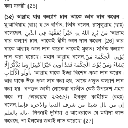
করা যরূরী’।
[25]
(১৫) আল্লাহ যার কল্যাণ চান তাকে জ্ঞান দান করেন
:
মু‘আবিয়াহ (রাঃ) হ’তে বর্ণিত, তিনি বলেন, রাসূলুল্লাহ (ছাঃ)
বলেছেন, مَنْ يُرِدِ اللهُ بِهِ خَيْراً يُفَقِّهْهُ فِي الدِّينِ ‘আল্লাহ
যার কল্যাণ চান, তাকেই দ্বীনী জ্ঞান দান করেন’।
[26]
আর
যাকে আল্লাহ জ্ঞান দান করেন তাকেই মূলতঃ সর্বিক কল্যাণ
দান করা হয়েছে। মহান আল্লাহ বলেন,يُؤْتِي الْحِكْمَةَ مَنْ
يَشَاءُ وَمَنْ يُؤْتَ الْحِكْمَةَ فَقَدْ أُوتِيَ خَيْرًا كَثِيرًا وَمَا يَذَّكَّرُ إِلَّا
أُولُو الْأَلْبَابِ، ‘আল্লাহ যাকে ইচ্ছা বিশেষ প্রজ্ঞা দান করেন।
আর যাকে উক্ত প্রজ্ঞা দান করা হয়, তাকে প্রভূত কল্যাণ দান
করা হয়। বস্ত্তত জ্ঞানী লোকেরা ব্যতীত কেউ উপদেশ গ্রহণ
করে না’
(বাক্বারাহ ২/২৬৯)
। ইবনুল ক্বাইয়িম (রহঃ)
বলেন,إن من نال شيئا من شرف الدنيا والآخرة فإنما
ناله بالعلم، ‘নিশ্চয়ই দুনিয়া ও আখেরাতে যে মর্যাদা লাভ
করেছে, তা ইলমের জন্যই লাভ করেছে’।
[27]