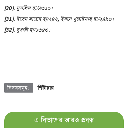
[30]
. মুসলিম হা/৪৩১০।
[31]
. ইবেন মাজাহ হা/২৪২, ইবনে খুজাইমাহ হা/২৪৯০।
[32]
. বুখারী হা/১৩৫৩।
বিষয়সমূহ:
শিষ্টাচার
এ বিভাগের আরও প্রবন্ধ