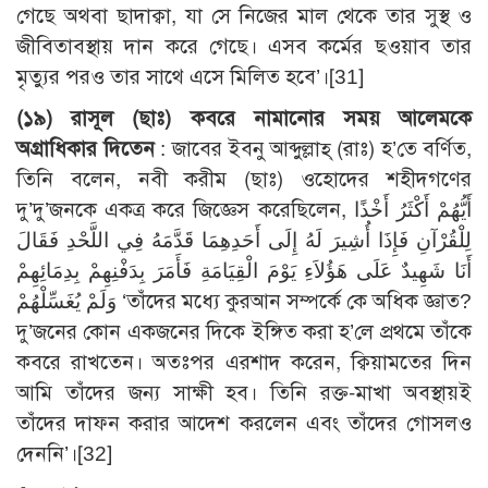
গেছে অথবা ছাদাক্বা, যা সে নিজের মাল থেকে তার সুস্থ ও
জীবিতাবস্থায় দান করে গেছে। এসব কর্মের ছওয়াব তার
মৃত্যুর পরও তার সাথে এসে মিলিত হবে’।
[31]
(১৯) রাসূল (ছাঃ) কবরে নামানোর সময় আলেমকে
অগ্রাধিকার দিতেন
: জাবের ইবনু আব্দুল্লাহ্ (রাঃ) হ’তে বর্ণিত,
তিনি বলেন, নবী করীম (ছাঃ) ওহোদের শহীদগণের
দু’দু’জনকে একত্র করে জিজ্ঞেস করেছিলেন, أَيُّهُمْ أَكْثَرُ أَخْذًا
لِلْقُرْآنِ فَإِذَا أُشِيرَ لَهُ إِلَى أَحَدِهِمَا قَدَّمَهُ فِي اللَّحْدِ فَقَالَ
أَنَا شَهِيدٌ عَلَى هَؤُلاَءِ يَوْمَ الْقِيَامَةِ فَأَمَرَ بِدَفْنِهِمْ بِدِمَائِهِمْ
وَلَمْ يُغَسِّلْهُمْ ‘তাঁদের মধ্যে কুরআন সম্পর্কে কে অধিক জ্ঞাত?
দু’জনের কোন একজনের দিকে ইঙ্গিত করা হ’লে প্রথমে তাঁকে
কবরে রাখতেন। অতঃপর এরশাদ করেন, ক্বিয়ামতের দিন
আমি তাঁদের জন্য সাক্ষী হব। তিনি রক্ত-মাখা অবস্থায়ই
তাঁদের দাফন করার আদেশ করলেন এবং তাঁদের গোসলও
দেননি’।
[32]