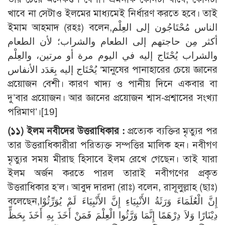
খাবে না সেটাও ইলমের মাধ্যমেই নির্ধারণ করতে হবে। তাই
ইমাম আহমাদ (রহঃ) বলেন,الناس مُحْتَاجُون إلى العِلْم
أكثر مِن حاجتهم إلى الطعام والشراب؛ لأن الطعام
والشراب يُحْتَاج إليه في اليوم مرة أو مرتين، والعِلْم
يُحْتَاج إليه بِعَدَد الأنفاس ‘মানুষের পানাহারের চেয়ে জ্ঞানের
প্রয়োজন বেশী। কারণ খাদ্য ও পানীয় দিনে একবার বা
দু’বার প্রয়োজন। আর জ্ঞানের প্রয়োজন শ্বাস-প্রশ্বাসের সংখ্যা
পরিমাণ’।
[19]
(১১) ইলম নবীদের উত্তরাধিকার :
প্রত্যেক ব্যক্তির মৃত্যুর পর
তার উত্তরাধিকারীরা পরিত্যক্ত সম্পত্তির মালিক হন। নবীগণ
মৃত্যুর সময় মীরাছ হিসাবে ইলম রেখে গেছেন। তাই যারা
ইলম অর্জন করতে পারল তারাই নবীগণের প্রকৃত
উত্তরাধিকার হ’ল। আবুদ দারদা (রাঃ) বলেন, রাসূলুল্লাহ (ছাঃ)
বলেছেন,إِنَّ الْعُلَمَاءَ وَرَثَةُ الأَنْبِيَاءِ إِنَّ الأَنْبِيَاءَ لَمْ يُوَرِّثُوْا
دِيْنَارًا وَلاَ دِرْهَمًا إِنَّمَا وَرَّثُوا الْعِلْمَ فَمَنْ أَخَذَ بِهِ أَخَذَ بِحَظٍّ