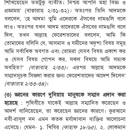
শিখিয়েছেন ততটুকু ব্যতীত। নিশ্চয় আপনি মহা বিজ্ঞ ও
প্রজ্ঞাময়’ (বাক্বারাহ ২/৩১-৩২)
।
অতঃপর তিনি আদমকে
বললেন, ‘হে আদম! তুমি এদেরকে ঐসবের নামগুলি বলে
দাও। অতঃপর যখন আদম তাদেরকে ঐসবের নামগুলি বলে
দিল, তখন আল্লাহ ফেরেশতাদের বললেন, আমি কি
তোমাদের বলিনি যে, আসমান ও যমীনের অদৃশ্য বিষয় সমূহ
আমি সর্বাধিক অবগত এবং তোমরা যেসব বিষয় প্রকাশ কর
ও যেসব বিষয় গোপন কর, সকল বিষয়ে আমি সম্যক
অবহিত?’
(বাক্বারাহ ২/৩৩)
। এরপর আল্লাহ আদমকে
সম্মানসূচক সিজদা করার জন্য ফেরেশতাদের আদেশ দিলেন’
(বাক্বারাহ ২/৩৩-৩৪)
।
(৩) জ্ঞানের কারণে দুনিয়ায় মানুষকে সম্মান প্রদান করা
হয়েছে
: পৃথিবীতে যাকেই আল্লাহ সম্মানিত করেছেন ও
আদর্শ বানিয়েছেন, তা করেছেন জ্ঞানের কারণে। কুরআনে
নবী-রাসূল নন এমন কতক মর্যাদাবান ব্যক্তির আলোচনা
এসেছে। যেমন- ১. খিযির
(কাহাফ ১৮/৬৫)
, ২. লোকমান