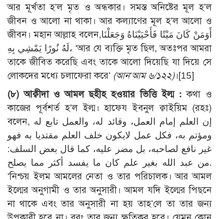
আর মূর্খতা হ’ল মৃত ও অন্ধকার। সমস্ত অনিষ্টের মূল হ’ল
জীবন ও আলো না থাকা। আর কল্যাণের মূল হ’ল আলো ও
জীবন। মহান আল্লাহ বলেন,أَوَمَنْ كَانَ مَيْتًا فَأَحْيَيْنَاهُ وَجَعَلْنَا
لَهُ نُورًا يَمْشِي بِهِ، ‘আর যে ব্যক্তি মৃত ছিল, অতঃপর আমরা
তাকে জীবিত করেছি এবং তাকে আলো দিয়েছি যা দিয়ে সে
লোকদের মধ্যে চলাফেরা করে’
(আন‘আম ৬/১২২)
।
[15]
(৮) আক্বীদা ও আমল ছহীহ হওয়ার ভিত্তি ইল্ম :
কথা ও
কাজের পূর্বশর্ত হ’ল ইল্ম। হাফেয ইবনুল ক্বাইয়িম (রহঃ)
বলেন, إن العلم إمام العمل، وقائد له، والعمل تابع له
ومؤتم به، فكل عمل لايكون خلف العلم مقتديا به فهو
غير نافع لصاحبه، بل مضر عليه، كما قال بعض السلف:
من عبد الله بغير علم كان ما يفسد أكثر مما يصلح.
‘নিশ্চয় ইলম আমলের নেতা ও তার পরিচালক। আর আমল
ইল্মের অনুগামী ও তার অনুসারী। আমল যদি ইল্মের পিছনে
না থাকে এবং তার অনুসারী না হয় তাহ’লে তা তার জন্য
উপকারী হবে না। বরং তার জন্য ক্ষতিকর হবে। যেমন কোন