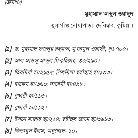
[ক্রমশঃ}
মুহাম্মাদ আব্দুল ওয়াদূদ
তুলাগাঁও নোয়াপাড়া, দেবিদ্বার, কুমিল্লা।
[1]
. ড. মুহাম্মদ ফজলুর রহমান, মু‘জামুল ওয়াফী, পৃঃ ৭০৫।
[2]
. আল-মাওসূ‘আতুল ফিক্বহিয়াহ, ৩০/২৯০।
[3]
. তিরমিযী হা/২১৫৫; সিলসিলা ছহীহাহ হা/১৩৩।
[4]
. হাকেম হা/৩৬০; দারেমী হা/৪৯৮।
[5]
. বুখারী হা/১১৩।
[6]
. বুখারী হা/১১২।
[7]
. ইবনে মাজাহ হা/২২৪; ছহীহুল জামে হা/৩৯১৩।
[8]
. কিতাবুল ইলম, অনুচ্ছেদ- ১০।