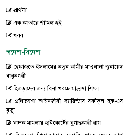
প্রার্থনা
এক কাতারে শামিল হই
খবর
স্বদেশ-বিদেশ
হেফাজতে ইসলামের নতুন আমীর মাওলানা জুনায়েদ
বাবুনগরী
হিজড়াদের জন্য বিনা খরচে মাদ্রাসা শিক্ষা
প্রথিতযশা আইনজীবী ব্যারিস্টার রফীকুল হক-এর
মৃত্যু
মাদক মামলায় হাইকোর্টের যুগান্তকারী রায়