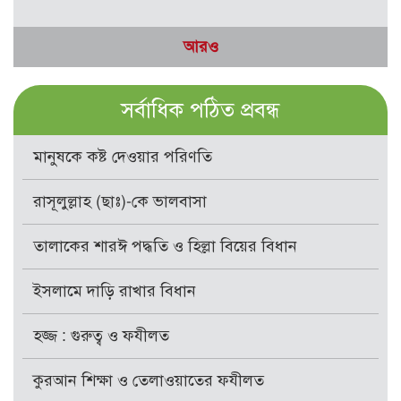
আরও
সর্বাধিক পঠিত প্রবন্ধ
মানুষকে কষ্ট দেওয়ার পরিণতি
রাসূলুল্লাহ (ছাঃ)-কে ভালবাসা
তালাকের শারঈ পদ্ধতি ও হিল্লা বিয়ের বিধান
ইসলামে দাড়ি রাখার বিধান
হজ্জ : গুরুত্ব ও ফযীলত
কুরআন শিক্ষা ও তেলাওয়াতের ফযীলত