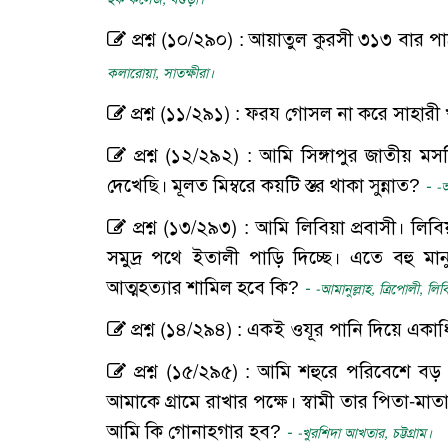
প্রশ্ন (১০/২৯০) : আয়াতুল কুরসী ৩১৩ বার
কলারোয়া, সাতক্ষীরা।
প্রশ্ন (১১/২৯১) : ফরয গোসল না করে সাহা
প্রশ্ন (১২/২৯২) : আমি সিঙ্গাপুর জাতীয় মস
দেখেছি। মূলত মিম্বরে কয়টি স্তর থাকা সুন্নাত?
-
-আ
প্রশ্ন (১৩/২৯৩) : আমি লিবিয়া প্রবাসী। লিব
সমুদ্র পথে ইতালী পাড়ি দিচ্ছে। এতে বহু মান
আত্মহত্যার শামিল হবে কি?
-
-আমানুল্লাহ, ত্রিপোলী, লিব
প্রশ্ন (১৪/২৯৪) : একই ওযূর পানি দিয়ে একা
প্রশ্ন (১৫/২৯৫) : আমি শহুরে পরিবেশে বড় হয়
আমাকে গ্রামে রাখার পক্ষে। স্বামী তার পিতা-মা
আমি কি গোনাহগার হব?
-
-খুরশিদা আখতার, চট্টগ্রাম।