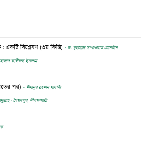
 একটি বিশ্লেষণ (৩য় কিস্তি)
-
ড. মুহাম্মাদ সাখাওয়াত হোসাইন
ুহাম্মাদ কাবীরুল ইসলাম
াশিতের পর)
-
মীযানুর রহমান মাদানী
ুল্লাহ - সৈয়দপুর, নীলফামারী
্ক