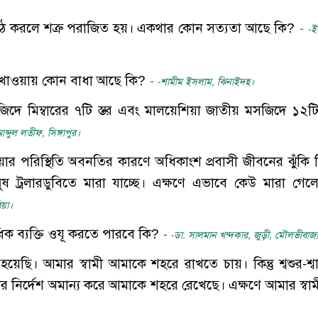
 পাঠ করলে শত্রু পরাজিত হয়। একথার কোন সত্যতা আছে কি?
-
-ই
রী খাওয়ায় কোন বাধা আছে কি?
-
-শামীম ইসলাম, ঝিনাইদহ।
জিদে মিম্বারের ৭টি স্তর এবং মালয়েশিয়া জাতীয় মসজিদে ১২টি 
ব্দুল লতীফ, সিঙ্গাপুর।
িয়ার পরিস্থিতি অবনতির কারণে অধিকাংশ প্রবাসী জীবনের ঝুঁকি 
ুষ ট্রলারডুবিতে মারা যাচ্ছে। এক্ষণে এভাবে কেউ মারা গেল
িয়া।
ধিক ব্যক্তি ওযূ করতে পারবে কি?
-
-ডা. সালমান খন্দকার, জুড়ী, মৌলভীবাজ
েছি। আমার স্বামী আমাকে শহরে রাখতে চায়। কিন্তু শ্বশুর-শ্বা
তার নির্দেশ অমান্য করে আমাকে শহরে রেখেছে। এক্ষণে আমার স্বাম