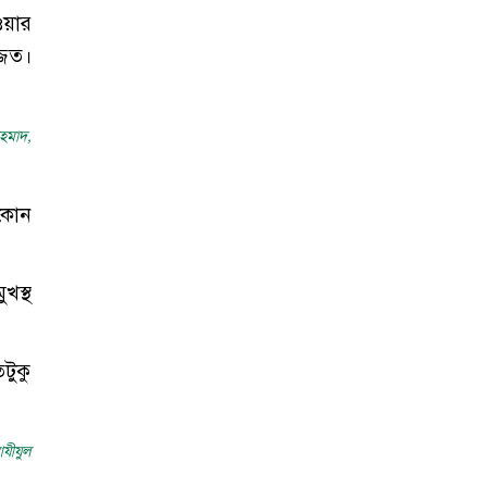
ওয়ার
জিত।
হমাদ,
 কোন
খস্থ
টুকু
যীযুল