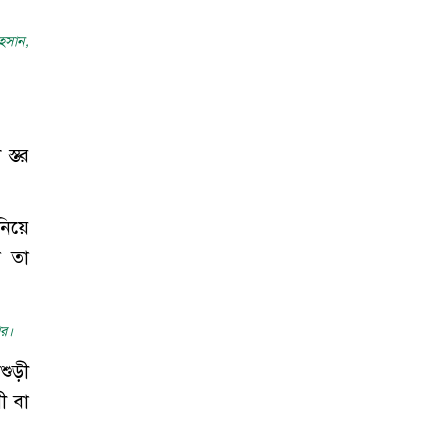
হসান,
স্তর
নিয়ে
ে তা
ার।
শুড়ী
ী বা