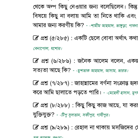
থেকে অল্প কিছু নেওয়ার জন্য বলেছিলেন। কি
বিষয়ে কিছু না বলায় আমি তা নিতে থাকি এবং 
আমার জন্য করণীয় কি?
-
-শামীম আহমাদ, ভাঙ্গুড়া, পাবনা
প্রশ্ন (৫/২৮৫) : একটি ছেলে বোবা অর্থাৎ
বেনাপোল, যশোর।
প্রশ্ন (৬/২৮৬) : জনৈক আলেম বলেন, এক
সত্যতা আছে কি?
-
-মুশতাক আহমাদ, আসাম, ভারত।
প্রশ্ন (৭/২৮৭) : জাহান্নামের বর্ণনা সংক্রান্
করে আমি ছালাতে পড়তে পারি।
-
-মেহেদী হাসান, মুগ
প্রশ্ন (৮/২৮৮) : কিছু কিছু কাজ আছে, যা 
যুক্তিযুক্ত?
-
-টিপু সুলতান, সফীপুর, গাযীপুর।
প্রশ্ন (৯/২৮৯) : রেহাল না থাকায় মসজিদে
হক কলেজ, বগুড়া।