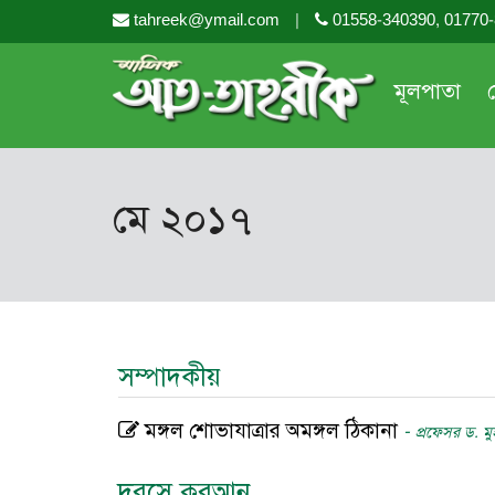
tahreek@ymail.com
|
01558-340390, 01770
মূলপাতা
মে ২০১৭
সম্পাদকীয়
মঙ্গল শোভাযাত্রার অমঙ্গল ঠিকানা
-
প্রফেসর ড. মু
দরসে কুরআন