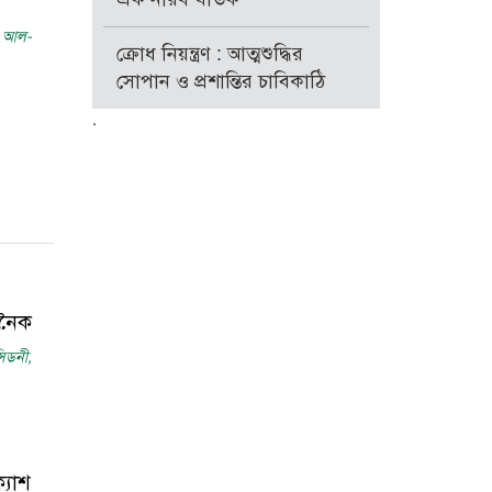
াহ আল-
ক্রোধ নিয়ন্ত্রণ : আত্মশুদ্ধির
সোপান ও প্রশান্তির চাবিকাঠি
.
জনৈক
িডনী,
্যাশ