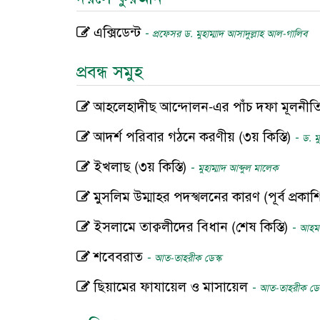
এক্সিডেন্ট
-
প্রফেসর ড. মুহাম্মাদ আসাদুল্লাহ আল-গালিব
প্রবন্ধ সমুহ
আহলেহাদীছ আন্দোলন-এর পাঁচ দফা মূলনীতি :
আদর্শ পরিবার গঠনে করণীয় (৩য় কিস্তি)
-
ড. ম
ইখলাছ (৩য় কিস্তি)
-
মুহাম্মাদ আব্দুল মালেক
মুসলিম উম্মাহর পদস্খলনের কারণ (পূর্ব প্রক
ইসলামে তাক্বলীদের বিধান (শেষ কিস্তি)
-
আহমাদ
শবেবরাত
-
আত-তাহরীক ডেস্ক
ছিয়ামের ফাযায়েল ও মাসায়েল
-
আত-তাহরীক ডেস