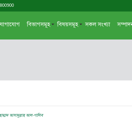
-800900
যোগাযোগ
বিভাগসমূহ
বিষয়সমূহ
সকল সংখ্যা
সম্পা
সম্পাদকীয়
জায়েয-নাজায়েয
গ্রন্থ পর্যালোচনা
আক্বীদা বা বিশ্বাস
দরসে কুরআন
শিক্ষা ও সংস্কৃতি
দরসে হাদীছ
নারী সমাজ
প্রবন্ধ সমুহ
আত্মশুদ্ধি
সাময়িক প্রসঙ্গ
পরকাল
সময়ের ভাবনা
নীতি-নৈতিকতা
মহিলা অঙ্গন
তারবিয়াত
হাম্মাদ আসাদুল্লাহ আল-গালিব
আরও
আরও