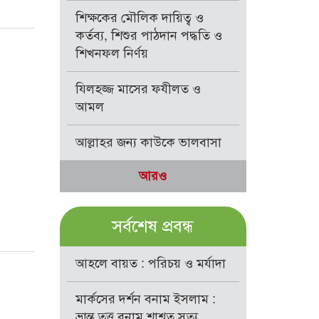
শিক্ষকের মৌলিক দায়িত্ব ও
কর্তব্য, শিশুর পাঠদান পদ্ধতি ও
শিখনফল নির্ণয়
যিলহজ্জ মাসের ফযীলত ও
আমল
আল্লাহর জন্য কাউকে ভালবাসা
আরও
সর্বশেষ প্রবন্ধ
আহলে বায়ত : পরিচয় ও মর্যাদা
মার্কসের দর্শন বনাম ইসলাম :
ভ্রান্ত তত্ত্ব বনাম শাশ্বত সত্য