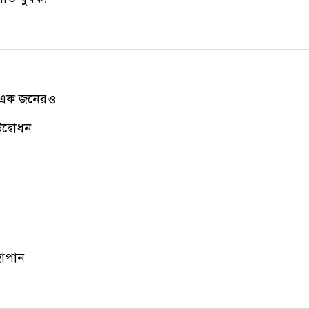
ি এক জনেরও
দ্বোধন
জাপান