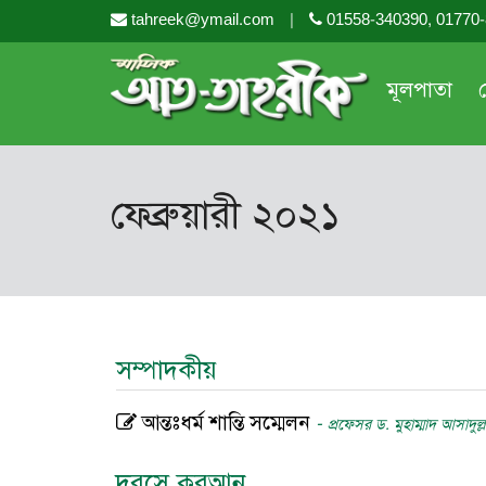
tahreek@ymail.com
|
01558-340390, 01770
মূলপাতা
ফেব্রুয়ারী ২০২১
সম্পাদকীয়
আন্তঃধর্ম শান্তি সম্মেলন
-
প্রফেসর ড. মুহাম্মাদ আসাদু
দরসে কুরআন