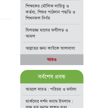
শিক্ষকের মৌলিক দায়িত্ব ও
কর্তব্য, শিশুর পাঠদান পদ্ধতি ও
শিখনফল নির্ণয়
যিলহজ্জ মাসের ফযীলত ও
আমল
আল্লাহর জন্য কাউকে ভালবাসা
আরও
সর্বশেষ প্রবন্ধ
আহলে বায়ত : পরিচয় ও মর্যাদা
মার্কসের দর্শন বনাম ইসলাম :
ভ্রান্ত তত্ত্ব বনাম শাশ্বত সত্য