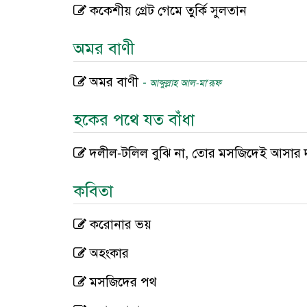
ককেশীয় গ্রেট গেমে তুর্কি সুলতান
অমর বাণী
অমর বাণী
-
আব্দুল্লাহ আল-মা‘রূফ
হকের পথে যত বাঁধা
দলীল-টলিল বুঝি না, তোর মসজিদেই আসার 
কবিতা
করোনার ভয়
অহংকার
মসজিদের পথ