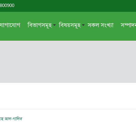
-800900
যোগাযোগ
বিভাগসমূহ
বিষয়সমূহ
সকল সংখ্যা
সম্পা
সম্পাদকীয়
জায়েয-নাজায়েয
গ্রন্থ পর্যালোচনা
আক্বীদা বা বিশ্বাস
দরসে কুরআন
শিক্ষা ও সংস্কৃতি
দরসে হাদীছ
নারী সমাজ
প্রবন্ধ সমুহ
আত্মশুদ্ধি
সাময়িক প্রসঙ্গ
পরকাল
সময়ের ভাবনা
নীতি-নৈতিকতা
মহিলা অঙ্গন
তারবিয়াত
ল্লাহ আল-গালিব
আরও
আরও