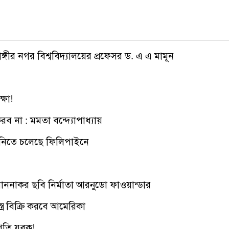
াঙ্গীর নগর বিশ্ববিদ্যালয়ের প্রফেসর ড. এ এ মামূন
্ষা!
ব না : মমতা বন্দ্যোপাধ্যায়
ম নিতে চলেছে ফিলিপাইনে
াননাকর ছবি নির্মাতা আরনুডো ফাওয়ান্ডার
র বিক্রি করবে আমেরিকা
পতি যুবক!