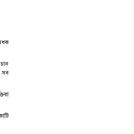
ষেধক
 চান
র সব
তিরা
কাটি