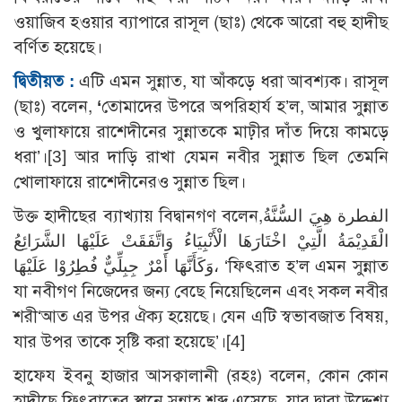
ওয়াজিব হওয়ার ব্যাপারে রাসূল (ছাঃ) থেকে আরো বহু হাদীছ
বর্ণিত হয়েছে।
দ্বিতীয়ত :
এটি এমন সুন্নাত, যা আঁকড়ে ধরা আবশ্যক। রাসূল
(ছাঃ) বলেন,
‘
তোমাদের উপরে অপরিহার্য হ’ল, আমার সুন্নাত
ও খুলাফায়ে রাশেদীনের সুন্নাতকে মাঢ়ীর দাঁত দিয়ে কামড়ে
ধরা’।
[3]
আর দাড়ি রাখা যেমন নবীর সুন্নাত ছিল তেমনি
খোলাফায়ে রাশেদীনেরও সুন্নাত ছিল।
উক্ত হাদীছের ব্যাখ্যায় বিদ্বানগণ বলেন,الفطرة هِيَ السُّنَّةُ
الْقَدِيْمَةُ الَّتِيْ اخْتَارَهَا الْأَنْبِيَاءُ وَاتَّفَقَتْ عَلَيْهَا الشَّرَائِعُ
وَكَأَنَّهَا أَمْرٌ جِبِلِّيٌّ فُطِرُوْا عَلَيْهَا، ‘ফিৎরাত হ’ল এমন সুন্নাত
যা নবীগণ নিজেদের জন্য বেছে নিয়েছিলেন এবং সকল নবীর
শরী‘আত এর উপর ঐক্য হয়েছে। যেন এটি স্বভাবজাত বিষয়,
যার উপর তাকে সৃষ্টি করা হয়েছে’।
[4]
হাফেয ইবনু হাজার আসক্বালানী (রহঃ) বলেন, কোন কোন
হাদীছে ফিৎরাতের স্থানে সুন্নাহ শব্দ এসেছে, যার দ্বারা উদ্দেশ্য