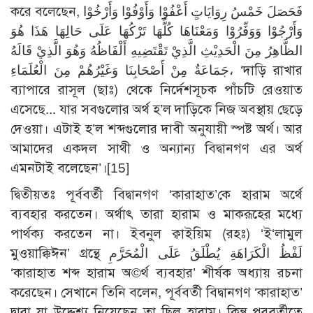
করে বলেছেন, فَحَصَلَ خَمْسُ رِوَايَاتٍ أَعْفُوْا وَأَوْفُوْا وَأَرْخُوْا
وَأَرْجُوْا وَوَفِّرُوْا وَمَعْنَاهَا كُلُّهَا تَرْكُهَا عَلَى حَالِهَا هَذَا هُوَ
الظَّاهِرُ مِنَ الْحَدِيْثِ الَّذِيْ تَقْتَضِيهِ أَلْفَاظُهُ وَهُوَ الَّذِيْ قَالَهُ
جَمَاعَةٌ مِنْ أَصْحَابِنَا وَغَيْرُهُمْ مِنَ الْعُلَمَاءِ، ‘দাড়ি রাখার
ব্যাপারে রাসূল (ছাঃ) থেকে নির্দেশসূচক পাঁচটি রেওয়াত
এসেছে... যার সবগুলোর অর্থ হ’ল দাড়িকে নিজ অবস্থায় ছেড়ে
দেওয়া। এটাই হ’ল শব্দগুলোর দাবী অনুযায়ী স্পষ্ট অর্থ। আর
আমাদের একদল সাথী ও অন্যান্য বিদ্বানগণ এর অর্থ
এমনটাই বলেছেন’।
[15]
দ্বিতীয়তঃ পূর্ববর্তী বিদ্বানগণ ‘কারাহাত’কে হারাম অর্থে
ব্যবহার করতেন। অর্থাৎ তারা হারাম ও মাকরূহের মধ্যে
পার্থক্য করতেন না। ইবনুল ক্বাইয়িম (রহঃ) ‘ই‘লামুল
মুওয়াক্কিঈন’ গ্রন্থে لَفْظُ الْكَرَاهَةِ يُطْلَقُ عَلَى الْمُحَرَّمِ
‘কারাহাত শব্দ হারাম অ©র্থ ব্যবহার’ শীর্ষক অধ্যায় রচনা
করেছেন। সেখানে তিনি বলেন, পূর্ববর্তী বিদ্বানগণ ‘কারাহাত’
দ্বারা যা উদ্দেশ্য নিয়েছেন তা ছিল হারাম। কিন্তু পরবর্তীতে