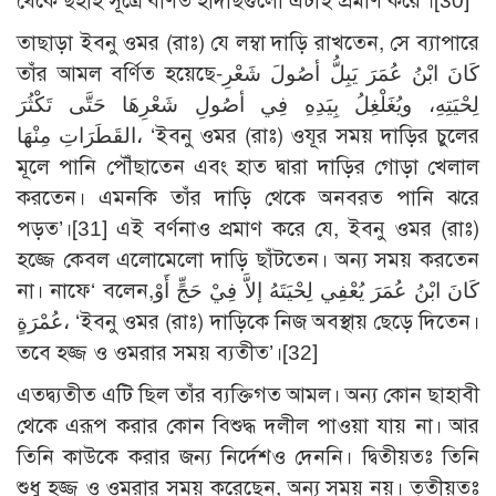
থেকে ছহীহ সূত্রে বর্ণিত হাদীছগুলো এটাই প্রমাণ করে’।
[30]
তাছাড়া ইবনু ওমর (রাঃ) যে লম্বা দাড়ি রাখতেন, সে ব্যাপারে
তাঁর আমল বর্ণিত হয়েছে-كَانَ ابْنُ عُمَرَ يَبِلُّ أصُولَ شَعْرِ
لِحْيَتِهِ، ويُغَلْغِلُ بِيَدِهِ فِي أصُولِ شَعْرِهَا حَتَّى تَكْثُرَ
القَطَرَاتِ مِنْهَا، ‘ইবনু ওমর (রাঃ) ওযূর সময় দাড়ির চুলের
মূলে পানি পৌঁছাতেন এবং হাত দ্বারা দাড়ির গোড়া খেলাল
করতেন। এমনকি তাঁর দাড়ি থেকে অনবরত পানি ঝরে
পড়ত’।
[31]
এই বর্ণনাও প্রমাণ করে যে, ইবনু ওমর (রাঃ)
হজ্জে কেবল এলোমেলো দাড়ি ছাঁটতেন। অন্য সময় করতেন
না। নাফে‘ বলেন,كَانَ ابْنُ عُمَرَ يُعْفِي لِحْيَتَهُ إلاَّ فِيْ حَجٍّ أَوْ
عُمْرَةٍ، ‘ইবনু ওমর (রাঃ) দাড়িকে নিজ অবস্থায় ছেড়ে দিতেন।
তবে হজ্জ ও ওমরার সময় ব্যতীত’।
[32]
এতদ্ব্যতীত এটি ছিল তাঁর ব্যক্তিগত আমল। অন্য কোন ছাহাবী
থেকে এরূপ করার কোন বিশুদ্ধ দলীল পাওয়া যায় না। আর
তিনি কাউকে করার জন্য নির্দেশও দেননি। দ্বিতীয়তঃ তিনি
শুধু হজ্জ ও ওমরার সময় করেছেন, অন্য সময় নয়। তৃতীয়তঃ