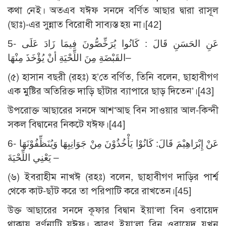
কথা নেই। অতএব যঈফ সনদে বর্ণিত আছার দ্বারা রাসূল
(ছাঃ)-এর সুন্নাত বিরোধী সাব্যস্ত হয় না।
[42]
5- عَنِ الحَسَنِ قَالَ : كَانُوا يُرَخِّصُّونَ فِيمَا زَادَ عَلَى
القَبْضَةِ مِنَ اللِّحْيَةِ أنْ يُؤْخَذَ مِنْهَا–
(৫) হাসান বছরী (রহঃ) হ’তে বর্ণিত, তিনি বলেন, ছাহাবীগণ
এক মুষ্টির অতিরিক্ত দাড়ি ছাঁটার ব্যাপারে ছাড় দিতেন’।
[43]
উপরোক্ত আছারের সনদে আশ‘আছ বিন সাওয়ার আল-কিন্দী
সকল বিদ্বানের নিকটে যঈফ।
[44]
6- عَنْ إِبْرَاهِيْمَ قَالَ: كَانُوْا يَأْخُذُوْنَ مِنْ جَوَانِبِهَا وَيُنَظِّفُوْنَهَا
يَعْنِي اللِّحْيَةَ –
(৬) ইবরাহীম নাখঈ (রহঃ) বলেন, ছাহাবীগণ দাড়ির পার্শ্ব
থেকে কাট-ছাঁট করে তা পরিপাটি করে রাখতেন।
[45]
উক্ত আছারের সনদে কূফার বিদ্বান ইয়া‘লা বিন ওবায়েদ
থাকায় বর্ণনাটি যঈফ। কারণ ইয়া‘লা বিন ওবায়েদ যখন