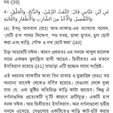
নয়।
[39]
4- عَنِ ابْنِ عَبَّاسٍ قَالَ: التَّفَثُ الرَّمْيُ، وَالذَّبْحُ، وَالْحَلْقُ،
وَالتَّقْصِيرُ، وَالْأَخْذُ مِنَ الشَّارِبِ وَالْأَظْفَارِ وَاللِّحْيَةِ-
(৪) ইবনু আববাস (রাঃ) আত-তাফাছ-এর ব্যাখ্যায় বলেন,
‘সেটি হ’ল পাথর নিক্ষেপ, পশু যবহ, মাথা মুন্ডন, চুল ছোট
করা এবং দাড়ি, গোঁফ ও নখ ছোট করা’।
[40]
উক্ত আছারটি যঈফ। কারণ প্রথমতঃ এর সনদে আব্দুল মালেক
নামে একজন মুদাল্লিস রাবী আছেন। দ্বিতীয়তঃ এর মতনে
ইযতিরাব রয়েছে।
[41]
তাছাড়া এটি হজ্জের সাথে সংশ্লিষ্ট।
এই ধরনের তাফসীর আতা বিন রাবাহ ও মুজাহিদ (রহঃ) সহ
অন্যান্য তাবেঈ থেকেও বর্ণিত হয়েছে। যেগুলো থেকে বুঝা
যায় যে, এক মুষ্টির অতিরিক্ত দাড়ি কাটা জায়েয। কিন্তু ঐ
বর্ণনাগুলির প্রত্যেকটি দু’টি কারণে ত্রুটিযুক্ত। একটি হ’ল
সনদ যঈফ। আর দ্বিতীয়তঃ ইযতিরাব। আর বর্ণনাগুলো ছহীহ
সনদে এসেছে, সেগুলোর একটিতেও দাড়ি কাট-ছাঁট করার