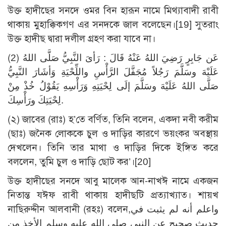
উক্ত হাদীছের সনদে ওমর বিন হারূন নামে মিথ্যাবাদী রাবী
থাকায় মুহাক্কিকগণ এর সনদকে জাল বলেছেন।
[19]
সুতরাং
উক্ত হাদীছ দ্বারা দলীল গ্রহণ করা যাবে না।
(2) عَن جَابِرٍ رَضِيَ اللهُ عَنْهُ قَالَ : رَأىَ النَّبِيُّ صَلَّى اللهُ
عَلَيْهَ وسَلَّمَ رَجُلاً مُجَفَّلَ الرَّأْسِ واللِّحْيَةِ وَأشَارَ النَّبِيُّ
صَلَّى اللهُ عَلَيْهَ وسَلَّمَ إلَى لِحْيَتِهِ وَرَأْسِهِ يَقُوْلُ خُذْ مِنْ
لِحْيَتِكَ ورَأْسِكَ.
(২) জাবের (রাঃ) হ’তে বর্ণিত, তিনি বলেন, একদা নবী করীম
(ছাঃ) জনৈক লোককে চুল ও দাড়ির কারণে ভয়ংকর অবস্থায়
দেখলেন। তিনি তার মাথা ও দাড়ির দিকে ইঙ্গিত করে
বললেন, তুমি চুল ও দাড়ি ছোট কর’।
[20]
উক্ত হাদীছের সনদে আবু মালেক আন-নাখঈ নামে একজন
নিতান্ত যঈফ রাবী থাকায় হাদীছটি প্রত্যাখ্যাত। শায়খ
নাছিরুদ্দীন আলবানী (রহঃ) বলেন,واعلم أنه لم يثبت في
حديث صحيح عن النبي صلى الله عليه وسلم الأخذ من