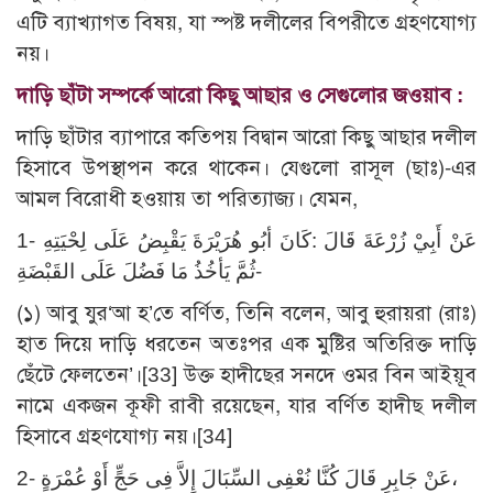
এটি ব্যাখ্যাগত বিষয়, যা স্পষ্ট দলীলের বিপরীতে গ্রহণযোগ্য
নয়।
দাড়ি ছাঁটা সম্পর্কে আরো কিছু আছার ও সেগুলোর জওয়াব :
দাড়ি ছাঁটার ব্যাপারে কতিপয় বিদ্বান আরো কিছু আছার দলীল
হিসাবে উপস্থাপন করে থাকেন। যেগুলো রাসূল (ছাঃ)-এর
আমল বিরোধী হওয়ায় তা পরিত্যাজ্য। যেমন,
1- عَنْ أَبِيْ زُرْعَةَ قَالَ :كَانَ أبُو هُرَيْرَةَ يَقْبِضُ عَلَى لِحْيَتِهِ
ثُمَّ يَأخُذُ مَا فَضُلَ عَلَى القَبْضَةِ-
(১) আবু যুর‘আ হ’তে বর্ণিত, তিনি বলেন, আবু হুরায়রা (রাঃ)
হাত দিয়ে দাড়ি ধরতেন অতঃপর এক মুষ্টির অতিরিক্ত দাড়ি
ছেঁটে ফেলতেন’।
[33]
উক্ত হাদীছের সনদে ওমর বিন আইয়ূব
নামে একজন কূফী রাবী রয়েছেন, যার বর্ণিত হাদীছ দলীল
হিসাবে গ্রহণযোগ্য নয়।
[34]
2- عَنْ جَابِرٍ قَالَ كُنَّا نُعْفِى السِّبَالَ إِلاَّ فِى حَجٍّ أَوْ عُمْرَةٍ،