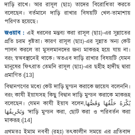
দাড়ি রাখে। আর রাসূল (ছাঃ) তাদের বিরোধিতা করতে
বলেছেন। বর্তমানে দাড়ি রাখার বিষয়টি খেল-তামাশায়
পরিণত হয়েছে।
জওয়াব :
এই ধরনের মন্তব্য করা রাসূল (ছাঃ)-এর সুন্নাতের
প্রতি চরম ধৃষ্টতা। কারণ রাসূল (ছাঃ)-এর সুন্নাত অন্য কেউ
পালন করলে তা মুসলমানদের জন্য মাকরূহ হয়ে যায় না।
বরং স্বঅবস্থানেই থাকে। অতএব দাড়ি রাখার বিষয়টি যেমন
মানুষের ফিৎরাত তেমনি রাসূল (ছাঃ)-এর ছহীহ হাদীছ দ্বারা
প্রমাণিত।
[13]
বিদ্বানগণের মধ্যে কেউ দাড়ি মুন্ডন করাকে জায়েয বলেননি।
বরং কাযী ইয়াযসহ কিছু বিদ্বান দাড়ি মুন্ডন করাকে মাকরূহ
বলেছেন। যেমন কাযী ইয়ায বলেন,يُكْرَهُ حَلْقُهَا وَقَصُّهَا
وَتَحْرِيقُهَا ‘দাড়ি মুন্ডন করা, ছোট করা ও পরিবর্তন করা
মাকরূহ।
[14]
প্রথমতঃ ইমাম নববী (রহঃ) তৎকালীন সময়ে এর প্রতিবাদ