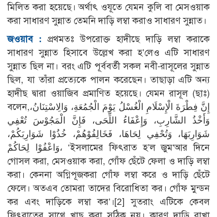
মিলিত করা হয়েছে। অর্থাৎ ওযূতে যেমন কুলি বা মেসওয়াক
করা সাধারণ সুন্নাত তেমনি দাড়ি লম্বা করাও সাধারণ সুন্নাত।
জওয়াব :
প্রথমতঃ উপরোক্ত হাদীছে দাড়ি লম্বা করাকে
সাধারণ সুন্নাত হিসাবে উল্লেখ করা হ’লেও এটি সাধারণ
সুন্নাত ছিল না। বরং এটি পূর্ববর্তী সকল নবী-রাসূলের সুন্নাত
ছিল, যা তাঁরা প্রত্যেকে পালন করেছেন। তাছাড়া এটি অন্য
হাদীছ দ্বারা ওয়াজিব প্রমাণিত হয়েছে। যেমন রাসূল (ছাঃ)
বলেন,إِنَّ فِطْرَةَ الْإِسْلَامِ الْغُسْلُ يَوْمَ الْجُمُعَةِ، وَالِاسْتِنَانُ،
وَأَخْذُ الشَّارِبِ، وَإِعْفَاءُ اللِّحَى، فَإِنَّ الْمَجُوْسَ تُعْفِي
شَوَارِبَهَا، وَتُحْفِي لِحَاهَا، فَخَالِفُوْهُمْ، خُذُوْا شَوَارِبَكُمْ،
وَاعْفُوْا لِحَاكُمْ، ‘ইসলামের ফিৎরাত হ’ল জুম‘আর দিনে
গোসল করা, মেসওয়াক করা, গোঁফ ছেঁটে ফেলা ও দাড়ি লম্বা
করা। কেননা অগ্নিপূজকরা গোঁফ লম্বা করে ও দাড়ি ছেঁটে
ফেলে। অতএব তোমরা তাদের বিরোধিতা কর। গোঁফ মুন্ডন
কর এবং দাড়িকে লম্বা কর’।
[2]
সুতরাং এটিকে কেবল
ফিৎরাতের সাথে খাছ করা সঠিক নয়। কারণ দাড়ি রাখা