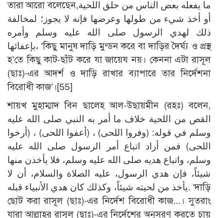
তারা আরো বলেছেন,ما يفعله بعض الناس من حلق اللحية
أو أخذ شيء من طولها وعرضها فإنه لا يجوز؛ لمخالفة
ذلك لهدي الرسول صلى الله عليه وسلم وأمره
بإعفائها، ‘কিছু মানুষ দাড়ি মুন্ডন করে বা দাড়ির দৈর্ঘ্য ও প্রস্থ
হ’তে কিছু কাট-ছাঁট করে যা জায়েয নয়। কেননা এটা রাসূল
(ছাঃ)-এর আদর্শ ও দাড়ি রাখার ব্যাপারে তার নির্দেশনা
বিরোধী কাজ’।
[55]
শায়খ মুহাম্মাদ বিন ছালেহ আল-উছায়মীন (রহঃ) বলেন,
القص من اللحية خلاف ما أمر به النبي صلى الله عليه
وسلم في قوله: (وفروا اللحى) ، (أعفوا اللحى) ، (أرخوا
اللحى) فمن أراد اتباع أمر الرسول صلى الله عليه
وسلم، واتباع هديه صلى الله عليه وسلم، فلا يأخذن منها
شيئاً، فإن هدي الرسول، عليه الصلاة والسلام، أن لا
يأخذ من لحيته شيئاً، وكذلك كان هدي الأنبياء قبله. ‘দাড়ি
ছোট করা রাসূল (ছাঃ)-এর নির্দেশ বিরোধী কাজ...। সুতরাং
যারা আল্লাহর রাসূল (ছাঃ)-এর নির্দেশের অনুসরণ করতে চায়