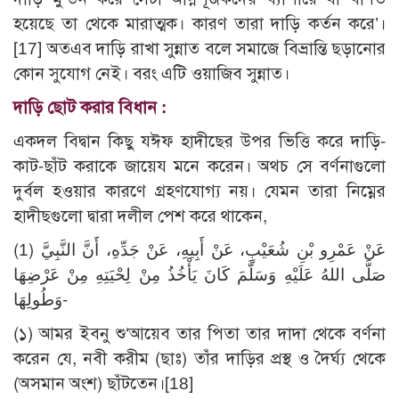
হয়েছে তা থেকে মারাত্মক। কারণ তারা দাড়ি কর্তন করে’।
[17]
অতএব দাড়ি রাখা সুন্নাত বলে সমাজে বিভ্রান্তি ছড়ানোর
কোন সুযোগ নেই। বরং এটি ওয়াজিব সুন্নাত।
দাড়ি ছোট করার বিধান :
একদল বিদ্বান কিছু যঈফ হাদীছের উপর ভিত্তি করে দাড়ি-
কাট-ছাঁট করাকে জায়েয মনে করেন। অথচ সে বর্ণনাগুলো
দুর্বল হওয়ার কারণে গ্রহণযোগ্য নয়। যেমন তারা নিম্নের
হাদীছগুলো দ্বারা দলীল পেশ করে থাকেন,
(1) عَنْ عَمْرِو بْنِ شُعَيْبٍ، عَنْ أَبِيهِ، عَنْ جَدِّهِ، أَنَّ النَّبِيَّ
صَلَّى اللهُ عَلَيْهِ وَسَلَّمَ كَانَ يَأْخُذُ مِنْ لِحْيَتِهِ مِنْ عَرْضِهَا
وَطُولِهَا-
(১) আমর ইবনু শু‘আয়েব তার পিতা তার দাদা থেকে বর্ণনা
করেন যে, নবী করীম (ছাঃ) তাঁর দাড়ির প্রস্থ ও দৈর্ঘ্য থেকে
(অসমান অংশ) ছাঁটতেন।
[18]