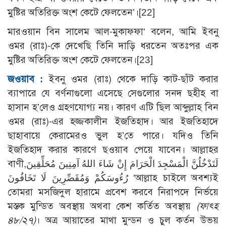
মুষ্টির অতিরিক্ত অংশ কেটে ফেলতেন’।
[22]
মারওয়ান বিন সালেম আল-মুকাফ্ফা‘ বলেন, আমি ইবনু
ওমর (রাঃ)-কে দেখেছি তিনি দাড়ি ধরতেন অতঃপর এক
মুষ্টির অতিরিক্ত অংশ কেটে ফেলতেন।
[23]
জওয়াব :
ইবনু ওমর (রাঃ) থেকে দাড়ি কাট-ছাঁট করার
ব্যাপারে যে বর্ণনাগুলো এসেছে সেগুলোর সনদ ছহীহ বা
হাসান হ’লেও গ্রহণযোগ্য নয়। কারণ এটি ছিল আব্দুল্লাহ বিন
ওমর (রাঃ)-এর হজ্জকালীন ইজতিহাদ। আর ইজতিহাদে
ছাহাবায়ে কেরামেরও ভুল হ’তে পারে। যদিও তিনি
ইজতিহাদ করার কারণে ছওয়াব পেয়ে যাবেন। আল্লাহর
বাণী,لَتَدْخُلُنَّ الْمَسْجِدَ الْحَرَامَ إِنْ شَاءَ اللهُ آمِنِينَ مُحَلِّقِينَ
رُءُوسَكُمْ وَمُقَصِّرِينَ لَا تَخَافُونَ ‘আল্লাহ চাইলে অবশ্যই
তোমরা মসজিদুল হারামে প্রবেশ করবে নিরাপদে নির্ভয়ে
মস্তক মুন্ডিত অবস্থায় অথবা কেশ কর্তিত অবস্থায়
(ফাৎহ
৪৮/২৭)
। অত্র আয়াতের মাথা মুন্ডন ও চুল কর্তন উভয়