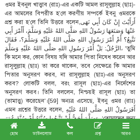
ওমর ইবনুল খাত্ত্বাব (রাঃ)-এর একটি আমল রাসূলুল্লাহ (ছাঃ)-
এর আমলের বিপরীত হ’লে করণীয় সম্পর্কে ইবনু ওমরকে
প্রশ্ন করা হ’লে তিনি উত্তরে বলেন,أَرَأَيْتَ إِنْ كَانَ أَبِي نَهَى
عَنْهَا وَصَنَعَهَا رَسُولُ اللهِ صَلَّى اللهُ عَلَيْهِ وَسَلَّمَ، أَأَمْرَ أَبِي
نَتَّبِعُ؟ أَمْ أَمْرَ رَسُولِ اللهِ صَلَّى اللهُ عَلَيْهِ وَسَلَّمَ؟، فَقَالَ
الرَّجُلُ: بَلْ أَمْرَ رَسُولِ اللهِ صَلَّى اللهُ عَلَيْهِ وَسَلَّمَ، ‘তুমি
কি মনে কর, কোন বিষয় যদি আমার পিতা নিষেধ করেন আর
রাসূলুল্লাহ (ছাঃ) তা করে থাকেন, তবে সেক্ষেত্রে কি আমার
পিতার অনুসরণ করব, না রাসূলুল্লাহ (ছাঃ)-এর অনুসরণ
করব? লোকটি বলল, বরং রাসূল (ছাঃ)-এর নির্দেশের
অনুসরণ করব। তিনি বললেন, নিশ্চয়ই রাসূল (ছাঃ) তা
(তামাত্তু) করেছেন’।
[59]
অন্যত্র এসেছে, ইবনু ওমর (রাঃ)
এমন প্রশ্নের উত্তরে বলেন, أَفَرَسُولُ اللهِ صَلَّى اللهُ عَلَيْهِ
وَسَلَّمَ أَحَقُّ أَنْ تَتَّبِعُوا سُنَّتَهُ أَمْ سُنَّةَ عُمَرَ، ‘তোমাদের জন্য
রাসূল (ছাঃ)-এর সুন্নাত অধিক অনুসরণযোগ্য না ওমরের
হোম
ডাউনলোড
কল
প্রশ্ন
আরও
সুন্নাত’?
[60]