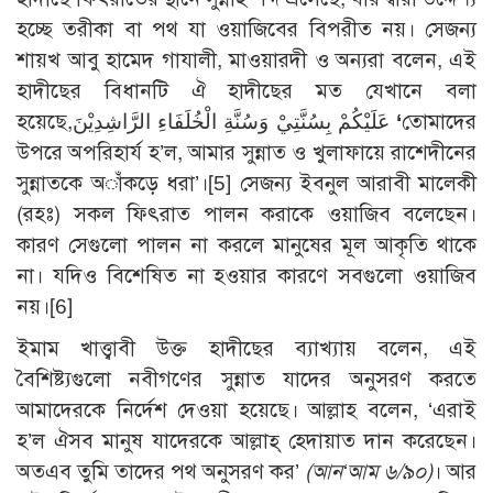
হচ্ছে তরীকা বা পথ যা ওয়াজিবের বিপরীত নয়। সেজন্য
শায়খ আবু হামেদ গাযালী, মাওয়ারদী ও অন্যরা বলেন, এই
হাদীছের বিধানটি ঐ হাদীছের মত যেখানে বলা
হয়েছে,عَلَيْكُمْ بِسُنَّتِيْ وَسُنَّةِ الْخُلَفَاءِ الرَّاشِدِيْنَ
‘
তোমাদের
উপরে অপরিহার্য হ’ল, আমার সুন্নাত ও খুলাফায়ে রাশেদীনের
সুন্নাতকে অাঁকড়ে ধরা’।
[5]
সেজন্য ইবনুল আরাবী মালেকী
(রহঃ) সকল ফিৎরাত পালন করাকে ওয়াজিব বলেছেন।
কারণ সেগুলো পালন না করলে মানুষের মূল আকৃতি থাকে
না। যদিও বিশেষিত না হওয়ার কারণে সবগুলো ওয়াজিব
নয়।
[6]
ইমাম খাত্ত্বাবী উক্ত হাদীছের ব্যাখ্যায় বলেন, এই
বৈশিষ্ট্যগুলো নবীগণের সুন্নাত যাদের অনুসরণ করতে
আমাদেরকে নির্দেশ দেওয়া হয়েছে। আল্লাহ বলেন, ‘এরাই
হ’ল ঐসব মানুষ যাদেরকে আল্লাহ্ হেদায়াত দান করেছেন।
অতএব তুমি তাদের পথ অনুসরণ কর’
(আন‘আম ৬/৯০)
। আর