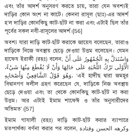
এবং তাঁর আদর্শ অনুসরণ করতে চায়
,
তারা যেন অবশ্যই
দাড়ির কোন অংশ না কাটে। কেননা রাসূল (ছাঃ)-এর আদর্শ
হ’ল দাড়ির কোনকিছু কাট-ছাঁট না করা এবং এটাই ছিল তাঁর
পূর্বের সকল নবী-রাসূলের আদর্শ।
[56]
অবশ্য যারা দাড়ি কাট-ছাঁট করাকে জায়েয বলেছেন, তারাও
দাড়িকে নিজে অবস্থায় ছেড়ে দেওয়া উত্তম বলেছেন। যেমন
হাফেয ইরাকী (রহঃ) বলেন, وَاسْتَدَلَّ بِهِ الْجُمْهُورُ عَلَى أَنَّ
الْأَوْلَى تَرْكُ اللِّحْيَةِ عَلَى حَالِهَا وَأَنْ لَا يُقْطَعَ مِنْهَا شَيْءٌ،
وَهُوَ قَوْلُ الشَّافِعِيِّ وَأَصْحَابِهِ، ‘এই হাদীছ দ্বারা জমহূর
বিদ্বানগণ দলীল গ্রহণ করেছেন যে, দাড়িকে নিজ অবস্থায়
ছেড়ে দেওয়া এবং তা থেকে কোনকিছু কাট-ছাঁট না করা
উত্তম। আর এটাই ইমাম শাফেঈ ও তাঁর অনুসারীদের
অভিমত’।
[57]
ইমাম গাযালী (রহঃ) দাড়ি কাট-ছাঁট করার ব্যাপারে
মতপার্থক্য বর্ণনা করার পর বলেন, وكرهه الحسن وقتادة