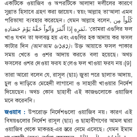
একটিকে ওয়াজিব ও অপরটিকে আলাদা দলীলের কারণে
সুন্নাত হিসাবে গ্রহণ করা জায়েয। স্বয়ং আল্লাহ তা‘আলা এমন
পরিভাষা ব্যবহার করেছেন। যেমন আল্লাহ বলেন, كُلُواْ مِن
ثَمَرِهِ إِذَا أَثْمَرَ وَآتُواْ حَقَّهُ يَوْمَ حَصَادِهِ، ‘তোমরা এগুলির ফল
খাও যখন তা ফলবন্ত হয় এবং এগুলির হক আদায় কর ফসল
কাটার দিন
(আন‘আম ৬/১৪১)
। উক্ত আয়াতে ফসল পাকার
সময় খেতে ও ওশর আদায় করতে বলা হয়েছে। অথচ
ফসলের ওশর দেওয়া ফরয হ’লেও ফল খাওয়া ফরয নয়।
[9]
তারা আরো বলেন যে, রাসূল (ছাঃ) জুতা পরে ছালাত আদায়,
চুল ও দাড়িতে মেহেদী লাগানো ও সাহারী খাওয়ার নির্দেশ
দিয়েছেন। অথচ কোন ছাহাবী এই কাজগুলোকে ওয়াজিব
মনে করেননি।
জওয়াব :
উপরোক্ত নির্দেশগুলো ওয়াজিব নয়। কারণ এই
বিষয়গুলোর নির্দেশ রাসূল (ছাঃ) ও ছাহাবীগণের আমল দ্বারা
ওয়াজিব থেকে মাকরূহ-এর স্তরে নেমে এসেছে। যেমন ইমাম