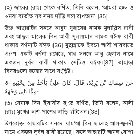
(২) জাবের (রাঃ) থেকে বর্ণিত, তিনি বলেন, ‘আমরা হজ্জ ও
ওমরা ব্যতীত সব সময় দাঁড়ি লম্বা রাখতাম’।
[35]
উক্ত আছারটির সনদে আবুয যুহায়ের নামক মুদাল্লিস রাবী
এবং আব্দুল মালেক বিন আবী সুলায়মান নামক যঈফ রাবী
থাকায় বর্ণনাটি যঈফ।
[36]
মুছান্নাফে ইবনে আবী শায়বাতে
এরূপ একটি বর্ণনা রয়েছে, যার সনদে আবু হেলাল নামে
একজন দুর্বল রাবী থাকায় সেটিও যঈফ।
[37]
তাছাড়া
বিষয়গুলো হজ্জের সাথে সংশ্লিষ্ট।
৩- عَنْ سِمَاكِ بْنِ يَزِيْدَ، قَالَ: كَانَ عَلِيٌّ يَأْخُذُ مِنْ لِحْيَتِهِ
مِمَّا يَلِي وَجْهَهُ-
(৩) সেমাক বিন ইয়াযীদ হ’তে বর্ণিত, তিনি বলেন, আলী
(রাঃ) মুখের আশ-পাশের দাড়ি ছাঁটতেন।
[38]
উপরোক্ত আছারটির সনদে যাম‘আ বিন ছালেহ আল-জুনদী
নামে একজন দুর্বল রাবী রয়েছে। ফলে আছারটি আমল যোগ্য