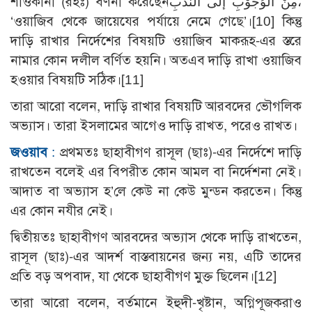
শাওকানী (রহঃ) বর্ণনা করেছেনمِنْ الْوُجُوْبِ إلَى النَّدْبِ،
‘ওয়াজিব থেকে জায়েযের পর্যায়ে নেমে গেছে’।
[10]
কিন্তু
দাড়ি রাখার নির্দেশের বিষয়টি ওয়াজিব মাকরূহ-এর স্তরে
নামার কোন দলীল বর্ণিত হয়নি। অতএব দাড়ি রাখা ওয়াজিব
হওয়ার বিষয়টি সঠিক।
[11]
তারা আরো বলেন, দাড়ি রাখার বিষয়টি আরবদের ভৌগলিক
অভ্যাস। তারা ইসলামের আগেও দাড়ি রাখত, পরেও রাখত।
জওয়াব
:
প্রথমতঃ ছাহাবীগণ রাসূল (ছাঃ)-এর নির্দেশে দাড়ি
রাখতেন বলেই এর বিপরীত কোন আমল বা নির্দেশনা নেই।
আদাত বা অভ্যাস হ’লে কেউ না কেউ মুন্ডন করতেন। কিন্তু
এর কোন নযীর নেই।
দ্বিতীয়তঃ ছাহাবীগণ আরবদের অভ্যাস থেকে দাড়ি রাখতেন,
রাসূল (ছাঃ)-এর আদর্শ বাস্তবায়নের জন্য নয়, এটি তাদের
প্রতি বড় অপবাদ, যা থেকে ছাহাবীগণ মুক্ত ছিলেন।
[12]
তারা আরো বলেন, বর্তমানে ইহুদী-খৃষ্টান, অগ্নিপূজকরাও