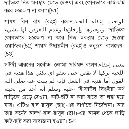
দাড়িকে নিজ অবস্থায় ছেড়ে দেওয়া এবং কোনভাবে কাট-ছাঁট
করে হস্তক্ষেপ না করা’।
[51]
শায়খ বিন বায (রহঃ) বলেন,الواجب إعفاء اللحية
وتوفيرها وإرخاؤها وعدم التعرض لها بشيء، ‘দাড়িকে
কোনভাবে হস্তক্ষেপ না করে নিজ অবস্থায় ছেড়ে দেওয়া
ওয়াজিব।
[52]
শায়খ উছায়মীন (রহঃ)ও অনুরূপ বলেছেন।
[53]
সঊদী আরবের সর্বোচ্চ ওলামা পরিষদ বলেন,معنى إعفاء
اللحية تركها لا تقص حتى تعفو أي تكثر. هذا هديه في
القول أما هديه في الفعل فإنه لم يثبت عنه صلى الله
عليه وسلم أنه أخذ من لحيته، ‘ই‘ফাউল লিহ্ইয়া অর্থ
দাড়িকে ছেড়ে দেওয়া, কাট-ছাঁট না করা যাতে তা লম্বা হয়ে
যায়। এটিও হ’ল রাসূল (ছাঃ)-এর বাণীতে নির্দেশনা। আর
তার কর্মের আদর্শ হ’ল রাসূল (ছাঃ)-এর আমল থেকে দাড়ি
কাট-ছাঁট করা সাব্যস্ত না হওয়া’।
[54]