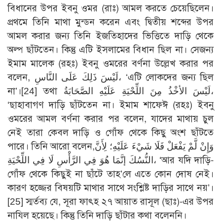
বিধানের উপর ইবনু ওমর (রাঃ) আমল করতে চেয়েছিলেন।
প্রথমে তিনি মাথা মুন্ডন করেন এবং দ্বিতীয় শব্দের উপর
আমল করার জন্য তিনি ইজতিহাদের ভিত্তিতে দাড়ি থেকে
অল্প ছাঁটতেন। কিন্তু এটি ইসলামের বিধান ছিল না। সেজন্য
ইমাম মালেক (রহঃ) ইবনু ওমরের বর্ণনা উল্লেখ করার পর
বলেন, لَيْسَ ذَلِكَ عَلَى النَّاسِ، ‘এটি লোকদের জন্য ছিল
না’।
[24]
তথা لَيْسَ الأخْذُ مِنَ اللِّحْيَةِ عَلَيْهِ الصَّحَابَةُ،
‘ছাহাবাগণ দাড়ি ছাঁটতেন না। ইমাম শাফেঈ (রহঃ) ইবনু
ওমরের আমল বর্ণনা করার পর বলেন, যাদের মাথায় চুল
নেই তারা কেবল দাড়ি ও গোঁফ থেকে কিছু অংশ ছাঁটতে
পারে। তিনি আরো বলেন,وَإِنْ لَّمْ يَفْعَلْ فَلَا شَيْءَ عَلَيْهِ؛ لِأَنَّ
النُّسُكَ إنَّمَا هُوَ فِي الرَّأْسِ لَا فِي اللِّحْيَةِ، ‘আর যদি দাড়ি-
গোঁফ থেকে কিছুই না ছাঁটে তাহ’লে এতে কোন দোষ নেই।
কারণ হজ্জের বিষয়টি মাথার সাথে সংশ্লিষ্ট দাড়ির সাথে নয়’।
[25]
স্মর্তব্য যে, সূরা ফাৎহ ২৭ আয়াত রাসূল (ছাঃ)-এর উপর
নাযিল হয়েছে। কিন্তু তিনি দাড়ি ছাঁটার কথা বলেননি।