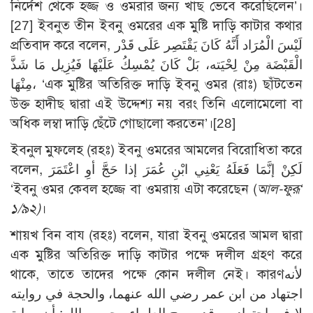
নির্দেশ থেকে হজ্জ ও ওমরার জন্য খাছ ভেবে করেছিলেন’।
[27]
ইবনুত তীন ইবনু ওমরের এক মুষ্টি দাড়ি কাটার কথার
প্রতিবাদ করে বলেন, لَيْسَ الْمُرَاد أَنَّهُ كَانَ يَقْتَصِر عَلَى قَدْر
الْقَبْضَة مِنْ لِحْيَته، بَلْ كَانَ يُمْسِكُ عَلَيْهَا فَيُزِيل مَا شَذَّ
مِنْهَا، ‘এক মুষ্টির অতিরিক্ত দাড়ি ইবনু ওমর (রাঃ) ছাঁটতেন
উক্ত হাদীছ দ্বারা এই উদ্দেশ্য নয় বরং তিনি এলোমেলো বা
অধিক লম্বা দাড়ি ছেঁটে গোছালো করতেন’।
[28]
ইবনুল মুফলেহ (রহঃ) ইবনু ওমরের আমলের বিরোধিতা করে
বলেন, لَكِنْ إنَّمَا فَعَلَهُ يَعْنِي ابْنِ عُمَرَ إذا حَجَّ أوِ اعْتَمَرَ
‘ইবনু ওমর কেবল হজ্জে বা ওমরায় এটা করেছেন (
আল-ফুরূ‘
১/৯২)
।
শায়খ বিন বায (রহঃ) বলেন, যারা ইবনু ওমরের আমল দ্বারা
এক মুষ্টির অতিরিক্ত দাড়ি কাটার পক্ষে দলীল গ্রহণ করে
থাকে, তাতে তাদের পক্ষে কোন দলীল নেই। কারণلأنه
اجتهاد من ابن عمر رضي الله عنهما، والحجة في روايته