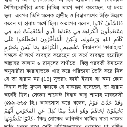
শৈথিল্যবাদীরা একে বিভিন্ন ভাগে ভাগ করেছেন, যা চরম
ভুল। এরপর তিনি অনেক হাদীছ ও বিদ্বানগণের উক্তি উল্লেখ
করেন যা হারাম অর্থে ছিল। অতঃপর বলেন, فَالسَّلَفُ كَانُوا
يَسْتَعْمِلُونَ الْكَرَاهَةَ فِي مَعْنَاهَا الَّذِي اُسْتُعْمِلَتْ فِيهِ فِي
كَلَامِ اللهِ وَرَسُولِهِ، وَلَكِنْ الْمُتَأَخِّرُونَ اصْطَلَحُوا عَلَى
تَخْصِيصِ الْكَرَاهَةِ بِمَا لَيْسَ بِمُحَرَّمٍ، ‘বিদ্বানগণ ‘কারাহাত’
শব্দকে ঐ অর্থে ব্যবহার করেছেন যে অর্থে ব্যবহৃত হয়েছিল
আল্লাহর কালাম ও রাসূলের বাণীতে। কিন্তু পরবর্তী ইমামের
অনুসারীরা কারাহাতকে খাছ করে পরিভাষা তৈরি করে নিল
যে তা হারাম নয়।
[16]
সুতরাং কাযী ইয়ায বা অন্য কোন
বিদ্বান দাড়ি মুন্ডন করাকে যে মাকরূহ বলেছেন, তা হারাম
অর্থেই ছিল। সেজন্য শাফেঈ বিদ্বান আবু শামাহ মাকদেসী
(৫৯৯-৬৬৫ হি.) আফসোস করে বলেন, وَقَدْ حَدَّثَ قَوْمٌ
يَحْلِقُوْنَ لِحَاهُمْ وَهُوَ أَشَدُّ مِمَّا نُقِلَ عَنِ الْمَجُوْسِ أَنَّهُمْ
كَانُوْا يَقُصُّوْنَهَا، ‘কিছু লোকের আবির্ভাব ঘটেছে যারা তাদের
দাড়ি মুন্ডন করে সেটা অগ্নিপূজকদের ব্যাপারে যা বর্ণিত