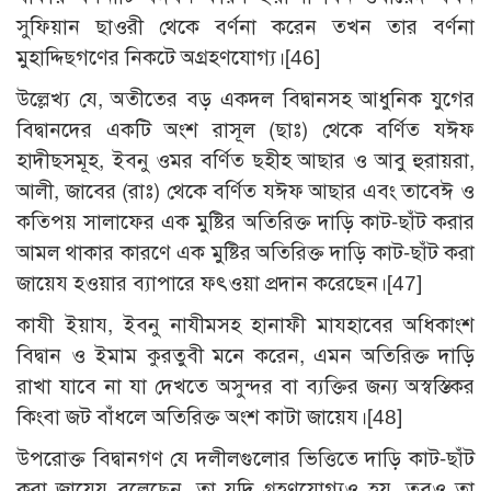
সুফিয়ান ছাওরী থেকে বর্ণনা করেন তখন তার বর্ণনা
মুহাদ্দিছগণের নিকটে অগ্রহণযোগ্য।
[46]
উল্লেখ্য যে, অতীতের বড় একদল বিদ্বানসহ আধুনিক যুগের
বিদ্বানদের একটি অংশ রাসূল (ছাঃ) থেকে বর্ণিত যঈফ
হাদীছসমূহ, ইবনু ওমর বর্ণিত ছহীহ আছার ও আবু হুরায়রা,
আলী, জাবের (রাঃ) থেকে বর্ণিত যঈফ আছার এবং তাবেঈ ও
কতিপয় সালাফের এক মুষ্টির অতিরিক্ত দাড়ি কাট-ছাঁট করার
আমল থাকার কারণে এক মুষ্টির অতিরিক্ত দাড়ি কাট-ছাঁট করা
জায়েয হওয়ার ব্যাপারে ফৎওয়া প্রদান করেছেন।
[47]
কাযী ইয়ায, ইবনু নাযীমসহ হানাফী মাযহাবের অধিকাংশ
বিদ্বান ও ইমাম কুরতুবী মনে করেন, এমন অতিরিক্ত দাড়ি
রাখা যাবে না যা দেখতে অসুন্দর বা ব্যক্তির জন্য অস্বস্তিকর
কিংবা জট বাঁধলে অতিরিক্ত অংশ কাটা জায়েয।
[48]
উপরোক্ত বিদ্বানগণ যে দলীলগুলোর ভিত্তিতে দাড়ি কাট-ছাঁট
করা জায়েয বলেছেন, তা যদি গ্রহণযোগ্যও হয়, তবুও তা