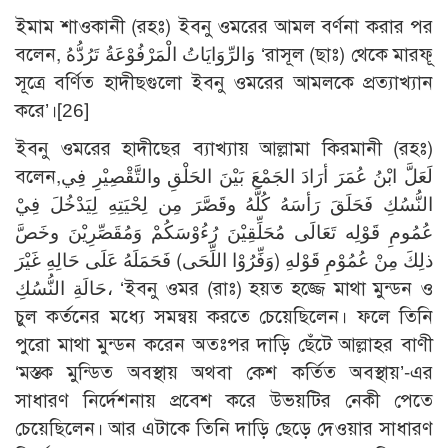
ইমাম শাওকানী (রহঃ) ইবনু ওমরের আমল বর্ণনা করার পর
বলেন, وَالرِّوَايَاتُ الْمَرْفُوْعَةُ تَرُدُّهُ ‘রাসূল (ছাঃ) থেকে মারফূ
সূত্রে বর্ণিত হাদীছগুলো ইবনু ওমরের আমলকে প্রত্যাখ্যান
করে’।
[26]
ইবনু ওমরের হাদীছের ব্যাখ্যায় আল্লামা কিরমানী (রহঃ)
বলেন,لَعَلَّ ابْنُ عُمَرَ أرَادَ الجَمْعَ بَيْنَ الحَلْقِ والتَّقْصِيْرِ فِي
النُّسُكِ فَحَلَقَ رَأسَهُ كُلَّهُ وقَصَّرَ مِن لِحْيَتِهِ لِيَدْخُلَ فِيْ
عُمُومِ قَوْلِه تَعَالَى مُحَلِّقِيْنَ رُءُوْسَكُمْ وَمُقَصِّرِيْنَ وخَصَّ
ذلِكَ مِنْ عُمُوْمِ قَوْلهِ (وَفِّرُوْا اللِّحَى) فَحَمَلَهُ عَلَى حَالِهِ غَيْرَ
حَالَةِ النُّسُكِ، ‘ইবনু ওমর (রাঃ) হয়ত হজ্জে মাথা মুন্ডন ও
চুল কর্তনের মধ্যে সমন্বয় করতে চেয়েছিলেন। ফলে তিনি
পুরো মাথা মুন্ডন করেন অতঃপর দাড়ি ছেঁটে আল্লাহর বাণী
‘মস্তক মুন্ডিত অবস্থায় অথবা কেশ কর্তিত অবস্থায়’-এর
সাধারণ নির্দেশনায় প্রবেশ করে উভয়টির নেকী পেতে
চেয়েছিলেন। আর এটাকে তিনি দাড়ি ছেড়ে দেওয়ার সাধারণ