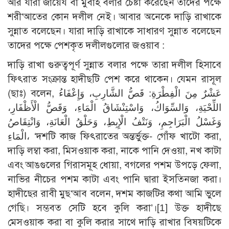
আর যারা জায়েয বা মুবাহ বলার চেষ্টা করেছেন তাদের পক্ষে
শরী‘আতের কোন দলীল নেই। আবার অনেকে দাড়ি রাখাকে
সুন্নাত বলেছেন। যারা দাড়ি রাখাকে সাধারণ সুন্নাত বলেছেন
তাদের পক্ষে পেশকৃত দলীলগুলোর জওয়াব :
দাড়ি রাখা গুরুত্বপূর্ণ সুন্নাত বলার পক্ষে তারা দলীল হিসাবে
ফিৎরাত সংক্রান্ত হাদীছটি পেশ করে থাকেন। যেমন রাসূল
(ছাঃ) বলেন, عَشْرٌ مِنَ الْفِطْرَةِ: قَصُّ الشَّارِبِ، وَإِعْفَاءُ
اللِّحْيَةِ، وَالسِّوَاكُ، وَاسْتِنْشَاقُ الْمَاءِ، وَقَصُّ الْأَظْفَارِ،
وَغَسْلُ الْبَرَاجِمِ، وَنَتْفُ الْإِبِطِ، وَحَلْقُ الْعَانَةِ، وَانْتِقَاصُ
الْمَاءِ، ‘দশটি কাজ ফিৎরাতের অন্তর্ভুক্ত- গোঁফ খাটো করা,
দাড়ি লম্বা করা, মিসওয়াক করা, নাকে পানি দেওয়া, নখ কাটা
এবং আঙগুলের গিরাসমূহ ধোয়া, বগলের পশম উপড়ে ফেলা,
নাভির নীচের পশম কাটা এবং পানি দ্বারা ইসতিনজা করা।
হাদীছের রাবী মুছ‘আব বলেন, দশম কাজটির কথা আমি ভুলে
গেছি। সম্ভবত সেটি হবে কুলি করা’।
[1]
উক্ত হাদীছে
মেসওয়াক করা বা কুলি করার সাথে দাড়ি রাখার বিষয়টিকে