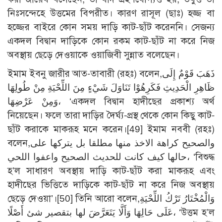
নিঃসন্দেহে উত্তমের বিপরীত। কারণ রাসূল (ছাঃ) হজ্জ বা
হজ্জের বাইরে কোন সময় দাড়ি কাট-ছাঁট করেননি। সেজন্য
একদল বিদ্বান দাড়িকে কোন রকম কাট-ছাঁট না করে নিজ
অবস্থায় ছেড়ে দেওয়াকে ওয়াজিবী সুন্নাত বলেছেন।
ইমাম ইবনু জারীর আত-তাবারী (রহঃ) বলেন,ذَهَبَ قَوْمٌ إِلَى
ظَاهِرِ الْحَدِيثِ فَكَرِهُوْا تَنَاوَلَ شَيْءٍ مِنَ اللِّحْيَةِ مِنْ طُولِهَا
وَمِنْ عَرْضِهَا، ‘একদল বিদ্বান হাদীছের প্রকাশ্য অর্থ
নিয়েছেন। ফলে তারা দাড়ির দৈর্ঘ্য-প্রস্থ থেকে কোন কিছু কাট-
ছাঁট করাকে মাকরূহ মনে করেন।
[49]
ইমাম নববী (রহঃ)
বলেন,والصحيح كراهة الاخذ منها مطلقا بل يتركها على
حالها كيف كانت للحديث الصحيح واعفوا اللحي، ‘বিশুদ্ধ
হ’ল সাধারণ অবস্থায় দাড়ি কাট-ছাঁট করা মাকরূহ এবং
হাদীছের ভিত্তিতে দাড়িকে কাট-ছাঁট না করে নিজ অবস্থায়
ছেড়ে দেওয়া’।
[50]
তিনি আরো বলেন,وَالْمُخْتَارُ تَرْكُ اللِّحْيَةِ
عَلَى حَالِهَا وَأَلَّا يَتَعَرَّضَ لها بتقصير شئ أَصْلًا، ‘উত্তম হ’ল