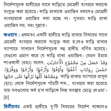
নির্দেশসূচক হাদীছের সাথে দাড়িতে মেহেদী ব্যবহার করাকে
সংযুক্ত করা হয়েছে। দাড়ি রাখাকে ওয়াজিব বললেও মেহেদী
ব্যবহারকে ওয়াজিব বলা হচ্ছে না। সুতরাং দাড়ি রাখা
ওয়াজিব নয়, বরং সুন্নাত।
জওয়াব :
প্রথমতঃ একটি হাদীছে দাড়ি রাখার বিষয়ের সাথে
মেহেদী ব্যবহার করাকে সংযুক্ত করা হ’লেও দাড়ি রাখার
ব্যাপারে সাধারণ নির্দেশসূচক বহু হাদীছ বর্ণিত হয়েছে।
যেগুলো প্রমাণ করে যে দাড়ি রাখা ওয়াজিব। যেমন ইমাম
শাওকানী (রহঃ) বলেন, وَقَدْ حَصَلَ مِنْ مَجْمُوْعِ الْأَحَادِيْثِ
خَمْسُ رِوَايَاتٍ أَعْفُوْا وَأَوْفُوْا وَأَرْخُوْا وَأَرْجُوْا وَوَفِّرُوْا،
وَمَعْنَاهَا كُلُّهَا تَرْكُهَا عَلَى حَالِهَا. ‘দাড়ি রাখার ব্যাপারে রাসূল
(ছাঃ) থেকে নির্দেশসূচক পাঁচটি শব্দ... ব্যবহার করা হয়েছে
যার সবগুলোর অর্থ হ’ল দাড়িকে নিজ অবস্থায় ছেড়ে দেওয়া’।
[8]
দ্বিতীয়তঃ
একই হাদীছে দু’টি বিষয়ের নির্দেশ থাকলেও