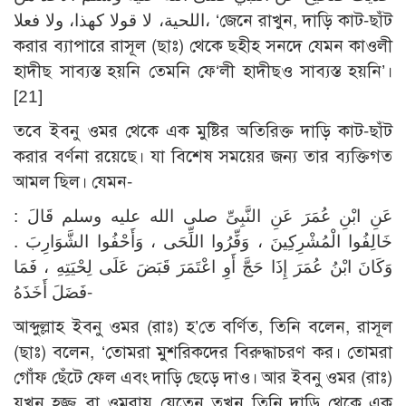
اللحية، لا قولا كهذا، ولا فعلا، ‘জেনে রাখুন, দাড়ি কাট-ছাঁট
করার ব্যাপারে রাসূল (ছাঃ) থেকে ছহীহ সনদে যেমন কাওলী
হাদীছ সাব্যস্ত হয়নি তেমনি ফে‘লী হাদীছও সাব্যস্ত হয়নি’।
[21]
তবে ইবনু ওমর থেকে এক মুষ্টির অতিরিক্ত দাড়ি কাট-ছাঁট
করার বর্ণনা রয়েছে। যা বিশেষ সময়ের জন্য তার ব্যক্তিগত
আমল ছিল। যেমন-
عَنِ ابْنِ عُمَرَ عَنِ النَّبِىِّ صلى الله عليه وسلم قَالَ :
خَالِفُوا الْمُشْرِكِينَ ، وَفِّرُوا اللِّحَى ، وَأَحْفُوا الشَّوَارِبَ .
وَكَانَ ابْنُ عُمَرَ إِذَا حَجَّ أَوِ اعْتَمَرَ قَبَضَ عَلَى لِحْيَتِهِ ، فَمَا
فَضَلَ أَخَذَهُ-
আব্দুল্লাহ ইবনু ওমর (রাঃ) হ’তে বর্ণিত, তিনি বলেন, রাসূল
(ছাঃ) বলেন, ‘তোমরা মুশরিকদের বিরুদ্ধাচরণ কর। তোমরা
গোঁফ ছেঁটে ফেল এবং দাড়ি ছেড়ে দাও। আর ইবনু ওমর (রাঃ)
যখন হজ্জ বা ওমরায় যেতেন তখন তিনি দাড়ি থেকে এক