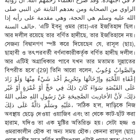
لا في اجتهاده. وقد صرح العلماء رحمهم الله: أن رواية
الراوي من الصحابة ومن بعدهم الثابتة عن النبي صلى
الله عليه وسلم هي الحجة، وهي مقدمة على رأيه إذا
خالف السنة. ‘এটি ইবনু ওমর (রাঃ)-এর ইজতিহাদ ছিল।
আর দলীল রয়েছে তার বর্ণিত হাদীছে, তার ইজতিহাদে নয়।
সেজন্য বিদ্বানগণ স্পষ্ট করে দিয়েছেন যে, রাসূল (ছাঃ),
ছাহাবী ও তৎপরবর্তী বর্ণনাকারীকর্তৃক বর্ণিত হাদীছ দলীল।
আর এটিই অগ্রাধিকার পাবে যখন তার মতামত সুন্নাতের
বিপরীত হবে’।
[29]
তিনি আরো বলেন, والصَّوابُ وُجُوبُ
إعْفَاءِ اللِّحْيَةِ وإرْخَائُهَا وتَحْرِيمُ أخْذ شَيْءٌ مِنْهَا وَلَوْ زَادَ
عَلَى القَبْضَةِ سَوَاءَ كَانَ ذلِكَ فِي حَجٍّ أوْ عُمْرَةٍ أوْ غَيْر
ذلِكَ، لأنَّ الأحَادِيث الصَّحِيحَةِ عَنْ رَسُولِ اللهِ صَلَّى اللهُ
عَلَيْهِ وسَلَّمَ دَالَّةٌ عَلَى ذلِكَ، ‘সঠিক হ’ল, দাড়িকে নিজ
অবস্থায় ছেড়ে দেওয়া ওয়াজিব এবং তা থেকে কাট-ছাঁট করা
হারাম, যদিও তা এক মুষ্টির অতিরিক্ত হয়। সেটা হজ্জ ও
ওমরাকালীন হৌক বা অন্য সময় হৌক। কেননা রাসূল (ছাঃ)