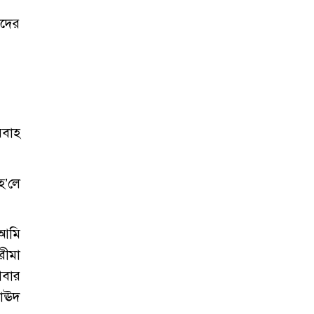
াদের
িবাহ
হ’লে
 আমি
রীমা
আবার
দাঊদ