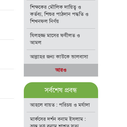
শিক্ষকের মৌলিক দায়িত্ব ও
কর্তব্য, শিশুর পাঠদান পদ্ধতি ও
শিখনফল নির্ণয়
যিলহজ্জ মাসের ফযীলত ও
আমল
আল্লাহর জন্য কাউকে ভালবাসা
আরও
সর্বশেষ প্রবন্ধ
আহলে বায়ত : পরিচয় ও মর্যাদা
মার্কসের দর্শন বনাম ইসলাম :
ভ্রান্ত তত্ত্ব বনাম শাশ্বত সত্য