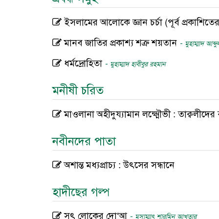
ইসলামের আলোকে জ্ঞান চর্চা (পূর্ব প্রকাশিত
মানব জাতির প্রকাশ্য শত্রু শয়তান
-
মুহাম্মাদ আব্দ
ধর্মদ্রোহিতা
-
মুহাম্মাদ হাবীবুর রহমান
মনীষী চরিত
মাওলানা অহীদুয্যামান লক্ষ্মৌভী : তাক্বলীদের ব
নবীনদের পাতা
অশান্ত মধ্যপ্রাচ্য : উৎসের সন্ধানে
হাদীছের গল্প
সৎ লোকের দো‘আ
-
মুসাম্মাৎ শারমিন আখতার