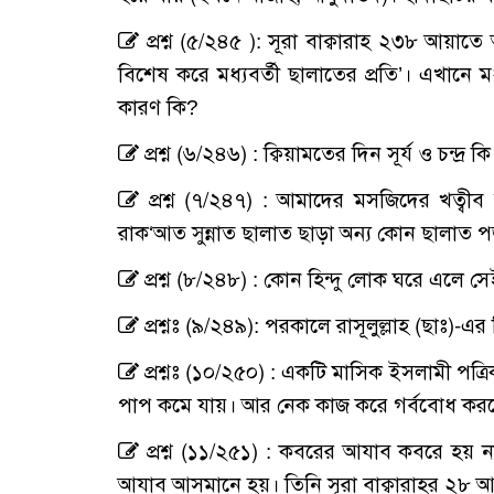
প্রশ্ন (৫/২৪৫ ): সূরা বাক্বারাহ ২৩৮ আয়াত
বিশেষ করে মধ্যবর্তী ছালাতের প্রতি’। এখানে মধ
কারণ কি?
প্রশ্ন (৬/২৪৬) : ক্বিয়ামতের দিন সূর্য ও চন্দ্
প্রশ্ন (৭/২৪৭) : আমাদের মসজিদের খত্
রাক‘আত সুন্নাত ছালাত ছাড়া অন্য কোন ছালাত পড়
প্রশ্ন (৮/২৪৮) : কোন হিন্দু লোক ঘরে এলে
প্রশ্নঃ (৯/২৪৯): পরকালে রাসূলুল্লাহ (ছাঃ)-এ
প্রশ্নঃ (১০/২৫০) : একটি মাসিক ইসলামী পত্র
পাপ কমে যায়। আর নেক কাজ করে গর্ববোধ করলে
প্রশ্ন (১১/২৫১) : কবরের আযাব কবরে হয় 
আযাব আসমানে হয়। তিনি সূরা বাক্বারাহর ২৮ আয়