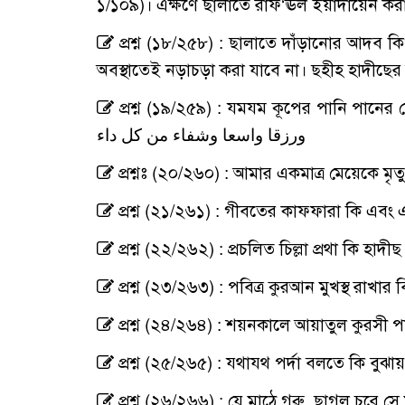
১/১০৯)। এক্ষণে ছালাতে রাফ‘ঊল ইয়াদায়েন করার প
প্রশ্ন (১৮/২৫৮) : ছালাতে দাঁড়ানোর আদব ক
অবস্থাতেই নড়াচড়া করা যাবে না। ছহীহ হাদীছ
প্রশ্ন (১৯/২৫৯) : যমযম কূপের পানি পানের যে দো‘আ প্রচল
ورزقا واسعا وشفاء من كل داء
প্রশ্নঃ (২০/২৬০) : আমার একমাত্র মেয়েকে মৃত
প্রশ্ন (২১/২৬১) : গীবতের কাফফারা কি এবং 
প্রশ্ন (২২/২৬২) : প্রচলিত চিল্লা প্রথা কি হাদী
প্রশ্ন (২৩/২৬৩) : পবিত্র কুরআন মুখস্থ রা
প্রশ্ন (২৪/২৬৪) : শয়নকালে আয়াতুল কুরসী 
প্রশ্ন (২৫/২৬৫) : যথাযথ পর্দা বলতে কি বুঝায়
প্রশ্ন (২৬/২৬৬) : যে মাঠে গরু, ছাগল চরে স