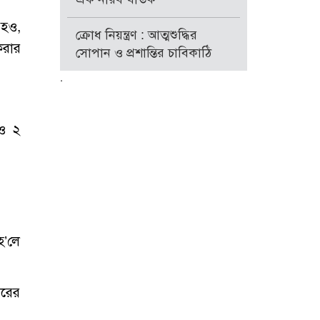
 হও,
ক্রোধ নিয়ন্ত্রণ : আত্মশুদ্ধির
করার
সোপান ও প্রশান্তির চাবিকাঠি
.
 ও ২
হ’লে
বরের