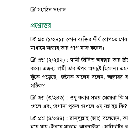
সংগঠন সংবাদ
প্রশ্নোত্তর
প্রশ্ন (১/২৪১): কোন ব্যক্তির দীর্ঘ রোগভ
মাধ্যমে আল্লাহ তার পাপ মাফ করেন।
প্রশ্ন (২/২৪২) : স্বামী জীবিত অবস্থায় তার স্ত
করে। এজন্য স্বামী তার উপর অসন্তুষ্ট ছিলেন। এমতা
ঝুঁকে পড়েছে। জনৈক আলেম বলেন, আল্লাহর কসম! 
সঠিক?
প্রশ্ন (৩/২৪৩) : ওযূ করার সময় মেয়েরা ক
গেলে এবং বেগানা পুরুষ দেখলে ওযূ নষ্ট হয় কি?
প্রশ্ন (৪/২৪৪) : রাসূলুল্লাহ (ছাঃ) বলেছেন,
হয়ে যায় (ইবনে মাজাহ, আবুদাঊদ)। হাদীছটির ব্