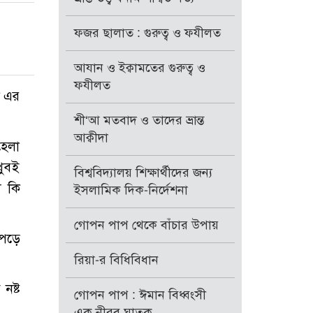
ফজর ছালাত : গুরুত্ব ও ফযীলত
আযান ও ইক্বামতের গুরুত্ব ও
ফযীলত
ে এর
শী‘আ মতবাদ ও তাদের ভ্রান্ত
আক্বীদা
হেলা
খুবই
বিশ্ববিদ্যালয় শিক্ষার্থীদের জন্য
য কি
ইসলামিক দিক-নির্দেশনা
গোপন পাপ থেকে বাঁচার উপায়
 পড়ে
রিয়া-র বিধিবিধান
নষ্ট
গোপন পাপ : ঈমান বিধ্বংসী
এক নীরব ঘাতক