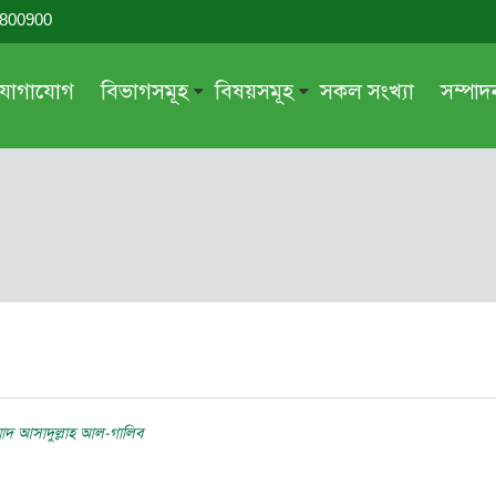
-800900
যোগাযোগ
বিভাগসমূহ
বিষয়সমূহ
সকল সংখ্যা
সম্পা
সম্পাদকীয়
জায়েয-নাজায়েয
গ্রন্থ পর্যালোচনা
আক্বীদা বা বিশ্বাস
দরসে কুরআন
শিক্ষা ও সংস্কৃতি
দরসে হাদীছ
নারী সমাজ
প্রবন্ধ সমুহ
আত্মশুদ্ধি
সাময়িক প্রসঙ্গ
পরকাল
সময়ের ভাবনা
নীতি-নৈতিকতা
মহিলা অঙ্গন
তারবিয়াত
্মাদ আসাদুল্লাহ আল-গালিব
আরও
আরও