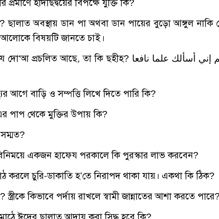
্রমাণে হাদীছদ্বয়ের বিপক্ষে যুক্তি কি?
ি? ছালাত অবস্থায় ডান পা অথবা ডান পায়ের বুড়ো আঙ্গুল নাকি
ের আলোকে বিষয়টি জানতে চাই।
িত আছে, তা কি ছহীহ? اللهم إني أسألك علما نافعا
্যুর আগে বাড়ি ও সম্পত্তি লিখে দিতে পারি কি?
এর পাপ থেকে মুক্তির উপায় কি?
ছ সম্মত?
খার বিনিময়ে একজন হাফেয পরকালে কি পুরস্কার লাভ করবেন?
পাঠ করলে চুরি-ডাকাতি হ’তে নিরাপদ থাকা যায়। একথা কি ঠিক?
? স্ত্রীকে কিভাবে পর্দায় রাখলে স্বামী জান্নাতের আশা করতে পারে
ে মাঠে ঈদের ছালাত আদায় করা সিদ্ধ হবে কি?