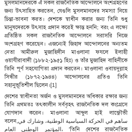
মুসলমানদেরকে ঐ সকল রাজনৈতিক আন্দোলনে অংশগ্রহণের
জন্য উৎসাহিত করতেন, যেগুলি মুসলমানদের সমস্যা নিয়ে
চিন্তা-ভাবনা করত। দেশকে স্বাধীন করার জন্য তিনি শুধু
মানুষদেরকে উৎসাহ প্রদান করেই ক্ষান্ত হননি; বরং এ লক্ষ্যে
প্রতিষ্ঠিত সকল রাজনৈতিক আন্দোলনে সরাসরি নিজে
অংশগ্রহণ করেছেন। এজন্যেই জিহাদ আন্দোলনের অন্যতম
নেতা আমীরুল মুজাহিদীন মাওলানা ফযলে ইলাহী
ওয়াযীরাবাদী (১৮৮২-১৯৫১ হিঃ) ও তাঁর মুজাহিদ বাহিনীকে
তিনি পূর্ণ সহযোগিতা প্রদান করতেন। মাওলানা ওবায়দুল্লাহ
সিন্ধীর (১৮৭২-১৯৪৪) আন্দোলনের প্রতিও তিনি
সহানুভূতিশীল ছিলেন।
[1]
দেশের স্বাধীনতা অর্জন ও মুসলমানদের অধিকার রক্ষার জন্য
তিনি প্রথমতঃ তৎকালীন সর্ববৃহৎ রাজনৈতিক দল কংগ্রেসে
যোগদান করেন। মাওলানা আব্দুল হাই লাক্ষ্ণৌভী
বলেন,ساهم في الحركة السياسية الوطنية، وشارك في
المؤتمر الوطني العام، ‘তিনি দেশের রাজনৈতিক