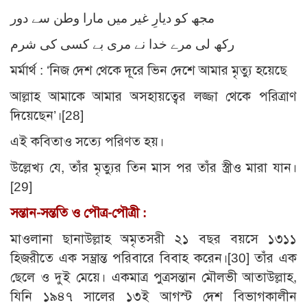
مجھ كو ديارِ غير ميں مارا وطن سے دور
ركھ لى مرے خدا نے مرى بے كسى كى شرم
মর্মার্থ : ‘নিজ দেশ থেকে দূরে ভিন দেশে আমার মৃত্যু হয়েছে
আল্লাহ আমাকে আমার অসহায়ত্বের লজ্জা থেকে পরিত্রাণ
দিয়েছেন’।
[28]
এই কবিতাও সত্যে পরিণত হয়।
উল্লেখ্য যে, তাঁর মৃত্যুর তিন মাস পর তাঁর স্ত্রীও মারা যান।
[29]
সন্তান-সন্ততি ও পৌত্র-পৌত্রী :
মাওলানা ছানাউল্লাহ অমৃতসরী ২১ বছর বয়সে ১৩১১
হিজরীতে এক সম্ভ্রান্ত পরিবারে বিবাহ করেন।
[30]
তাঁর এক
ছেলে ও দুই মেয়ে। একমাত্র পুত্রসন্তান মৌলভী আতাউল্লাহ,
যিনি ১৯৪৭ সালের ১৩ই আগস্ট দেশ বিভাগকালীন