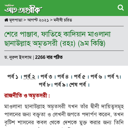
মূলপাতা
>
আগস্ট ২০২১
>
মনীষী চরিত
শেরে পাঞ্জাব, ফাতিহে কাদিয়ান মাওলানা
ছানাউল্লাহ অমৃতসরী (রহঃ) (৯ম কিস্তি)
ড. নূরুল ইসলাম
|
2266 বার পঠিত
পর্ব ১
।
পর্ব ২
।
পর্ব ৩
।
পর্ব ৪
।
পর্ব ৫
।
পর্ব ৬
।
পর্ব ৭
।
পর্ব ৮
।
পর্ব ৯
।
শেষ পর্ব
।
রাজনীতি ও অমৃতসরী :
মাওলানা ছানাউল্লাহ অমৃতসরী যখন তাঁর দ্বীনী দায়িত্বসমূহ
পালনের জন্য বক্তৃতা ও লেখনী জগতে পদার্পণ করেন, তখন
বৃটিশ শাসনের কবল থেকে দেশকে মুক্ত করার জন্য তিনি