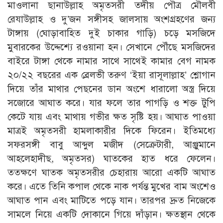
মাওলানা ছানাউল্লাহ অমৃতসরী তদীয় পৌত্র মৌলবী
রেযাউল্লাহ ও দু’জন সঙ্গীসহ জালসায় অংশগ্রহণের জন্য
টাঙ্গায় (ঘোড়াবাহিত দুই চাকার গাড়ি) চড়ে মসজিদে
মুবারকের উদ্দেশ্যে রওয়ানা হন। সেখানে পৌঁছে মসজিদের
বাইরে টাঙ্গা থেকে নামার সাথে সাথেই কামার বেগ নামক
২০/২২ বছরের এক ব্রেলভী তরুণ ‘ইয়া রাসূলাল্লাহ’ শ্লোগান
দিয়ে তাঁর মাথার পেছনের ডান অংশে ধারালো অস্ত্র দিয়ে
সজোরে আঘাত করে। যার ফলে তার পাগড়ি ও শক্ত টুপি
কেটে যায় এবং মাথায় গভীর ক্ষত সৃষ্টি হয়। আঘাত পাওয়া
মাত্রই অমৃতসরী হামলাকারীর দিকে ফিরেন। ইতিমধ্যে
সফরসঙ্গী বাবু আব্দুল মজীদ (সেক্রেটারী, আঞ্জুমানে
আহলেহাদীছ, অমৃতসর) ঘাতকের হাত ধরে ফেলেন।
ততক্ষণে ঘাতক অমৃতসরীর চেহারায় আরো একটি আঘাত
করে। এতে তিনি কপাল থেকে নাক পর্যন্ত মুখের বাম অংশেও
আঘাত পান এবং মাটিতে পড়ে যান। তারপর দ্রুত নিজেকে
সামলে নিয়ে একটি দোকানে গিয়ে দাঁড়ান। ক্ষতস্থান থেকে