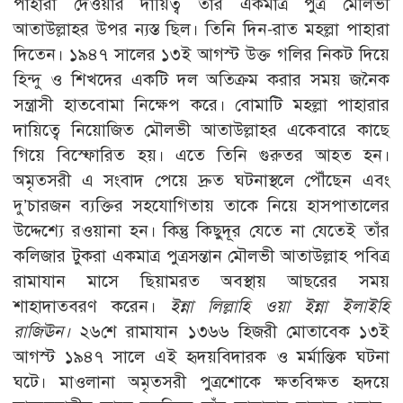
পাহারা দেওয়ার দায়িত্ব তাঁর একমাত্র পুত্র মৌলভী
আতাউল্লাহর উপর ন্যস্ত ছিল। তিনি দিন-রাত মহল্লা পাহারা
দিতেন। ১৯৪৭ সালের ১৩ই আগস্ট উক্ত গলির নিকট দিয়ে
হিন্দু ও শিখদের একটি দল অতিক্রম করার সময় জনৈক
সন্ত্রাসী হাতবোমা নিক্ষেপ করে। বোমাটি মহল্লা পাহারার
দায়িত্বে নিয়োজিত মৌলভী আতাউল্লাহর একেবারে কাছে
গিয়ে বিস্ফোরিত হয়। এতে তিনি গুরুতর আহত হন।
অমৃতসরী এ সংবাদ পেয়ে দ্রুত ঘটনাস্থলে পৌঁছেন এবং
দু’চারজন ব্যক্তির সহযোগিতায় তাকে নিয়ে হাসপাতালের
উদ্দেশ্যে রওয়ানা হন। কিন্তু কিছুদূর যেতে না যেতেই তাঁর
কলিজার টুকরা একমাত্র পুত্রসন্তান মৌলভী আতাউল্লাহ পবিত্র
রামাযান মাসে ছিয়ামরত অবস্থায় আছরের সময়
শাহাদাতবরণ করেন।
ইন্না লিল্লাহি ওয়া ইন্না ইলাইহি
রাজিঊন।
২৬শে রামাযান ১৩৬৬ হিজরী মোতাবেক ১৩ই
আগস্ট ১৯৪৭ সালে এই হৃদয়বিদারক ও মর্মান্তিক ঘটনা
ঘটে। মাওলানা অমৃতসরী পুত্রশোকে ক্ষতবিক্ষত হৃদয়ে