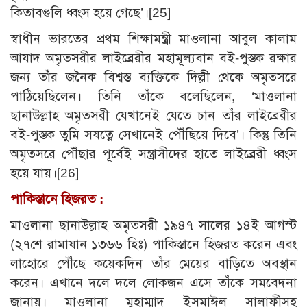
কিতাবগুলি ধ্বংস হয়ে গেছে’।
[25]
স্বাধীন ভারতের প্রথম শিক্ষামন্ত্রী মাওলানা আবুল কালাম
আযাদ অমৃতসরীর লাইব্রেরীর মহামূল্যবান বই-পুস্তক রক্ষার
জন্য তাঁর জনৈক বিশ্বস্ত ব্যক্তিকে দিল্লী থেকে অমৃতসরে
পাঠিয়েছিলেন। তিনি তাঁকে বলেছিলেন, ‘মাওলানা
ছানাউল্লাহ অমৃতসরী যেখানেই যেতে চান তাঁর লাইব্রেরীর
বই-পুস্তক তুমি সযত্নে সেখানেই পৌঁছিয়ে দিবে’। কিন্তু তিনি
অমৃতসরে পৌঁছার পূর্বেই সন্ত্রাসীদের হাতে লাইব্রেরী ধ্বংস
হয়ে যায়।
[26]
পাকিস্তানে হিজরত :
মাওলানা ছানাউল্লাহ অমৃতসরী ১৯৪৭ সালের ১৪ই আগস্ট
(২৭শে রামাযান ১৩৬৬ হিঃ) পাকিস্তানে হিজরত করেন এবং
লাহোরে পৌঁছে কয়েকদিন তাঁর মেয়ের বাড়িতে অবস্থান
করেন। এখানে দলে দলে লোকজন এসে তাঁকে সমবেদনা
জানায়। মাওলানা মুহাম্মাদ ইসমাঈল সালাফীসহ