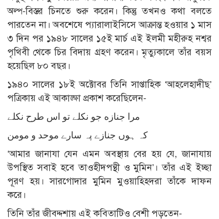
অল্প-বিস্তর চিনতে শুরু করেন। কিন্তু তখনও কথা বলতে
পারতেন না। অবশেষে প্যারালাইসিসে আক্রান্ত হওয়ার ১ মাস
৩ দিন পর ১৯৪৮ সালের ১৫ই মার্চ এই ইলমী মহীরুহ নশ্বর
পৃথিবী থেকে চির বিদায় গ্রহণ করেন। মৃত্যুকালে তাঁর বয়স
হয়েছিল ৮০ বছর।
১৯৪০ সালের ১৮ই অক্টোবর তিনি সাপ্তাহিক ‘আহলেহাদীছ’
পত্রিকায় এই আকাঙ্ক্ষা প্রকাশ করেছিলেন-
مرا جنازه جو نكلے تو اس طرح نكلے
كہ ہوں جنازے پہ سارے موحد و مومن
‘আমার জানাযা যেন এমন অবস্থায় বের হয় যে, জানাযায়
উপস্থিত সবাই হবে তাওহীদপন্থী ও মুমিন’। তাঁর এই ইচ্ছা
পূরণ হয়। সারগোদার মুমিন মুওয়াহ্হিদরা তাঁকে দাফন
করে।
তিনি তাঁর জীবদ্দশায় এই কবিতাটিও বেশী পড়তেন-