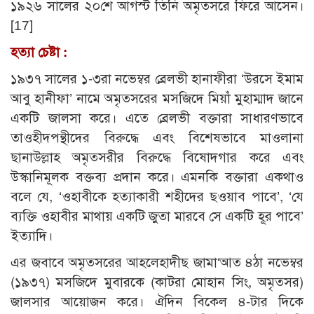
১৯২৬ সালের ২০শে আগস্ট তিনি অমৃতসরে ফিরে আসেন।
[17]
হত্যা চেষ্টা :
১৯৩৭ সালের ১-৩রা নভেম্বর ব্রেলভী হানাফীরা ‘উরসে ইমাম
আবু হানীফা’ নামে অমৃতসরের মসজিদে মিয়াঁ মুহাম্মাদ জানে
একটি জালসা করে। এতে ব্রেলভী বক্তারা সাধারণভাবে
তাওহীদপন্থীদের বিরুদ্ধে এবং বিশেষভাবে মাওলানা
ছানাউল্লাহ অমৃতসরীর বিরুদ্ধে বিষোদগার করে এবং
উস্কানিমূলক বক্তব্য প্রদান করে। এমনকি বক্তারা একথাও
বলে যে, ‘ওহাবীকে হত্যাকারী শহীদের ছওয়াব পাবে’, ‘যে
ব্যক্তি ওহাবীর মাথায় একটি জুতা মারবে সে একটি হূর পাবে’
ইত্যাদি।
এর জবাবে অমৃতসরের আহলেহাদীছ জামা‘আত ৪ঠা নভেম্বর
(১৯৩৭) মসজিদে মুবারকে (কাটরা মোহান সিং, অমৃতসর)
জালসার আয়োজন করে। ঐদিন বিকেল ৪-টার দিকে