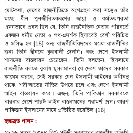
মোটকথা, দেশের রাজনীতিতে অংশগ্রহণ করা সত্ত্বেও তাঁর
মধ্যে দ্বীন পুনর্জীবিতকরণের জায্বা ও কর্মতৎপরতা
এমনভাবে প্রবল ছিল যে, তিনি রাজনৈতিক নেতার পরিবর্তে
একজন ধর্মীয় নেতা ও পথ-প্রদর্শক হিসাবেই বেশী পরিচিত
ও প্রসিদ্ধ হন।
[15]
অন্য রাজনীতিবিদদের মতো রাজনীতির
জন্য তিনি দ্বীনকে কুরবানী দেননি। বরং দেশে ইসলামী
শাসনের বাস্তবায়ন চেয়েছেন। তিনি বলতেন, ‘ইসলামে
রাজনীতি বলতে বুঝায় মুসলমানরা যে দেশে তাদের সরকার
কায়েম করবে, সেই সরকার যেন ইসলামী আইনের অধীনস্থ
থাকে, শরী‘আতের নীতির উপরে চলে এবং দেশে ইসলামী
আইন বাস্তবায়ন করে’। এজন্য তিনি পাকিস্তান সরকারকে
বারবার দেশে শারঈ আইন বাস্তবায়নের পরামর্শ দেন। কারণ
পাকিস্তান ইসলামের নামে প্রতিষ্ঠিত হয়েছিল।
[16]
হজ্জব্রত পালন :
১৯২৬ সালে (১৩৪৪ হিঃ) সঊদী সরকারের রাজকীয় অতিথি