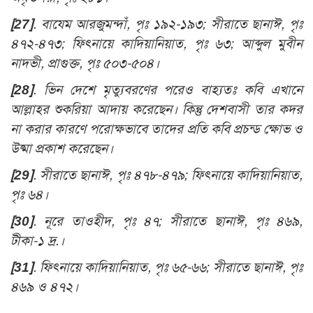
[27]
.
বায্মে আরজুমন্দাঁ, পৃঃ ১৯২-১৯৩; সীরাতে ছানাঈ, পৃঃ
৪৭২-৪৭৩; ফিৎনায়ে কাদিয়ানিয়াত, পৃঃ ৬৩; আব্দুল মুবীন
নাদভী, প্রাগুক্ত, পৃঃ ৫০৩-৫০৪
।
[28]
. ভিন দেশে মৃত্যুবরণের পরেও বাহ্যতঃ কবি এখানে
আল্লাহর শুকরিয়া আদায় করেছেন। কিন্তু দেশবাসী তার কদর
না করার কারণে পরোক্ষভাবে তাদের প্রতি কবি প্রচন্ড ক্ষোভ ও
উষ্মা প্রকাশ করেছেন।
[29]
.
সীরাতে ছানাঈ, পৃঃ ৪৭৮-৪৭৯; ফিৎনায়ে কাদিয়ানিয়াত,
পৃঃ ৬৪
।
[30]
.
নূরে তাওহীদ, পৃঃ ৪৭; সীরাতে ছানাঈ, পৃঃ ৪৬৯,
টীকা-১ দ্র.
।
[31]
.
ফিৎনায়ে কাদিয়ানিয়াত, পৃঃ ৬৫-৬৬; সীরাতে ছানাঈ, পৃঃ
৪৬৯ ও ৪৭২
।