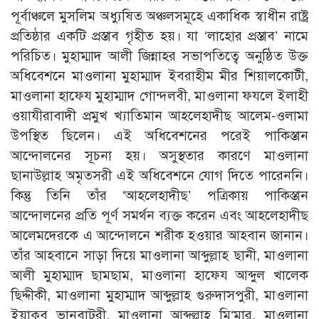
পূর্বাঞ্চলে মুসলিম অধ্যুষিত অঞ্চলসমূহে একাধিক স্বাধীন রাষ্ট্র
প্রতিষ্ঠার একটি প্রস্তাব গৃহীত হয়। যা ‘লাহোর প্রস্তাব’ নামে
পরিচিত। মুহাম্মাদ আলী জিন্নাহর সভাপতিত্বে অনুষ্ঠিত উক্ত
অধিবেশনে মাওলানা মুহাম্মাদ ইবরাহীম মীর শিয়ালকোটী,
মাওলানা হাফেয মুহাম্মাদ গোন্দলবী, মাওলানা ফযলে ইলাহী
ওয়াযীরাবাদী প্রমুখ খ্যাতিমান আহলেহাদীছ আলেম-ওলামা
উপস্থিত ছিলেন। এই অধিবেশনের পরেই পাকিস্তান
আন্দোলনের সূচনা হয়। অসুস্থতার কারণে মাওলানা
ছানাউল্লাহ অমৃতসরী এই অধিবেশনে যোগ দিতে পারেননি।
কিন্তু তিনি তাঁর ‘আহলেহাদীছ’ পত্রিকায় পাকিস্তান
আন্দোলনের প্রতি পূর্ণ সমর্থন ব্যক্ত করেন এবং আহলেহাদীছ
আলেমদেরকে এ আন্দোলনে শরীক হওয়ার আহবান জানান।
তাঁর আহবানে সাড়া দিয়ে মাওলানা আব্দুল্লাহ ছানী, মাওলানা
আলী মুহাম্মাদ ছামছাম, মাওলানা হাফেয আব্দুল খালেক
ছিদ্দীকী, মাওলানা মুহাম্মাদ আব্দুল্লাহ গুরুদাসপুরী, মাওলানা
ইয়াকুব ভানবাটরী, মাওলানা আব্দুল্লাহ মি‘মার, মাওলানা