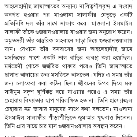
আহলেহাদীছ জামা‘আতের অন্যান্য দায়িত্বশীলবৃন্দ এ সংবাদ
অবগত হওয়ার পর মাওলানা সালাফীর নেতৃত্বে একটি
প্রতিনিধি দল তাঁর সাথে সাক্ষাৎ করে। মাওলানা ইসমাঈল
সালাফী তাঁকে গুজরানওয়ালায় যাওয়ার জন্য অনুরোধ করেন।
অমৃতসরী তাঁর আন্তরিক আহবানে সাড়া দিয়ে গুজরানওয়ালায়
যান। সেখানে তাঁর বসবাসের জন্য আহলেহাদীছ জামে
মসজিদের পাশে একটি ভাল বাড়ির ব্যবস্থা করা হয়েছিল।
মর্মভেদী শোকে জর্জরিত থাকার পরেও তিনি জামা‘আতে
ছালাত আদায়ের জন্য মসজিদে আসতেন। যদিচ এ সময় তাঁর
জন্য চলাফেরা করা কঠিন ছিল। জীবনের উপর দিয়ে মরু
সাইমুম সদৃশ ঘূর্ণিঝড় বয়ে যাওয়ার পরেও এ সময় তাঁর
চেহারায় বিষণ্ণতার ছাপ পরিলক্ষিত হত না। তিনি হাস্যোজ্জ্বল
চেহারায় নম্র ভাষায় মানুষের সাথে কথা বলতেন। মাওলানা
ইসমাঈল সালাফীর পীড়াপীড়িতে জুম‘আর খুৎবাও দিতেন।
তিনি প্রায় সাড়ে চার মাস গুজরানওয়ালায় অবস্থান করেন।