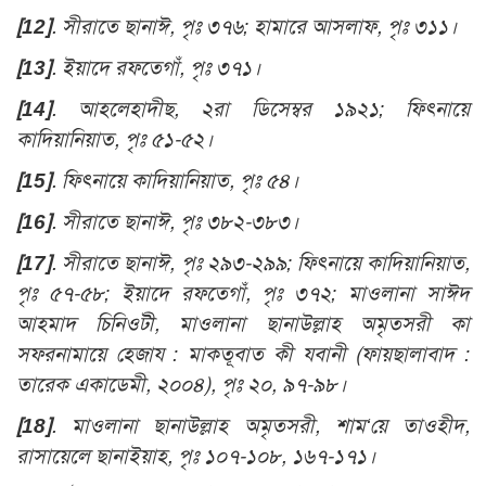
[12]
.
সীরাতে ছানাঈ, পৃঃ ৩৭৬; হামারে আসলাফ, পৃঃ ৩১১
।
[13]
.
ইয়াদে রফতেগাঁ, পৃঃ ৩৭১
।
[14]
.
আহলেহাদীছ, ২রা ডিসেম্বর ১৯২১; ফিৎনায়ে
কাদিয়ানিয়াত, পৃঃ ৫১-৫২
।
[15]
.
ফিৎনায়ে কাদিয়ানিয়াত, পৃঃ ৫৪
।
[16]
.
সীরাতে ছানাঈ, পৃঃ ৩৮২-৩৮৩
।
[17]
.
সীরাতে ছানাঈ, পৃঃ ২৯৩-২৯৯; ফিৎনায়ে কাদিয়ানিয়াত,
পৃঃ ৫৭-৫৮; ইয়াদে রফতেগাঁ, পৃঃ ৩৭২; মাওলানা সাঈদ
আহমাদ চিনিওটী, মাওলানা ছানাউল্লাহ অমৃতসরী কা
সফরনামায়ে হেজায : মাকতূবাত কী যবানী (ফায়ছালাবাদ :
তারেক একাডেমী, ২০০৪), পৃঃ ২০, ৯৭-৯৮
।
[18]
.
মাওলানা ছানাউল্লাহ অমৃতসরী, শাম‘য়ে তাওহীদ,
রাসায়েলে ছানাইয়াহ, পৃঃ ১০৭-১০৮, ১৬৭-১৭১
।