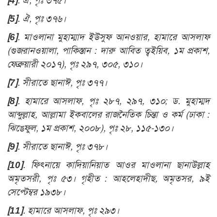
[4]
.
ঐ, পৃঃ ৩৭৫
।
[5]
.
ঐ, পৃঃ ৩৭৬
।
[6]
.
মাওলানা মুহাম্মাদ ইউসুফ আনওয়ার, হামারে আসলাফ
(গুজরানওয়ালা, পাকিস্তান : দারু আবিত ত্বইয়িব, ১ম প্রকাশ,
ফেব্রুয়ারী ২০১৭), পৃঃ ২৯৭, ৩০৫, ৩১০
।
[7]
.
সীরাতে ছানাঈ, পৃঃ ৩৭৭
।
[8]
.
হামারে আসলাফ, পৃঃ ২৮৭, ২৯৭, ৩১০; ড. মুহাম্মদ
আব্দুল্লাহ, আল্লামা ইকবালের রাজনৈতিক চিন্তা ও কর্ম (ঢাকা :
ঝিঙেফুল, ১ম প্রকাশ, ২০০৮), পৃঃ ২৮, ১১৫-১৩০
।
[9]
.
সীরাতে ছানাঈ, পৃঃ ৩৭৮
।
[10]
.
ফিৎনায়ে কাদিয়ানিয়াত আওর মাওলানা ছানাউল্লাহ
অমৃতসরী, পৃঃ ৫৩। গৃহীত : আহলেহাদীছ, অমৃতসর, ৯ই
সেপ্টেম্বর ১৯৩৮
।
[11]
.
হামারে আসলাফ, পৃঃ ২৯৩
।