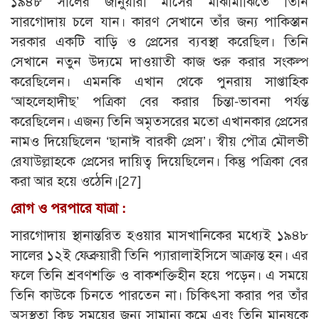
১৯৪৮ সালের জানুয়ারী মাসের মাঝামাঝিতে তিনি
সারগোদায় চলে যান। কারণ সেখানে তাঁর জন্য পাকিস্তান
সরকার একটি বাড়ি ও প্রেসের ব্যবস্থা করেছিল। তিনি
সেখানে নতুন উদ্যমে দাওয়াতী কাজ শুরু করার সংকল্প
করেছিলেন। এমনকি এখান থেকে পুনরায় সাপ্তাহিক
‘আহলেহাদীছ’ পত্রিকা বের করার চিন্তা-ভাবনা পর্যন্ত
করেছিলেন। এজন্য তিনি অমৃতসরের মতো এখানকার প্রেসের
নামও দিয়েছিলেন ‘ছানাঈ বারকী প্রেস’। স্বীয় পৌত্র মৌলভী
রেযাউল্লাহকে প্রেসের দায়িত্ব দিয়েছিলেন। কিন্তু পত্রিকা বের
করা আর হয়ে ওঠেনি।
[27]
রোগ ও পরপারে যাত্রা :
সারগোদায় স্থানান্তরিত হওয়ার মাসখানিকের মধ্যেই ১৯৪৮
সালের ১২ই ফেব্রুয়ারী তিনি প্যারালাইসিসে আক্রান্ত হন। এর
ফলে তিনি শ্রবণশক্তি ও বাকশক্তিহীন হয়ে পড়েন। এ সময়ে
তিনি কাউকে চিনতে পারতেন না। চিকিৎসা করার পর তাঁর
অসুস্থতা কিছু সময়ের জন্য সামান্য কমে এবং তিনি মানুষকে