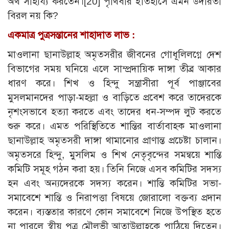
অর্থ সাহায্য করতেন।
[20]
পৃথিবীর ইতিহাসে এমন উদারতা
বিরল নয় কি?
একমাত্র পুত্রসন্তানের শাহাদাত লাভ :
মাওলানা ছানাউল্লাহ অমৃতসরীর জীবনের গোধূলিলগ্নে দেশ
বিভাগের সময় ঘনিয়ে এলে সাম্প্রদায়িক দাঙ্গা তীব্র আকার
ধারণ করে। শিখ ও হিন্দু সন্ত্রাসীরা পূর্ব পাঞ্জাবের
মুসলমানদের পাড়া-মহল্লা ও বাড়িতে প্রবেশ করে তাদেরকে
নৃশংসভাবে হত্যা করতে এবং তাদের ধন-সম্পদ লুট করতে
শুরু করে। এমত পরিস্থিতিতে শান্তির বার্তাবাহক মাওলানা
ছানাউল্লাহ অমৃতসরী দাঙ্গা থামানোর প্রাণান্ত প্রচেষ্টা চালান।
অমৃতসরে হিন্দু, মুসলিম ও শিখ নেতৃবৃন্দের সমন্বয়ে শান্তি
কমিটি সমূহ গঠন করা হয়। তিনি নিজে এসব কমিটির সদস্য
হন এবং অন্যদেরকে সদস্য করেন। শান্তি কমিটির সভা-
সমাবেশে শান্তি ও নিরাপত্তা বিষয়ে জোরালো বক্তব্য প্রদান
করেন। ব্যস্ততার কারণে কোন সমাবেশে নিজে উপস্থিত হতে
না পারলে স্বীয় পুত্র মৌলভী আতাউল্লাহকে পাঠিয়ে দিতেন।