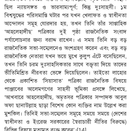
ছিল ন্যায়সঙ্গত ও ভারসাম্যপূর্ণ; কিন্তু দুঃসাহসী। ১ম
বিশ্বযুদ্ধের পরিসমাপ্তি ঘটার পর যখন খেলাফত ও স্বাধীনতা
আন্দোলন সমূহ যোরদার হয়, তখন তিনি তাঁর সাপ্তাহিক
‘আহলেহাদীছ’ পত্রিকার দুই পৃষ্ঠা রাজনৈতিক সংবাদ
পর্যালোচনার জন্য বরাদ্দ রাখেন। এ সময় তিনি বড় বড়
রাজনৈতিক সভা-সম্মেলনেও অংশগ্রহণ করেন এবং বড় বড়
রাজনৈতিক নেতারা যখন ভয়ে মুখে কুলুপ এঁটে বসেছিলেন,
তখন তিনি চরম দুঃসাহসিকতার সাথে বক্তৃতা দিয়ে তাদের
ভীতিমিশ্রিত নীরবতা ভেঙ্গে দিয়েছিলেন। তাইতো লাহোর
থেকে প্রকাশিত ‘সিয়াসাত’ পত্রিকা রাজনৈতিক বিষয়ে
পাঞ্জাবের আলেমগণের সাহসী ভূমিকা প্রসঙ্গে লিখেছে,
‘আখবারে আহলেহাদীছ, অমৃতসর পত্রিকার সম্পাদক আবুল
অফা ছানাউল্লাহ ছাড়া বিশেষ কোন ব্যক্তির নাম উল্লেখ করা
মুশকিল। তিনিই সভা-সম্মেলন সমূহে সময়ে সময়ে (দেশের
স্বাধীনতা ও ইংরেজ সরকারের স্বৈরাচারী নীতির বিরুদ্ধে)
বিভিন্ন বিষয়ে মতামত ব্যক্ত করেন’।
[14]