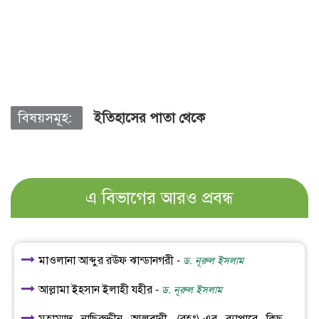
বিষয়সমূহ:
ইতিহাসের পাতা থেকে
এ বিভাগের আরও প্রবন্ধ
মাওলানা আব্দুর রঊফ ঝান্ডানগরী -
ড. নূরুল ইসলাম
আল্লামা ইহসান ইলাহী যহীর -
ড. নূরুল ইসলাম