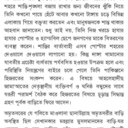
শহরে শান্তি-শৃঙ্খলা বজায় রাখার জন্য জীবনের ঝুঁকি নিয়ে
তিনি কখনো পায়ে হেঁটে আবার কখনো টাঙ্গায় চড়ে বিভিন্ন
এলাকায় গিয়ে বক্তৃতা করতেন এবং মানুষজনকে শান্ত থাকার
আহবান জানাতেন। শুধু তাই নয়, তিনি নিজ খরচে হাযার
হাযার পোস্টার ও হ্যান্ডবিল ছেপে জনগণের মাঝে বিতরণের
ব্যবস্থা করেন। শান্তির বার্তাবাহী এসব পোস্টার শহরের
দেওয়ালে দেওয়ালে লাগানো হয়। কিন্তু দাঙ্গা থামানোর
যাবতীয় প্রচেষ্টা ব্যর্থতায় পর্যবসিত হওয়ার উপক্রম হলে এবং
পরিস্থিতি নিয়ন্ত্রণের বাইরে চলে গেলে তিনি পাকিস্তানে
হিজরতের সংকল্প করেন। এ বিষয়ে আহলেহাদীছ
জামা‘আতের নেতৃস্থানীয় ব্যক্তিবর্গ ও ঘনিষ্ঠ বন্ধুদের সাথে
যরূরী পরামর্শ বৈঠক করে হিজরতের বিষয়ে চূড়ান্ত সিদ্ধান্ত
গ্রহণ পূর্বক বাড়িতে ফিরে আসেন।
অমৃতসরের যে গলিতে মাওলানা ছানাউল্লাহ অমৃতসরীর বাড়ি
অবস্থিত ছিল সেখানকার মহল্লার মুসলমানদের বাড়ি-ঘর