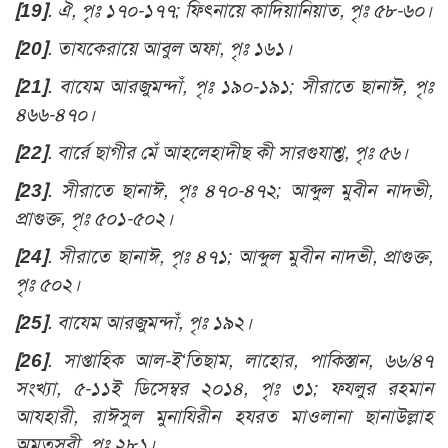
[19]
.
ঐ, পৃঃ ১৭০-১৭৭; ফিৎনায়ে কাদিয়ানিয়াত, পৃঃ ৫৮-৬০
।
[20]
.
তাযকেরায়ে আবুল অফা, পৃঃ ১৬১
।
[21]
.
বায্মে আরজুমন্দাঁ, পৃঃ ১৯০-১৯১; সীরাতে ছানাঈ, পৃঃ
৪৬৬-৪৭০
।
[22]
.
বার্রে ছাগীর মেঁ আহলেহাদীছ কী সারগুযাশ্ত, পৃঃ ৫৬
।
[23]
.
সীরাতে ছানাঈ, পৃঃ ৪৭০-৪৭২; আব্দুল মুবীন নাদভী,
প্রাগুক্ত, পৃঃ ৫০১-৫০২
।
[24]
.
সীরাতে ছানাঈ, পৃঃ ৪৭১; আব্দুল মুবীন নাদভী, প্রাগুক্ত,
পৃঃ ৫০২
।
[25]
.
বায্মে আরজুমন্দাঁ, পৃঃ ১৯২
।
[26]
.
সাপ্তাহিক আল-ই‘তিছাম, লাহোর, পাকিস্তান, ৬৬/৪৭
সংখ্যা, ৫-১১ই ডিসেম্বর ২০১৪, পৃঃ ৩১; ফযলুর রহমান
আযহারী, রাঈসুল মুনাযিরীন হযরত মাওলানা ছানাউল্লাহ
অমৃতসরী, পৃঃ ২৮১
।