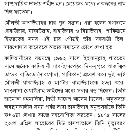
সাম্প্রদায়িক দাঙ্গায় শহীদ হন। মেয়েদের মধ্যে একজনের নাম
ছিল ফাতেমা।
মৌলভী আতাউল্লাহর চার পুত্র সন্তান। এরা হলেন যথাক্রমে
রেযাউল্লাহ, যাকাউল্লাহ, বাহাউল্লাহ ও যিয়াউল্লাহ। পাকিস্তানে
হিজরতের সময় এই চার পৌত্রই তাঁর সহযাত্রী ছিল।
সারগোদায় তাদেরকে অত্যন্ত সম্মানের চোখে দেখা হত।
কাদিয়ানীদের ষড়যন্ত্রে ১৯৬২ সালে ইহসানুল্লাহ পারভেয
নামে জনৈক কাদিয়ানী সাব-ইন্সপেক্টর দিন-দুপুরে আকস্মিক
তাদের বাড়িতে (সারগোদা, পাকিস্তান) প্রবেশ করে দুই ভাই
মৌলভী যাকাউল্লাহ ও মাস্টার বাহাউল্লাহকে হত্যা করে।
মাওলানা রেযাউল্লাহ ভাইদের মধ্যে সবার বড় ছিলেন। তিনি
জামে‘আ রহমানিয়া, দিল্লী ফারেগ আলেম ছিলেন। অমৃতসরে
অবস্থানকালীন সময় পর্যন্ত দাদা ছানাউল্লাহ অমৃতসরীকে তিনি
ফৎওয়া লেখার কাজে সহযোগিতা করতেন। ১৯৭৫ সালের
২২শে এপ্রিল লাহোরের মিউ হাসপাতালে তিনি মৃত্যুবরণ