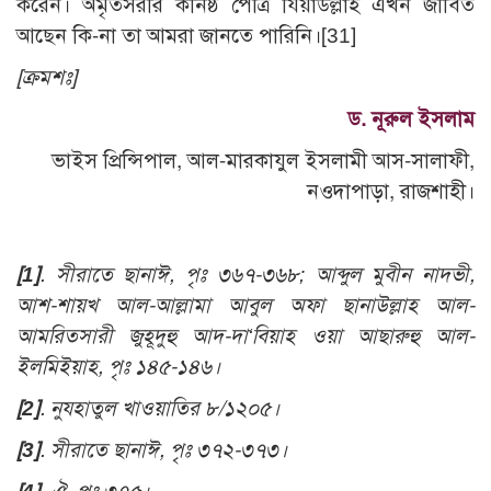
করেন। অমৃতসরীর কনিষ্ঠ পৌত্র যিয়াউল্লাহ এখন জীবিত
আছেন কি-না তা আমরা জানতে পারিনি।
[31]
[ক্রমশঃ]
ড. নূরুল ইসলাম
ভাইস প্রিন্সিপাল, আল-মারকাযুল ইসলামী আস-সালাফী,
নওদাপাড়া, রাজশাহী।
[1]
.
সীরাতে ছানাঈ, পৃঃ ৩৬৭-৩৬৮; আব্দুল মুবীন নাদভী,
আশ-শায়খ আল-আল্লামা আবুল অফা ছানাউল্লাহ আল-
আমরিতসারী জুহূদুহু আদ-দা‘বিয়াহ ওয়া আছারুহু আল-
ইলমিইয়াহ, পৃঃ ১৪৫-১৪৬
।
[2]
.
নুযহাতুল খাওয়াতির ৮/১২০৫
।
[3]
.
সীরাতে ছানাঈ, পৃঃ ৩৭২-৩৭৩
।