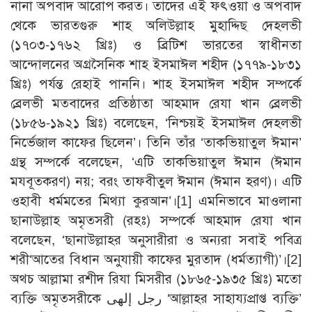
নানা অপবাদ আরোপ করত। তাদের এই ফৎওয়া ও অপবাদ
থেকে ভারতগুরু শাহ অলিউল্লাহ মুহাদ্দিছ দেহলভী
(১৭০৩-১৭৬২ খ্রিঃ) ও ব্রিটিশ ভারতের স্বাধীনতা
আন্দোলনের অগ্রসৈনিক শাহ ইসমাঈল শহীদ (১৭৭৯-১৮৩১
খ্রিঃ) পর্যন্ত রেহাই পাননি। শাহ ইসমাঈল শহীদ সম্পর্কে
ব্রেলভী মতবাদের প্রতিষ্ঠাতা আহমাদ রেযা খান ব্রেলভী
(১৮৫৬-১৯২১ খ্রিঃ) বলেছেন, ‘নিশ্চয়ই ইসমাঈল দেহলভী
নির্ভেজাল কাফের ছিলেন’। তিনি তাঁর ‘তাকভিয়াতুল ঈমান’
গ্রন্থ সম্পর্কে বলেছেন, ‘এটি তাকভিয়াতুল ঈমান (ঈমান
মযবূতকরণ) নয়; বরং তাফবীতুল ঈমান (ঈমান হরণ)। এটি
ওহাবী ধর্মমতের মিথ্যা কুরআন’।
[1]
এমনিভাবে মাওলানা
ছানাউল্লাহ অমৃতসরী (রহঃ) সম্পর্কে আহমাদ রেযা খান
বলেছেন, ‘ছানাউল্লাহর অনুসারীরা ও অন্যরা সবাই পবিত্র
শরী‘আতের বিধান অনুযায়ী কাফের মুরতাদ (ধর্মত্যাগী)’।
[2]
অথচ আল্লামা রশীদ রিযা মিসরীর (১৮৬৫-১৯৩৫ খ্রিঃ) মতো
ব্যক্তি অমৃতসরীকে رجل إلهى ‘আল্লাহর সাহায্যপ্রাপ্ত ব্যক্তি’