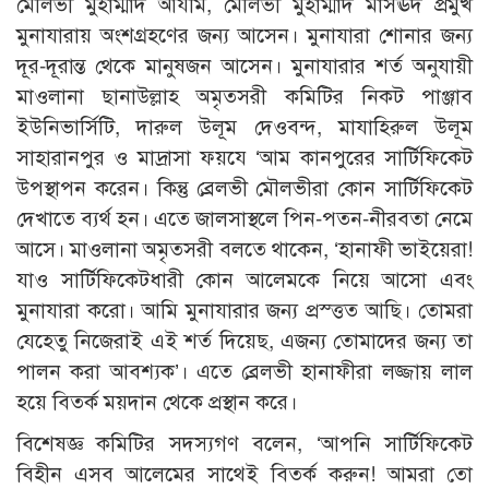
মৌলভী মুহাম্মাদ আযীম, মৌলভী মুহাম্মাদ মাসঊদ প্রমুখ
মুনাযারায় অংশগ্রহণের জন্য আসেন। মুনাযারা শোনার জন্য
দূর-দূরান্ত থেকে মানুষজন আসেন। মুনাযারার শর্ত অনুযায়ী
মাওলানা ছানাউল্লাহ অমৃতসরী কমিটির নিকট পাঞ্জাব
ইউনিভার্সিটি, দারুল উলূম দেওবন্দ, মাযাহিরুল উলূম
সাহারানপুর ও মাদ্রাসা ফয়যে ‘আম কানপুরের সার্টিফিকেট
উপস্থাপন করেন। কিন্তু ব্রেলভী মৌলভীরা কোন সার্টিফিকেট
দেখাতে ব্যর্থ হন। এতে জালসাস্থলে পিন-পতন-নীরবতা নেমে
আসে। মাওলানা অমৃতসরী বলতে থাকেন, ‘হানাফী ভাইয়েরা!
যাও সার্টিফিকেটধারী কোন আলেমকে নিয়ে আসো এবং
মুনাযারা করো। আমি মুনাযারার জন্য প্রস্ত্তত আছি। তোমরা
যেহেতু নিজেরাই এই শর্ত দিয়েছ, এজন্য তোমাদের জন্য তা
পালন করা আবশ্যক’। এতে ব্রেলভী হানাফীরা লজ্জায় লাল
হয়ে বিতর্ক ময়দান থেকে প্রস্থান করে।
বিশেষজ্ঞ কমিটির সদস্যগণ বলেন, ‘আপনি সার্টিফিকেট
বিহীন এসব আলেমের সাথেই বিতর্ক করুন! আমরা তো