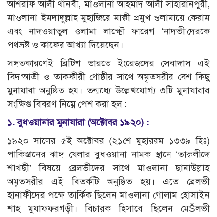
আশরাফ আলী থানবী, মাওলানা আহমাদ আলী সাহারানপুরী,
মাওলানা ইমদাদুল্লাহ মুহাজিরে মাক্কী প্রমুখ ওলামায়ে কেরাম
এবং নাদওয়াতুল ওলামা লাক্ষ্মৌ ফারেগ ‘নাদভী’দেরকে
পথভ্রষ্ট ও কাফের আখ্যা দিয়েছেন।
সঙ্গতকারণেই ব্রিটিশ ভারতে ইংরেজদের সেবাদাস এই
বিদ‘আতী ও তাকফীরী গোষ্ঠীর সাথে অমৃতসরীর বেশ কিছু
মুনাযারা অনুষ্ঠিত হয়। তন্মধ্যে উল্লেখযোগ্য ৩টি মুনাযারার
সংক্ষিপ্ত বিবরণ নিম্নে পেশ করা হল :
১. বুধওয়ানার মুনাযারা (অক্টোবর ১৯২০) :
১৯২০ সালের ৫ই অক্টোবর (২১শে মুহাররম ১৩৩৯ হিঃ)
পাকিস্তানের ঝাঙ্গ যেলার বুধওয়ানা নামক স্থানে ‘তাক্বলীদে
শাখছী’ বিষয়ে ব্রেলভীদের সাথে মাওলানা ছানাউল্লাহ
অমৃতসরীর এই বিতর্কটি অনুষ্ঠিত হয়। এতে ব্রেলভী
হানাফীদের পক্ষে তার্কিক ছিলেন মাওলানা গোলাম হোসাইন
শাহ মুযাফ্ফরগড়ী। বিচারক হিসাবে ছিলেন মেŠলভী