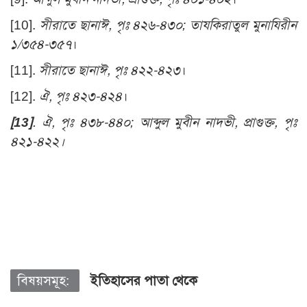
[10]
.
সীরাতে ছানাঈ, পৃঃ ৪২৬-৪৩০; তাযকিরাতুল মুনাযিরীন
১/৩৫৪-৩৫৭
।
[11]
.
সীরাতে ছানাঈ, পৃঃ ৪২২-৪২৩
।
[12]
.
ঐ, পৃঃ ৪২৩-৪২৪
।
[13]
.
ঐ, পৃঃ ৪৩৮-৪৪০
; আব্দুল মুবীন নাদভী, প্রাগুক্ত, পৃঃ
৪২১-৪২২।
বিষয়সমূহ:
ইতিহাসের পাতা থেকে