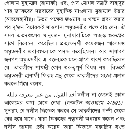
গোলাম মুহাম্মাদ (হানাফী) এবং শেষ মোগল সম্রাট বাহাদুর
শাহ জা‘ফরের দরবারের মুহাদ্দিছ মাওলানা মুহাম্মাদ ইয়ার
(আহলেহাদীছ)। উভয় পক্ষের জওয়াব ও খন্ডন শ্রবণ করার
পর দু’জন বিচারকই মাওলানা অমৃতসরীর পক্ষে রায় দেন। ঐ
সময় এতদঞ্চলের মানুষজন মুনাযারাটিকে অত্যন্ত গুরুত্বের
সাথে বিবেচনা করেছিল। প্রত্যক্ষদর্শী কয়েকজন আলেমও
অমৃতসরীর জবাবগুলোকে পসন্দ করেছিলেন। আর সাধারণ
জনগণ অমৃতসরীর এ বক্তব্যকে মনে-প্রাণে ধারণ করেছিলেন
যে, তাক্বলীদে শাখছী কোন গুরুত্বপূর্ণ বিষয় নয়। বিতর্কে
অমৃতসরী হানাফী ফিক্বহ গ্রন্থ থেকে তাক্বলীদের সংজ্ঞা প্রদান
করতে গিয়ে বলেন,
أخذ القول من غير معرفة دليله‘দলীল না জেনেই কোন
আলেমের কথা মেনে নেয়া’ (
জামউল জাওয়ামে ২/৩৫১)
।
সুতরাং যে দলীল জিজ্ঞেস করবে সে তাক্বলীদের গন্ডী থেকে
বের হয়ে যাবে। যারা ফিক্বহের গ্রন্থাবলী অধ্যয়ন করেন এবং
দলীল জানার চেষ্টা করেন তারা কিভাবে মুক্বাল্লিদ হ’তে