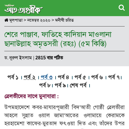
মূলপাতা
>
নভেম্বর ২০২০
>
মনীষী চরিত
শেরে পাঞ্জাব, ফাতিহে কাদিয়ান মাওলানা
ছানাউল্লাহ অমৃতসরী (রহঃ) (৫ম কিস্তি)
ড. নূরুল ইসলাম
|
2815 বার পঠিত
পর্ব ১
।
পর্ব ২
।
পর্ব ৩
।
পর্ব ৪
।
পর্ব ৫
।
পর্ব ৬
।
পর্ব ৭
।
পর্ব ৮
।
পর্ব ৯
।
শেষ পর্ব
।
ব্রেলভীদের সাথে মুনাযারা :
উপমহাদেশে কবর-মাযারপূজারী বিদ‘আতী গোষ্ঠী ব্রেলভীরা
আহলে সুন্নাত ওয়াল জামা‘আতের ওলামায়ে কেরামকে
হরহামেশা কাফের-মুরতাদ ফৎওয়া দিত এবং তাঁদের উপর