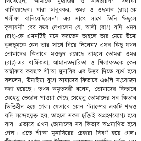
লিখেছেন, ‘আমাকে মুহাজির ও আনছারগণ খলীফা
বানিয়েছেন। যারা আবুবকর, ওমর ও ওছমান (রাঃ)-কে
খলীফা বানিয়েছিলেন’। এর সাথে সাথে তিনি ‘উছূলে
কুলায়নী’ বের করে দেখালেন যে, আলী (রাঃ) যদি ওমর
(রাঃ)-কে এমনটিই মনে করতেন তাহলে তার মেয়ে উম্মে
কুলছূমকে কেন তার সাথে বিয়ে দিলেন? এসব কিছু যখন
তোমাদের কিতাবে মওজুদ রয়েছে তাহলে তোমরা ওমর
(রাঃ)-এর ধার্মিকতা, আমানতদারিতা ও খিলাফতকে কেন
অস্বীকার করছ’? শী‘আ মুনাযির এর উত্তর দিতে ব্যর্থ হয়ে
বললেন, ‘উমাইয়া যুগে আমাদের কিতাবে এগুলি সংযোজন
করা হয়েছে’। তখন অমৃতসরী বলেন, ‘তোমাদের কিতাবে
যেহেতু ভেজাল পাওয়া গেছে সেহেতু তোমাদের সব কিতাব
ভিত্তিহীন হয়ে গেল। যেভাবে কোন স্ট্যাম্পের একটি শব্দও
যদি সন্দেহযুক্ত হয়, তাহলে সকল চুক্তিই অগ্রহণযোগ্য হয়ে
যায়। এভাবে এখন তোমাদের সব কিতাব অপ্রমাণিত হয়ে
গেল’। এতে শী‘আ মুনাযিরের চেহারা বিবর্ণ হয়ে গেল।