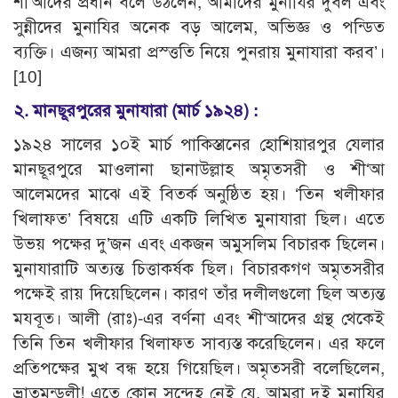
শী‘আদের প্রধান বলে উঠলেন, আমাদের মুনাযির দুর্বল এবং
সুন্নীদের মুনাযির অনেক বড় আলেম, অভিজ্ঞ ও পন্ডিত
ব্যক্তি। এজন্য আমরা প্রস্ত্ততি নিয়ে পুনরায় মুনাযারা করব’।
[10]
২. মানছূরপুরের মুনাযারা (মার্চ ১৯২৪) :
১৯২৪ সালের ১০ই মার্চ পাকিস্তানের হোশিয়ারপুর যেলার
মানছূরপুরে মাওলানা ছানাউল্লাহ অমৃতসরী ও শী‘আ
আলেমদের মাঝে এই বিতর্ক অনুষ্ঠিত হয়। ‘তিন খলীফার
খিলাফত’ বিষয়ে এটি একটি লিখিত মুনাযারা ছিল। এতে
উভয় পক্ষের দু’জন এবং একজন অমুসলিম বিচারক ছিলেন।
মুনাযারাটি অত্যন্ত চিত্তাকর্ষক ছিল। বিচারকগণ অমৃতসরীর
পক্ষেই রায় দিয়েছিলেন। কারণ তাঁর দলীলগুলো ছিল অত্যন্ত
মযবূত। আলী (রাঃ)-এর বর্ণনা এবং শী‘আদের গ্রন্থ থেকেই
তিনি তিন খলীফার খিলাফত সাব্যস্ত করেছিলেন। এর ফলে
প্রতিপক্ষের মুখ বন্ধ হয়ে গিয়েছিল। অমৃতসরী বলেছিলেন,
ভ্রাতৃমন্ডলী! এতে কোন সন্দেহ নেই যে, আমরা দুই মুনাযির