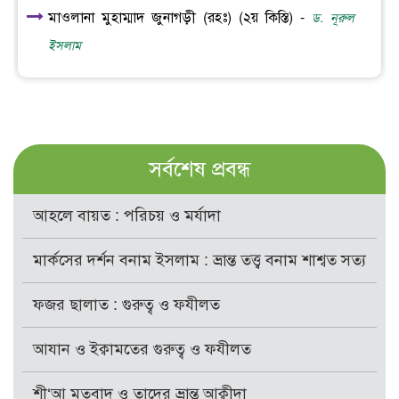
মাওলানা মুহাম্মাদ জুনাগড়ী (রহঃ) (২য় কিস্তি) -
ড. নূরুল
ইসলাম
সর্বশেষ প্রবন্ধ
আহলে বায়ত : পরিচয় ও মর্যাদা
মার্কসের দর্শন বনাম ইসলাম : ভ্রান্ত তত্ত্ব বনাম শাশ্বত সত্য
ফজর ছালাত : গুরুত্ব ও ফযীলত
আযান ও ইক্বামতের গুরুত্ব ও ফযীলত
শী‘আ মতবাদ ও তাদের ভ্রান্ত আক্বীদা