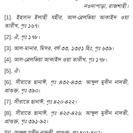
নওদাপাড়া, রাজশাহী।
[1].
ইহসান ইলাহী যহীর, আল-ব্রেলভিয়া আকাইদ ওয়া
তারীখ, পৃঃ ১৬৭
।
[2]
.
ঐ, পৃঃ ১৭৮
।
[3]
.
আল-মানার, মিসর, বর্ষ ৩৩, ১৩৫১ হিঃ, পৃঃ ৬৩৯
।
[4]
.
আল-ব্রেলভিয়া আকাইদ ওয়া তারীখ
, পৃঃ ১৭৮
।
[5]
.
ঐ
।
[6]
.
সীরাতে ছানাঈ, পৃঃ ৪৩২-৪৩৩; আব্দুল মুবীন নাদভী,
প্রাগুক্ত, পৃঃ ৩৯০
।
[7]
.
সীরাতে ছানাঈ, পৃঃ ৪২০-৪২২
।
[8]
.
সীরাতে ছানাঈ, পৃঃ ৪২৫-৪২৬; আব্দুল মুবীন নাদভী,
প্রাগুক্ত, পৃঃ ৩৯১-৯২
।
[9]
.
আব্দুল মুবীন নাদভী, প্রাগুক্ত, পৃঃ ৪০১-৪০২
।