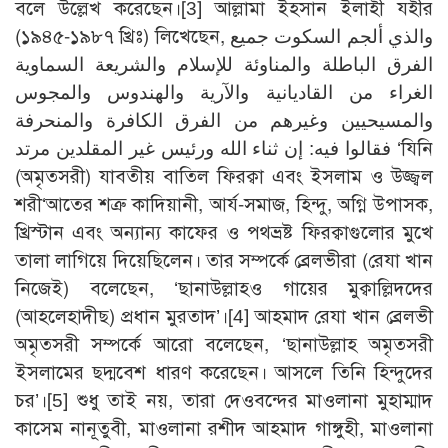
বলে উল্লেখ করেছেন।
[3]
আল্লামা ইহসান ইলাহী যহীর
(১৯৪৫-১৯৮৭ খ্রিঃ) লিখেছেন, والذي ألجم السكوت جميع
الفرق الباطلة والمناوئة للإسلام والشريعة السماوية
الغراء من القاديانية والآرية والهندوس والمجوس
والمسيحيين وغيرهم من الفرق الكافرة والمنحرفة
فقالوا فيه: إن ثناء الله ورئيس غير المقلدين مرتد ‘যিনি
(অমৃতসরী) যাবতীয় বাতিল ফিরক্বা এবং ইসলাম ও উজ্জ্বল
শরী‘আতের শত্রু কাদিয়ানী, আর্য-সমাজ, হিন্দু, অগ্নি উপাসক,
খ্রিস্টান এবং অন্যান্য কাফের ও পথভ্রষ্ট ফিরক্বাগুলোর মুখে
তালা লাগিয়ে দিয়েছিলেন। তার সম্পর্কে ব্রেলভীরা (রেযা খান
নিজেই) বলেছেন, ‘ছানাউল্লাহও গায়ের মুক্বাল্লিদদের
(আহলেহাদীছ) প্রধান মুরতাদ’।
[4]
আহমাদ রেযা খান ব্রেলভী
অমৃতসরী সম্পর্কে আরো বলেছেন, ‘ছানাউল্লাহ অমৃতসরী
ইসলামের ছদ্মবেশ ধারণ করেছেন। আসলে তিনি হিন্দুদের
চর’।
[5]
শুধু তাই নয়, তারা দেওবন্দের মাওলানা মুহাম্মাদ
কাসেম নানূতুবী, মাওলানা রশীদ আহমাদ গাঙ্গুহী, মাওলানা