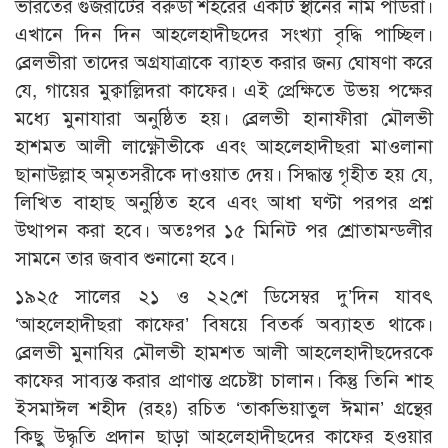
ভারতের গুজরাটের বরুডা শহরের একটি স্থানের নাম পাডরা।
এখানে দিন দিন আহলেহাদীছদের সংখ্যা বৃদ্ধি পাচ্ছিল।
ব্রেলভীরা তাদের অগ্রযাত্রাকে ব্যাহত করার জন্য ঘোষণা করে
যে, গায়ের মুক্বাল্লিদরা কাফের। এই প্রেক্ষিতে উভয় পক্ষের
মধ্যে মুনাযারা অনুষ্ঠিত হয়। ব্রেলভী হানাফীরা মৌলভী
হাশমত আলী লাক্ষ্ণৌভীকে এবং আহলেহাদীছরা মাওলানা
ছানাউল্লাহ অমৃতসরীকে দাওয়াত দেয়। সিদ্ধান্ত গৃহীত হয় যে,
লিখিত বাহাছ অনুষ্ঠিত হবে এবং আধা ঘণ্টা পরপর প্রশ্ন
উত্থাপন করা হবে। অতঃপর ১৫ মিনিট পর শ্রোতামন্ডলীর
সামনে তার জবাব শুনানো হবে।
১৯২৫ সালের ২১ ও ২২শে ডিসেম্বর দু’দিন যাবৎ
‘আহলেহাদীছরা কাফের’ বিষয়ে বিতর্ক অব্যাহত থাকে।
ব্রেলভী মুনাযির মৌলভী হামশত আলী আহলেহাদীছদেরকে
কাফের সাব্যস্ত করার প্রাণান্ত প্রচেষ্টা চালান। কিন্তু তিনি শাহ
ইসমাঈল শহীদ (রহঃ) রচিত ‘তাকভিয়াতুল ঈমান’ গ্রন্থের
কিছু উদ্ধৃতি প্রদান ছাড়া আহলেহাদীছদের কাফের হওয়ার