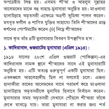
অপচেষ্টায় লিপ্ত হয়। এসময় শী‘আ ও আহলুস সুন্নাহর
আলেমদের মাঝে বহু বাহাছ-মুনাযারা অনুষ্ঠিত হয়। মাওলানা
ছানাউল্লাহ অমৃতসরী এক্ষেত্রে অগ্রণী ভূমিকা পালন করেন।
মযবূত দলীল ও শাণিত যুক্তির সাহায্যে তিনি শী‘আদের ভ্রান্ত
দর্শনের পোস্টমর্টেম করেন।
[9]
নিম্নে শী‘আদের
সাথে কৃত তাঁর ৪টি মুনাযারার বিবরণ উপস্থাপিত হ’ল :
১. কাদিরাবাদ, গুজরাটের মুনাযারা (এপ্রিল ১৯১৪) :
১৯১৪ সালের ২৮শে এপ্রিল গুজরাট (পাকিস্তান)-এর
কাদিরাবাদ নামক স্থানে শী‘আদের সাথে এই মুনাযারাটি
অনুষ্ঠিত হয়। এটি অত্যন্ত গুরুত্বপূর্ণ একটি মুনাযারা ছিল।
এতদঞ্চলে আহলেহাদীছ ছিল না বললেই চলে। এজন্য
হানাফীরা তাদের আলেমদের সাথে পরামর্শ করে মাওলানা
ছানাউল্লাহ অমৃতসরীকে মুনাযির হিসাবে নির্বাচন করেন।
মুনাযারার সময় অমৃতসরী সেখানে পৌঁছলে শী‘আরা তাঁকে
দেখে ঘাবড়ে যায়। তারা মুনাযারা না করার জন্য শর্ত