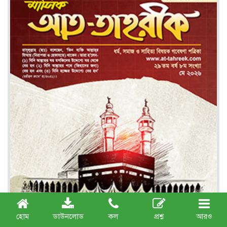
হোম
ডাউনলোড
কল
প্রশ্ন
আরও