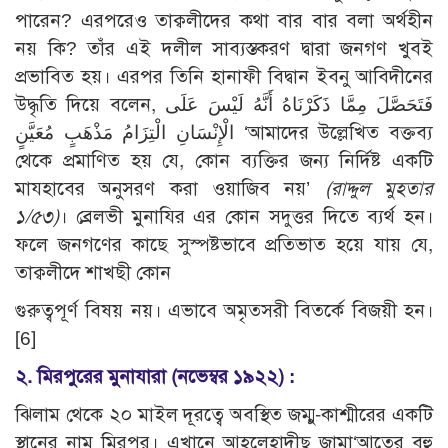
পারেন? এরপরেও তাক্বলীদের কথা বার বার বলা অর্থহীন
নয় কি? তাঁর এই দলীল সাব্যস্তকরণ দ্বারা জনগণ খুবই
প্রভাবিত হয়। এরপর তিনি হানাফী বিদ্বান ইবনু আবিদীনের
উদ্ধৃতি দিয়ে বলেন, فَتَحَصَّلَ مِمَّا ذَكَرْنَاهُ أَنَّهُ لَيْسَ عَلَى
الْإِنْسَانِ الْتِزَامُ مَذْهَبٍ مُعَيَّنٍ ‘আমাদের উল্লেখিত বক্তব্য
থেকে প্রমাণিত হয় যে, কোন ব্যক্তির জন্য নির্দিষ্ট একটি
মাযহাবের অনুসরণ করা ওয়াজিব নয়’
(রাদ্দুল মুহতার
১/৫৩)
। ব্রেলভী মুনাযির এর কোন সদুত্তর দিতে ব্যর্থ হন।
ফলে জনগণের কাছে সুস্পষ্টভাবে প্রতিভাত হয়ে যায় যে,
তাক্বলীদে শাখছী কোন
গুরুত্বপূর্ণ বিষয় নয়। এভাবে অমৃতসরী বিতর্কে বিজয়ী হন।
[6]
২. মিরপুরের মুনাযারা (নভেম্বর ১৯২২) :
ঝিলাম থেকে ২০ মাইল দূরত্বে অবস্থিত জম্মু-কাশ্মীরের একটি
স্থানের নাম মিরপুর। এখানে আহলেহাদীছ জামা‘আতের বহু