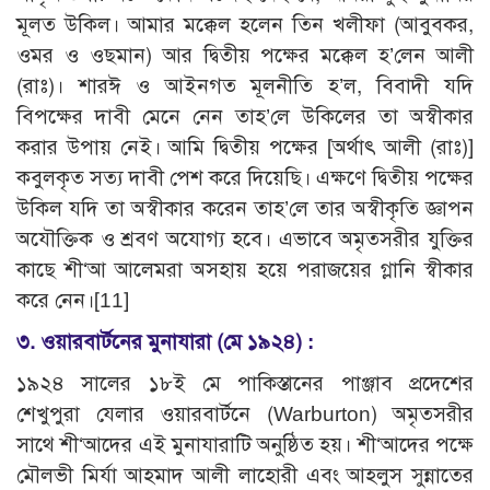
মূলত উকিল। আমার মক্কেল হলেন তিন খলীফা (আবুবকর,
ওমর ও ওছমান) আর দ্বিতীয় পক্ষের মক্কেল হ’লেন আলী
(রাঃ)। শারঈ ও আইনগত মূলনীতি হ’ল, বিবাদী যদি
বিপক্ষের দাবী মেনে নেন তাহ’লে উকিলের তা অস্বীকার
করার উপায় নেই। আমি দ্বিতীয় পক্ষের [অর্থাৎ আলী (রাঃ)]
কবুলকৃত সত্য দাবী পেশ করে দিয়েছি। এক্ষণে দ্বিতীয় পক্ষের
উকিল যদি তা অস্বীকার করেন তাহ’লে তার অস্বীকৃতি জ্ঞাপন
অযৌক্তিক ও শ্রবণ অযোগ্য হবে। এভাবে অমৃতসরীর যুক্তির
কাছে শী‘আ আলেমরা অসহায় হয়ে পরাজয়ের গ্লানি স্বীকার
করে নেন।
[11]
৩. ওয়ারবার্টনের মুনাযারা (মে ১৯২৪) :
১৯২৪ সালের ১৮ই মে পাকিস্তানের পাঞ্জাব প্রদেশের
শেখুপুরা যেলার ওয়ারবার্টনে (Warburton) অমৃতসরীর
সাথে শী‘আদের এই মুনাযারাটি অনুষ্ঠিত হয়। শী‘আদের পক্ষে
মৌলভী মির্যা আহমাদ আলী লাহোরী এবং আহলুস সুন্নাতের