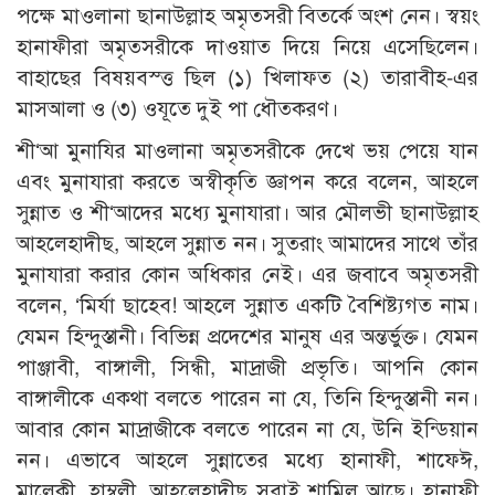
পক্ষে মাওলানা ছানাউল্লাহ অমৃতসরী বিতর্কে অংশ নেন। স্বয়ং
হানাফীরা অমৃতসরীকে দাওয়াত দিয়ে নিয়ে এসেছিলেন।
বাহাছের বিষয়বস্ত্ত ছিল (১) খিলাফত (২) তারাবীহ-এর
মাসআলা ও (৩) ওযূতে দুই পা ধৌতকরণ।
শী‘আ মুনাযির মাওলানা অমৃতসরীকে দেখে ভয় পেয়ে যান
এবং মুনাযারা করতে অস্বীকৃতি জ্ঞাপন করে বলেন, আহলে
সুন্নাত ও শী‘আদের মধ্যে মুনাযারা। আর মৌলভী ছানাউল্লাহ
আহলেহাদীছ, আহলে সুন্নাত নন। সুতরাং আমাদের সাথে তাঁর
মুনাযারা করার কোন অধিকার নেই। এর জবাবে অমৃতসরী
বলেন, ‘মির্যা ছাহেব! আহলে সুন্নাত একটি বৈশিষ্ট্যগত নাম।
যেমন হিন্দুস্তানী। বিভিন্ন প্রদেশের মানুষ এর অন্তর্ভুক্ত। যেমন
পাঞ্জাবী, বাঙ্গালী, সিন্ধী, মাদ্রাজী প্রভৃতি। আপনি কোন
বাঙ্গালীকে একথা বলতে পারেন না যে, তিনি হিন্দুস্তানী নন।
আবার কোন মাদ্রাজীকে বলতে পারেন না যে, উনি ইন্ডিয়ান
নন। এভাবে আহলে সুন্নাতের মধ্যে হানাফী, শাফেঈ,
মালেকী, হাম্বলী, আহলেহাদীছ সবাই শামিল আছে। হানাফী