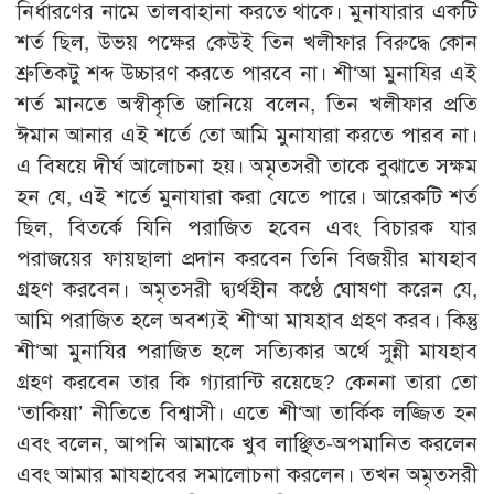
নির্ধারণের নামে তালবাহানা করতে থাকে। মুনাযারার একটি
শর্ত ছিল, উভয় পক্ষের কেউই তিন খলীফার বিরুদ্ধে কোন
শ্রুতিকটু শব্দ উচ্চারণ করতে পারবে না। শী‘আ মুনাযির এই
শর্ত মানতে অস্বীকৃতি জানিয়ে বলেন, তিন খলীফার প্রতি
ঈমান আনার এই শর্তে তো আমি মুনাযারা করতে পারব না।
এ বিষয়ে দীর্ঘ আলোচনা হয়। অমৃতসরী তাকে বুঝাতে সক্ষম
হন যে, এই শর্তে মুনাযারা করা যেতে পারে। আরেকটি শর্ত
ছিল, বিতর্কে যিনি পরাজিত হবেন এবং বিচারক যার
পরাজয়ের ফায়ছালা প্রদান করবেন তিনি বিজয়ীর মাযহাব
গ্রহণ করবেন। অমৃতসরী দ্ব্যর্থহীন কণ্ঠে ঘোষণা করেন যে,
আমি পরাজিত হলে অবশ্যই শী‘আ মাযহাব গ্রহণ করব। কিন্তু
শী‘আ মুনাযির পরাজিত হলে সত্যিকার অর্থে সুন্নী মাযহাব
গ্রহণ করবেন তার কি গ্যারান্টি রয়েছে? কেননা তারা তো
‘তাকিয়া’ নীতিতে বিশ্বাসী। এতে শী‘আ তার্কিক লজ্জিত হন
এবং বলেন, আপনি আমাকে খুব লাঞ্ছিত-অপমানিত করলেন
এবং আমার মাযহাবের সমালোচনা করলেন। তখন অমৃতসরী