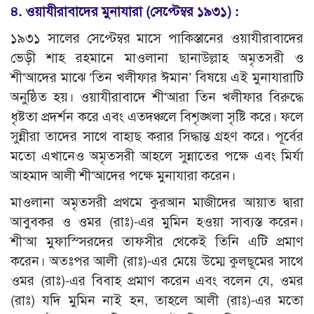
৪. ওয়াযীরাবাদের মুনাযারা (সেপ্টেম্বর ১৯৩১) :
১৯৩১ সালের সেপ্টেম্বর মাসে পাকিস্তানের ওয়াযীরাবাদের
ভেড়ী শাহ রহমানে মাওলানা ছানাউল্লাহ অমৃতসরী ও
শী‘আদের মাঝে ‘তিন খলীফার ঈমান’ বিষয়ে এই মুনাযারাটি
অনুষ্ঠিত হয়। ওয়াযীরাবাদে শী‘আরা তিন খলীফার বিরুদ্ধে
ধৃষ্টতা প্রদর্শন করে এবং এতদঞ্চলে বিশৃঙ্খলা সৃষ্টি করে। ফলে
সুন্নীরা তাদের সাথে বাহাছ করার সিদ্ধান্ত গ্রহণ করে। পূর্বের
মতো এখানেও অমৃতসরী আহলে সুন্নাতের পক্ষে এবং মির্যা
আহমাদ আলী শী‘আদের পক্ষে মুনাযারা করেন।
মাওলানা অমৃতসরী প্রথমে কুরআন মাজীদের আয়াত দ্বারা
আবুবকর ও ওমর (রাঃ)-এর মুমিন হওয়া সাব্যস্ত করেন।
শী‘আ মুফাস্সিরদের তাফসীর থেকেই তিনি এটি প্রমাণ
করেন। অতঃপর আলী (রাঃ)-এর মেয়ে উম্মে কুলছূমের সাথে
ওমর (রাঃ)-এর বিবাহ প্রমাণ করেন এবং বলেন যে, ওমর
(রাঃ) যদি মুমিন নাই হন, তাহলে আলী (রাঃ)-এর মতো