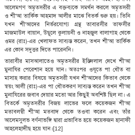
আলেমগণ অমৃতসরীর এ বক্তব্যকে সমর্থন করলে অমৃতসরী
ও শী‘আ তার্কিক আহমাদ আলীর মাঝে বিতর্ক শুরু হয়। তিনি
যখন শী‘আদের নির্ভরযোগ্য গ্রন্থ তাবারসীর তাফসীর
মাজমাউল বায়ান, উছূলে কুলায়নী ও নাহজুল বালাগাহ থেকে
ওমর (রাঃ)-এর খেলাফত সাব্যস্ত করেন, তখন শী‘আ তার্কিক
এর কোন সদুত্তর দিতে পারেননি।
তারাবীর মাসআলাতেও অমৃতসরীর ইস্তিদলাল দেখে শী‘আ
মুনাযির পেরেশান হয়ে যান। অতঃপর ওযূতে পা ধৌত বা
মাসাহ করার বিষয়ে অমৃতসরী যখন শী‘আদের কিতাব থেকে
স্বয়ং আলী (রাঃ)-এর পা ধৌতকরণ সাব্যস্ত করেন তখন শী‘আ
মুনাযিরের জবাব দেয়ার মতো আর কিছুই অবশিষ্ট ছিল না। এ
বিতর্কে অমৃতসরীর বিজয় লাভের ফলে কয়েকজন শী‘আ
মতাবলম্বী শী‘আ মতবাদ থেকে তওবা করেন এবং তাঁর
আলেমসুলভ বর্ণনাভঙ্গি দ্বারা প্রভাবিত হয়ে কয়েকজন হানাফী
আহলেহাদীছ হয়ে যান।
[12]