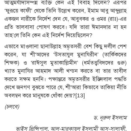
আত্মমর্যাদাসম্পন্ন ব্যক্তি কেন এই বিবাহ দিলেন? এরপর
‘ফুরূয়ে কাফী’ থেকে তিনি উল্লেখ করেন, ইমাম আবু আব্দুল্লাহ
একজন নারীকে নির্দেশ দেন যে, আবুবকর ও ওমর (রাঃ)-এর
প্রতি ভালবাসা পোষণ করবে। যদি তারা ঈমানদার না হন
তাহ’লে তিনি কেন এই নির্দেশ দিয়েছিলেন?
এভাবে মাওলানা ছানাউল্লাহ অমৃতসরী বেশ কিছু দলীল পেশ
করেন, যা শী‘আদের ‘উসতাযুল মুনাযিরীন’ (তার্কিকদের
শিক্ষক) ও ‘রাঈসুল মুতাকাল্লিমীন’ (ধর্মতত্ত্ববিদদের গুরু)
খ্যাত মুনাযির আহমাদ আলী খন্ডন করতে বা তার তাবীল
করতে সক্ষম হননি। পক্ষান্তরে অমৃতসরীর ইস্তিদলাল পদ্ধতি
দেখে জনগণ বুঝতে পারে যে, শী‘আরা কিভাবে তাকিয়া নীতি
অবলম্বন করে মানুষকে ধোঁকা দেয়?
[13]
(চলবে)
ড. নূরুল ইসলাম
ভাইস প্রিন্সিপাল, আল-মারকাযুল ইসলামী আস-সালাফী,