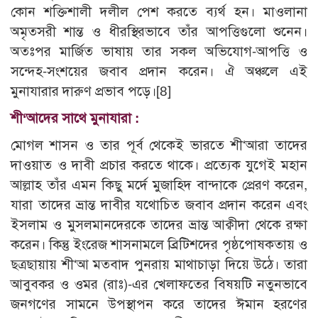
কোন শক্তিশালী দলীল পেশ করতে ব্যর্থ হন। মাওলানা
অমৃতসরী শান্ত ও ধীরস্থিরভাবে তাঁর আপত্তিগুলো শুনেন।
অতঃপর মার্জিত ভাষায় তার সকল অভিযোগ-আপত্তি ও
সন্দেহ-সংশয়ের জবাব প্রদান করেন। ঐ অঞ্চলে এই
মুনাযারার দারুণ প্রভাব পড়ে।
[8]
শী‘আদের সাথে মুনাযারা :
মোগল শাসন ও তার পূর্ব থেকেই ভারতে শী‘আরা তাদের
দাওয়াত ও দাবী প্রচার করতে থাকে। প্রত্যেক যুগেই মহান
আল্লাহ তাঁর এমন কিছু মর্দে মুজাহিদ বান্দাকে প্রেরণ করেন,
যারা তাদের ভ্রান্ত দাবীর যথোচিত জবাব প্রদান করেন এবং
ইসলাম ও মুসলমানদেরকে তাদের ভ্রান্ত আক্বীদা থেকে রক্ষা
করেন। কিন্তু ইংরেজ শাসনামলে ব্রিটিশদের পৃষ্ঠপোষকতায় ও
ছত্রছায়ায় শী‘আ মতবাদ পুনরায় মাথাচাড়া দিয়ে উঠে। তারা
আবুবকর ও ওমর (রাঃ)-এর খেলাফতের বিষয়টি নতুনভাবে
জনগণের সামনে উপস্থাপন করে তাদের ঈমান হরণের