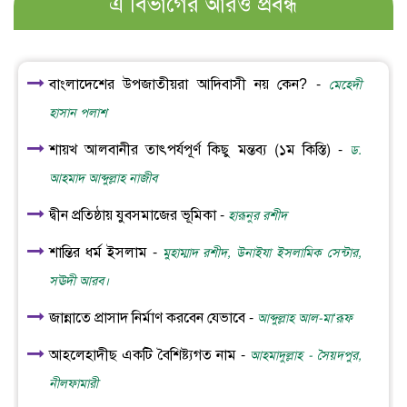
এ বিভাগের আরও প্রবন্ধ
বাংলাদেশের উপজাতীয়রা আদিবাসী নয় কেন? -
মেহেদী
হাসান পলাশ
শায়খ আলবানীর তাৎপর্যপূর্ণ কিছু মন্তব্য (১ম কিস্তি) -
ড.
আহমাদ আব্দুল্লাহ নাজীব
দ্বীন প্রতিষ্ঠায় যুবসমাজের ভূমিকা -
হারূনুর রশীদ
শান্তির ধর্ম ইসলাম -
মুহাম্মাদ রশীদ, উনাইযা ইসলামিক সেন্টার,
সঊদী আরব।
জান্নাতে প্রাসাদ নির্মাণ করবেন যেভাবে -
আব্দুল্লাহ আল-মা‘রূফ
আহলেহাদীছ একটি বৈশিষ্ট্যগত নাম -
আহমাদুল্লাহ - সৈয়দপুর,
নীলফামারী