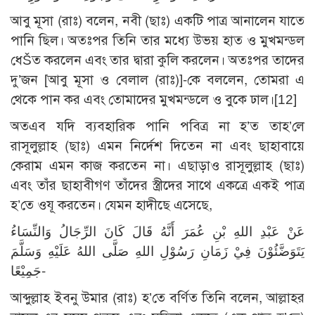
আবু মূসা (রাঃ) বলেন, নবী (ছাঃ) একটি পাত্র আনালেন যাতে
পানি ছিল। অতঃপর তিনি তার মধ্যে উভয় হাত ও মুখমন্ডল
ধেŠত করলেন এবং তার দ্বারা কুলি করলেন। অতঃপর তাদের
দু’জন [আবু মূসা ও বেলাল (রাঃ)]-কে বললেন, তোমরা এ
থেকে পান কর এবং তোমাদের মুখমন্ডলে ও বুকে ঢাল।
[12]
অতএব যদি ব্যবহারিক পানি পবিত্র না হ’ত তাহ’লে
রাসূলুল্লাহ (ছাঃ) এমন নির্দেশ দিতেন না এবং ছাহাবায়ে
কেরাম এমন কাজ করতেন না। এছাড়াও রাসূলুল্লাহ (ছাঃ)
এবং তাঁর ছাহাবীগণ তাঁদের স্ত্রীদের সাথে একত্রে একই পাত্র
হ’তে ওযূ করতেন। যেমন হাদীছে এসেছে,
عَنْ عَبْدِ اللهِ بْنِ عُمَرَ أَنَّهُ قَالَ كَانَ الرِّجَالُ وَالنِّسَاءُ
يَتَوَضَّئُوْنَ فِيْ زَمَانِ رَسُوْلِ اللهِ صَلَّى اللهُ عَلَيْهِ وَسَلَّمَ
جَمِيْعًا-
আব্দুল্লাহ ইবনু উমার (রাঃ) হ’তে বর্ণিত তিনি বলেন, আল্লাহর