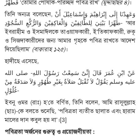
فَطَهِّرْ ‘তোমার পোষাক-পরিচ্ছদ পবিত্র রাখ’
(মুদ্দাছছির ৪)
।
তিনি অন্যত্র বলেছেন, وَعَهِدْنَا إِلَى إِبْرَاهِيْمَ وَإِسْمَاعِيْلَ أَنْ
طَهِّرَا بَيْتِيَ لِلطَّائِفِيْنَ وَالْعَاكِفِيْنَ وَالرُّكَّعِ السُّجُوْدِ- ‘আর
ইবরাহীম ও ইসমাঈলকে তাওয়াফকারী, ই‘তিকাফকারী, রুকূ
ও সিজদাকারীদের জন্য আমার গৃহকে পবিত্র রাখতে আদেশ
দিয়েছিলাম’
(বাক্বারাহ ১২৫)
।
হাদীছে এসেছে,
عَنْ ابْنِ عُمَرَ قَالَ إِنِّىْ سَمِعْتُ رَسُوْلَ اللهِ- صلى الله
عليه وسلم يَقُوْلُ لاَ تُقْبَلُ صَلاَةٌ بِغَيْرِ طُهُوْرٍ وَلاَ صَدَقَةٌ مِنْ
غُلُوْلٍ-
ইবনু ওমর (রাঃ) হ’তে বর্ণিত, তিনি বলেন, আমি রাসূলুল্লাহ
(ছাঃ)-কে বলতে শুনেছি, ‘পবিত্রতা ব্যতীত ছালাত এবং হারাম
মালের দান কবুল হয় না’।
[3]
পবিত্রতা অর্জনের গুরুত্ব ও প্রয়োজনীয়তা :