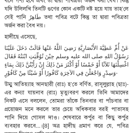
বলে গণ্য হবে এবং তা দ্বারা পবিত্রতা অর্জন করা বৈধ। কিন্তু
যদি উলিলখি তিনটি গুণের কোন একটি নষ্ট হয়ে যায় তাহ’লে
সেই পানি طَاهِرٌ তথা পবিত্র বটে কিন্তু তা দ্বারা পবিত্রতা
অর্জন করা বৈধ নয়।
হাদীছে এসেছে,
عَنْ أُمِّ عَطِيَّةَ الأَنْصَارِيَّةِ رَضِيَ اللَّهُ عَنْهَا قَالَتْ دَخَلَ عَلَيْنَا
رَسُوْلُ اللهِ صلى الله عليه وسلم حِيْنَ تُوُفِّيَتِ ابْنَتُهُ فَقَالَ
اغْسِلْنَهَا ثَلاَثًا أَوْ خَمْسًا أَوْ أَكْثَرَ مَنْ ذَلِكَ إِنْ رَأَيْتُنَّ ذَلِكَ بِمَاءٍ
وَسِدْرٍ وَاجْعَلْنَ فِي الآخِرَةِ كَافُورًا أَوْ شَيْئًا مِنْ كَافُوْرٍ-
উম্মু আতিয়্যাহ আনছারী (রাঃ) হ’তে বর্ণিত, রাসূলুল্লাহ (ছাঃ)-
এর কন্যা যায়নাব (রাঃ) মৃত্যুবরণ করলে তিনি আমাদের
নিকট এসে বললেন, তোমরা তাঁকে তিনবার বা পাঁচবার বা
প্রয়োজন মনে করলে তার চেয়ে অধিকবার বরই পাতাসহ
পানি দিয়ে গোসল দাও। শেষবারে কর্পুর বা কিছু কর্পুর
ব্যবহার করবে...।
[8]
অত্র হাদীছ প্রমাণ করে যে, পবিত্র