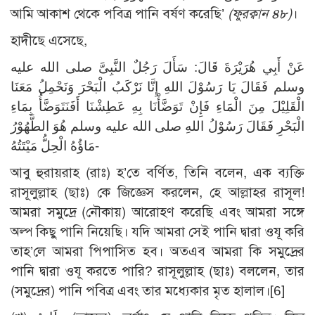
আমি আকাশ থেকে পবিত্র পানি বর্ষণ করেছি’
(ফুরক্বান ৪৮)
।
হাদীছে এসেছে,
عَنْ أَبِي هُرَيْرَةَ قَالَ: سَأَلَ رَجُلٌ النَّبِىَّ صلى الله عليه
وسلم فَقَالَ يَا رَسُوْلَ اللهِ إِنَّا نَرْكَبُ الْبَحْرَ وَنَحْمِلُ مَعَنَا
الْقَلِيْلَ مِنَ الْمَاءِ فَإِنْ تَوَضَّأْنَا بِهِ عَطِشْنَا أَفَنَتَوَضَّأُ بِمَاءِ
الْبَحْرِ فَقَالَ رَسُوْلُ اللهِ صلى الله عليه وسلم هُوَ الطَّهُوْرُ
مَاؤُهُ الْحِلُّ مَيْتَتُهُ-
আবু হুরায়রাহ (রাঃ) হ’তে বর্ণিত, তিনি বলেন, এক ব্যক্তি
রাসূলুল্লাহ (ছাঃ) কে জিজ্ঞেস করলেন, হে আল্লাহর রাসূল!
আমরা সমুদ্রে (নৌকায়) আরোহণ করেছি এবং আমরা সঙ্গে
অল্প কিছু পানি নিয়েছি। যদি আমরা সেই পানি দ্বারা ওযূ করি
তাহ’লে আমরা পিপাসিত হব। অতএব আমরা কি সমুদ্রের
পানি দ্বারা ওযূ করতে পারি? রাসূলুল্লাহ (ছাঃ) বললেন, তার
(সমুদ্রের) পানি পবিত্র এবং তার মধ্যেকার মৃত হালাল।
[6]