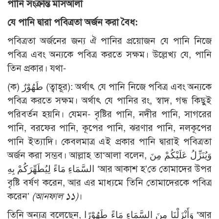
পানি সংক্রান্ত মাসআলা
যে পানি দ্বারা পবিত্রতা অর্জন করা বৈধ:
পবিত্রতা অর্জনের জন্য ঐ পানির প্রয়োজন যে পানি নিজে
পবিত্র এবং অন্যকে পবিত্র করতে সক্ষম। উল্লেখ্য যে, পানি
তিন প্রকার। যথা-
(ক) طَهُوْرٌ (ত্বাহূর): অর্থাৎ যে পানি নিজে পবিত্র এবং অন্যকে
পবিত্র করতে সক্ষম। অর্থাৎ যে পানির রং, স্বাদ, গন্ধ কিছুই
পরিবর্তন হয়নি। যেমন- বৃষ্টির পানি, নদীর পানি, সাগরের
পানি, বরফের পানি, কূপের পানি, ঝরণার পানি, নলকূপের
পানি ইত্যাদি। কেবলমাত্র এই প্রকার পানি দ্বারাই পবিত্রতা
অর্জন করা সম্ভব। আল্লাহ তা‘আলা বলেন, وَيُنَزِّلُ عَلَيْكُمْ مِنَ
السَّمَاءِ مَاءً لِيُطَهِّرَكُمْ بِهِ ‘আর আকাশ হ’তে তোমাদের উপর
বৃষ্টি বর্ষণ করেন, আর এর মাধ্যমে তিনি তোমাদেরকে পবিত্র
করেন’
(আনফাল ১১)
।
তিনি অন্যত্র বলেছেন, وَأَنْزَلْنَا مِنَ السَّمَاءِ مَاءً طَهُوْرًا ‘আর