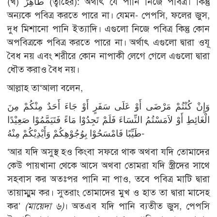
(খ) طَاهِرٌ (ত্বাহের): অর্থাৎ যে পানি নিজে পবিত্র। কিন্তু
অন্যকে পবিত্র করতে পারে না। যেমন- পেপসি, ফলের জুস,
দুধ মিশানো পানি ইত্যাদি। এগুলো নিজে পবিত্র কিন্তু কোন
অপবিত্রকে পবিত্র করতে পারে না। অর্থাৎ এগুলো দ্বারা ওযূ
বৈধ নয় এবং শরীরে কোন নাপাকী লেগে গেলে এগুলো দ্বারা
ধৌত করাও বৈধ নয়।
আল্লাহ তা‘আলা বলেন,
وَإِنْ كُنْتُمْ مَرْضَى أَوْ عَلَى سَفَرٍ أَوْ جَاءَ أَحَدٌ مِنْكُمْ مِنَ
الْغَائِطِ أَوْ لاَمَسْتُمُ النِّسَاءَ فَلَمْ تَجِدُوْا مَاءً فَتَيَمَّمُوْا صَعِيْدًا
طَيِّبًا فَامْسَحُوْا بِوُجُوْهِكُمْ وَأَيْدِيْكُمْ مِنْهُ-
‘আর যদি অসুস্থ হও কিংবা সফরে থাক অথবা যদি তোমাদের
কেউ পায়খানা থেকে আসে অথবা তোমরা যদি স্ত্রীদের সাথে
সহবাস কর অতঃপর পানি না পাও, তবে পবিত্র মাটি দ্বারা
তায়াম্মুম কর। সুতরাং তোমাদের মুখ ও হাত তা দ্বারা মাসেহ
কর’
(মায়েদা ৬)
। অতএব যদি পানি ব্যতীত জুস, পেপসি