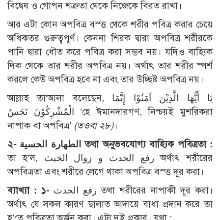
বিদ্বেষ ও গোপন শত্রুতা থেকে নিজেকে বিরত রাখা।
আর এটা কোন অপবিত্র বস্ত্ত থেকে শরীর পবিত্র করার চেয়ে
অধিকতর গুরুত্বপূর্ণ। কেননা শিরক দ্বারা অপবিত্র শরীরকে
পানি দ্বারা ধৌত করে পবিত্র করা সম্ভব নয়। যদিও বাহ্যিক
দিক থেকে তার শরীর অপবিত্র নয়। অর্থাৎ তার শরীর স্পর্শ
করলে কেউ অপবিত্র হবে না এবং তার উচ্ছিষ্ট অপবিত্র নয়।
আল্লাহ তা‘আলা বলেছেন, يَا أَيُّهَا الَّذِيْنَ آمَنُوْا إِنَّمَا
الْمُشْرِكُوْنَ نَجَسٌ ‘হে ঈমানদারগণ, নিশ্চয়ই মুশরিকরা
নাপাক বা অপবিত্র’
(তওবা ২৮)
।
২-
الطهارة الحسية
তথা অনুভবযোগ্য বাহ্যিক পবিত্রতা :
তা হ’ল, رفع الحدث و زوال الخبث অর্থাৎ শরীরের
অপবিত্রতা এবং শরীরে লেগে থাকা অপবিত্র বস্ত্ত দূর করা।
ব্যাখ্যা : ১-
رفع الحدث তথা শরীরের নাপাকী দূর করা।
অর্থাৎ যে সকল কারণ ছালাত আদায়ে বাধা প্রদান করে তা
হ’তে পবিত্রতা অর্জন করা। এটা দুই প্রকার। যথা :