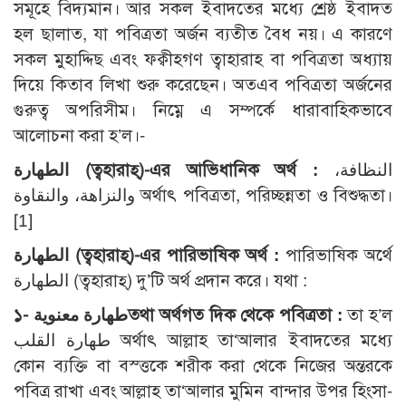
সমূহে বিদ্যমান। আর সকল ইবাদতের মধ্যে শ্রেষ্ঠ ইবাদত
হল ছালাত, যা পবিত্রতা অর্জন ব্যতীত বৈধ নয়। এ কারণে
সকল মুহাদ্দিছ এবং ফক্বীহগণ ত্বাহারাহ বা পবিত্রতা অধ্যায়
দিয়ে কিতাব লিখা শুরু করেছেন। অতএব পবিত্রতা অর্জনের
গুরুত্ব অপরিসীম। নিম্নে এ সম্পর্কে ধারাবাহিকভাবে
আলোচনা করা হ’ল।-
الطهارة
(ত্বহারাহ্)-এর আভিধানিক অর্থ :
النظافة،
والنزاهة، والنقاوة অর্থাৎ পবিত্রতা, পরিচ্ছন্নতা ও বিশুদ্ধতা।
[1]
الطهارة
(ত্বহারাহ্)-এর পারিভাষিক অর্থ :
পারিভাষিক অর্থে
الطهارة (ত্বহারাহ্) দু’টি অর্থ প্রদান করে। যথা :
১-
طهارة معنوية
তথা অর্থগত দিক থেকে পবিত্রতা :
তা হ’ল
طهارة القلب অর্থাৎ আল্লাহ তা‘আলার ইবাদতের মধ্যে
কোন ব্যক্তি বা বস্ত্তকে শরীক করা থেকে নিজের অন্তরকে
পবিত্র রাখা এবং আল্লাহ তা‘আলার মুমিন বান্দার উপর হিংসা-