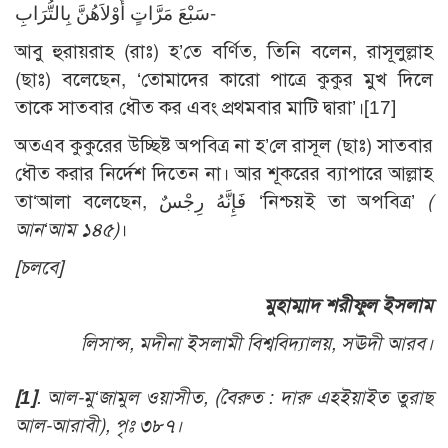
سَبْعَ مَرَّاتٍ أُوْلاَهُنَّ بِالتُّرَابِ-
আবু হুরায়রাহ (রাঃ) হ’তে বর্ণিত, তিনি বলেন, রাসূলুল্লাহ
(ছাঃ) বলেছেন, ‘তোমাদের কারো পাত্রে কুকুর মুখ দিলে
তাকে সাতবার ধৌত কর এবং প্রথমবার মাটি দ্বারা’।
[17]
অতএব কুকুরের উচ্ছিষ্ট অপবিত্র না হ’লে রাসূল (ছাঃ) সাতবার
ধৌত করার নির্দেশ দিতেন না। আর শূকরের ব্যাপারে আল্লাহ
তা‘আলা বলেছেন, فَإِنَّهُ رِجْسٌ ‘নিশ্চয়ই তা অপবিত্র’
(
আন‘আম ১৪৫)
।
[চলবে]
মুহাম্মাদ শরীফুল ইসলাম
লিসান্স, মদীনা ইসলামী বিশ্ববিদ্যালয়, সঊদী আরব।
[1]
. আল-মু‘জামুল ওয়াসীত, (বৈরুত : দারু এহইয়াইত তুরাছ
আল-আরাবী), পৃঃ ৩৮৭।