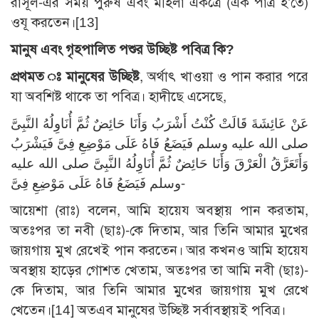
রাসূল-এর সময় পুরুষ এবং মহিলা একত্রে (এক পাত্র হ’তে)
ওযূ করতেন।
[13]
মানুষ এবং গৃহপালিত পশুর উচ্ছিষ্ট পবিত্র কি?
প্রথমত ঃ মানুষের উচ্ছিষ্ট
, অর্থাৎ খাওয়া ও পান করার পরে
যা অবশিষ্ট থাকে তা পবিত্র। হাদীছে এসেছে,
عَنْ عَائِشَةَ قَالَتْ كُنْتُ أَشْرَبُ وَأَنَا حَائِضٌ ثُمَّ أُنَاوِلُهُ النَّبِىَّ
صلى الله عليه وسلم فَيَضَعُ فَاهُ عَلَى مَوْضِعِ فِىَّ فَيَشْرَبُ
وَأَتَعَرَّقُ الْعَرْقَ وَأَنَا حَائِضٌ ثُمَّ أُنَاوِلُهُ النَّبِىَّ صلى الله عليه
وسلم فَيَضَعُ فَاهُ عَلَى مَوْضِعِ فِىَّ-
আয়েশা (রাঃ) বলেন, আমি হায়েয অবস্থায় পান করতাম,
অতঃপর তা নবী (ছাঃ)-কে দিতাম, আর তিনি আমার মুখের
জায়গায় মুখ রেখেই পান করতেন। আর কখনও আমি হায়েয
অবস্থায় হাড়ের গোশত খেতাম, অতঃপর তা আমি নবী (ছাঃ)-
কে দিতাম, আর তিনি আমার মুখের জায়গায় মুখ রেখে
খেতেন।
[14]
অতএব মানুষের উচ্ছিষ্ট সর্বাবস্থায়ই পবিত্র।