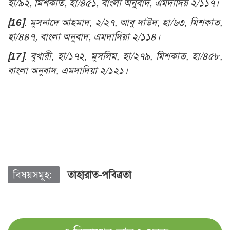
হা/৯২, মিশকাত, হা/৪৫১, বাংলা অনুবাদ, এমদাদিয় ২/১১৭।
[16]
. মুসনাদে আহমাদ, ২/২৭, আবু দাউদ, হা/৬৩, মিশকাত,
হা/৪৪৭, বাংলা অনুবাদ, এমদাদিয়া ২/১১৪।
[17]
. বুখারী, হা/১৭২, মুসলিম, হা/২৭৯, মিশকাত, হা/৪৫৮,
বাংলা অনুবাদ, এমদাদিয়া ২/১২১।
বিষয়সমূহ:
তাহারাত-পবিত্রতা