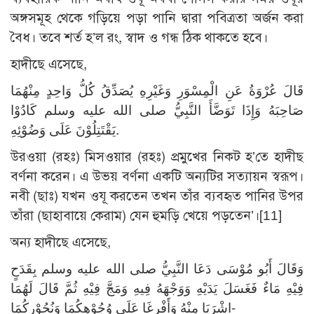
অঙ্গসমূহ থেকে গড়িয়ে পড়া পানি দ্বারা পবিত্রতা অর্জন করা
বৈধ। তবে শর্ত হ’ল রং, স্বাদ ও গন্ধ ঠিক থাকতে হবে।
হাদীছে এসেছে,
قَالَ عُرْوَةُ عَنِ الْمِسْوَرِ وَغَيْرِهِ يُصَدِّقُ كُلُّ وَاحِدٍ مِنْهُمَا
صَاحِبَهُ وَإِذَا تَوَضَّأَ النَّبِيُّ صلى الله عليه وسلم كَادُوْا
يَقْتَتِلُوْنَ عَلَى وَضُوْئِهِ.
উরওয়া (রহঃ) মিসওয়ার (রহঃ) প্রমুখের নিকট হ’তে হাদীছ
বর্ণনা করেন। এ উভয় বর্ণনা একটি অন্যটির সত্যায়ন স্বরূপ।
নবী (ছাঃ) যখন ওযূ করতেন তখন তাঁর ব্যবহৃত পানির উপর
তাঁরা (ছাহাবায়ে কেরাম) যেন হুমড়ি খেয়ে পড়তেন’।
[11]
অন্য হাদীছে এসেছে,
وَقَالَ أَبُو مُوْسَى دَعَا النَّبِيُّ صلى الله عليه وسلم بِقَدَحٍ
فِيْهِ مَاءٌ فَغَسَلَ يَدَيْهِ وَوَجْهَهُ فِيهِ وَمَجَّ فِيْهِ ثُمَّ قَالَ لَهُمَا
اشْرَبَا مِنْهُ وَأَفْرِغَا عَلَى وُجُوْهِكُمَا وَنُحُوْرِكُمَا-