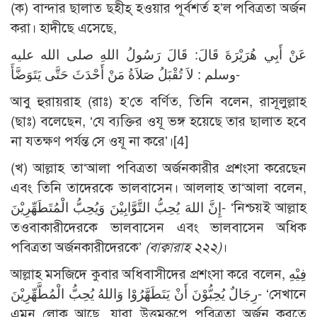
(ক) বান্দার ছালাত ছহীহ্ হওয়ার পূর্বশর্ত হ’ল পবিত্রতা অর্জন
করা। হাদীছে এসেছে,
عَنْ أَبِي هُرَيْرَةَ قَالَ: قَالَ رَسُولُ اللهِ صلى الله عليه
وسلم : لاَ تُقْبَلُ صَلاَةُ مَنْ أَحْدَثَ حَتَّى يَتَوَضَّأَ-
আবু হুরায়রাহ (রাঃ) হ’তে বর্ণিত, তিনি বলেন, রাসূলুল্লাহ
(ছাঃ) বলেছেন, ‘যে ব্যক্তির ওযূ ভঙ্গ হয়েছে তার ছালাত হবে
না যতক্ষণ পর্যন্ত সে ওযূ না করে’।
[4]
(খ) আল্লাহ তা‘আলা পবিত্রতা অর্জনকারীর প্রশংসা করেছেন
এবং তিনি তাদেরকে ভালবাসেন। আললাহ তা‘আলা বলেন,
إِنَّ اللهَ يُحِبُّ التَّوَّابِيْنَ وَيُحِبُّ الْمُتَطَهِّرِيْنَ- ‘নিশ্চয়ই আল্লাহ
তওবাকারীদেরকে ভালবাসেন এবং ভালবাসেন অধিক
পবিত্রতা অর্জনকারীদেরকে’
(বাক্বারাহ ২২২)
।
আল্লাহ মসজিদে কুবার অধিবাসীদের প্রশংসা করে বলেন, فِيْهِ
رِجَالٌ يُحِبُّوْنَ أَنْ يَتَطَهَّرُوْا وَاللهُ يُحِبُّ الْمُطَّهِّرِيْنَ- ‘সেখানে
এমন লোক আছে, যারা উত্তমরূপে পবিত্রতা অর্জন করতে