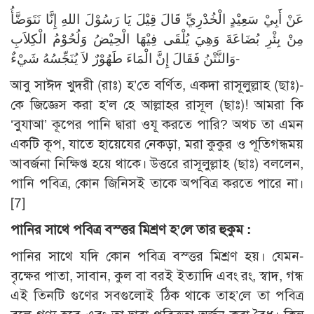
عَنْ أَبِيْ سَعِيْدٍ الْخُدْرِيِّ قَالَ قِيْلَ يَا رَسُوْلَ اللهِ إِنَّا نَتَوَضَّأُ
مِنْ بِئْرِ بُضَاعَةَ وَهِيَ يُلْقَى فِيْهَا الْحِيْضُ وَلُحُوْمُ الْكِلاَبِ
وَالنَّتْنُ فَقَالَ إِنَّ الْمَاءَ طَهُوْرٌ لاَ يُنَجِّسُهُ شَيْءٌ-
আবু সাঈদ খুদরী (রাঃ) হ’তে বর্ণিত, একদা রাসূলুল্লাহ (ছাঃ)-
কে জিজ্ঞেস করা হ’ল হে আল্লাহর রাসূল (ছাঃ)! আমরা কি
‘বুযাআ’ কূপের পানি দ্বারা ওযূ করতে পারি? অথচ তা এমন
একটি কূপ, যাতে হায়েযের নেকড়া, মরা কুকুর ও পূতিগন্ধময়
আবর্জনা নিক্ষিপ্ত হয়ে থাকে। উত্তরে রাসূলুল্লাহ (ছাঃ) বললেন,
পানি পবিত্র, কোন জিনিসই তাকে অপবিত্র করতে পারে না।
[7]
পানির সাথে পবিত্র বস্ত্তর মিশ্রণ হ’লে তার হুকুম :
পানির সাথে যদি কোন পবিত্র বস্ত্তর মিশ্রণ হয়। যেমন-
বৃক্ষের পাতা, সাবান, কুল বা বরই ইত্যাদি এবং রং, স্বাদ, গন্ধ
এই তিনটি গুণের সবগুলোই ঠিক থাকে তাহ’লে তা পবিত্র