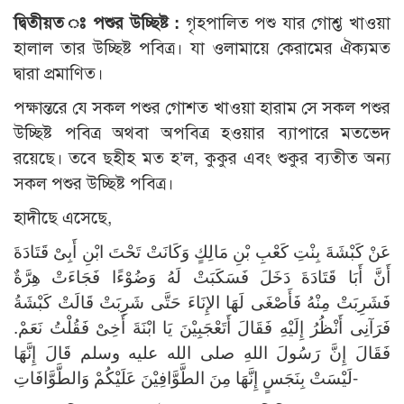
দ্বিতীয়ত ঃ পশুর উচ্ছিষ্ট :
গৃহপালিত পশু যার গোশ্ত খাওয়া
হালাল তার উচ্ছিষ্ট পবিত্র। যা ওলামায়ে কেরামের ঐক্যমত
দ্বারা প্রমাণিত।
পক্ষান্তরে যে সকল পশুর গোশত খাওয়া হারাম সে সকল পশুর
উচ্ছিষ্ট পবিত্র অথবা অপবিত্র হওয়ার ব্যাপারে মতভেদ
রয়েছে। তবে ছহীহ মত হ’ল, কুকুর এবং শুকুর ব্যতীত অন্য
সকল পশুর উচ্ছিষ্ট পবিত্র।
হাদীছে এসেছে,
عَنْ كَبْشَةَ بِنْتِ كَعْبِ بْنِ مَالِكٍ وَكَانَتْ تَحْتَ ابْنِ أَبِىْ قَتَادَةَ
أَنَّ أَبَا قَتَادَةَ دَخَلَ فَسَكَبَتْ لَهُ وَضُوْءًا فَجَاءَتْ هِرَّةٌ
فَشَرِبَتْ مِنْهُ فَأَصْغَى لَهَا الإِنَاءَ حَتَّى شَرِبَتْ قَالَتْ كَبْشَةُ
فَرَآنِى أَنْظُرُ إِلَيْهِ فَقَالَ أَتَعْجَبِيْنَ يَا ابْنَةَ أَخِىْ فَقُلْتُ نَعَمْ.
فَقَالَ إِنَّ رَسُولَ اللهِ صلى الله عليه وسلم قَالَ إِنَّهَا
لَيْسَتْ بِنَجَسٍ إِنَّهَا مِنَ الطَّوَّافِيْنَ عَلَيْكُمْ وَالطَّوَّافَاتِ-