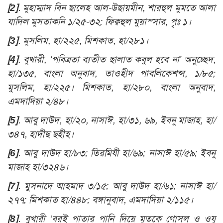
[2]
. মুহাম্মাদ বিন ছালেহ আল-উছায়মীন, শারহুল মুমতে আলা
যাদিল মুসতাকনি ১/২৫-৩২; ফিক্বহুল মুয়াস্সার, পৃঃ ১।
[3]
. মুসলিম, হা/২২৫, মিশকাত, হা/২৮১।
[4]
. বুখারী, ‘পবিত্রতা ব্যতীত ছালাত কবুল হবে না’ অনুচ্ছেদ,
হা/১৩৫, বাংলা অনুবাদ, তাওহীদ পাবলিকেশন্স, ১/৮৫;
মুসলিম, হা/২২৫। মিশকাত, হা/২৮০, বাংলা অনুবাদ,
এমদাদিয়া ২/৪৮।
[5]
. আবু দাউদ, হা/২০, নাসাঈ, হা/৩১, ৬৯, ইবনু মাজাহ, হা/
৩৪৭, হাদীছ ছহীহ।
[6]
. আবু দাউদ হা/৮৩; তিরমিযী হা/৬৯; নাসাঈ হা/৫৯; ইবনু
মাজাহ হা/৩২৪৬।
[7]
. মুসনাদে আহমাদ ৩/১৫; আবু দাউদ হা/৬১; নাসাঈ হা/
২৭৭; মিশকাত হা/৪৪৮; বঙ্গানুবাদ, এমদাদিয়া ২/১১৫।
[8]
. বুখারী ‘বরই পাতার পানি দিয়ে মৃতকে গোসল ও ওযূ