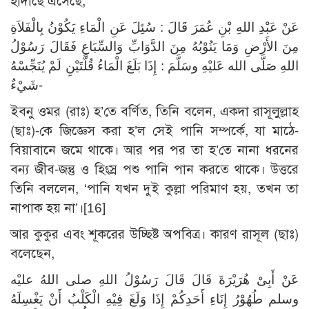
হাদীছে এসেছে,
عَنْ عَبْدِ اللهِ بْنِ عُمَرَ قَالَ : سُئِلَ عَنِ الْمَاءِ يَكُوْنُ بِالْفَلاَةِ
مِنَ الأَرْضِ وَمَا يَنُوْبُهُ مِنَ الدَّوَابِّ وَالسِّبَاعِ فَقَالَ رَسُوْلُ
اللهِ صَلَّى الله عَليْهِ وسَلَّمَ : إِذَا بَلَغَ الْمَاءُ قُلَّتَيْنِ لَمْ يُنَجِّسْهُ
شَيْءٌ-
ইবনু ওমর (রাঃ) হ’তে বর্ণিত, তিনি বলেন, একদা রাসূলুল্লাহ
(ছাঃ)-কে জিজ্ঞেস করা হ’ল সেই পানি সম্পর্কে, যা মাঠে-
বিয়াবানে জমে থাকে। আর পর পর তা হ’তে নানা ধরনের
বন্য জীব-জন্তু ও হিংস্র পশু পানি পান করতে থাকে। উত্তরে
তিনি বললেন, ‘পানি যখন দুই কুল্লা পরিমাণ হয়, তখন তা
নাপাক হয় না’।
[16]
আর কুকুর এবং শূকরের উচ্ছিষ্ট অপবিত্র। কারণ রাসূল (ছাঃ)
বলেছেন,
عَنْ أَبِىْ هُرَيْرَةَ قَالَ قَالَ رَسُوْلُ اللهِ صلى اللهُ عليْه
وسلم طُهُوْرُ إِنَاءِ أَحَدِكُمْ إِذَا وَلَغَ فِيْهِ الْكَلْبُ أَنْ يَغْسِلَهُ