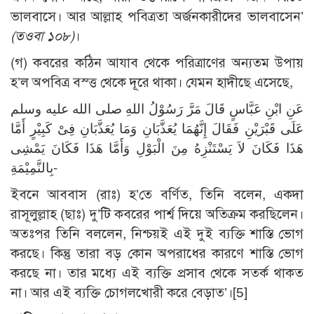
ভালবাসে। আর আল্লাহ পবিত্রতা অর্জনকারীদের ভালবাসেন’
(তওবা ১০৮)
।
(গ) কবরের কঠিন আযাব থেকে পরিত্রাণের অন্যতম উপায়
হ’ল অপবিত্র বস্ত্ত থেকে দূরে থাকা। যেমন হাদীছে এসেছে,
عَنِ ابْنِ عَبَّاسٍ قَالَ مَرَّ رَسُوْلُ اللهِ صلى الله عليه وسلم
عَلَى قَبْرَيْنِ فَقَالَ إِنَّهُمَا يُعَذَّبَانِ وَمَا يُعَذَّبَانِ فِىْ كَبِيْرٍ أَمَّا
هَذَا فَكَانَ لاَ يَسْتَنْزِهُ مِنَ الْبَوْلِ وَأَمَّا هَذَا فَكَانَ يَمْشِى
بِالنَّمِيْمَةِ-
ইবনে আববাস (রাঃ) হ’তে বর্ণিত, তিনি বলেন, একদা
রাসূলুল্লাহ (ছাঃ) দু’টি কবরের পার্শ্ব দিয়ে অতিক্রম করছিলেন।
অতঃপর তিনি বললেন, নিশ্চয়ই এই দুই ব্যক্তি শাস্তি ভোগ
করছে। কিন্তু তারা বড় কোন অপরাধের কারণে শাস্তি ভোগ
করছে না। তার মধ্যে এই ব্যক্তি প্রসাব থেকে সতর্ক থাকত
না। আর এই ব্যক্তি চোগলখোরী করে বেড়াত’।
[5]