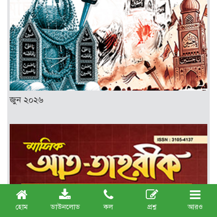
জুন ২০২৬
হোম
ডাউনলোড
কল
প্রশ্ন
আরও