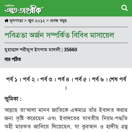
মূলপাতা
>
জুন ২০১২
>
প্রবন্ধ সমুহ
পবিত্রতা অর্জন সম্পর্কিত বিবিধ মাসায়েল
মুহাম্মাদ শরীফুল ইসলাম মাদানী
|
35660
বার পঠিত
পর্ব ১
।
পর্ব ২
।
পর্ব ৩
।
পর্ব ৪
।
পর্ব ৫
।
পর্ব ৬
।
শেষ পর্ব
।
ভূমিকা :
আল্লাহ তা‘আলা মানব জাতিকে একমাত্র তাঁর ইবাদত করার
জন্য সৃষ্টি করেছেন এবং ইবাদতের যাবতীয় নিয়ম-পদ্ধতি
অহী মারফত জানিয়ে দিয়েছেন, যা কুরআন ও হাদীছ গ্রন্থ