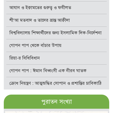
আযান ও ইক্বামতের গুরুত্ব ও ফযীলত
শী‘আ মতবাদ ও তাদের ভ্রান্ত আক্বীদা
বিশ্ববিদ্যালয় শিক্ষার্থীদের জন্য ইসলামিক দিক-নির্দেশনা
গোপন পাপ থেকে বাঁচার উপায়
রিয়া-র বিধিবিধান
গোপন পাপ : ঈমান বিধ্বংসী এক নীরব ঘাতক
ক্রোধ নিয়ন্ত্রণ : আত্মশুদ্ধির সোপান ও প্রশান্তির চাবিকাঠি
পুরাতন সংখ্যা