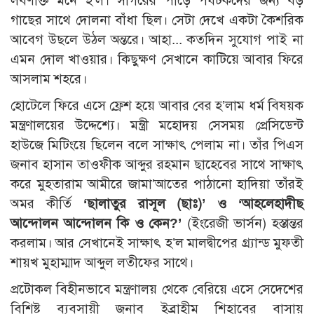
লবণাক্ত মনে হ’ল। সাগরের পাড়ে পর্যটকদের জন্য বড়
গাছের সাথে দোলনা বাঁধা ছিল। সেটা দেখে একটা কৈশরিক
আবেগ উছলে উঠল অন্তরে। আহা... কতদিন সুযোগ পাই না
এমন দোল খাওয়ার। কিছুক্ষণ সেখানে কাটিয়ে আবার ফিরে
আসলাম শহরে।
হোটেলে ফিরে এসে ফ্রেশ হয়ে আবার বের হ’লাম ধর্ম বিষয়ক
মন্ত্রণালয়ের উদ্দেশ্যে। মন্ত্রী মহোদয় সেসময় প্রেসিডেন্ট
হাউজে মিটিংয়ে ছিলেন বলে সাক্ষাৎ পেলাম না। তাঁর পিএস
জনাব হাসান তাওফীক আব্দুর রহমান ছাহেবের সাথে সাক্ষাৎ
করে মুহতারাম আমীরে জামা’আতের পাঠানো হাদিয়া তাঁরই
অমর কীর্তি
‘ছালাতুর রাসূল (ছাঃ)’ ও ‘আহলেহাদীছ
আন্দোলন আন্দোলন কি ও কেন?’
(ইংরেজী ভার্সন) হস্তান্তর
করলাম। আর সেখানেই সাক্ষাৎ হ’ল মালদ্বীপের গ্র্যান্ড মুফতী
শায়খ মুহাম্মাদ আব্দুল লতীফের সাথে।
প্রটোকল বিহীনভাবে মন্ত্রণালয় থেকে বেরিয়ে এসে সেদেশের
বিশিষ্ট ব্যবসায়ী জনাব ইব্রাহীম শিহাবের বাসায়