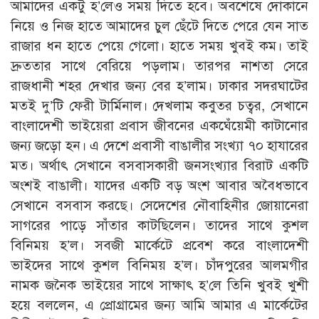
আমাদের একটু হ’লেও সময় দিতে হবে। অবশেষে দোকানে
নিয়ে ও নিজ হাতে আমাদের চুল ছেঁটে দিতে পেরে যেন সাত
রাজার ধন হাতে পেয়ে গেলো। হাতে সময় খুবই কম। তাই
দ্রুততার সাথে বেরিয়ে পড়লাম। তারপর নাশতা সেরে
রাজধানী শহর দেখার জন্য বের হ’লাম। ঢাকার সদরঘাটের
মতই দু’টি ফেরী টার্মিনাল। দেখলাম কবুতর চত্বর, সেখানে
বাংলাদেশী ভাইয়েরা প্রবাস জীবনের একঘেঁয়েমী কাটানোর
জন্য জড়ো হন। এ দেশে প্রবাসী বাঙালীর সংখ্যা ৭০ হাযারের
মত। অর্থাৎ সেখানে বসবাসকারী জনসংখ্যার বিরাট একটি
অংশই বাঙালী। যাদের একটি বড় অংশ আবার অবৈধভাবে
সেখানে বসবাস করছে। সেদেশের নৌবাহিনীর জোয়ানেরা
সাগরের পাড়ে সাঁতার কাটছিলেন। তাদের সাথে কুশল
বিনিময় হ’ল। সবজী মার্কেটে প্রবেশ করে বাংলাদেশী
ভাইদের সাথে কুশল বিনিময় হ’ল। চাঁদপুরের আলমগীর
নামক জনৈক ভাইয়ের সাথে সাক্ষাৎ হ’লে তিনি খুবই খুশী
হয়ে বললেন, এ প্রোগ্রামের জন্য আমি আমার এ মার্কেটের