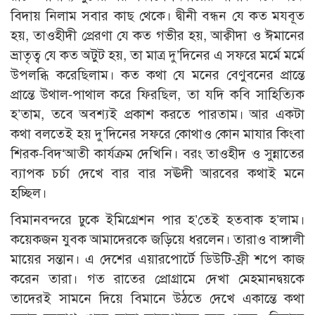
বিদায় নিলাম সবার কাছ থেকে। দ্বীনী বন্ধন যে কত মযবূত
হয়, তাওহীদী প্রেরণা যে কত গভীর হয়, আক্বীদা ও ঈমানের
ভ্রাতৃত্ব যে কত অটুট হয়, তা মাত্র দু’দিনের এ সফরে মর্মে মর্মে
উপলব্ধি করেছিলাম। কত কথা যে মনের বেণুবনের প্রান্তে
প্রান্তে উথাল-পাথাল করে ফিরছিল, তা যদি কবি সাহিত্যিক
হ’তাম, তবে অবশ্যই প্রকাশ করতে পারতাম। আর একটা
কথা বলতেই হয় দু’দিনের সফরে কোথাও কোন মাযার কিংবা
শিরক-বিদ‘আতী কার্যক্রম দেখিনি। বরং তাওহীদ ও সুন্নাতের
ব্যাপক চর্চা দেখে বার বার সঊদী আরবের কথাই মনে
হচ্ছিল।
বিমানবন্দরে ঢুকে ইমিগ্রেশন পার হ’তেই হতবাক হ’লাম।
কয়েকজন যুবক আমাদেরকে জড়িয়ে ধরলেন। তারাও বাঙ্গালী
মায়ের সন্তান। এ দেশের এয়ারপোর্টে ডিউটি-ফ্রী শপে কাজ
করেন তারা। গত রাতের প্রোগ্রামে দেখা মেহমানদ্বয়কে
তাদেরই সামনে দিয়ে বিমানে উঠতে দেখে একান্তে কথা