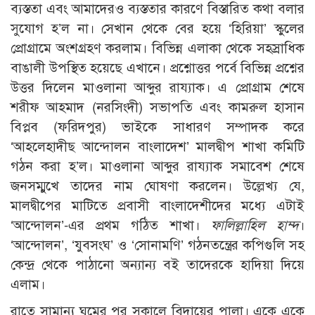
ব্যস্ততা এবং আমাদেরও ব্যস্ততার কারণে বিস্তারিত কথা বলার
সুযোগ হ’ল না। সেখান থেকে বের হয়ে ‘হিরিয়া’ স্কুলের
প্রোগ্রামে অংশগ্রহণ করলাম। বিভিন্ন এলাকা থেকে সহস্রাধিক
বাঙালী উপস্থিত হয়েছে এখানে। প্রশ্নোত্তর পর্বে বিভিন্ন প্রশ্নের
উত্তর দিলেন মাওলানা আব্দুর রায্যাক। এ প্রোগ্রাম শেষে
শরীফ আহমাদ (নরসিংদী) সভাপতি এবং কামরুল হাসান
বিপ্লব (ফরিদপুর) ভাইকে সাধারণ সম্পাদক করে
‘আহলেহাদীছ আন্দোলন বাংলাদেশ’ মালদ্বীপ শাখা কমিটি
গঠন করা হ’ল। মাওলানা আব্দুর রায্যাক সমাবেশ শেষে
জনসম্মুখে তাদের নাম ঘোষণা করলেন। উল্লেখ্য যে,
মালদ্বীপের মাটিতে প্রবাসী বাংলাদেশীদের মধ্যে এটাই
‘আন্দোলন’-এর প্রথম গঠিত শাখা।
ফালিল্লাহিল হাম্দ
।
‘আন্দোলন’, ‘যুবসংঘ’ ও ‘সোনামণি’ গঠনতন্ত্রের কপিগুলি সহ
কেন্দ্র থেকে পাঠানো অন্যান্য বই তাদেরকে হাদিয়া দিয়ে
এলাম।
রাতে সামান্য ঘুমের পর সকালে বিদায়ের পালা। একে একে