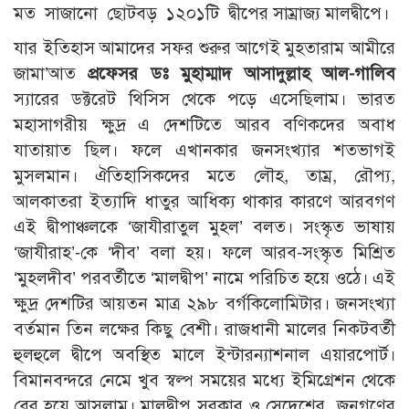
মত সাজানো ছোটবড় ১২০১টি দ্বীপের সাম্রাজ্য মালদ্বীপে।
যার ইতিহাস আমাদের সফর শুরুর আগেই মুহতারাম আমীরে
জামা’আত
প্রফেসর ডঃ মুহাম্মাদ আসাদুল্লাহ আল-গালিব
স্যারের ডক্টরেট থিসিস থেকে পড়ে এসেছিলাম। ভারত
মহাসাগরীয় ক্ষুদ্র এ দেশটিতে আরব বণিকদের অবাধ
যাতায়াত ছিল। ফলে এখানকার জনসংখ্যার শতভাগই
মুসলমান। ঐতিহাসিকদের মতে লৌহ, তাম্র, রৌপ্য,
আলকাতরা ইত্যাদি ধাতুর আধিক্য থাকার কারণে আরবগণ
এই দ্বীপাঞ্চলকে ‘জাযীরাতুল মুহল’ বলত। সংস্কৃত ভাষায়
‘জাযীরাহ’-কে ‘দীব’ বলা হয়। ফলে আরব-সংস্কৃত মিশ্রিত
‘মুহলদীব’ পরবর্তীতে ‘মালদ্বীপ’ নামে পরিচিত হয়ে ওঠে। এই
ক্ষুদ্র দেশটির আয়তন মাত্র ২৯৮ বর্গকিলোমিটার। জনসংখ্যা
বর্তমান তিন লক্ষের কিছু বেশী। রাজধানী মালের নিকটবর্তী
হুলহুলে দ্বীপে অবস্থিত মালে ইন্টারন্যাশনাল এয়ারপোর্ট।
বিমানবন্দরে নেমে খুব স্বল্প সময়ের মধ্যে ইমিগ্রেশন থেকে
বের হয়ে আসলাম। মালদ্বীপ সরকার ও সেদেশের জনগণের