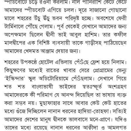
স্পীডবোটে চড়ে রওনা করলাম। নীল পানিরাশি কেটে কেটে
আমাদের স্পীডবোট এগিয়ে চলল। দূরে সাজানো গোছানো
মালে শহরের উঁচু ঊঁচু ভবন পরিদৃষ্ট হচ্ছে। অবশেষে ফেরী
টার্মিনালে পৌঁছে গেলাম। পূর্ব থেকেই সেখানে আমাদের জন্য
অপেক্ষমান ছিলেন দ্বীনী ভাই আবুল হাশিম। তার কফীল
মালদ্বীপের এক বিশিষ্ট ব্যবসায়ী তাকে গাড়ীসহ পাঠিয়েছেন
আমাদের খেদমত আঞ্জাম দেয়ার জন্য।
শহরের উপকণ্ঠে হোটেল এভিলায় পেঁŠছে ফ্রেশ হয়ে নিলাম।
কিছুক্ষণের মধ্যেই রাতের খাবার সেরে প্রোগ্রামের ভেন্যু
‘ইস্কিন্দার’ স্কুল অডিটোরিয়ামে পেঁŠছলাম। সেখানে গিয়ে
শত শত বাংলাভাষী ভাইদের স্বতঃস্ফূর্ত অংশগ্রহণ
আমাদেরকে কী পরিমাণ যে আনন্দ দিয়েছিল তা ভাষায় ব্যক্ত
করা সম্ভব নয়। মুছাফাহার সাথে আবার কেউ কেউ হাতের
মধ্যে গুঁজে দিচ্ছিলেন নানান ধরনের হাদিয়া-তোহফা। সত্যিই
আমাদের দেশের মানুষ দ্বীনকে ভালবাসে মনে-প্রাণে। যদিও
তাদের মধ্যে রয়েছে নানান ধরনের আক্বীদা ও আমলগত