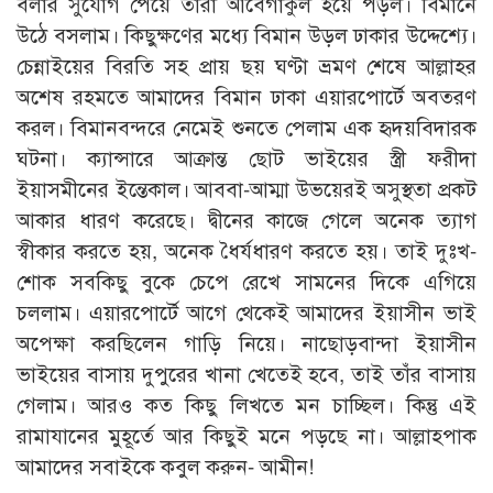
বলার সুযোগ পেয়ে তারা আবেগাকুল হয়ে পড়ল। বিমানে
উঠে বসলাম। কিছুক্ষণের মধ্যে বিমান উড়ল ঢাকার উদ্দেশ্যে।
চেন্নাইয়ের বিরতি সহ প্রায় ছয় ঘণ্টা ভ্রমণ শেষে আল্লাহর
অশেষ রহমতে আমাদের বিমান ঢাকা এয়ারপোর্টে অবতরণ
করল। বিমানবন্দরে নেমেই শুনতে পেলাম এক হৃদয়বিদারক
ঘটনা। ক্যান্সারে আক্রান্ত ছোট ভাইয়ের স্ত্রী ফরীদা
ইয়াসমীনের ইন্তেকাল। আববা-আম্মা উভয়েরই অসুস্থতা প্রকট
আকার ধারণ করেছে। দ্বীনের কাজে গেলে অনেক ত্যাগ
স্বীকার করতে হয়, অনেক ধৈর্যধারণ করতে হয়। তাই দুঃখ-
শোক সবকিছু বুকে চেপে রেখে সামনের দিকে এগিয়ে
চললাম। এয়ারপোর্টে আগে থেকেই আমাদের ইয়াসীন ভাই
অপেক্ষা করছিলেন গাড়ি নিয়ে। নাছোড়বান্দা ইয়াসীন
ভাইয়ের বাসায় দুপুরের খানা খেতেই হবে, তাই তাঁর বাসায়
গেলাম। আরও কত কিছু লিখতে মন চাচ্ছিল। কিন্তু এই
রামাযানের মুহূর্তে আর কিছুই মনে পড়ছে না। আল্লাহপাক
আমাদের সবাইকে কবুল করুন- আমীন!