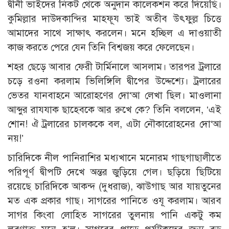
দ্বীনী ভাইদের নিকট থেকে অনুদান কালেকশন করে দিয়েছি।
কুমিল্লার দাউদকান্দির মাহফূয ভাই অতীব উৎফুল্ল চিত্তে
আমাদের সাথে সাক্ষাৎ করলেন। মনে হচ্ছিল এ দাওয়াতী
কাজ করতে পেরে যেন তিনি বিশ্বজয় করে ফেলেছেন।
শহর ছেড়ে আবার ফেরী টার্মিনালে আসলাম। তারপর ট্রলারে
চড়ে রওনা করলাম ভিলিঙ্গিলি দ্বীপের উদ্দেশ্যে। ট্রলারের
ভেতর যানবাহনে আরোহণের দো‘আ লেখা ছিল। মাওলানা
আব্দুর রাযযাক ছাহেবকে আর রুখে কে? তিনি বললেন, ‘এই
শোন! ঐ ট্রলারের চালককে বল, এটা নৌকারোহনের দো‘আ
নয়!’
চারিদিকে নীল পানিরাশির মধ্যখানে মনোরম গাছগাছালীতে
পরিপূর্ণ দ্বীপটি দেখে অন্তর জুড়িয়ে গেল। ছড়িয়ে ছিটিয়ে
রয়েছে চারিদিকে আকন্দ (দুধরাজ), ঝাউগাছ আর যায়তুনের
মত এক প্রকার গাছ। সাগরের পানিতে ওযূ করলাম। আরব
সাগর কিংবা লোহিত সাগরের তুলনায় পানি একটু কম