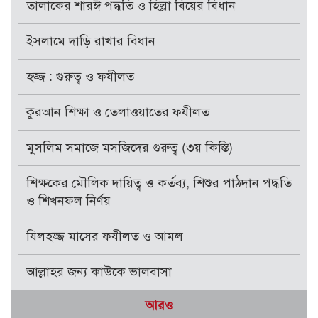
তালাকের শারঈ পদ্ধতি ও হিল্লা বিয়ের বিধান
ইসলামে দাড়ি রাখার বিধান
হজ্জ : গুরুত্ব ও ফযীলত
কুরআন শিক্ষা ও তেলাওয়াতের ফযীলত
মুসলিম সমাজে মসজিদের গুরুত্ব (৩য় কিস্তি)
শিক্ষকের মৌলিক দায়িত্ব ও কর্তব্য, শিশুর পাঠদান পদ্ধতি
ও শিখনফল নির্ণয়
যিলহজ্জ মাসের ফযীলত ও আমল
আল্লাহর জন্য কাউকে ভালবাসা
আরও