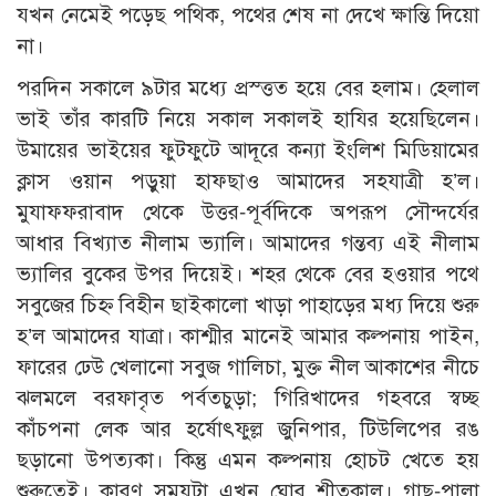
যখন নেমেই পড়েছ পথিক, পথের শেষ না দেখে ক্ষান্তি দিয়ো
না।
পরদিন সকালে ৯টার মধ্যে প্রস্ত্তত হয়ে বের হলাম। হেলাল
ভাই তাঁর কারটি নিয়ে সকাল সকালই হাযির হয়েছিলেন।
উমায়ের ভাইয়ের ফুটফুটে আদূরে কন্যা ইংলিশ মিডিয়ামের
ক্লাস ওয়ান পড়ুয়া হাফছাও আমাদের সহযাত্রী হ’ল।
মুযাফফরাবাদ থেকে উত্তর-পূর্বদিকে অপরূপ সৌন্দর্যের
আধার বিখ্যাত নীলাম ভ্যালি। আমাদের গন্তব্য এই নীলাম
ভ্যালির বুকের উপর দিয়েই। শহর থেকে বের হওয়ার পথে
সবুজের চিহ্ন বিহীন ছাইকালো খাড়া পাহাড়ের মধ্য দিয়ে শুরু
হ’ল আমাদের যাত্রা। কাশ্মীর মানেই আমার কল্পনায় পাইন,
ফারের ঢেউ খেলানো সবুজ গালিচা, মুক্ত নীল আকাশের নীচে
ঝলমলে বরফাবৃত পর্বতচুড়া; গিরিখাদের গহবরে স্বচ্ছ
কাঁচপনা লেক আর হর্ষোৎফুল্ল জুনিপার, টিউলিপের রঙ
ছড়ানো উপত্যকা। কিন্তু এমন কল্পনায় হোচট খেতে হয়
শুরুতেই। কারণ সময়টা এখন ঘোর শীতকাল। গাছ-পালা