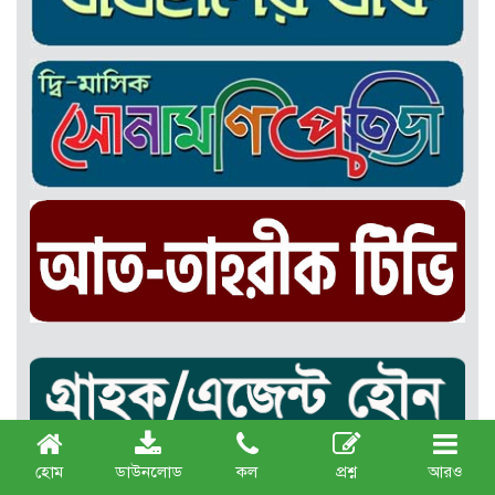
হোম
ডাউনলোড
কল
প্রশ্ন
আরও