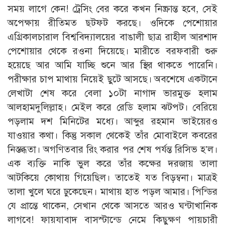
সময় লাগে কেন! ট্রেসিং বের করে কখন নিষ্ক্রান্ত হবে, সেই
অপেক্ষায় রীতিমত ছটফট করছে। ওদিকে পেশোয়ার
এগ্রিকালচারাল বিশ্ববিদ্যালয়ের বাঙালী ছাত্র রাহীল আরশাদ
পেশোয়ার থেকে রওনা দিয়েছে। মারীতে বরফবারী শুরু
হয়েছে আর আমি যাচ্ছি শুনে আর স্থির থাকতে পারেনি।
পরীক্ষার চাপ মাথায় নিয়েই ছুটে আসছে। অবশেষে একটানে
লেখাটা শেষ করে বেলা ১০টা নাগাদ ভারমুক্ত হলাম
আলহামদুলিল্লাহ। মেইল করে রেডি হলাম ঝটপট। বেরিয়ে
পড়লাম দশ মিনিটের মধ্যে। আব্দুর রহমান ভাইয়েরও
যাওয়ার কথা। কিন্তু সকাল থেকেই তাঁর মোবাইলে কবরের
নিস্তব্ধতা। অগণিতবার রিং করার পর শেষ পর্যন্ত রিসিভ হ’ল।
এক ব্যক্তি নাকি ভুল করে তাঁর কক্ষের দরজায় তালা
আটকিয়ে কোথায় গিয়েছিল। তাতেই যত বিড়ম্বনা। মাত্রই
তালা খুলে ঘরে ঢুকেছেন। মাথায় হাত পড়ল আমার। পিন্ডির
যে প্রান্তে থাকেন, সেখান থেকে আসতে আরও ঘন্টাখানিক
লাগবে! ফায়যাবাদ বাসস্টান্ডে নেমে কিছুক্ষণ পায়চারী