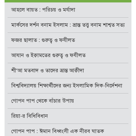
আহলে বায়ত : পরিচয় ও মর্যাদা
মার্কসের দর্শন বনাম ইসলাম : ভ্রান্ত তত্ত্ব বনাম শাশ্বত সত্য
ফজর ছালাত : গুরুত্ব ও ফযীলত
আযান ও ইক্বামতের গুরুত্ব ও ফযীলত
শী‘আ মতবাদ ও তাদের ভ্রান্ত আক্বীদা
বিশ্ববিদ্যালয় শিক্ষার্থীদের জন্য ইসলামিক দিক-নির্দেশনা
গোপন পাপ থেকে বাঁচার উপায়
রিয়া-র বিধিবিধান
গোপন পাপ : ঈমান বিধ্বংসী এক নীরব ঘাতক