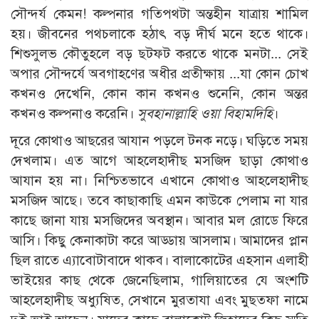
সৌন্দর্য কেমন! কল্পনার গতিপথটা অন্তহীন যাত্রায় শামিল
হয়। জীবনের পথচলাকে হঠাৎ বড় দীর্ঘ মনে হতে থাকে।
শিশুসুলভ কৌতুহলে বড় ছটফট করতে থাকে মনটা... সেই
অপার সৌন্দর্যে অবগাহণের অধীর প্রতীক্ষায় ...যা কোন চোখ
কখনও দেখেনি, কোন কান কখনও শুনেনি, কোন অন্তর
কখনও কল্পনাও করেনি।
সুবহানাল্লাহি ওয়া বিহামদিহি
।
দূরে কোথাও আছরের আযান পড়লে টনক নড়ে। ঘড়িতে সময়
দেখলাম। এত আগে আহলেহাদীছ মসজিদ ছাড়া কোথাও
আযান হয় না। নিশ্চিতভাবে এখানে কোথাও আহলেহাদীছ
মসজিদ আছে। তবে কাছাকাছি এমন কাউকে পেলাম না যার
কাছে জানা যায় মসজিদের অবস্থান। আবার মল রোডে ফিরে
আসি। কিছু কেনাকাটা করে আড্ডায় আসলাম। আমাদের প্লান
ছিল রাতে এ্যাবোটাবাদে থাকব। বালাকোটের এহসান এলাহী
ভাইয়ের কাছ থেকে জেনেছিলাম, গালিয়াতের যে অংশটি
আহলেহাদীছ অধ্যুষিত, সেখানে মুরতাযা এবং মুছতফা নামে