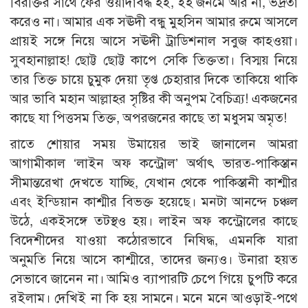
বিরক্তির সাথে ফের ওয়াদাবদ্ধ হই, ইহ জনমে আর না, ভদ্রতা
করেও না। আমার এক সঊদী বন্ধু মুহসিন আমার রুমে আসলে
প্রায়ই সঙ্গে নিয়ে আসে সঊদী ট্রাডিশনাল সবুজ কাহওয়া।
সুবহানাল্লাহ! ছোট্ট ছোট্ট কাপে সেকি তিক্ততা। বিস্ময় নিয়ে
তার তিক্ত চায়ে চুমুক দেয়া তৃপ্ত চেহারার দিকে তাকিয়ে থাকি
আর ভাবি মহান আল্লাহর সৃষ্টির কী অনুপম বৈচিত্র্য! একজনের
কাছে যা পিত্তসম তিক্ত, অপরজনের কাছে তা মধুসম অমৃত!
রাতে শোয়ার সময় উমায়ের ভাই জানালেন আমরা
আগামীকাল ‘লাইন অফ কন্ট্রোল’ অর্থাৎ ভারত-পাকিস্তান
সীমান্তরেখা দেখতে যাচ্ছি, যেখান থেকে পাকিস্তানী কাশ্মীর
এবং ইন্ডিয়ান কাশ্মীর বিভক্ত হয়েছে। মনটা আনন্দে চঞ্চল
উঠে, একইসঙ্গে তটস্থও হয়। লাইন অফ কন্ট্রোলের কাছে
বিদেশীদের যাওয়া কঠোরভাবে নিষিদ্ধ, এমনকি যারা
অনুমতি নিয়ে আসে কাশ্মীরে, তাদের জন্যও। উনারা হয়ত
সেভাবে জানেন না। আমিও ব্যাপারটি চেপে গিয়ে চুপটি করে
রইলাম। দেখিই না কি হয় সামনে। মনে মনে আওড়াই-পথে