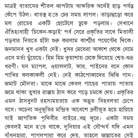
মাত্রই বাতাসের শীতল ঝাপটায় আক্ষরিক অর্থেই হাড় পর্যন্ত
কেঁপে উঠল। ধাতস্থ হ’তে ঢের সময় লাগল। তাড়াহুড়ো করে
মল রোডের একটি হোটেলে ঢুকে পড়লাম। সেখানে
ঐতিহ্যবাহী ‘চিকেন-কড়াই’ পর্ব সেরে প্রকৃতির সাথে মিতালী
গড়বার নিয়তে হাঁটা শুরু করলাম কাশ্মীর পয়েন্টের দিকে।
জনমানব খুব একটা নেই। ধুসর মেঘেরা আকাশ থেকে নেমে
এসে মর্ত্য ছুঁয়েছে। হিম হিম কুয়াশায় ঢেকে দিয়েছে শ্বেত-শুভ্র
ধরণী। ঘন ম্যাপল, ওয়ালনাট, ফার, পাইনের বনে কোন
পাখির কলকাকলী নেই। নেই কাঠপোকাদের ঝিঝি গান।
জমাট মৌনতা। মাঝে মাঝে কেবল গাছের পাতায় পাতায়
জমে থাকা তুষার রাস্তায় ঠাস করে পড়ে চমকে দেয়। প্রকৃতির
এমন ঠাসবুনট রহস্যময়তায় এক অদ্ভূত বিহবলতা চেপে
বসে। অচেনা অনুভূতির মন্দ্রিত আবেশে দ্রবীভূত হয়ে হারিয়ে
যাই জাগতিক পৃথিবীর বাইরে..বহু দূরে। একটা সময়
কেবলই মনে হ’তে থাকে, দুনিয়ার এই সৌন্দর্য যদি এমন
বাঁধনহারা, পাগলপারা করে দেয়, তাহলে জান্নাতের সেই