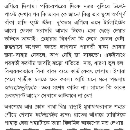
এগিয়ে দিলাম। পরিচয়পত্রের দিকে নজর বুলিয়ে উল্টে-
পাল্টে দেখার পর কি ভাবল কে জানে! কিন্তু তার মুখে অর্থপূর্ণ
বাঁকা হাসি ফুটে উঠল। দু’কদম এগিয়ে এসে টর্চলাইটের
আলো ফেলল সরাসরি আমার দিকে। হাল ছেড়ে দেয়ার
ভঙ্গিতে তাকাই। চেহারার বিবর্ণতা কি দেখে ফেলল বেটা!
রুদ্ধশ্বাসে অপেক্ষা করতে লাগলাম পরবর্তী বাক্য শোনার
জন্য-‘বাহার নেকলে, আপ নেহি জা সাকতে’। একইসাথে
পরবর্তী করণীয় ভাবছি ঝড়ো গতিতে। নাহ, ধারণা ভুল হল।
বিস্ময়করভাবে বিনা বাক্য ব্যয়ে কার্ড ফেরৎ পেলাম। ইশারা
পেয়ে গাড়ীও চলতে শুরু করল। আমি মনে মনে পড়লাম
আলহামদুলিল্লাহ
। তবে সংশয় কাটল না। সামনে কি আরও
চেকপোস্ট আছে? সেখানে আটকাবে না তো!
অবশেষে আর কোন বাধা-বিঘ্ন ছাড়াই মুযাফফরাবাদ শহরে
পৌঁছে গেলাম
ফালিল্লাহিল হাম্দ
। রাতের আঁধারে চারিদিকে
পাহাড় ঘেরা শহরটাকে তারা ঝিলমিল আকাশের মত দেখায়।