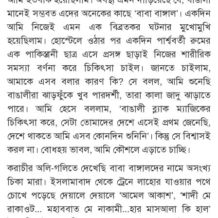
মানেই সম্ভবত এদের অনেকের কাছে ‘বাবা বাঙ্গাল’। একদিন
আমি নিজেই এমন এক বিব্রতকর ঘটনার মুখোমুখি
হয়েছিলাম। হোস্টেলে ওঠার পর একদিন পার্শ্ববর্তী রুমের
এক পাকিস্তানী ছাত্র এসে প্রসঙ্গ ছাড়াই নিজের শারীরিক
সমস্যা বর্ণনা করে চিকিৎসা চাইল। জানতে চাইলাম,
আমাকে এসব বলার কারণ কি? সে বলল, আমি শুনেছি
বাঙালীরা ঝাড়ফুঁকে খুব পারদর্শী, তারা কালা জাদু ঝাড়াতে
পারে। আমি হেসে বললাম, ‘বাঙালী ব্ল্যাক ম্যাজিকের
চিকিৎসা করে, সেটা তোমাদের দেশে এসেই প্রথম জেনেছি,
দেশে থাকতে আমি এসব কোনদিন শুনিনি’। কিন্তু সে বিশ্বাসই
করল না। বোধহয় ভাবল, আমি কৌশলে এড়াতে চাচ্ছি।
করাচীর অলি-গলিতে দেখেছি বাবা বাঙ্গালদের নামে অসংখ্য
চিকা মারা। ইসলামাবাদ থেকে ট্রেনে লাহোর যাওয়ার পথে
চোখে পড়েছে দেয়ালে দেয়ালে ‘আমেল আকাশ’, ‘শাদী মে
রাকাওট... মহাববাত মে নাকামী...হার মাসআলা কি হাল’