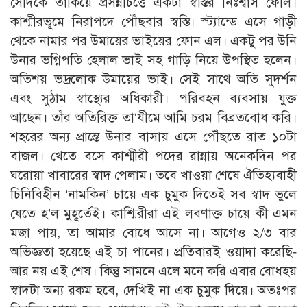
সেদিকে তাকিয়ে প্রসন্নচিত্তে একটা স্বস্তির নিঃশ্বাস ফেলি।
কাশ্মীরভূমে নিরাপদে পৌঁছবার স্বস্তি। স্ট্যান্ডে এসে গাড়ী
থেকে নামার পর উমায়ের ভাইয়ের ফোন এল। একটু পর উনি
উনার ভগ্নিপতি হেলাল ভাই সহ গাড়ি নিয়ে উপস্থিত হলেন।
অতিশয় ভদ্রলোক উমায়ের ভাই। সেই সাথে অতি সুদর্শন
এবং সুঠাম স্বাস্থ্যের অধিকারী। পরিবহন ব্যবসায় যুক্ত
আছেন। তাঁর অতিরিক্ত তা‘যীমে আমি চরম বিব্রতবোধ করি।
শহরের অন্য প্রান্তে উনার বাসায় এসে পৌঁছতে রাত ১০টা
বাজল। খেতে বসে কাশ্মীরী পদের রান্নায় অনেকদিন পর
ঘরোয়া খাবারের স্বাদ পেলাম। তবে খাওয়া শেষে ঐতিহ্যবাহী
চিনিবিহীন ‘নামকিন’ চায়ে এক চুমুক দিতেই সব স্বাদ ভুলে
যেতে হ’ল মুহূর্তেই। কাশ্মিরীরা এই লবণাক্ত চায়ে কী এমন
মজা পায়, তা আমার বোধে আসে না। আগেও ২/৩ বার
অভিজ্ঞতা হয়েছে এই চা পানের। প্রতিবারই ওয়াদা করেছি-
আর নয় এই শেষ। কিন্তু সামনে এলে মনে করি এবার বোধহয়
স্বাদটা অন্য রকম হবে, দেখিই না এক চুমুক দিয়ে। অতঃপর