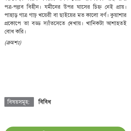
পত্র-পল্লব বিহীন। যমীনের উপর ঘাসের চিহ্ন নেই প্রায়।
পাহাড় গাত্র গাঢ় খয়েরী বা ছাইয়ের মত কালো বর্ণ। কুয়াশার
প্রকোপে তা বড্ড স্যাঁতসেতে দেখায়। খানিকটা আশাহতই
বোধ করি।
(ক্রমশঃ)
বিষয়সমূহ:
বিবিধ