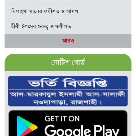
যিলহজ্জ মাসের ফযীলত ও আমল
দ্বীনী ইলমের গুরুত্ব ও ফযীলত
আরও
নোটিশ বোর্ড