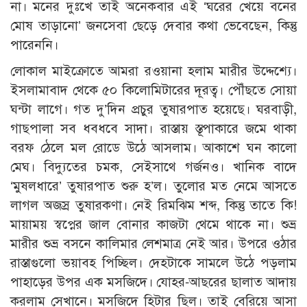
না। মনের দুঃখে তাই অনেকবার এই ‘ঘরের খেয়ে বনের
মোষ তাড়ানো’ জনসেবা ছেড়ে দেবার কথা ভেবেছেন, কিন্তু
পারেননি।
লোকাল মাইক্রোতে আমরা রওয়ানা হলাম মারীর উদ্দেশ্যে।
ইসলামাবাদ থেকে ৫০ কিলোমিটারের দূরত্ব। পৌঁছতে সোয়া
ঘন্টা লাগে। গত দু’দিন প্রচুর তুষারপাত হয়েছে। ঘরবাড়ী,
গাছপালা সব ধবধবে সাদা। রাস্তায় স্তূপাকারে জমে থাকা
বরফ ঠেলে মল রোডে উঠে আসলাম। আকাশে ঘন কালো
মেঘ। বিদ্যুতের চমক, সেইসাথে গর্জনও। খানিক বাদে
‘মুষলধারে’ তুষারপাত শুরু হ’ল। তুলোর মত নেমে আসতে
লাগল অজস্র তুষারকণা। নেই রিমঝিম শব্দ, কিন্তু তাতে কি!
মায়াময় স্বপ্নের জাল বোনার কাজটা থেমে থাকে না। শুভ্র
মারীর শুভ্র বসনে কালিমার লেশমাত্র নেই আর। উপরে ওঠার
রাস্তাগুলো ভয়াবহ পিচ্ছিল। দেহটাকে সামলে উঠে পড়লাম
পাহাড়ের উপর এক মসজিদে। যোহর-আছরের ছালাত আদায়
করলাম সেখানে। মসজিদে হিটার ছিল। তাই বেরিয়ে আসা