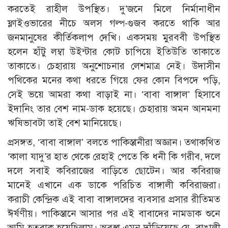
করতেই রাহীল উপস্থিত। দু’জনে মিলে নির্মানাধীন
ফ্লাইওভারের নীচে অলস গল্প-গুজব করতে থাকি আর
জনমানুষের কীর্তিকলাপ দেখি। একসময় মুরববী উপস্থিত
হলেন হাঁটু লম্বা উইন্টার কোট চাপিয়ে ইতিউতি তাকাতে
তাকাতে। চেহারায় অনুশোচনার লেশমাত্র নেই। উদাসীন
পথিকের মনের কথা ধরতে গিয়ে ফের কোন বিপদে পড়ি,
সেই ভয়ে আমরা কথা বাড়াই না। ‘বাবা বাঙ্গাল’ হিসাবে
ইদানিং তার বেশ নাম-ডাক হয়েছে। চেহারায় অমন আনমনা
ঋষিভাবটা তাই বেশ মানিয়েছে।
প্রসঙ্গত, ‘বাবা বাঙ্গাল’ বলতে পাকিস্তানীরা অজ্ঞান। তথাকথিত
‘কালা যাদু’র হাত থেকে রেহাই পেতে কি ধনী কি গরীব, দলে
দলে সবাই কবিরাজের বাড়িতে ছোটেন। আর কবিরাজ
মানেই এখানে এক ডাকে পরিচিত বাঙ্গালী কবিরাজরা।
করাচী কেন্দ্রিক এই বাবা বাঙ্গালদের ব্যবসার প্রসার রীতিমত
ঈর্ষণীয়। পাকিস্তানে আসার পর এই বাবাদের নামডাক শুনে
আমি হতবাক হয়েছিলাম। অবস্থা এমন দাঁড়িয়েছে যে, বাঙালী