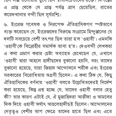
ছিল সস্তা তলোয়ার ডুবে ছিল স্বাধীনচেতাদের রক্তে। দিগন্তের
এ প্রান্ত থেকে সে প্রান্ত পর্যন্ত ত্রাস ছেয়েছিল, রাতের
কয়েদখানায় বন্দী ছিল সূর্যরশ্মি।
৬. ইংরেজ গবেষক ও নিরপেক্ষ ঐতিহাসিকগণ স্পষ্টভাবে
ব্যক্ত করেছেন যে, ইংরেজদের বিরুদ্ধে সংগ্রামে হিন্দুস্তানের যে
দলটি সবচেয়ে বেশী তৎপর ছিল তারা হ’ল ‘ওহাবী’। এমনকি
‘ওহাবী’কে বিদ্রোহীর সমার্থক ভাবা হ’ত। দেওবন্দী লেখকরা
এ কথা প্রমাণ করার চেষ্টা অব্যাহত রেখেছেন যে, এখানে
‘ওহাবী’ দ্বারা আহলে হাদীছদের বুঝানো হয়নি, বরং তাদের
বুঝানো হয়েছে, যারা জিহাদ আন্দোলনে শরীক এবং ইংরেজ
সরকারের বিরোধিতায় অগ্রণী ছিলেন। এ কথা ঠিক যে, কিছু
ঐতিহাসিকের বর্ণনায় ‘ওহাবী’ বলতে উল্লেখিতদেরই নির্দেশ
করা হয়েছে, কিন্তু প্রশ্ন হচ্ছে যে, তাদের ওহাবী বলার হেতু
কী? তার কারণ এটাই যে, ঐ মুজাহিদরা আক্বীদা ও আমলের
দিক দিয়ে ওহাবী অর্থাৎ আহলেহাদীছই ছিলেন। আন্দোলনের
নেতৃত্বও বেশীর ভাগ ক্ষেত্রে তাদের হাতে ছিল এবং এতে