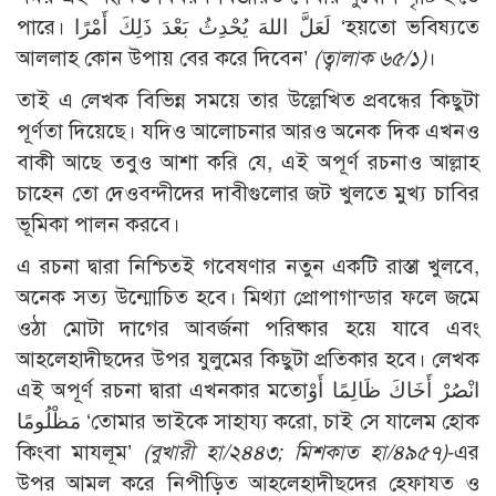
পারে। لَعَلَّ اللهَ يُحْدِثُ بَعْدَ ذَلِكَ أَمْرًا ‘হয়তো ভবিষ্যতে
আললাহ কোন উপায় বের করে দিবেন’
(ত্বালাক ৬৫/১)
।
তাই এ লেখক বিভিন্ন সময়ে তার উল্লেখিত প্রবন্ধের কিছুটা
পূর্ণতা দিয়েছে। যদিও আলোচনার আরও অনেক দিক এখনও
বাকী আছে তবুও আশা করি যে, এই অপূর্ণ রচনাও আল্লাহ
চাহেন তো দেওবন্দীদের দাবীগুলোর জট খুলতে মুখ্য চাবির
ভূমিকা পালন করবে।
এ রচনা দ্বারা নিশ্চিতই গবেষণার নতুন একটি রাস্তা খুলবে,
অনেক সত্য উন্মোচিত হবে। মিথ্যা প্রোপাগান্ডার ফলে জমে
ওঠা মোটা দাগের আবর্জনা পরিষ্কার হয়ে যাবে এবং
আহলেহাদীছদের উপর যুলুমের কিছুটা প্রতিকার হবে। লেখক
এই অপূর্ণ রচনা দ্বারা এখনকার মতোانْصُرْ أَخَاكَ ظَالِمًا أَوْ
مَظْلُومًا ‘তোমার ভাইকে সাহায্য করো, চাই সে যালেম হোক
কিংবা মাযলূম’
(বুখারী হা/২৪৪৩; মিশকাত হা/৪৯৫৭)
-এর
উপর আমল করে নিপীড়িত আহলেহাদীছদের হেফাযত ও