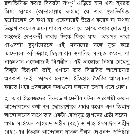
স্থলাভিষিক্ত করার বিষয়টা সম্পূর্ণ এড়িয়ে যান এবং হযরত
মিয়াঁ ছাহেব (কাদ্দাসাল্লাহু রুহাহু) যে তাঁর স্থলাভিষিক্ত
হয়েছিলেন সে কথা হয় একেবারেই উল্লেখ করেন না অথবা
উল্লেখ করলেও এমন ধারায় করেন যে, তাতে কথার মোড় খুব
সহজেই দেওবন্দী ধারার দিকে ফিরে যায়। তারপর তারা
দেওবন্দী বুযুর্গদেরকে এই মসনদের সঙ্গে যুক্ত করে
তাদেরকে অলিউল্লাহ চিন্তাধারার ওয়ারিছ সাব্যস্ত করেন, যা
বাস্তবতার একেবারেই বিপরীত। এই আলোচ্য বিষয় যেহেতু
কিছুটা ভিন্নধর্মী তাই এখানে তার বিস্তারিত আলোচনার
অবকাশ নেই। তাদের মনগড়া ইতিহাস তৈরির আলোচনা
করতে গিয়ে প্রসঙ্গক্রমে কথাগুলো কলমের ডগায় এসে গেল।
২. তারা ইংরেজদের বিরুদ্ধে শামেলীর ঘটনা ও রেশমী রুমাল
আন্দোলনের কথা খুব জোরেশোরে প্রচার করেন এবং জিহাদ
আন্দোলনের সাথে তার একটা যোগসূত্র স্থাপনের চেষ্টা করেন।
অথচ সাইয়েদ আহমাদ শহীদ (রহ.) ও শাহ ইসমাঈল শহীদ
(রহ.)-এর জিহাদ আন্দোলন দারুল উলূম দেওবন্দ প্রতিষ্ঠার