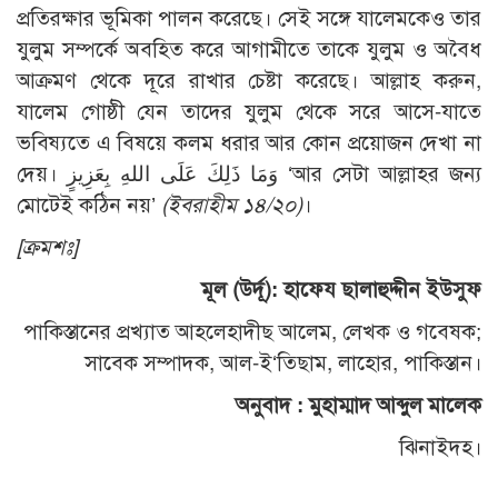
প্রতিরক্ষার ভূমিকা পালন করেছে। সেই সঙ্গে যালেমকেও তার
যুলুম সম্পর্কে অবহিত করে আগামীতে তাকে যুলুম ও অবৈধ
আক্রমণ থেকে দূরে রাখার চেষ্টা করেছে। আল্লাহ করুন,
যালেম গোষ্ঠী যেন তাদের যুলুম থেকে সরে আসে-যাতে
ভবিষ্যতে এ বিষয়ে কলম ধরার আর কোন প্রয়োজন দেখা না
দেয়। وَمَا ذَلِكَ عَلَى اللهِ بِعَزِيزٍ ‘আর সেটা আল্লাহর জন্য
মোটেই কঠিন নয়’
(ইবরাহীম ১৪/২০)
।
[ক্রমশঃ]
মূল (উর্দূ): হাফেয ছালাহুদ্দীন ইউসুফ
পাকিস্তানের প্রখ্যাত আহলেহাদীছ আলেম, লেখক ও গবেষক;
সাবেক সম্পাদক, আল-ই‘তিছাম, লাহোর, পাকিস্তান।
অনুবাদ : মুহাম্মাদ আব্দুল মালেক
ঝিনাইদহ।