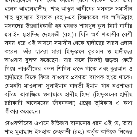
উপমহাদেশে যদি কেউ কায়েম রেখে থাকেন তবে তারা
হলেন আহলেহাদীছ। শাহ আব্দুল আযীযের মসনদে সমাসীন
শাহ মুহাম্মাদ ইসহাক (রহ.)-এর হিজরতের পর অলিউল্লাহ
মসনদের উত্তরাধিকারী হন হযরত শায়খুল কুল মিয়াঁ নাযীর
হুসাইন মুহাদ্দিছ দেহলভী (রহ.)। যিনি অর্ধ শতাব্দীর বেশী
সময় ধরে এই আসনে সমাসীন থেকে হাদীছের দারস প্রদান
করেন। তাঁর ছাত্ররা সারা হিন্দুস্তানে কুরআন ও হাদীছের
আওয়ায বুলন্দ করেছেন। যার ফলে ফিক্বহী জড়তা কেটে
গিয়ে তাক্বলীদের বন্ধন শিথিল হ’তে থাকে এবং কুরআন ও
হাদীছের দিকে ফিরে যাওয়ার প্রবণতা ব্যাপক হ’তে থাকে।
যেমনটা মাওলানা সুলাইমান নাদভী ইমাম খান নওশাহরা
রচিত ‘তারাজিমে ওলামায়ে হাদীছ হিন্দ’ (হিন্দুস্তানের হাদীছ
চর্চাকারী আলেমদের জীবনকথা) গ্রন্থের ভূমিকায় এ কথা
স্বীকার করেছেন।
দেওবন্দীদের এখানে ইতিহাস বানানোর ধরন এই যে, তারা
শাহ মুহাম্মাদ ইসহাক দেহলভী (রহ.) কর্তৃক কাউকে নিজের