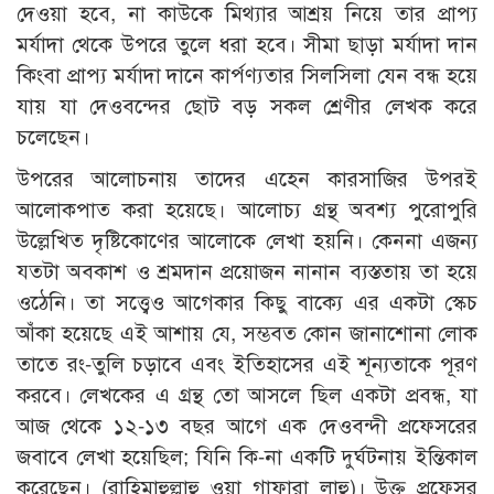
দেওয়া হবে, না কাউকে মিথ্যার আশ্রয় নিয়ে তার প্রাপ্য
মর্যাদা থেকে উপরে তুলে ধরা হবে। সীমা ছাড়া মর্যাদা দান
কিংবা প্রাপ্য মর্যাদা দানে কার্পণ্যতার সিলসিলা যেন বন্ধ হয়ে
যায় যা দেওবন্দের ছোট বড় সকল শ্রেণীর লেখক করে
চলেছেন।
উপরের আলোচনায় তাদের এহেন কারসাজির উপরই
আলোকপাত করা হয়েছে। আলোচ্য গ্রন্থ অবশ্য পুরোপুরি
উল্লেখিত দৃষ্টিকোণের আলোকে লেখা হয়নি। কেননা এজন্য
যতটা অবকাশ ও শ্রমদান প্রয়োজন নানান ব্যস্ততায় তা হয়ে
ওঠেনি। তা সত্ত্বেও আগেকার কিছু বাক্যে এর একটা স্কেচ
আঁকা হয়েছে এই আশায় যে, সম্ভবত কোন জানাশোনা লোক
তাতে রং-তুলি চড়াবে এবং ইতিহাসের এই শূন্যতাকে পূরণ
করবে। লেখকের এ গ্রন্থ তো আসলে ছিল একটা প্রবন্ধ, যা
আজ থেকে ১২-১৩ বছর আগে এক দেওবন্দী প্রফেসরের
জবাবে লেখা হয়েছিল; যিনি কি-না একটি দুর্ঘটনায় ইন্তিকাল
করেছেন। (রাহিমাহুল্লাহু ওয়া গাফারা লাহু)। উক্ত প্রফেসর