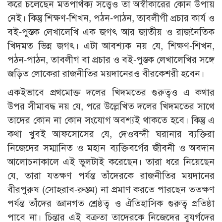
করে চলেছেন মতপার্থক্য সত্ত্বেও তা অস্বীকারের কোন উপায়
নেই। কিন্তু শিক্ষণ-শিখন, পঠন-পাঠন, তাবলীগী প্রচার কার্য ও
বই-পুস্তক লেখালেখি এক জগৎ আর জাতীয় ও রাজনৈতিক
খিদমত ভিন্ন জগৎ। এটা আবশ্যক নয় যে, শিক্ষণ-শিখন,
পঠন-পাঠন, তাবলীগ বা প্রচার ও বই-পুস্তক লেখালেখির সঙ্গে
জড়িত লোকেরা রাজনীতির ময়দানেরও বীরকেশরী হবেন।
একইভাবে প্রথমোক্ত দলের খিদমতের গুরুত্বও এ কথার
উপর সীমাবদ্ধ নয় যে, পরে উল্লেখিত দলের খিদমতের সাথে
তাদের কোন না কোন সংযোগ অবশ্যই থাকতে হবে। কিন্তু এ
কথা খুবই আফসোসের যে, দেওবন্দী ঘরানার ব্যক্তিরা
নিজেদের সম্মানিত ও মহান ব্যক্তিবর্গের জীবনী ও অবদান
আলোচনাকালে এই ভুলটাই করেছেন। তারা ধরে নিয়েছেন
যে, তারা যতক্ষণ পর্যন্ত তাঁদেরকে রাজনীতির ময়দানের
বীরপুরুষ (সোহরাব-রুস্তম) না প্রমাণ করতে পারছেন ততক্ষণ
পর্যন্ত তাঁদের জ্ঞানগত শ্রেষ্ঠত্ব ও ঐতিহাসিক গুরুত্ব প্রতিষ্ঠা
পাবে না। চিন্তার এই বক্রতা তাদেরকে নিজেদের বুযর্গদের