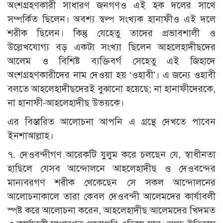
অংশগ্রহণকারী সাধারণ জনগণও এই হক দলের সাথে
সম্পর্কিত ছিলেন। অবশ্য স্বল্প সংখ্যক হানাফীও এই দলে
শরীক ছিলেন। কিন্তু যেহেতু তাদের প্রভাবশালী ও
উল্লেখযোগ্য বড় একটা সংখ্যা ছিলেন আহলেহাদীছদের
আলেম ও বিশিষ্ট ব্যক্তিবর্গ সেহেতু এই জিহাদে
অংশগ্রহণকারীদের নাম দেওয়া হয় ‘ওহাবী’। এ জন্যে ওহাবী
বলতে আহলেহাদীছদেরই বুঝানো হয়েছে; না হানাফীদেরকে,
না হানাফী-আহলেহাদীছ উভয়কে।
এর বিস্তারিত আলোচনা আপনি এ গ্রন্থে দেখতে পাবেন
ইনশাআল্লাহ।
৭. দেওবন্দীগণ আরেকটি যুলুম করে চলছেন যে, স্বাধীনতা
হাছিলে যেসব আন্দোলনে আহলেহাদীছ ও দেওবন্দের
মান্যবরগণ শরীক থেকেছেন সে সকল আন্দোলনের
আলোচনাকালে তারা কেবল দেওবন্দী আলেমদের কার্যাবলী
স্পষ্ট করে আলোচনা করেন, আহলেহাদীছ আলেমদের খিদমত