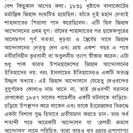
বেশ কিছুকাল আগের কথা। ১৮৩১ খৃষ্টাব্দে বালাকোটের
মর্মান্তিক জিহাদ সংঘটিত হয়েছিল। তাঁতে দুই মহান নেতাই
শাহাদাতের পিয়ালা পান করেছিলেন। এটি ছিল জিহাদ
আন্দোলনের প্রথম যুগ। তাঁদের শাহাদাতের পর ছাদেকপুরের
আলেমগণ পূর্ণ সততা, দৃঢ়তা ও স্থৈর্যের সাথে জিহাদ
আন্দোলনের নেতৃত্ব দেন এবং প্রায় একশ’ বছর এ পথে
নযীরবিহীন কুরবানী বা অতুলনীয় ত্যাগ স্বীকার করেন। এটা
শুধু পাক ভারত উপমহাদেশের জিহাদ আন্দোলনের
ইতিহাসের নয়; বরং ইসলামের ইতিহাসেরও একটি অত্যন্ত
উজ্জ্বল অধ্যায়। এই জিহাদ আন্দোলনে যেহেতু দেওবন্দের
বুযুর্গদের কোথাও নাম আসে না, তাই দেওবন্দী ঘরানার
লেখকেরা ১৮৫৭ সালের শামেলীর একটি ঘটনাকে বাড়িয়ে-
চড়িয়ে উপস্থাপন করে থাকেন এবং তাকে ইংরেজদের বিরুদ্ধে
একটা বিশাল যুদ্ধ হিসাবে প্রতীয়মান করতে চান। তার অর্ধ
শতাব্দী পরে আরেকটি আন্দোলন যা ‘রেশমী রুমাল
আন্দোলন’ নামে পরিচিত, তারা তারও খুব প্রচার-প্রপাগান্ডা