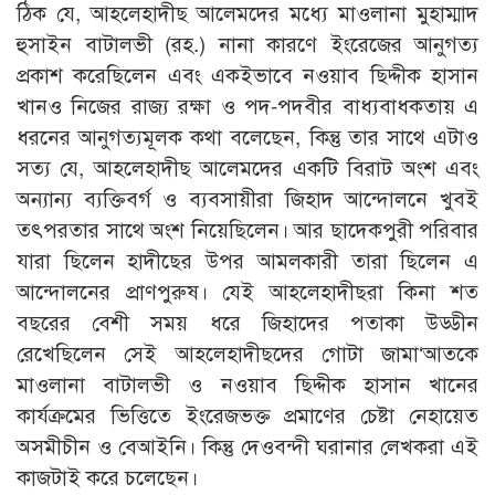
ঠিক যে, আহলেহাদীছ আলেমদের মধ্যে মাওলানা মুহাম্মাদ
হুসাইন বাটালভী (রহ.) নানা কারণে ইংরেজের আনুগত্য
প্রকাশ করেছিলেন এবং একইভাবে নওয়াব ছিদ্দীক হাসান
খানও নিজের রাজ্য রক্ষা ও পদ-পদবীর বাধ্যবাধকতায় এ
ধরনের আনুগত্যমূলক কথা বলেছেন, কিন্তু তার সাথে এটাও
সত্য যে, আহলেহাদীছ আলেমদের একটি বিরাট অংশ এবং
অন্যান্য ব্যক্তিবর্গ ও ব্যবসায়ীরা জিহাদ আন্দোলনে খুবই
তৎপরতার সাথে অংশ নিয়েছিলেন। আর ছাদেকপুরী পরিবার
যারা ছিলেন হাদীছের উপর আমলকারী তারা ছিলেন এ
আন্দোলনের প্রাণপুরুষ। যেই আহলেহাদীছরা কিনা শত
বছরের বেশী সময় ধরে জিহাদের পতাকা উড্ডীন
রেখেছিলেন সেই আহলেহাদীছদের গোটা জামা‘আতকে
মাওলানা বাটালভী ও নওয়াব ছিদ্দীক হাসান খানের
কার্যক্রমের ভিত্তিতে ইংরেজভক্ত প্রমাণের চেষ্টা নেহায়েত
অসমীচীন ও বেআইনি। কিন্তু দেওবন্দী ঘরানার লেখকরা এই
কাজটাই করে চলেছেন।