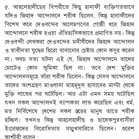
৫. আহলেহাদীছের বিপরীতে কিছু হানাফী ব্যক্তিগতভাবে
যদিও জিহাদ আন্দোলনে শরীক ছিলেন, কিন্তু হানাফীদের
বিশেষ করে দেওবন্দের আলেমগণের গোষ্ঠী ধরে জিহাদ
আন্দোলনে শরীক হওয়া ঐতিহাসিকভাবে প্রমাণিত নয়। কিন্তু
দেওবন্দী লেখকরা দেওবন্দের মনীষীদের জিহাদ আন্দোলন
ও স্বাধীনতা যুদ্ধের হিরো বানানোর চেষ্টায় কোন কসুর করেন
না। অথচ সত্য ঘটনা এই যে, জিহাদ আন্দোলনে তাদের
মোটেও কোন ভূমিকা ছিল না। তবে দেশ মুক্তির
আন্দোলনসমূহে তাঁরা শরীক ছিলেন। কিন্তু সেসব আন্দোলনে
তাদের অংশগ্রহণ মাওলানা মাহমূদুল হাসানের মাল্টা থেকে
মুক্তি লাভের পর ঘটেছিল। আর এটা এমন সময় ঘটেছিল
যখন সকল আন্দোলনই ব্যাপকতা লাভ করেছিল এবং ধর্ম,
মত নির্বিশেষে দেশের সকল স্তরের মানুষ তাতে শরীক
হচ্ছিল। তখনও কিন্তু আহলেহাদীছ ও ছাদেকপুরবাসীরা
ইংরেজদের বিরোধিতায় সম্মুখসারিতে ছিলেন। শুরেশ
কাশ্মীরী বলেন :