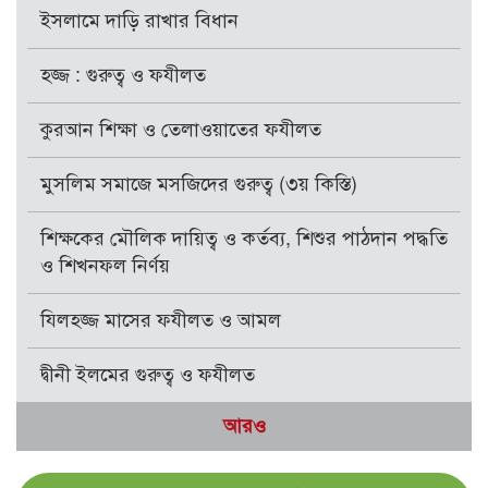
ইসলামে দাড়ি রাখার বিধান
হজ্জ : গুরুত্ব ও ফযীলত
কুরআন শিক্ষা ও তেলাওয়াতের ফযীলত
মুসলিম সমাজে মসজিদের গুরুত্ব (৩য় কিস্তি)
শিক্ষকের মৌলিক দায়িত্ব ও কর্তব্য, শিশুর পাঠদান পদ্ধতি
ও শিখনফল নির্ণয়
যিলহজ্জ মাসের ফযীলত ও আমল
দ্বীনী ইলমের গুরুত্ব ও ফযীলত
আরও