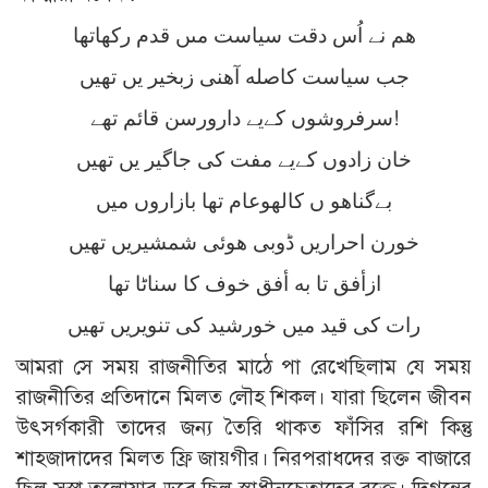
هم نے اُس دقت سياست مىں قدم ركهاتها
جب سياست كاصله آهنى زبخير يں تهيں
سرفروشوں كےيے دارورسن قائم تهے!
خان زادوں كےيے مفت كى جاگير يں تهيں
بےگناهو ں كالهوعام تها بازاروں ميں
خورن احراريں ڈوبى هوئى شمشيريں تهيں
ازأفق تا به أفق خوف كا سناٹا تها
رات كى قيد ميں خورشيد كى تنويريں تهيں
আমরা সে সময় রাজনীতির মাঠে পা রেখেছিলাম যে সময়
রাজনীতির প্রতিদানে মিলত লৌহ শিকল। যারা ছিলেন জীবন
উৎসর্গকারী তাদের জন্য তৈরি থাকত ফাঁসির রশি কিন্তু
শাহজাদাদের মিলত ফ্রি জায়গীর। নিরপরাধদের রক্ত বাজারে