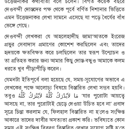
উত্তেজনাকর কথাবার্তা বলে চলেন। বিগত কয়েক বছরে
দেওবন্দী দোস্তদের পক্ষ থেকে পূর্বে বর্ণিত নিশানার ভিত্তিতে
এমন উত্তেজনাকর লেখা সামনে এসেছে যা পড়ে ধৈর্যের বাঁধ
ভেঙ্গে গেছে।
দেওবন্দী লেখকরা যে আহলেহাদীছ জামা‘আতকে ইংরেজ
প্রভুর সেবাদাস প্রমাণের কোশেশ করছিলেন এবং তাদের
হৃদয়কে ক্ষতবিক্ষত করে চলছিলেন তার স্বরূপ উন্মোচন ও
তা প্রতিহত করার জন্য আমার কিছু দোস্ত-বন্ধুও আমাকে কলম
ধরতে খুব পীড়াপীড়ি করেন।
যেমনটা ইতিপূর্বে বলা হয়েছে যে, সময়-সুযোগের অভাবে এ
লেখকের পক্ষে আলোচ্য বিষয়ে বিস্তারিত লেখা সম্ভব হয়নি।
তবুও مَا لاَيُدْرَكُ كُلُّهُ لاَيُتْرَكُ كُلُّهُ ‘যার পুরোটা আয়ত্বে
আসছে না, তার পুরোটাই ছেড়ে দেওয়া উচিত হবে না’ প্রবাদ
সূত্রে চিন্তা করলাম যে, ফিলহাল বিস্তারিত না হ’লেও সংক্ষিপ্ত
আকারে তাদের দাবীর অসত্যতা প্রকাশ করি। ভবিষ্যতে কোন
সময় এই সংক্ষিপ্ত বিবরণ বিস্তারিত লেখার সুযোগ সৃষ্টি হ’তে